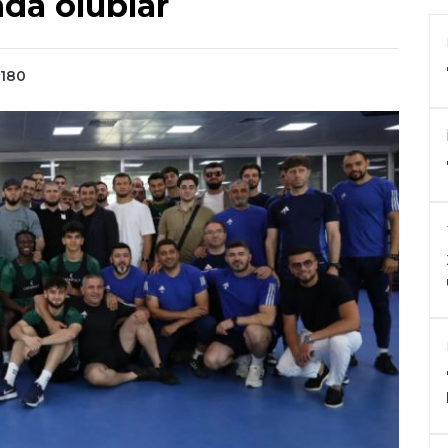
da olublar
 180