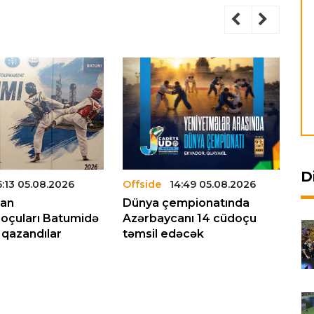
D
5:13 05.08.2026
Offside
14:49 05.08.2026
Of
can
Dünya çempionatında
Az
oçuları Batumidə
Azərbaycanı 14 cüdoçu
mi
 qazandılar
təmsil edəcək
be
mü