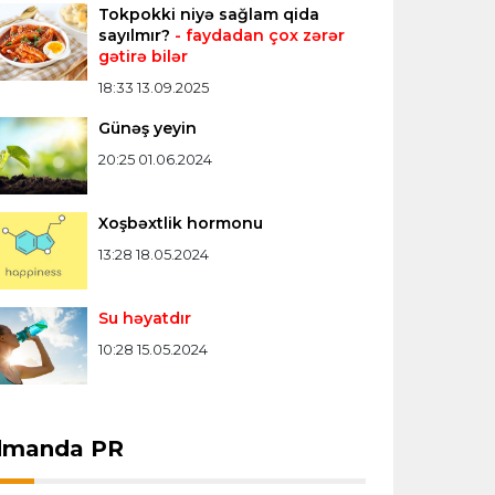
Tokpokki niyə sağlam qida
sayılmır?
- faydadan çox zərər
gətirə bilər
18:33 13.09.2025
Günəş yeyin
20:25 01.06.2024
Xoşbəxtlik hormonu
13:28 18.05.2024
Su həyatdır
10:28 15.05.2024
dmanda PR