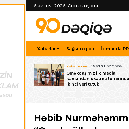
6 avqust 2026. Cümə axşamı
Xəbərlər
Sağlam qida
İdmanda PR
7.07.2026
Xəbər news
15:50 21.07.2026
iyev
Əməkdaşımız ilk media
riləcək U-15
kamandan oxatma turnirind
 festivalı ilə
ikinci yeri tutub
zalayıb
Həbib Nurməhəmmə