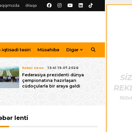
aqqımızda
Əlaqə
iqtisadi təsiri
Müsahibə
Digər
Xəbər news
13:41 19.07.2026
Federasiya prezidenti dünya
çempionatına hazırlaşan
cüdoçularla bir araya gəldi
əbər lenti