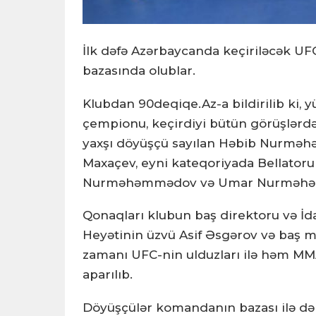
İlk dəfə Azərbaycanda keçiriləcək UF
bazasında olublar.
Klubdan 90deqiqe.Az-a bildirilib ki,
çempionu, keçirdiyi bütün görüşlərdə 
yaxşı döyüşçü sayılan Həbib Nurməh
Maxaçev, eyni kateqoriyada Bellat
Nurməhəmmədov və Umar Nurməhəmm
Qonaqları klubun baş direktoru və İd
Heyətinin üzvü Asif Əsgərov və baş 
zamanı UFC-nin ulduzları ilə həm MMA
aparılıb.
Döyüşçülər komandanın bazası ilə də ta