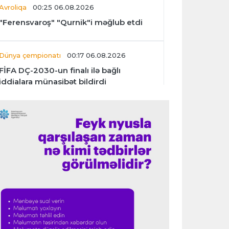
Avroliqa
00:25 06.08.2026
"Ferensvaroş" "Qurnik"i məğlub etdi
Dünya çempionatı
00:17 06.08.2026
FİFA DÇ-2030-un finalı ilə bağlı
iddialara münasibət bildirdi
Transfer
00:06 06.08.2026
"İnter"in müdafiəçisi üç klubu rədd etdi
Çempionlar liqası
00:02 06.08.2026
"Fənərbağça" "Şturm Qrats"ı iki
cavabsız qolla məğlub etdi
İtaliya S.A.
23:59 05.08.2026