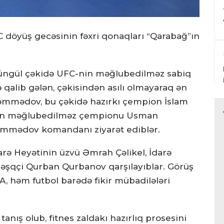
C döyüş gecəsinin fəxri qonaqları “Qarabağ”ın
 yüngül çəkidə UFC-nin məğlubedilməz sabiq
qalib gələn, çəkisindən asılı olmayaraq ən
əmmədov, bu çəkidə hazırkı çempion İslam
orun məğlubedilməz çempionu Usman
ədov komandanı ziyarət ediblər.
arə Heyətinin üzvü Əmrah Çəlikel, İdarə
məşqçi Qurban Qurbanov qarşılayıblar. Görüş
, həm futbol barədə fikir mübadilələri
nış olub, fitnes zaldakı hazırlıq prosesini