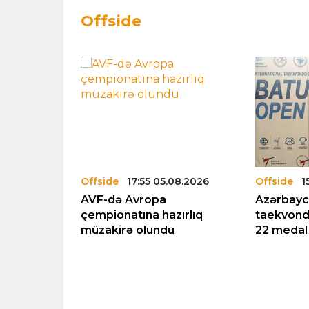
Offside
.08.2026
Offside
17:55 05.08.2026
Offside
1
18 qız
AVF-də Avropa
Azərbay
i Avropa
çempionatına hazırlıq
taekvond
növbəti
müzakirə olundu
22 medal
dı