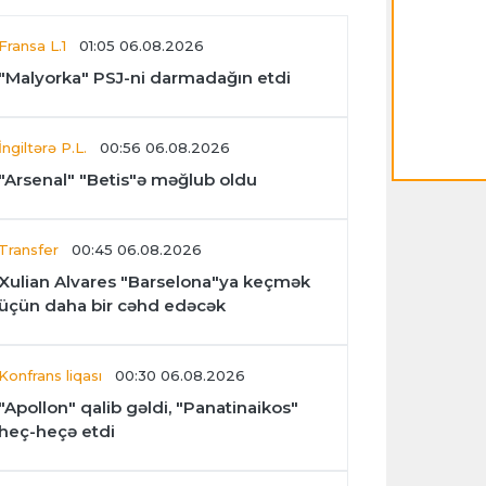
Fransa L.1
01:05 06.08.2026
"Malyorka" PSJ-ni darmadağın etdi
İngiltərə P.L.
00:56 06.08.2026
"Arsenal" "Betis"ə məğlub oldu
Transfer
00:45 06.08.2026
Xulian Alvares "Barselona"ya keçmək
üçün daha bir cəhd edəcək
Konfrans liqası
00:30 06.08.2026
"Apollon" qalib gəldi, "Panatinaikos"
heç-heçə etdi