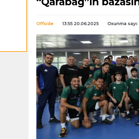
“Qarabağ”ın bazasın
Offside
13:55 20.06.2025
Oxunma sayı: