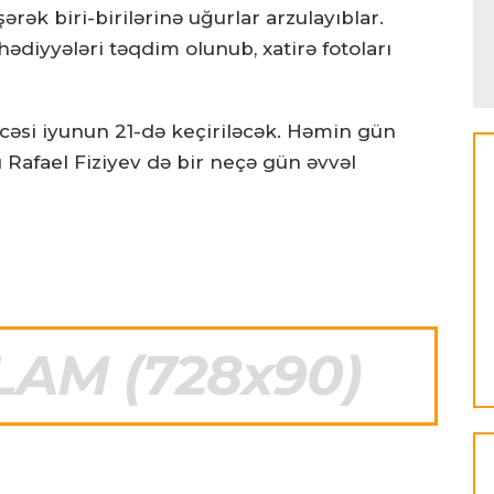
şərək biri-birilərinə uğurlar arzulayıblar.
ədiyyələri təqdim olunub, xatirə fotoları
cəsi iyunun 21-də keçiriləcək. Həmin gün
Rafael Fiziyev də bir neçə gün əvvəl