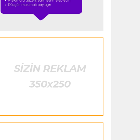
"Ümid edirəm ki, Leau "Milan"da
qalacaq"
Transfer
23:53 05.08.2026
"Yuventus" PSJ-nin qapıçısını transfer
etmək istəmədi
Transfer
23:50 05.08.2026
"Real"ın gənc ulduzu icarə əsasında
"Fiorentina"ya keçir
Transfer
23:46 05.08.2026
"Atletiko"nun müdafiəçisi "Aston
Villa"ya keçir