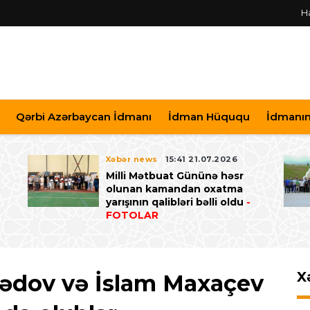
H
Qərbi Azərbaycan İdmanı
İdman Hüququ
İdmanın 
Xəbər news
15:41 21.07.2026
Milli Mətbuat Gününə həsr
ə
olunan kamandan oxatma
yarışının qalibləri bəlli oldu
-
FOTOLAR
X
dov və İslam Maxaçev