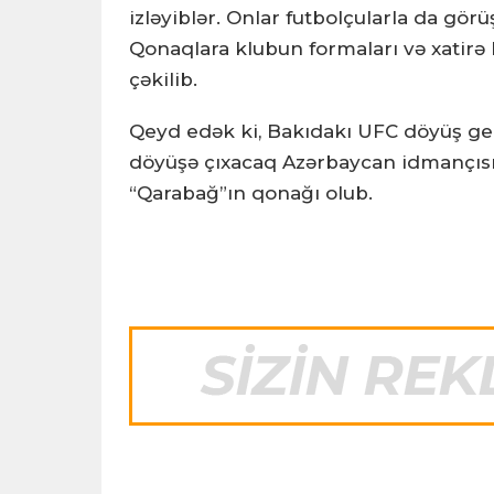
izləyiblər. Onlar futbolçularla da görü
Qonaqlara klubun formaları və xatirə h
çəkilib.
Qeyd edək ki, Bakıdakı UFC döyüş ge
döyüşə çıxacaq Azərbaycan idmançısı 
“Qarabağ”ın qonağı olub.