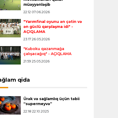
müəyyənləşib
Vinisius "Real Madrid"lə bağlı bütün
22:12 07.06.2026
paylaşımlarını sildi
- FOTO
"Yarımfinal oyunu ən çətin və
ən güclü qarşılaşma idi"
-
Çempionlar liqası
23:13 05.08.2026
AÇIQLAMA
"Sabah" Danimarkadan məğlubiyyətlə
23:17 26.05.2026
qayıdır
"Kuboku qazanmağa
çalışacağıq"
- AÇIQLAMA
Dünya çempionatı
23:11 05.08.2026
21:59 25.05.2026
"İnfantino istefa verməlidir"
ağlam qida
Transfer
22:58 05.08.2026
"Barselona" Kanselunu geri
qaytarmağa yaxındır
Ürək və sağlamlıq üçün təbii
“supermeyvə”
22:18 22.10.2025
Bütün xəbərlər >>>