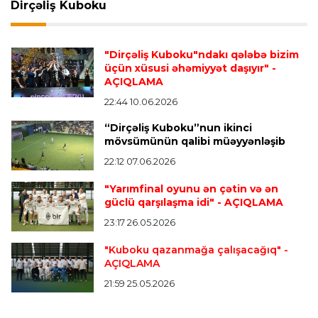
Dirçəliş Kuboku
Transfer
22:02 09.08.2026
Fransa millisinin müdafiəçisi PSJ-yə keçdi
"Dirçəliş Kuboku"ndakı qələbə bizim
üçün xüsusi əhəmiyyət daşıyır"
-
AÇIQLAMA
İspaniya L.L.
21:58 09.08.2026
22:44 10.06.2026
Mourinyodan Vinisiusla bağlı açıqlama
- “Hələ
“Dirçəliş Kuboku”nun ikinci
optimal formasında deyil”
mövsümünün qalibi müəyyənləşib
22:12 07.06.2026
Transfer
21:55 09.08.2026
"Yarımfinal oyunu ən çətin və ən
“Mançester Yunayted” və “Çelsi” Premyer
güclü qarşılaşma idi"
- AÇIQLAMA
Liqanın bombardirini istəyir
23:17 26.05.2026
"Kuboku qazanmağa çalışacağıq"
-
AÇIQLAMA
Transfer
21:49 09.08.2026
“Kristal Pelas” İsrail millisinin futbolçusunu
21:59 25.05.2026
transfer edir