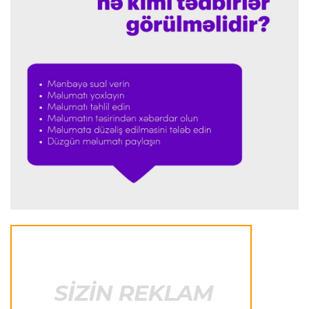
Offside
23:20 09.08.2026
“Portu” doğma meydanda qalib gəldi
Formula-1
22:41 09.08.2026
Verstappen Niderland Qran-prisinin "Formula-
1"ə qayıdışından danışdı
Formula-1
22:35 09.08.2026
Rassel “Mercedes”in uğurunun sirrini açıqladı
Transfer
22:29 09.08.2026
“Nyukasl” “Bavariya”nın futbolçusunu transfer
etmək istəyir
İtaliya S.A.
22:26 09.08.2026