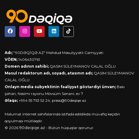
Adı;
"90DƏQİQƏ.AZ" Məhdud Məsuliyyətli Cəmiyyəti
VÖEN;
1406430761
Domen adının sahibi;
QASIM SÜLEYMANOV CALAL OĞLU
Məsul redaktorun adı, soyadı, atasının adı;
QASIM SÜLEYMANOV
CALAL OĞLU
Onlayn media subyektinin fəaliyyət göstərdiyi ünvan;
Bakı
şəhəri, Nəsimi rayonu Mövsüm Sənani, ev 7
Əlaqə;
+994 55 753 52 24;
press@90deqiqe.az
Məlumat internet səhifələrində istifadə edildikdə müvafiq keçidin
qoyulması mütləqdir.
90deqiqe.az
© 2026
- Bütün hüquqlar qorunur.