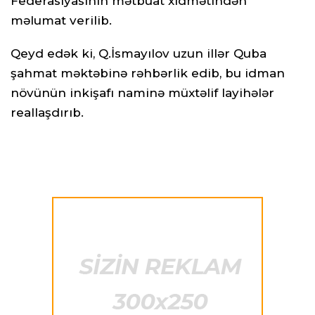
Federasiyasının mətbuat xidmətindən
məlumat verilib.
Qeyd edək ki, Q.İsmayılov uzun illər Quba
şahmat məktəbinə rəhbərlik edib, bu idman
növünün inkişafı naminə müxtəlif layihələr
reallaşdırıb.