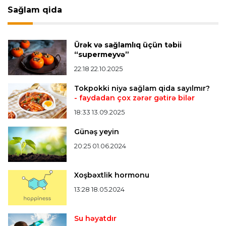
Sağlam qida
Bütün xəbərlər >>>
Ürək və sağlamlıq üçün təbii
“supermeyvə”
22:18 22.10.2025
Tokpokki niyə sağlam qida sayılmır?
- faydadan çox zərər gətirə bilər
18:33 13.09.2025
Günəş yeyin
20:25 01.06.2024
Xoşbəxtlik hormonu
13:28 18.05.2024
Su həyatdır