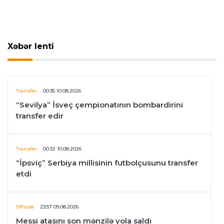
Xəbər lenti
Transfer
00:35 10.08.2026
“Sevilya” İsveç çempionatının bombardirini
transfer edir
Transfer
00:32 10.08.2026
“İpsviç” Serbiya millisinin futbolçusunu transfer
etdi
Offside
23:57 09.08.2026
Messi atasını son mənzilə yola saldı