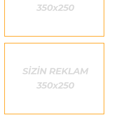
“Çempionat başlayandan sonra transfer
pəncərəsinin bağlanması absurddur”
Transfer
22:20 09.08.2026
“Komo” “Çelsi”nin müdafiəçisini transfer etdi
İngiltərə P.L.
22:16 09.08.2026
“Daha soyuqqanlı olmalıyıq”
Transfer
22:10 09.08.2026
“Real”ın futbolçusu İngiltərəyə getməkdən
imtina etdi
Offside
22:06 09.08.2026
“Bu çətin vaxtda onun yanında olmaq istəyirik”