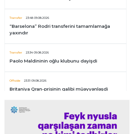
Transfer
23:48 09.08.2026
“Barselona” Rodri transferini tamamlamağa
yaxındır
Transfer
23:34 09.08.2026
Paolo Maldininin oğlu klubunu dəyişdi
Offside
23:31 09.08.2026
Britaniya Qran-prisinin qalibi müəyyənləşdi
İngiltərə P.L.
23:24 09.08.2026
Arteta “Arsenal”ın məğlubiyyətindən danışdı