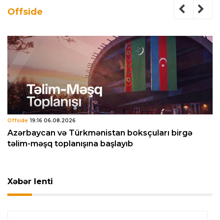
Offside
Offside
19:16 06.08.2026
Azərbaycan və Türkmənistan boksçuları birgə
təlim-məşq toplanışına başlayıb
Xəbər lenti