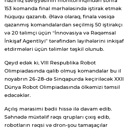
hazırlıq səviyyəsinin monitorinqindən sonra
153 komanda final mərhələsində iştirak etmək
hüququ qazanıb. Əlavə olaraq, finala vəsiqə
qazanmış komandalardan seçilmiş 50 iştirakçı
və 20 təlimçi üçün “İnnovasiya və Rəqəmsal
İnkişaf Agentliyi” tərəfindən layihələrini inkişaf
etdirmələri üçün təlimlər təşkil olunub.
Qeyd edək ki, VIII Respublika Robot
Olimpiadasında qalib olmuş komandalar bu il
noyabrın 26-28-də Sinqapurda keçiriləcək XXII
Dünya Robot Olimpiadasında ölkəmizi təmsil
edəcəklər.
Açılış mərasimi bədii hissə ilə davam edib.
Səhnədə müxtəlif rəqs qrupları çıxış edib,
robotların rəqsi və dron-şou tamaşaçılar