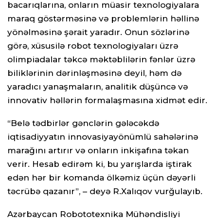
bacarıqlarına, onların müasir texnologiyalara
maraq göstərməsinə və problemlərin həllinə
yönəlməsinə şərait yaradır. Onun sözlərinə
görə, xüsusilə robot texnologiyaları üzrə
olimpiadalar təkcə məktəblilərin fənlər üzrə
biliklərinin dərinləşməsinə deyil, həm də
yaradıcı yanaşmaların, analitik düşüncə və
innovativ həllərin formalaşmasına xidmət edir.
“Belə tədbirlər gənclərin gələcəkdə
iqtisadiyyatın innovasiyayönümlü sahələrinə
marağını artırır və onların inkişafına təkan
verir. Hesab edirəm ki, bu yarışlarda iştirak
edən hər bir komanda ölkəmiz üçün dəyərli
təcrübə qazanır”, – deyə R.Xalıqov vurğulayıb.
Azərbaycan Robototexnika Mühəndisliyi