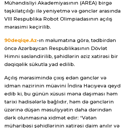
Mühəndisliyi Akademiyasının (AREA) birgə
təşkilatçılığı ilə yeniyetmə və gənclər arasında
VIII Respublika Robot Olimpiadasının açılış
mərasimi keçirilib.
90deqiqe.Az
-ın məlumatına görə, tədbirdən
öncə Azərbaycan Respublikasının Dövlət
Himni səsləndirilib, şəhidlərin əziz xatirəsi bir
dəqiqəlik sükutla yad edilib.
Açılış mərasimində çıxış edən gənclər və
idman nazirinin müavini İndira Hacıyeva qeyd
edib ki, bu günün xüsusi məna daşıması həm
tarixi hadisələrlə bağlıdır, həm də gənclərin
üzərinə düşən məsuliyyətin daha dərindən
dərk olunmasına xidmət edir: “Vətən
müharibəsi şəhidlərinin xatirəsi daim anılır və