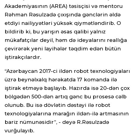
Akademiyasının (AREA) təsisçisi və mentoru
Rəhman Rəsulzadə çıxışında gənclərin əldə
etdiyi nailiyyətləri yüksək qiymətləndirib. O
bildirib ki, bu yarışın əsas qalibi yalnız
mükafatçılar deyil, həm də ideyalarını reallığa
çevirərək yeni layihələr təqdim edən bütün
iştirakçılardır.
“Azərbaycan 2017-ci ildən robot texnologiyaları
üzrə beynəlxalq hərəkatda 17 komanda ilə
iştirak etməyə başlayıb. Hazırda isə 20-dən çox
bölgədən 500-dən artıq gənc bu prosesə cəlb
olunub. Bu isə dövlətin dəstəyi ilə robot
texnologiyalarına marağın ildən-ilə artmasının
bariz nümunəsidir”, - deyə R.Rəsulzadə
vurğulayıb.