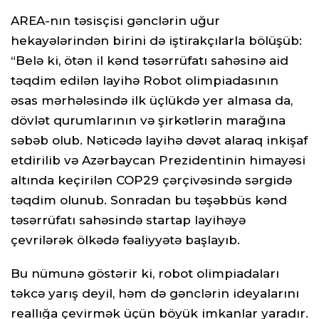
AREA-nın təsisçisi gənclərin uğur
hekayələrindən birini də iştirakçılarla bölüşüb:
“Belə ki, ötən il kənd təsərrüfatı sahəsinə aid
təqdim edilən layihə Robot olimpiadasının
əsas mərhələsində ilk üçlükdə yer almasa da,
dövlət qurumlarının və şirkətlərin marağına
səbəb olub. Nəticədə layihə dəvət alaraq inkişaf
etdirilib və Azərbaycan Prezidentinin himayəsi
altında keçirilən COP29 çərçivəsində sərgidə
təqdim olunub. Sonradan bu təşəbbüs kənd
təsərrüfatı sahəsində startap layihəyə
çevrilərək ölkədə fəaliyyətə başlayıb.
Bu nümunə göstərir ki, robot olimpiadaları
təkcə yarış deyil, həm də gənclərin ideyalarını
reallığa çevirmək üçün böyük imkanlar yaradır.