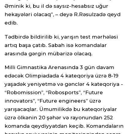
Əminik ki, bu il də saysız-hesabsız uğur
hekayələri olacaq”, – deyə R.Rəsulzadə qeyd
edib.
Tədbirdə bildirilib ki, yarışın test mərhələsi
artıq başa çatıb. Sabah isə komandalar
arasında gərgin mübarizə olacaq.
Milli Gimnastika Arenasında 3 gün davam
edəcək Olimpiadada 4 kateqoriya üzrə 8-19
yaşadək yeniyetmə və gənclər 4 kateqoriya -
“Robomission”, “Robosports”, “Future
innovators”, “Future engineers” üzrə
yarışacaqlar. Ümumilikdə bu kateqoriyalar
üzrə ölkənin 20 şəhər və rayonundan 252
komanda qeydiyyatdan keçib. Komandaların