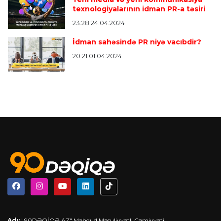
texnologiyalarının idman PR-a təsiri
23:28 24.04.2024
İdman sahəsində PR niyə vacıbdir?
20:21 01.04.2024
Adı;
"90DƏQİQƏ.AZ" Məhdud Məsuliyyətli Cəmiyyəti