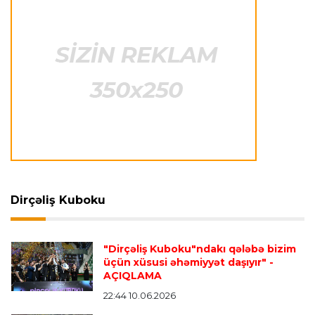
qarşılaşma su basmasına görə dayandırıldı
İtaliya S.A.
23:27 06.08.2026
Neapolda Maradonanın adını daşıyan yeni
stadion tikiləcək
Avroliqa
23:23 06.08.2026
"Reyncers" uduzdu, ÇSKA-dan inamlı qələbə
Dirçəliş Kuboku
Transfer
23:18 06.08.2026
"Lids" tarixinin ən bahalı transferini reallaşdırdı
"Dirçəliş Kuboku"ndakı qələbə bizim
üçün xüsusi əhəmiyyət daşıyır"
-
AÇIQLAMA
İngiltərə P.L.
23:14 06.08.2026
Alexandre Pato İngiltərə klubunun prezidenti
22:44 10.06.2026
olacaq