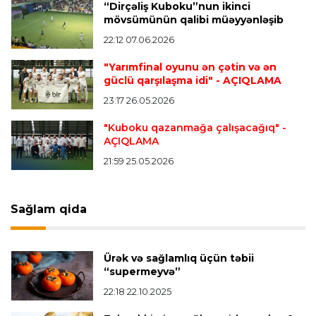
“Dirçəliş Kuboku”nun ikinci
mövsümünün qalibi müəyyənləşib
22:12 07.06.2026
Transfer
23:08 06.08.2026
"Qalatasaray" Leaunun alternativini "Arsenal"da
"Yarımfinal oyunu ən çətin və ən
tapdı
güclü qarşılaşma idi"
- AÇIQLAMA
23:17 26.05.2026
Offside
23:04 06.08.2026
"Kuboku qazanmağa çalışacağıq"
-
AÇIQLAMA
Çimərlik voleybolu üzrə ölkə çempionatında
finalçılar müəyyənləşdi
21:59 25.05.2026
Konfrans liqası
23:03 06.08.2026
Sağlam qida
"Qarabağ" "Dinamo"ya minimal hesabla uduzdu
Ürək və sağlamlıq üçün təbii
Bütün xəbərlər >>>
“supermeyvə”
22:18 22.10.2025