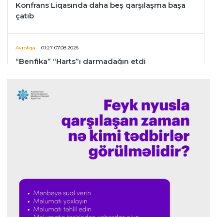
Konfrans Liqasında daha beş qarşılaşma başa
çatıb
Avroliqa
01:27 07.08.2026
“Benfika” “Harts”ı darmadağın etdi
İspaniya L.L.
01:23 07.08.2026
"Barselona" Mərakeş klubuna qarşı keçirilməsi
planlaşdırılan yoldaşlıq oyununu ləğv etdi
Dünya çempionatı
23:59 06.08.2026
"Prezident səlahiyyətlərindən sui-istifadə edib"
-
FIFPRO-dan İnfantinoya sərt ittiham
Formula-1
23:51 06.08.2026