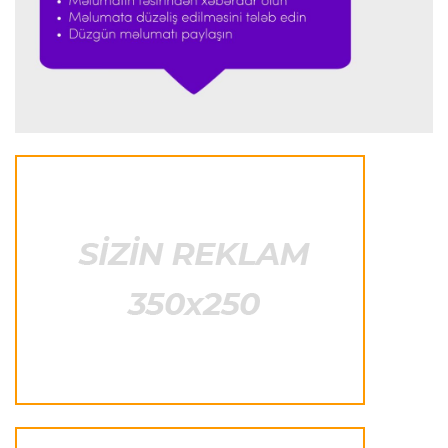
"Antonelli çox etibarlı pilota çevrilib"
Formula-1
23:44 06.08.2026
"Antonelli mövsümün ən yaxşı pilotlarından
biridir"
Formula-1
23:41 06.08.2026
"Bu il mənim üçün cəngəllikdə sağ qalmağa
bənzəyir"
Transfer
23:38 06.08.2026
"Barselona" Rodri üçün 60 milyon avro
ödəyəcək
Avroliqa
23:33 06.08.2026
Avropa Liqasının oyununda qeyri-adi hadisə
-