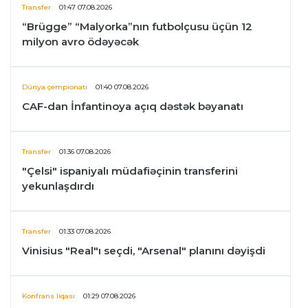
Transfer
01:47 07.08.2026
“Brügge” “Malyorka”nın futbolçusu üçün 12
milyon avro ödəyəcək
Dünya çempionatı
01:40 07.08.2026
CAF-dan İnfantinoya açıq dəstək bəyanatı
Transfer
01:36 07.08.2026
"Çelsi" ispaniyalı müdafiəçinin transferini
yekunlaşdırdı
Transfer
01:33 07.08.2026
Vinisius "Real"ı seçdi, "Arsenal" planını dəyişdi
Konfrans liqası
01:29 07.08.2026