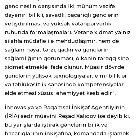
gənc nəslin qarşısında iki mühüm vəzifə
dayanır: bilikli, savadlı, bacarıqlı gənclərin
yetişdirilməsi və yüksək vətənpərvərlik
ruhunda formalaşmaları. Vətənə xidmət yalnız
silahla müdafiə ilə məhdudlaşmır, həm də
sağlam həyat tərzi, qadın və gənclərin
sağlamlığının qorunması, ölkənin tərəqqisinə
xidmət etməklə ifadə olunur. Müasir dövrdə
gənclərin yüksək texnologiyalar, elmi biliklər
və təhlükəsizlik sahəsində kompetensiyalar
əldə etməsi xüsusi əhəmiyyət kəsb edir”.
İnnovasiya və Rəqəmsal İnkişaf Agentliyinin
(İRİA) sədr müavini Rəşad Xalıqov isə deyib ki,
bu yarışlarda iştirak gənclərin bilik və
bacarıqlarının inkişafına, komandada işləmək