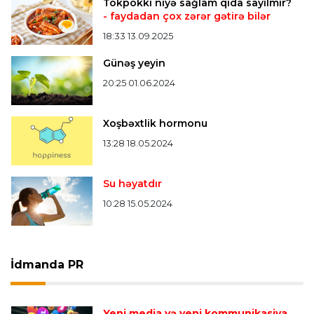
Tokpokki niyə sağlam qida sayılmır?
- faydadan çox zərər gətirə bilər
18:33 13.09.2025
Günəş yeyin
20:25 01.06.2024
Xoşbəxtlik hormonu
13:28 18.05.2024
Su həyatdır
10:28 15.05.2024
İdmanda PR
Yeni media və yeni kommunikasiya