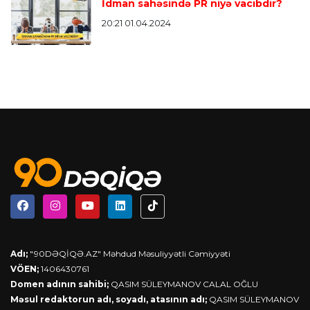
İdman sahəsində PR niyə vacıbdir?
20:21 01.04.2024
Adı;
"90DƏQİQƏ.AZ" Məhdud Məsuliyyətli Cəmiyyəti
VÖEN;
1406430761
Domen adının sahibi;
QASIM SÜLEYMANOV CALAL OĞLU
Məsul redaktorun adı, soyadı, atasının adı;
QASIM SÜLEYMANOV