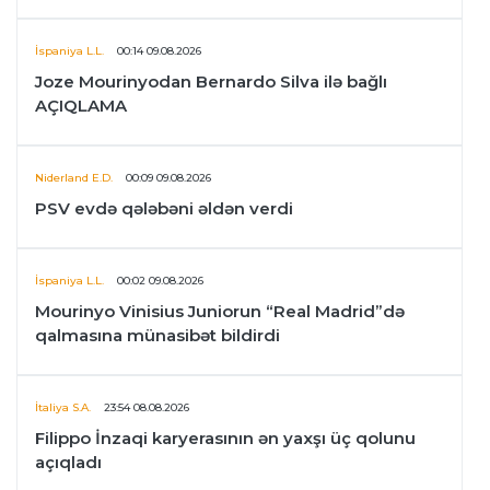
İspaniya L.L.
00:14 09.08.2026
Joze Mourinyodan Bernardo Silva ilə bağlı
AÇIQLAMA
Niderland E.D.
00:09 09.08.2026
PSV evdə qələbəni əldən verdi
İspaniya L.L.
00:02 09.08.2026
Mourinyo Vinisius Juniorun “Real Madrid”də
qalmasına münasibət bildirdi
İtaliya S.A.
23:54 08.08.2026
Filippo İnzaqi karyerasının ən yaxşı üç qolunu
açıqladı