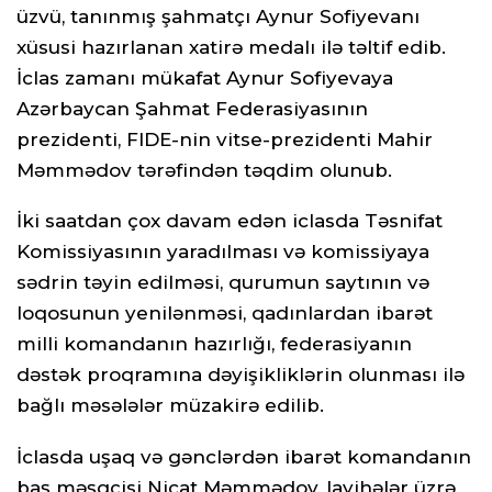
üzvü, tanınmış şahmatçı Aynur Sofiyevanı
xüsusi hazırlanan xatirə medalı ilə təltif edib.
İclas zamanı mükafat Aynur Sofiyevaya
Azərbaycan Şahmat Federasiyasının
prezidenti, FIDE-nin vitse-prezidenti Mahir
Məmmədov tərəfindən təqdim olunub.
İki saatdan çox davam edən iclasda Təsnifat
Komissiyasının yaradılması və komissiyaya
sədrin təyin edilməsi, qurumun saytının və
loqosunun yenilənməsi, qadınlardan ibarət
milli komandanın hazırlığı, federasiyanın
dəstək proqramına dəyişikliklərin olunması ilə
bağlı məsələlər müzakirə edilib.
İclasda uşaq və gənclərdən ibarət komandanın
baş məşqçisi Nicat Məmmədov, layihələr üzrə