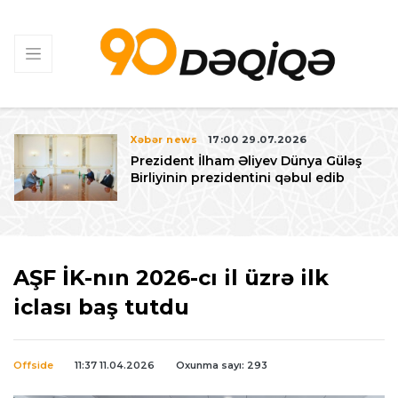
Xəbər news
17:00 29.07.2026
Prezident İlham Əliyev Dünya Güləş
Birliyinin prezidentini qəbul edib
AŞF İK-nın 2026-cı il üzrə ilk
iclası baş tutdu
Offside
11:37 11.04.2026
Oxunma sayı: 293