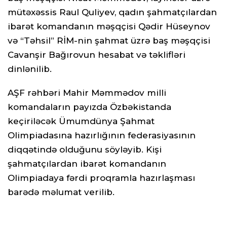
mütəxəssis Raul Quliyev, qadın şahmatçılardan
ibarət komandanın məşqçisi Qədir Hüseynov
və “Təhsil” RİM-nin şahmat üzrə baş məşqçisi
Cavanşir Bağırovun hesabat və təklifləri
dinlənilib.
AŞF rəhbəri Mahir Məmmədov milli
komandaların payızda Özbəkistanda
keçiriləcək Ümumdünya Şahmat
Olimpiadasına hazırlığının federasiyasının
diqqətində olduğunu söyləyib. Kişi
şahmatçılardan ibarət komandanın
Olimpiadaya fərdi proqramla hazırlaşması
barədə məlumat verilib.