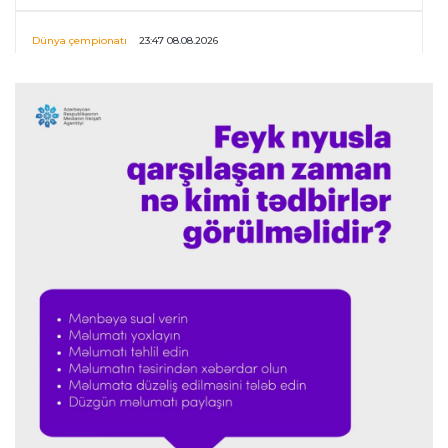
Dünya çempionatı
23:47 08.08.2026
UEFA İnfantinonun fəaliyyəti ilə bağlı
araşdırmaya başlaya bilər
Offside
23:39 08.08.2026
Donald Trampın oğlu Enes Kanterin WNBA
planını dəstəklədi
Formula-1
23:23 08.08.2026
“Ferrari”nin məni necə təhlil etdiyini görəndə
şoka düşdüm”
Formula-1
23:18 08.08.2026
“Ferrari”nin sabiq mühəndisi Həmiltonu
Şumaxerlə müqayisə etdi