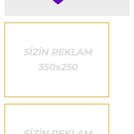
İspaniya L.L.
23:09 08.08.2026
“Real Madrid” “Ferentsvaroş”a qalib gəldi
Fransa L.1
22:50 08.08.2026
PSJ “Mançester Yunayted”lə heç-heçə etdi
Offside
22:40 08.08.2026
Çimərlik voleybolu üzrə ölkə çempionatının
qalibləri müəyyənləşdi
Offside
22:23 08.08.2026
Azərbaycan cüdoçusu Avropa Kubokunda
bürünc medal qazanıb