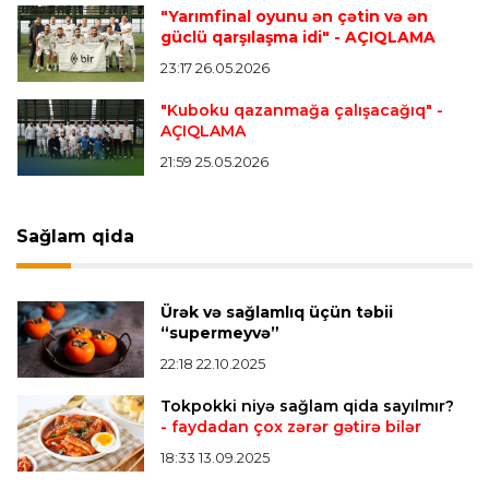
"Yarımfinal oyunu ən çətin və ən
Offside
20:51 08.08.2026
güclü qarşılaşma idi"
- AÇIQLAMA
Kamandan oxatma üzrə ölkə çempionatında
23:17 26.05.2026
finalçılar bəlli oldu
"Kuboku qazanmağa çalışacağıq"
-
AÇIQLAMA
Offside
20:27 08.08.2026
21:59 25.05.2026
Mingəçevirdə “Kürü keçək?! 5” yarışı keçirildi
-
Qaliblər müəyyənləşdi
Sağlam qida
Formula-1
20:24 08.08.2026
Verstappen öz komandasının "Formula 1"də
Ürək və sağlamlıq üçün təbii
iştirak etməyəcəyini açıqladı
“supermeyvə”
22:18 22.10.2025
Bütün xəbərlər >>>
Tokpokki niyə sağlam qida sayılmır?
- faydadan çox zərər gətirə bilər
18:33 13.09.2025