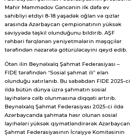
Mahir Məmmədov Gəncənin ilk dəfə ev
sahibliyi etdiyi 8-18 yaşadək oğlan və qızlar
arasında Azərbaycan çempionatının yüksək
səviyyədə təşkil olunduğunu bildirib. AŞF
rəhbəri fərqlənən yeniyetmələrin məşqçilər
tərəfindən nəzarətə götürüləcəyini qeyd edib.
Ötən ilin Beynəlxalq Şahmat Federasiyası –
FIDE tərəfindən “Sosial şahmat ili” elan
olunduğu xatırlanıb. Bu səbəbdən FIDE 2025-ci
ildə bütün dünya üzrə şahmatın sosial
layihələrə cəlb olunmasına diqqəti artırıb.
Beynəlxalq Şahmat Federasiyası 2025-ci ildə
Azərbaycanda şahmata həsr olunan sosial
layihələri yüksək qiymətləndirərək Azərbaycan
Şahmat Federasiyasının İcraiyyə Komitəsinin