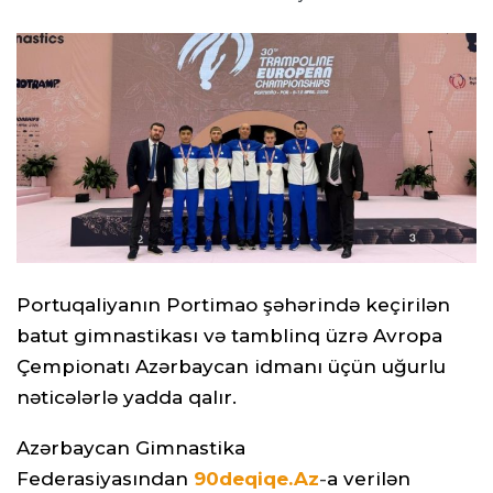
Portuqaliyanın Portimao şəhərində keçirilən
batut gimnastikası və tamblinq üzrə Avropa
Çempionatı Azərbaycan idmanı üçün uğurlu
nəticələrlə yadda qalır.
Azərbaycan Gimnastika
Federasiyasından
90deqiqe.Az
-
a verilən