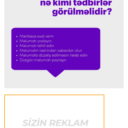
Offside
23:20 09.08.2026
“Portu” doğma meydanda qalib gəldi
Formula-1
22:41 09.08.2026
Verstappen Niderland Qran-prisinin "Formula-
1"ə qayıdışından danışdı
Formula-1
22:35 09.08.2026
Rassel “Mercedes”in uğurunun sirrini açıqladı
Transfer
22:29 09.08.2026
“Nyukasl” “Bavariya”nın futbolçusunu transfer
etmək istəyir
İtaliya S.A.
22:26 09.08.2026