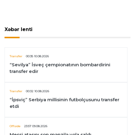
Xəbər lenti
Transfer
00:35 10.08.2026
“Sevilya” İsveç çempionatının bombardirini
transfer edir
Transfer
00:32 10.08.2026
“İpsviç” Serbiya millisinin futbolçusunu transfer
etdi
Offside
23:57 09.08.2026
Messi atasını son mənzilə yola saldı