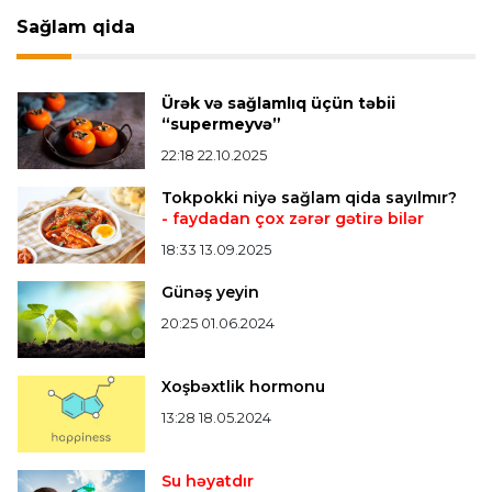
Sağlam qida
Bütün xəbərlər >>>
Ürək və sağlamlıq üçün təbii
“supermeyvə”
22:18 22.10.2025
Tokpokki niyə sağlam qida sayılmır?
- faydadan çox zərər gətirə bilər
18:33 13.09.2025
Günəş yeyin
20:25 01.06.2024
Xoşbəxtlik hormonu
13:28 18.05.2024
Su həyatdır