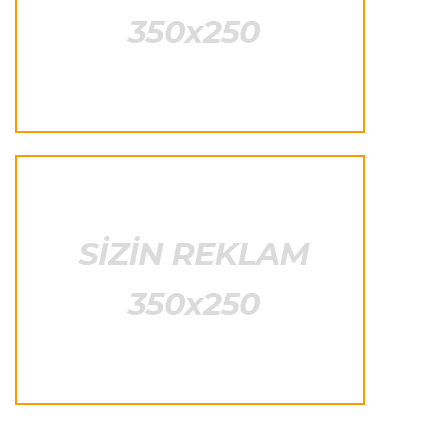
“Çempionat başlayandan sonra transfer
pəncərəsinin bağlanması absurddur”
Transfer
22:20 09.08.2026
“Komo” “Çelsi”nin müdafiəçisini transfer etdi
İngiltərə P.L.
22:16 09.08.2026
“Daha soyuqqanlı olmalıyıq”
Transfer
22:10 09.08.2026
“Real”ın futbolçusu İngiltərəyə getməkdən
imtina etdi
Offside
22:06 09.08.2026
“Bu çətin vaxtda onun yanında olmaq istəyirik”