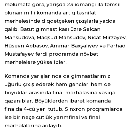
məlumata görə, yarışda 23 idmançı ilə təmsil
olunan milli komanda artıq təsnifat
mərhələsində diqqətçəkən çıxışlarla yadda
qalıb. Batut gimnastikası üzrə Selcan
Mahsudova, Maqsud Mahsudov, Nicat Mirzəyev,
Hüseyn Abbasov, Ammar Baxşalıyev və Fərhad
Mustafayev fərdi proqramda növbəti
mərhələlərə yüksəliblər.
Komanda yarışlarında da gimnastlarımız
uğurlu çıxış edərək həm gənclər, həm də
böyüklər arasında final mərhələsinə vəsiqə
qazanıblar. Böyüklərdən ibarət komanda
finalda 4-cü yeri tutub. Sinxron proqramlarda
isə bir neçə cütlük yarımfinal və final
mərhələlərinə adlayıb.