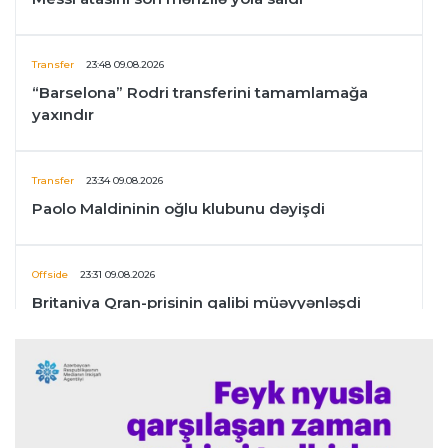
Transfer
23:48 09.08.2026
“Barselona” Rodri transferini tamamlamağa
yaxındır
Transfer
23:34 09.08.2026
Paolo Maldininin oğlu klubunu dəyişdi
Offside
23:31 09.08.2026
Britaniya Qran-prisinin qalibi müəyyənləşdi
İngiltərə P.L.
23:24 09.08.2026
Arteta “Arsenal”ın məğlubiyyətindən danışdı