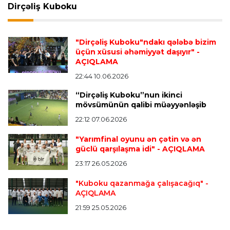
Dirçəliş Kuboku
Transfer
22:02 09.08.2026
Fransa millisinin müdafiəçisi PSJ-yə keçdi
"Dirçəliş Kuboku"ndakı qələbə bizim
üçün xüsusi əhəmiyyət daşıyır"
-
AÇIQLAMA
İspaniya L.L.
21:58 09.08.2026
22:44 10.06.2026
Mourinyodan Vinisiusla bağlı açıqlama
- “Hələ
“Dirçəliş Kuboku”nun ikinci
optimal formasında deyil”
mövsümünün qalibi müəyyənləşib
22:12 07.06.2026
Transfer
21:55 09.08.2026
"Yarımfinal oyunu ən çətin və ən
“Mançester Yunayted” və “Çelsi” Premyer
güclü qarşılaşma idi"
- AÇIQLAMA
Liqanın bombardirini istəyir
23:17 26.05.2026
"Kuboku qazanmağa çalışacağıq"
-
AÇIQLAMA
Transfer
21:49 09.08.2026
“Kristal Pelas” İsrail millisinin futbolçusunu
21:59 25.05.2026
transfer edir