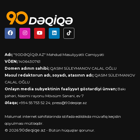
Adı;
"90DƏQİQƏ.AZ" Məhdud Məsuliyyətli Cəmiyyəti
VÖEN;
1406430761
Domen adının sahibi;
QASIM SÜLEYMANOV CALAL OĞLU
Məsul redaktorun adı, soyadı, atasının adı;
QASIM SÜLEYMANOV
CALAL OĞLU
Onlayn media subyektinin fəaliyyət göstərdiyi ünvan;
Bakı
şəhəri, Nəsimi rayonu Mövsüm Sənani, ev 7
Əlaqə;
+994 55 753 52 24;
press@90deqiqe.az
Məlumat internet səhifələrində istifadə edildikdə müvafiq keçidin
qoyulması mütləqdir.
90deqiqe.az
© 2026
- Bütün hüquqlar qorunur.