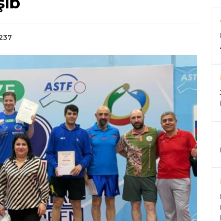
şib
237