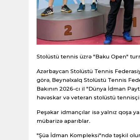
Stolüstü tennis üzrə "Baku Open" turn
Azərbaycan Stolüstü Tennis Federas
görə, Beynəlxalq Stolüstü Tennis Feder
Bakının 2026-cı il "Dünya İdman Payt
həvəskar və veteran stolüstü tennisçil
Peşəkar idmançılar isə yalnız qoşa ya
mübarizə aparıblar.
"Şüa İdman Kompleksi"ndə təşkil olun