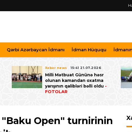
H
Qərbi Azərbaycan İdmanı
İdman Hüququ
İdmanın 
Xəbər news
15:41 21.07.2026
Milli Mətbuat Gününə həsr
ə
olunan kamandan oxatma
yarışının qalibləri bəlli oldu
-
FOTOLAR
X
ə "Baku Open" turnirinin