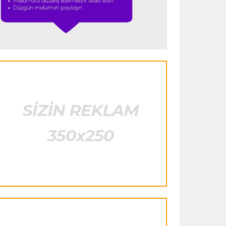
görəndə şoka düşdüm”
Formula-1
23:18 08.08.2026
“Ferrari”nin sabiq mühəndisi Həmiltonu
Şumaxerlə müqayisə etdi
İspaniya L.L.
23:09 08.08.2026
“Real Madrid” “Ferentsvaroş”a qalib
gəldi
Fransa L.1
22:50 08.08.2026
PSJ “Mançester Yunayted”lə heç-heçə
etdi
Offside
22:40 08.08.2026