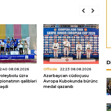
D
2:40 08.08.2026
Offside
22:23 08.08.2026
Of
voleybolu üzrə
Azərbaycan cüdoçusu
Ka
ionatının qalibləri
Avropa Kubokunda bürünc
öl
əşdi
medal qazanıb
fi