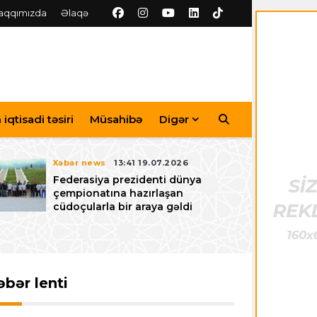
aqqımızda
Əlaqə
iqtisadi təsiri
Müsahibə
Digər
Xəbər news
13:41 19.07.2026
Federasiya prezidenti dünya
çempionatına hazırlaşan
cüdoçularla bir araya gəldi
əbər lenti