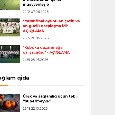
Transfer
21:05 08.08.2026
müəyyənləşib
“Atletiko”nun futbolçusu “River Pleyt”ə
22:12 07.06.2026
keçir
"Yarımfinal oyunu ən çətin və
ən güclü qarşılaşma idi"
-
AÇIQLAMA
Transfer
20:58 08.08.2026
23:17 26.05.2026
“Vest Hem” “Tottenhem”in
futbolçusunu transfer edir
"Kuboku qazanmağa
çalışacağıq"
- AÇIQLAMA
21:59 25.05.2026
Offside
20:51 08.08.2026
Kamandan oxatma üzrə ölkə
çempionatında finalçılar bəlli oldu
ağlam qida
Offside
20:27 08.08.2026
Ürək və sağlamlıq üçün təbii
Mingəçevirdə “Kürü keçək?! 5” yarışı
“supermeyvə”
keçirildi
- Qaliblər müəyyənləşdi
22:18 22.10.2025