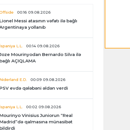
Offside
00:16 09.08.2026
Lionel Messi atasının vəfatı ilə bağlı
Argentinaya yollanıb
İspaniya L.L.
00:14 09.08.2026
Joze Mourinyodan Bernardo Silva ilə
bağlı AÇIQLAMA
Niderland E.D.
00:09 09.08.2026
PSV evdə qələbəni əldən verdi
İspaniya L.L.
00:02 09.08.2026
Mourinyo Vinisius Juniorun “Real
Madrid”də qalmasına münasibət
bildirdi