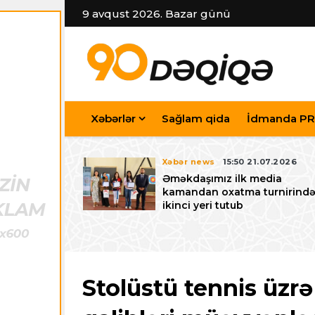
9 avqust 2026. Bazar günü
Xəbərlər
Sağlam qida
İdmanda PR
7.07.2026
Xəbər news
15:50 21.07.2026
iyev
Əməkdaşımız ilk media
riləcək U-15
kamandan oxatma turnirind
 festivalı ilə
ikinci yeri tutub
zalayıb
Stolüstü tennis üzr