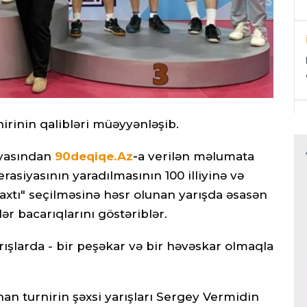
irinin qalibləri müəyyənləşib.
iyasından
90deqiqe.Az
-
a verilən məlumata
asiyasının yaradılmasının 100 illiyinə və
axtı" seçilməsinə həsr olunan yarışda əsasən
ər bacarıqlarını göstəriblər.
rışlarda - bir peşəkar və bir həvəskar olmaqla
an turnirin şəxsi yarışları Sergey Vermidin