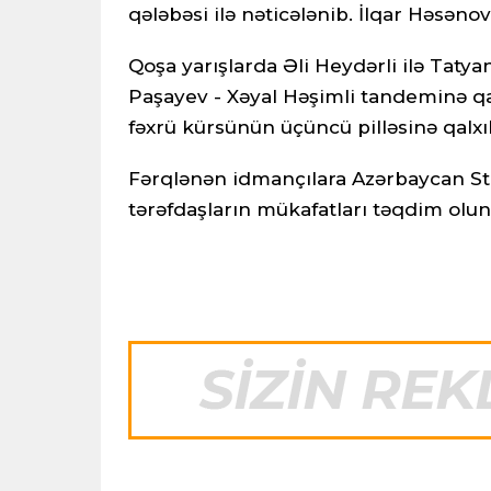
qələbəsi ilə nəticələnib. İlqar Həsən
Qoşa yarışlarda Əli Heydərli ilə Tatyan
Paşayev - Xəyal Həşimli tandeminə qali
fəxrü kürsünün üçüncü pilləsinə qalxı
Fərqlənən idmançılara Azərbaycan Sto
tərəfdaşların mükafatları təqdim olu