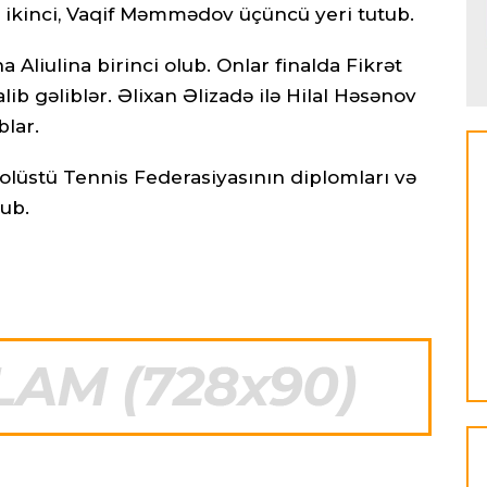
ov ikinci, Vaqif Məmmədov üçüncü yeri tutub.
a Aliulina birinci olub. Onlar finalda Fikrət
b gəliblər. Əlixan Əlizadə ilə Hilal Həsənov
blar.
lüstü Tennis Federasiyasının diplomları və
nub.