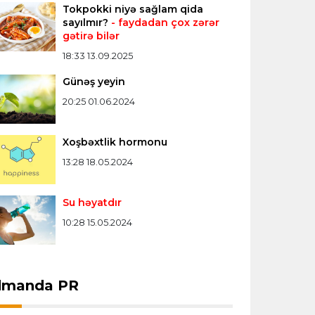
Tokpokki niyə sağlam qida
Formula-1
20:24 08.08.2026
sayılmır?
- faydadan çox zərər
gətirə bilər
Verstappen öz komandasının "Formula
1"də iştirak etməyəcəyini açıqladı
18:33 13.09.2025
Günəş yeyin
Bütün xəbərlər >>>
20:25 01.06.2024
Xoşbəxtlik hormonu
13:28 18.05.2024
Su həyatdır
10:28 15.05.2024
dmanda PR