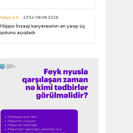
İtaliya S.A.
23:54 08.08.2026
Filippo İnzaqi karyerasının ən yaxşı üç
qolunu açıqladı
Dünya çempionatı
23:47 08.08.2026
UEFA İnfantinonun fəaliyyəti ilə bağlı
araşdırmaya başlaya bilər
Offside
23:39 08.08.2026
Donald Trampın oğlu Enes Kanterin
WNBA planını dəstəklədi
Formula-1
23:23 08.08.2026
“Ferrari”nin məni necə təhlil etdiyini