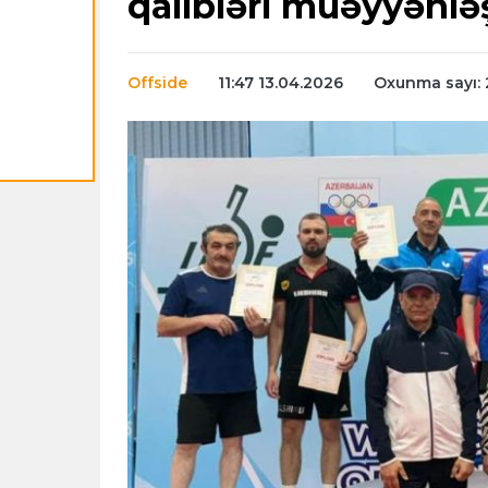
qalibləri müəyyənlə
Offside
11:47 13.04.2026
Oxunma sayı: 