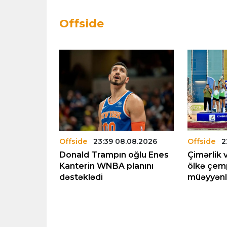
Offside
.08.2026
Offside
23:39 08.08.2026
Offside
2
ının vəfatı
Donald Trampın oğlu Enes
Çimərlik 
naya
Kanterin WNBA planını
ölkə çemp
dəstəklədi
müəyyənl