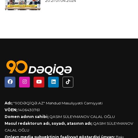
20:21 01.04.2024
Adı;
"90DƏQİQƏ.AZ" Məhdud Məsuliyyətli Cəmiyyəti
VÖEN;
1406430761
Domen adının sahibi;
QASIM SÜLEYMANOV CALAL OĞLU
Məsul redaktorun adı, soyadı, atasının adı;
QASIM SÜLEYMANOV
CALAL OĞLU
Onlayn media subyektinin fəaliyyət göstərdiyi ünvan;
Bakı