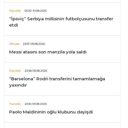
Transfer
00:32 10.08.2026
“İpsviç” Serbiya millisinin futbolçusunu transfer
etdi
Offside
23:57 09.08.2026
Messi atasını son mənzilə yola saldı
Transfer
23:48 09.08.2026
“Barselona” Rodri transferini tamamlamağa
yaxındır
Transfer
23:34 09.08.2026
Paolo Maldininin oğlu klubunu dəyişdi