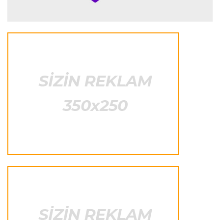
Transfer
22:29 09.08.2026
“Nyukasl” “Bavariya”nın futbolçusunu transfer
etmək istəyir
İtaliya S.A.
22:26 09.08.2026
“Çempionat başlayandan sonra transfer
pəncərəsinin bağlanması absurddur”
Transfer
22:20 09.08.2026
“Komo” “Çelsi”nin müdafiəçisini transfer etdi
İngiltərə P.L.
22:16 09.08.2026
“Daha soyuqqanlı olmalıyıq”