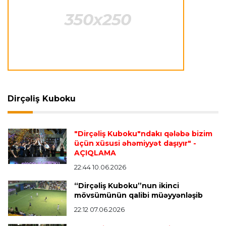
Transfer
22:10 09.08.2026
“Real”ın futbolçusu İngiltərəyə getməkdən
imtina etdi
Offside
22:06 09.08.2026
“Bu çətin vaxtda onun yanında olmaq istəyirik”
Dirçəliş Kuboku
Transfer
22:02 09.08.2026
Fransa millisinin müdafiəçisi PSJ-yə keçdi
"Dirçəliş Kuboku"ndakı qələbə bizim
üçün xüsusi əhəmiyyət daşıyır"
-
AÇIQLAMA
İspaniya L.L.
21:58 09.08.2026
22:44 10.06.2026
Mourinyodan Vinisiusla bağlı açıqlama
- “Hələ
“Dirçəliş Kuboku”nun ikinci
optimal formasında deyil”
mövsümünün qalibi müəyyənləşib
22:12 07.06.2026
Transfer
21:55 09.08.2026