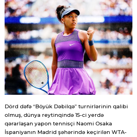
Dörd dəfə “Böyük Dəbilqə” turnirlərinin qalibi
olmuş, dünya reytinqində 15-ci yerdə
qərarlaşan yapon tennisçi Naomi Osaka
İspaniyanın Madrid şəhərində keçirilən WTA-