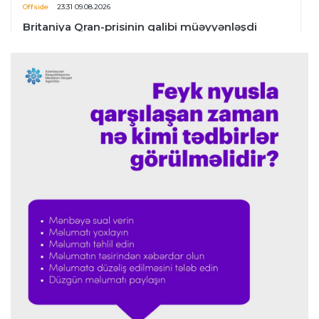
Offside
23:31 09.08.2026
Britaniya Qran-prisinin qalibi müəyyənləşdi
İngiltərə P.L.
23:24 09.08.2026
Arteta “Arsenal”ın məğlubiyyətindən danışdı
Offside
23:20 09.08.2026
“Portu” doğma meydanda qalib gəldi
Formula-1
22:41 09.08.2026
Verstappen Niderland Qran-prisinin "Formula-
1"ə qayıdışından danışdı
Formula-1
22:35 09.08.2026
Rassel “Mercedes”in uğurunun sirrini açıqladı