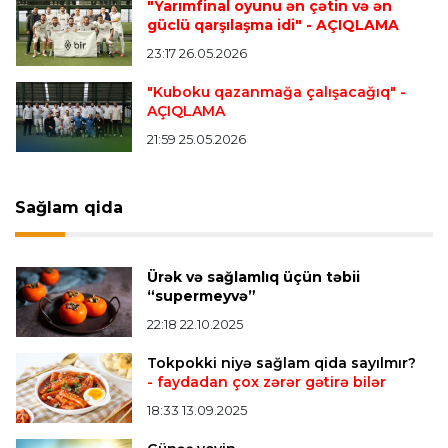
"Yarımfinal oyunu ən çətin və ən
“Mançester Yunayted” və “Çelsi” Premyer
güclü qarşılaşma idi"
- AÇIQLAMA
Liqanın bombardirini istəyir
23:17 26.05.2026
"Kuboku qazanmağa çalışacağıq"
-
AÇIQLAMA
Transfer
21:49 09.08.2026
“Kristal Pelas” İsrail millisinin futbolçusunu
21:59 25.05.2026
transfer edir
Sağlam qida
Bütün xəbərlər >>>
Ürək və sağlamlıq üçün təbii
“supermeyvə”
22:18 22.10.2025
Tokpokki niyə sağlam qida sayılmır?
- faydadan çox zərər gətirə bilər
18:33 13.09.2025