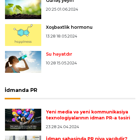
Günəş yeyin
20:25 01.06.2024
Xoşbəxtlik hormonu
13:28 18.05.2024
Su həyatdır
10:28 15.05.2024
İdmanda PR
Yeni media və yeni kommunikasiya
texnologiyalarının idman PR-a təsiri
23:28 24.04.2024
İdman sahəsində PR niyə vacıbdir?