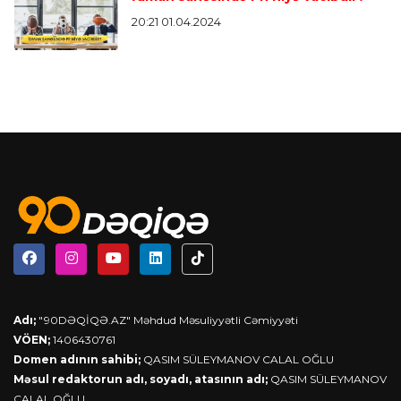
20:21 01.04.2024
Adı;
"90DƏQİQƏ.AZ" Məhdud Məsuliyyətli Cəmiyyəti
VÖEN;
1406430761
Domen adının sahibi;
QASIM SÜLEYMANOV CALAL OĞLU
Məsul redaktorun adı, soyadı, atasının adı;
QASIM SÜLEYMANOV
CALAL OĞLU