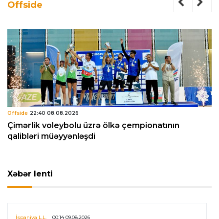
Offside
Offside
22:40 08.08.2026
Çimərlik voleybolu üzrə ölkə çempionatının
qalibləri müəyyənləşdi
Xəbər lenti
İspaniya L.L.
00:14 09.08.2026