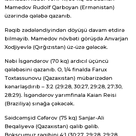
Mamedov Rudolf Qarboyan (Ermənistan)
üzərində qələbə qazanıb.
Rəqib zədələndiyindən döyüşü davam etdirə
bilməyib. Mamedov növbəti görüşdə Anvarjan
Xodjiyevlə (Qırğızıstan) üz-üzə gələcək.
Nəbi İsgəndərov (70 kq) ardıcıl üçüncü
qələbəsini qazanıb. O, 1/4 finalda Farux
Toxtassunovu (Qazaxıstan) mübarizədən
kənarlaşdırıb – 3:2 (29:28, 30:27, 29:28, 27:30,
28:29). İsgəndərov yarımfinala Kaian Reisi
(Braziliya) sınağa çəkəcək.
Səidcəmşid Cəfərov (75 kq) Sanjar-Ali
Beqaliyevə (Qazaxıstan) qalib gəlib.
Boksçumuz rəqibini 4:1 (30:27, 29:28, 29:28,