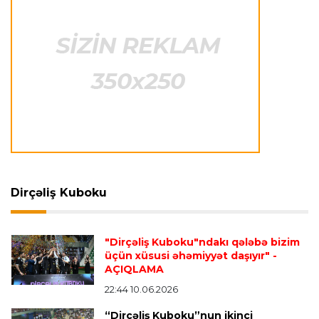
“Barselona”nın sabiq futbolçusu karyerasını
MLS-də davam etdirəcək
Transfer
21:08 08.08.2026
Xulian Alvares “Atletiko” rəhbərliyini
“Barselona”ya keçidinə razı salmaq istəyir
Transfer
21:05 08.08.2026
“Atletiko”nun futbolçusu “River Pleyt”ə keçir
Dirçəliş Kuboku
Transfer
20:58 08.08.2026
“Vest Hem” “Tottenhem”in futbolçusunu
"Dirçəliş Kuboku"ndakı qələbə bizim
transfer edir
üçün xüsusi əhəmiyyət daşıyır"
-
AÇIQLAMA
22:44 10.06.2026
Offside
20:51 08.08.2026
“Dirçəliş Kuboku”nun ikinci