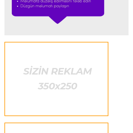
İspaniya L.L.
23:09 08.08.2026
“Real Madrid” “Ferentsvaroş”a qalib gəldi
Fransa L.1
22:50 08.08.2026
PSJ “Mançester Yunayted”lə heç-heçə etdi
Offside
22:40 08.08.2026
Çimərlik voleybolu üzrə ölkə çempionatının
qalibləri müəyyənləşdi
Offside
22:23 08.08.2026
Azərbaycan cüdoçusu Avropa Kubokunda
bürünc medal qazanıb
Transfer
21:36 08.08.2026