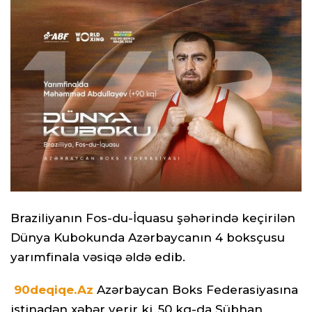
Braziliyanın Fos-du-İquasu şəhərində keçirilən
Dünya Kubokunda Azərbaycanın 4 boksçusu
yarımfinala vəsiqə əldə edib.
90deqiqe.Az
Azərbaycan Boks Federasiyasına
istinadən xəbər verir ki, 50 kq-da Sübhan