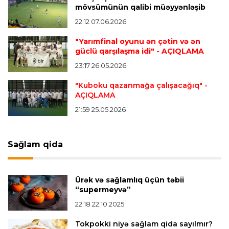
Kamandan oxatma üzrə ölkə çempionatında
mövsümünün qalibi müəyyənləşib
finalçılar bəlli oldu
22:12 07.06.2026
"Yarımfinal oyunu ən çətin və ən
Offside
20:27 08.08.2026
güclü qarşılaşma idi"
- AÇIQLAMA
Mingəçevirdə “Kürü keçək?! 5” yarışı keçirildi
-
23:17 26.05.2026
Qaliblər müəyyənləşdi
"Kuboku qazanmağa çalışacağıq"
-
AÇIQLAMA
Formula-1
20:24 08.08.2026
21:59 25.05.2026
Verstappen öz komandasının "Formula 1"də
iştirak etməyəcəyini açıqladı
Sağlam qida
Almaniya B.L.
20:18 08.08.2026
“Bayer” “Sevilya”nı məğlub etdi
Ürək və sağlamlıq üçün təbii
“supermeyvə”
22:18 22.10.2025
Bütün xəbərlər >>>
Tokpokki niyə sağlam qida sayılmır?