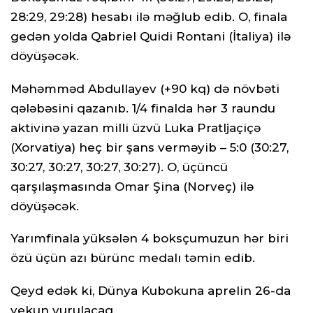
28:29, 29:28) hesabı ilə məğlub edib. O, finala
gedən yolda Qabriel Quidi Rontani (İtaliya) ilə
döyüşəcək.
Məhəmməd Abdullayev (+90 kq) də növbəti
qələbəsini qazanıb. 1/4 finalda hər 3 raundu
aktivinə yazan milli üzvü Luka Pratljaçiçə
(Xorvatiya) heç bir şans verməyib – 5:0 (30:27,
30:27, 30:27, 30:27, 30:27). O, üçüncü
qarşılaşmasında Omar Şina (Norveç) ilə
döyüşəcək.
Yarımfinala yüksələn 4 boksçumuzun hər biri
özü üçün azı bürünc medalı təmin edib.
Qeyd edək ki, Dünya Kubokuna aprelin 26-da
yekun vurulacaq.