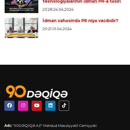
texnologiyalarının idman PR-a təsiri
23:28 24.04.2024
İdman sahəsində PR niyə vacıbdir?
20:21 01.04.2024
Adı;
"90DƏQİQƏ.AZ" Məhdud Məsuliyyətli Cəmiyyəti