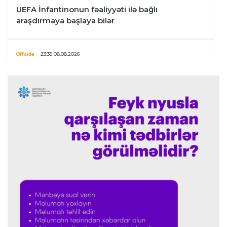
UEFA İnfantinonun fəaliyyəti ilə bağlı
araşdırmaya başlaya bilər
Offside
23:39 08.08.2026
Donald Trampın oğlu Enes Kanterin WNBA
planını dəstəklədi
Formula-1
23:23 08.08.2026
“Ferrari”nin məni necə təhlil etdiyini görəndə
şoka düşdüm”
Formula-1
23:18 08.08.2026
“Ferrari”nin sabiq mühəndisi Həmiltonu
Şumaxerlə müqayisə etdi