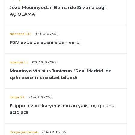
Joze Mourinyodan Bernardo Silva ilə bağlı
AÇIQLAMA
Niderland E.D.
00:09 09.08.2026
PSV evdə qələbəni əldən verdi
İspaniya L.L.
00:02 09.08.2026
Mourinyo Vinisius Juniorun “Real Madrid”də
qalmasına münasibət bildirdi
İtaliya S.A.
23:54 08.08.2026
Filippo İnzaqi karyerasının ən yaxşı üç qolunu
açıqladı
Dünya çempionatı
23:47 08.08.2026