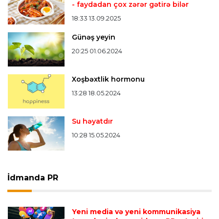
- faydadan çox zərər gətirə bilər
18:33 13.09.2025
Günəş yeyin
20:25 01.06.2024
Xoşbəxtlik hormonu
13:28 18.05.2024
Su həyatdır
10:28 15.05.2024
İdmanda PR
Yeni media və yeni kommunikasiya