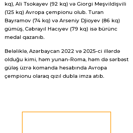
kq), Ali Tsokayev (92 kq) və Giorgi Meşvildişvili
(125 kq) Avropa çempionu olub. Turan
Bayramov (74 kq) və Arseniy Djioyev (86 kq)
gümüş, Cəbrayıl Hacıyev (79 kq) isə bürünc
medal qazanıb.
Beləliklə, Azərbaycan 2022 və 2025-ci illərdə
olduğu kimi, həm yunan-Roma, həm də sərbəst
güləş üzrə komanda hesabında Avropa
çempionu olaraq qızıl dubla imza atıb.