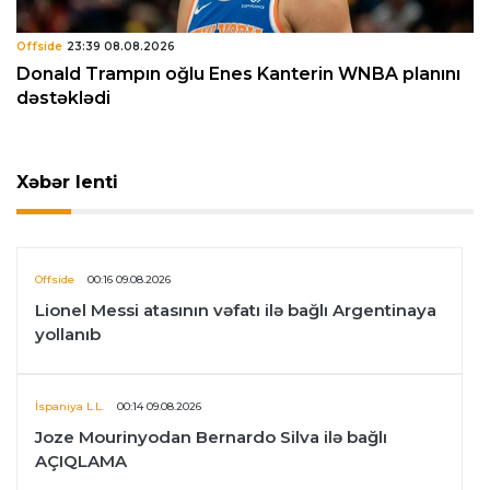
Offside
23:39 08.08.2026
Donald Trampın oğlu Enes Kanterin WNBA planını
dəstəklədi
Xəbər lenti
Offside
00:16 09.08.2026
Lionel Messi atasının vəfatı ilə bağlı Argentinaya
yollanıb
İspaniya L.L.
00:14 09.08.2026
Joze Mourinyodan Bernardo Silva ilə bağlı
AÇIQLAMA