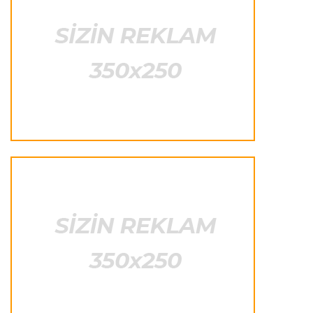
Fransa L.1
22:50 08.08.2026
PSJ “Mançester Yunayted”lə heç-heçə etdi
Offside
22:40 08.08.2026
Çimərlik voleybolu üzrə ölkə çempionatının
qalibləri müəyyənləşdi
Offside
22:23 08.08.2026
Azərbaycan cüdoçusu Avropa Kubokunda
bürünc medal qazanıb
Transfer
21:36 08.08.2026
“Barselona”nın sabiq futbolçusu karyerasını
MLS-də davam etdirəcək