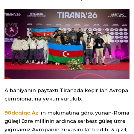
Albaniyanın paytaxtı Tiranada keçirilən Avropa
çempionatına yekun vurulub.
90deqiqe.Az
-
ın məlumatına görə, yunan-Roma
güləşi üzrə millinin ardınca sərbəst güləş üzrə
yığmamız Avropanın zirvəsini fəth edib. 3 qızıl,