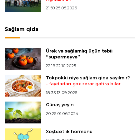
Offside
20:27 08.08.2026
21:59 25.05.2026
Mingəçevirdə “Kürü keçək?! 5” yarışı keçirildi
-
Qaliblər müəyyənləşdi
Sağlam qida
Formula-1
20:24 08.08.2026
Verstappen öz komandasının "Formula 1"də
Ürək və sağlamlıq üçün təbii
iştirak etməyəcəyini açıqladı
“supermeyvə”
22:18 22.10.2025
Bütün xəbərlər >>>
Tokpokki niyə sağlam qida sayılmır?
- faydadan çox zərər gətirə bilər
18:33 13.09.2025
Günəş yeyin
20:25 01.06.2024
Xoşbəxtlik hormonu