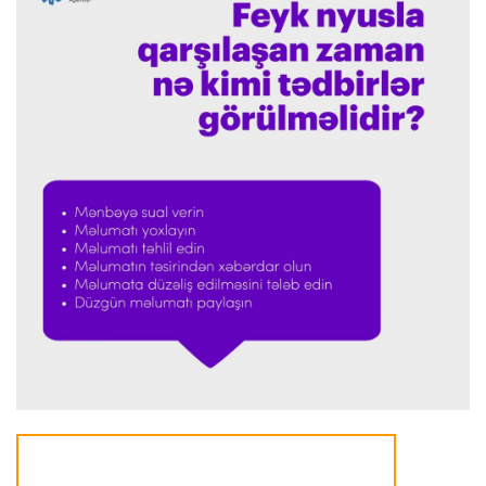
Offside
23:39 08.08.2026
Donald Trampın oğlu Enes Kanterin WNBA
planını dəstəklədi
Formula-1
23:23 08.08.2026
“Ferrari”nin məni necə təhlil etdiyini görəndə
şoka düşdüm”
Formula-1
23:18 08.08.2026
“Ferrari”nin sabiq mühəndisi Həmiltonu
Şumaxerlə müqayisə etdi
İspaniya L.L.
23:09 08.08.2026
“Real Madrid” “Ferentsvaroş”a qalib gəldi