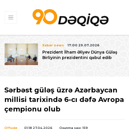
Xəbər news
17:00 29.07.2026
Prezident İlham Əliyev Dünya Güləş
Birliyinin prezidentini qəbul edib
Sərbəst güləş üzrə Azərbaycan
millisi tarixində 6-cı dəfə Avropa
çempionu olub
Offside
01:18 27.04.2026
Oxunma sayı: 159