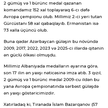
2 gümüş və 1 bürünc medal qazanan
komandamız 152 xal toplayaraq 6-cı dəfə
Avropa çempionu olub. Millimiz 2-ci yeri tutan
Gürcüstanı 58 xal qabaqlayıb. Ermənistan isə
73 xalla üçüncü olub.
Buna qədər Azərbaycan güləşin bu növündə
2009, 2017, 2022, 2023 və 2025-ci illərdə qitənin
ən güclü ölkəsi olmuşdu.
Millimiz Albaniyada medalların əyarına görə,
son 17 ilin ən yaxşı nəticəsinə imza atıb. 3 qızıl,
2 gümüş və 1 bürünc medal 2009-cu ildən bu
yana Avropa çempionatında sərbəst güləşdə
ən yaxşı göstəricimizdir.
Xatırladaq ki, Tiranada İslam Bazarqanov (57