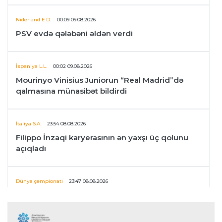
Niderland E.D.
00:09 09.08.2026
PSV evdə qələbəni əldən verdi
İspaniya L.L.
00:02 09.08.2026
Mourinyo Vinisius Juniorun “Real Madrid”də
qalmasına münasibət bildirdi
İtaliya S.A.
23:54 08.08.2026
Filippo İnzaqi karyerasının ən yaxşı üç qolunu
açıqladı
Dünya çempionatı
23:47 08.08.2026
UEFA İnfantinonun fəaliyyəti ilə bağlı
araşdırmaya başlaya bilər