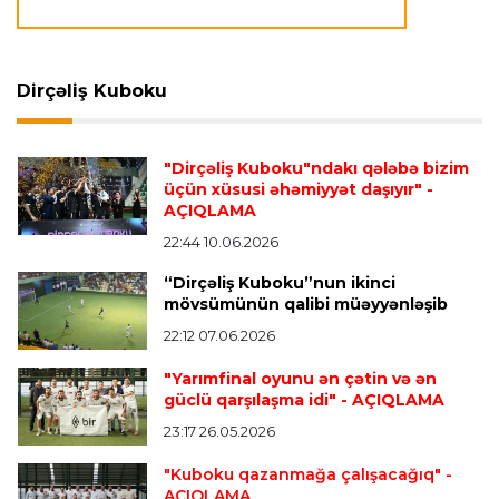
Transfer
21:08 08.08.2026
Xulian Alvares “Atletiko” rəhbərliyini
“Barselona”ya keçidinə razı salmaq istəyir
Dirçəliş Kuboku
Transfer
21:05 08.08.2026
"Dirçəliş Kuboku"ndakı qələbə bizim
“Atletiko”nun futbolçusu “River Pleyt”ə keçir
üçün xüsusi əhəmiyyət daşıyır"
-
AÇIQLAMA
22:44 10.06.2026
Transfer
20:58 08.08.2026
“Dirçəliş Kuboku”nun ikinci
“Vest Hem” “Tottenhem”in futbolçusunu
mövsümünün qalibi müəyyənləşib
transfer edir
22:12 07.06.2026
"Yarımfinal oyunu ən çətin və ən
Offside
20:51 08.08.2026
güclü qarşılaşma idi"
- AÇIQLAMA
Kamandan oxatma üzrə ölkə çempionatında
23:17 26.05.2026
finalçılar bəlli oldu
"Kuboku qazanmağa çalışacağıq"
-
AÇIQLAMA