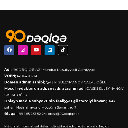
Adı;
"90DƏQİQƏ.AZ" Məhdud Məsuliyyətli Cəmiyyəti
VÖEN;
1406430761
Domen adının sahibi;
QASIM SÜLEYMANOV CALAL OĞLU
Məsul redaktorun adı, soyadı, atasının adı;
QASIM SÜLEYMANOV
CALAL OĞLU
Onlayn media subyektinin fəaliyyət göstərdiyi ünvan;
Bakı
şəhəri, Nəsimi rayonu Mövsüm Sənani, ev 7
Əlaqə;
+994 55 753 52 24;
press@90deqiqe.az
Məlumat internet səhifələrində istifadə edildikdə müvafiq keçidin