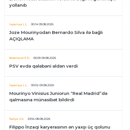
yollanıb
İspaniya L.L.
00:14 09.08.2026
Joze Mourinyodan Bernardo Silva ilə bağlı
AÇIQLAMA
Niderland E.D.
00:09 09.08.2026
PSV evdə qələbəni əldən verdi
İspaniya L.L.
00:02 09.08.2026
Mourinyo Vinisius Juniorun “Real Madrid”də
qalmasına münasibət bildirdi
İtaliya S.A.
23:54 08.08.2026
Filippo İnzaqi karyerasının ən yaxşı üç qolunu