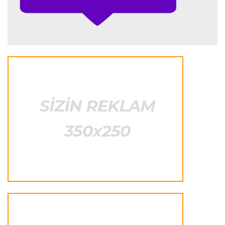
“Ferrari”nin sabiq mühəndisi Həmiltonu
Şumaxerlə müqayisə etdi
İspaniya L.L.
23:09 08.08.2026
“Real Madrid” “Ferentsvaroş”a qalib gəldi
Fransa L.1
22:50 08.08.2026
PSJ “Mançester Yunayted”lə heç-heçə etdi
Offside
22:40 08.08.2026
Çimərlik voleybolu üzrə ölkə çempionatının
qalibləri müəyyənləşdi
Offside
22:23 08.08.2026
Azərbaycan cüdoçusu Avropa Kubokunda
bürünc medal qazanıb