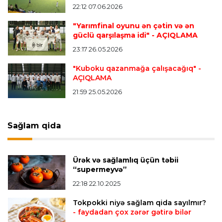
22:12 07.06.2026
"Yarımfinal oyunu ən çətin və ən
Offside
20:51 08.08.2026
güclü qarşılaşma idi"
- AÇIQLAMA
Kamandan oxatma üzrə ölkə çempionatında
23:17 26.05.2026
finalçılar bəlli oldu
"Kuboku qazanmağa çalışacağıq"
-
AÇIQLAMA
Offside
20:27 08.08.2026
21:59 25.05.2026
Mingəçevirdə “Kürü keçək?! 5” yarışı keçirildi
-
Qaliblər müəyyənləşdi
Sağlam qida
Formula-1
20:24 08.08.2026
Verstappen öz komandasının "Formula 1"də
Ürək və sağlamlıq üçün təbii
iştirak etməyəcəyini açıqladı
“supermeyvə”
22:18 22.10.2025
Bütün xəbərlər >>>
Tokpokki niyə sağlam qida sayılmır?
- faydadan çox zərər gətirə bilər