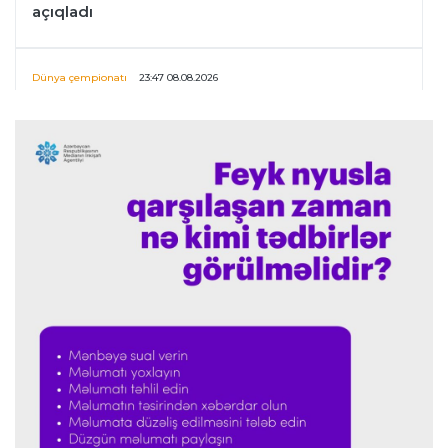
açıqladı
Dünya çempionatı
23:47 08.08.2026
UEFA İnfantinonun fəaliyyəti ilə bağlı
araşdırmaya başlaya bilər
Offside
23:39 08.08.2026
Donald Trampın oğlu Enes Kanterin WNBA
planını dəstəklədi
Formula-1
23:23 08.08.2026
“Ferrari”nin məni necə təhlil etdiyini görəndə
şoka düşdüm”
Formula-1
23:18 08.08.2026