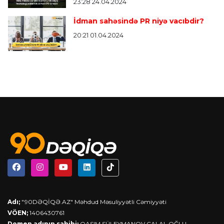
23:28 24.04.2024
İdman sahəsində PR niyə vacıbdir?
20:21 01.04.2024
Adı;
"90DƏQİQƏ.AZ" Məhdud Məsuliyyətli Cəmiyyəti
VÖEN;
1406430761
Domen adının sahibi;
QASIM SÜLEYMANOV CALAL OĞLU