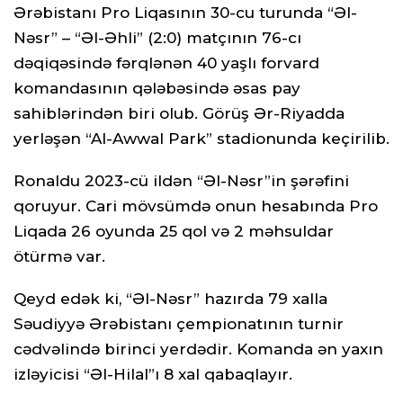
Ərəbistanı Pro Liqasının 30-cu turunda “Əl-
Nəsr” – “Əl-Əhli” (2:0) matçının 76-cı
dəqiqəsində fərqlənən 40 yaşlı forvard
komandasının qələbəsində əsas pay
sahiblərindən biri olub. Görüş Ər-Riyadda
yerləşən “Al-Awwal Park” stadionunda keçirilib.
Ronaldu 2023-cü ildən “Əl-Nəsr”in şərəfini
qoruyur. Cari mövsümdə onun hesabında Pro
Liqada 26 oyunda 25 qol və 2 məhsuldar
ötürmə var.
Qeyd edək ki, “Əl-Nəsr” hazırda 79 xalla
Səudiyyə Ərəbistanı çempionatının turnir
cədvəlində birinci yerdədir. Komanda ən yaxın
izləyicisi “Əl-Hilal”ı 8 xal qabaqlayır.