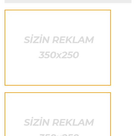
olacaq
Transfer
23:08 06.08.2026
"Qalatasaray" Leaunun alternativini "Arsenal"da
tapdı
Offside
23:04 06.08.2026
Çimərlik voleybolu üzrə ölkə çempionatında
finalçılar müəyyənləşdi
Konfrans liqası
23:03 06.08.2026
"Qarabağ" "Dinamo"ya minimal hesabla uduzdu
Avroliqa
23:01 06.08.2026
Semih Kılıçsoy "Beşiktaş"a qələbə qazandırdı