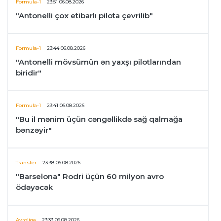
Formula-1
23:51 06.08.2026
"Antonelli çox etibarlı pilota çevrilib"
Formula-1
23:44 06.08.2026
"Antonelli mövsümün ən yaxşı pilotlarından
biridir"
Formula-1
23:41 06.08.2026
"Bu il mənim üçün cəngəllikdə sağ qalmağa
bənzəyir"
Transfer
23:38 06.08.2026
"Barselona" Rodri üçün 60 milyon avro
ödəyəcək
Avroliqa
23:33 06.08.2026