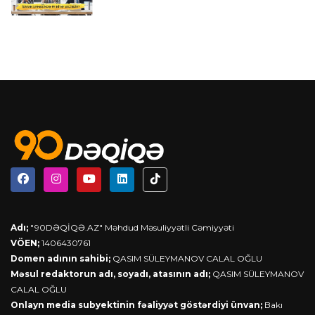
Adı;
"90DƏQİQƏ.AZ" Məhdud Məsuliyyətli Cəmiyyəti
VÖEN;
1406430761
Domen adının sahibi;
QASIM SÜLEYMANOV CALAL OĞLU
Məsul redaktorun adı, soyadı, atasının adı;
QASIM SÜLEYMANOV
CALAL OĞLU
Onlayn media subyektinin fəaliyyət göstərdiyi ünvan;
Bakı