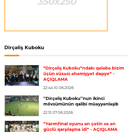
Dünya çempionatı
22:57 06.08.2026
UEFA FİFA turnirlərini boykot edə bilər
Transfer
22:43 06.08.2026
Dirçəliş Kuboku
"Roma" kapitanı ilə yeni müqavilə bağlamağa
hazırlaşır
"Dirçəliş Kuboku"ndakı qələbə bizim
üçün xüsusi əhəmiyyət daşıyır"
-
AÇIQLAMA
İspaniya L.L.
22:36 06.08.2026
Mourinyo Rodrinin transferi ilə bağlı yaşananlara
22:44 10.06.2026
təəccüblənib
“Dirçəliş Kuboku”nun ikinci
mövsümünün qalibi müəyyənləşib
22:12 07.06.2026
Transfer
22:30 06.08.2026
"Barselona" Xulian Alvares transferindən imtina
"Yarımfinal oyunu ən çətin və ən
etdi
güclü qarşılaşma idi"
- AÇIQLAMA