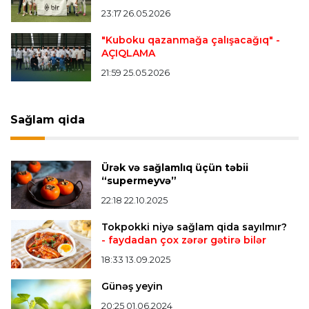
23:17 26.05.2026
Transfer
22:24 06.08.2026
"Kuboku qazanmağa çalışacağıq"
-
AÇIQLAMA
Rodrinin "Real Madrid"ə keçidinin baş tutmama
səbəbi məlum oldu
21:59 25.05.2026
İspaniya L.L.
22:18 06.08.2026
Sağlam qida
Vinisius Junior "Real Madrid"lə yeni müqavilə
imzaladı
Ürək və sağlamlıq üçün təbii
“supermeyvə”
Bütün xəbərlər >>>
22:18 22.10.2025
Tokpokki niyə sağlam qida sayılmır?
- faydadan çox zərər gətirə bilər
18:33 13.09.2025
Günəş yeyin
20:25 01.06.2024