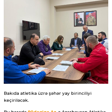
Bakıda atletika üzrə şəhər yay birinciliyi
keçiriləcək.
Bu barədə
90deqiqe.Az
-
a Azərbaycan Atletika