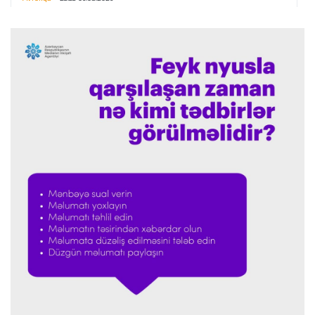
Avropa Liqasının oyununda qeyri-adi hadisə
-
qarşılaşma su basmasına görə dayandırıldı
İtaliya S.A.
23:27 06.08.2026
Neapolda Maradonanın adını daşıyan yeni
stadion tikiləcək
Avroliqa
23:23 06.08.2026
"Reyncers" uduzdu, ÇSKA-dan inamlı qələbə
Transfer
23:18 06.08.2026
"Lids" tarixinin ən bahalı transferini reallaşdırdı
İngiltərə P.L.
23:14 06.08.2026
Alexandre Pato İngiltərə klubunun prezidenti