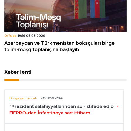
Offside
19:16 06.08.2026
Azərbaycan və Türkmənistan boksçuları birgə
təlim-məşq toplanışına başlayıb
Xəbər lenti
Dünya çempionatı
23:59 06.08.2026
"Prezident səlahiyyətlərindən sui-istifadə edib"
-
FIFPRO-dan İnfantinoya sərt ittiham