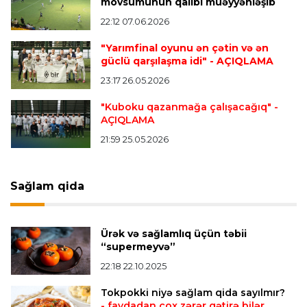
mövsümünün qalibi müəyyənləşib
"Qranada" Zinəddin Zidanın oğlu ilə yollarını
ayırdı
22:12 07.06.2026
"Yarımfinal oyunu ən çətin və ən
güclü qarşılaşma idi"
- AÇIQLAMA
Transfer
22:54 07.08.2026
23:17 26.05.2026
"Mançester Siti" argentinalı qapıçını transfer
edir
"Kuboku qazanmağa çalışacağıq"
-
AÇIQLAMA
21:59 25.05.2026
Offside
19:46 07.08.2026
Çimərlik voleybolu üzrə ölkə çempionatında
bürünc medalın sahibi müəyyənləşdi
Sağlam qida
Misli Premyer liqa
16:52 07.08.2026
Ürək və sağlamlıq üçün təbii
"Zirə" Namik Ələskərovla yollarını ayırdı
“supermeyvə”
22:18 22.10.2025
Bütün xəbərlər >>>
Tokpokki niyə sağlam qida sayılmır?
- faydadan çox zərər gətirə bilər