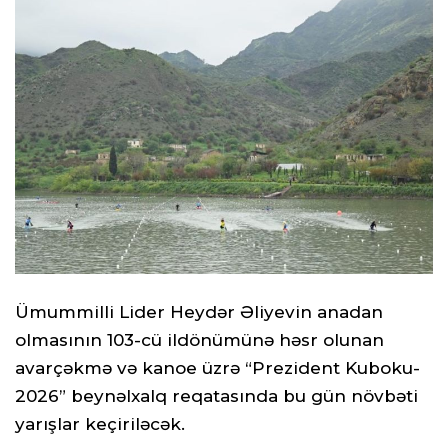
Ümummilli Lider Heydər Əliyevin anadan
olmasının 103-cü ildönümünə həsr olunan
avarçəkmə və kanoe üzrə “Prezident Kuboku-
2026” beynəlxalq reqatasında bu gün növbəti
yarışlar keçiriləcək.