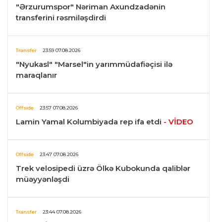
"Ərzurumspor" Nəriman Axundzadənin
transferini rəsmiləşdirdi
Transfer
23:59 07.08.2026
"Nyukasl" "Marsel"in yarımmüdafiəçisi ilə
maraqlanır
Offside
23:57 07.08.2026
Lamin Yamal Kolumbiyada rep ifa etdi
- VİDEO
Offside
23:47 07.08.2026
Trek velosipedi üzrə Ölkə Kubokunda qaliblər
müəyyənləşdi
Transfer
23:44 07.08.2026