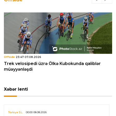
Offside
23:47 07.08.2026
Trek velosipedi üzrə Ölkə Kubokunda qaliblər
müəyyənləşdi
Xəbər lenti
Türkiyə S.L.
00:00 08.08.2026