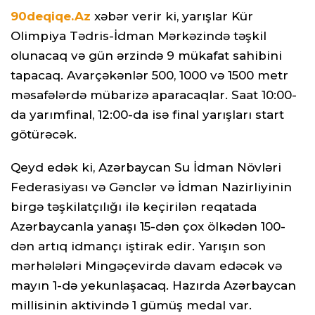
90deqiqe.Az
xəbər verir ki, yarışlar Kür
Olimpiya Tədris-İdman Mərkəzində təşkil
olunacaq və gün ərzində 9 mükafat sahibini
tapacaq. Avarçəkənlər 500, 1000 və 1500 metr
məsafələrdə mübarizə aparacaqlar. Saat 10:00-
da yarımfinal, 12:00-da isə final yarışları start
götürəcək.
Qeyd edək ki, Azərbaycan Su İdman Növləri
Federasiyası və Gənclər və İdman Nazirliyinin
birgə təşkilatçılığı ilə keçirilən reqatada
Azərbaycanla yanaşı 15-dən çox ölkədən 100-
dən artıq idmançı iştirak edir. Yarışın son
mərhələləri Mingəçevirdə davam edəcək və
mayın 1-də yekunlaşacaq. Hazırda Azərbaycan
millisinin aktivində 1 gümüş medal var.