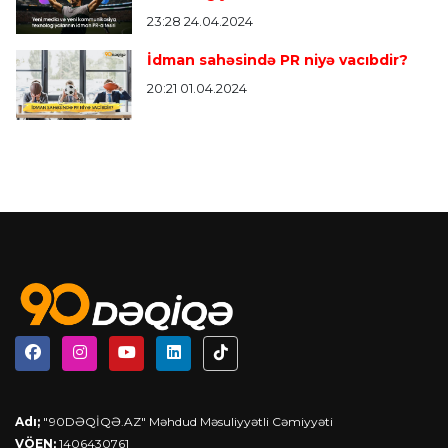
23:28 24.04.2024
İdman sahəsində PR niyə vacıbdir?
20:21 01.04.2024
Adı;
"90DƏQİQƏ.AZ" Məhdud Məsuliyyətli Cəmiyyəti
VÖEN;
1406430761