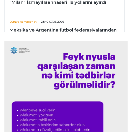
"Milan" İsmayıl Bennaseri ilə yollarını ayırdı
Dünya çempionatı
23:40 07.08.2026
Meksika və Argentina futbol federasiyalarından
İnfantinoya dəstək
Formula-1
23:36 07.08.2026
"Formula 1" pilotlarının 2026-cı il reytinqi
açıqlanıb
Transfer
23:32 07.08.2026
"Kristal Pelas" Takehiro Tomiyasunu heyətinə
qatdı
Formula-1
23:29 07.08.2026