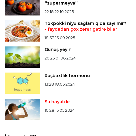
iştirak etməyəcəyini açıqladı
“supermeyvə”
22:18 22.10.2025
Bütün xəbərlər >>>
Tokpokki niyə sağlam qida sayılmır?
- faydadan çox zərər gətirə bilər
18:33 13.09.2025
Günəş yeyin
20:25 01.06.2024
Xoşbəxtlik hormonu
13:28 18.05.2024
Su həyatdır
10:28 15.05.2024