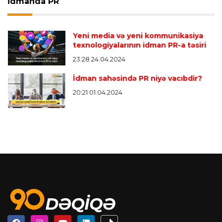
İdmanda PR
Yeni media və yeni kommunikasiya
texnologiyalarının idman PR-a təsiri
23:28 24.04.2024
İdman sahəsində PR niyə vacıbdir?
20:21 01.04.2024