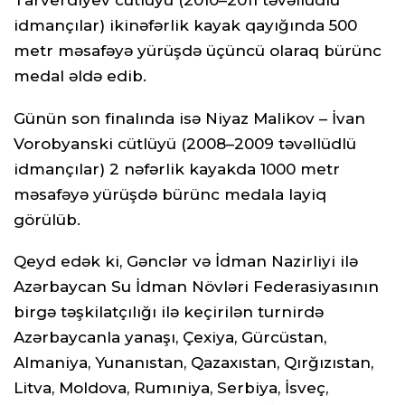
idmançılar) ikinəfərlik kayak qayığında 500
metr məsafəyə yürüşdə üçüncü olaraq bürünc
medal əldə edib.
Günün son finalında isə Niyaz Malikov – İvan
Vorobyanski cütlüyü (2008–2009 təvəllüdlü
idmançılar) 2 nəfərlik kayakda 1000 metr
məsafəyə yürüşdə bürünc medala layiq
görülüb.
Qeyd edək ki, Gənclər və İdman Nazirliyi ilə
Azərbaycan Su İdman Növləri Federasiyasının
birgə təşkilatçılığı ilə keçirilən turnirdə
Azərbaycanla yanaşı, Çexiya, Gürcüstan,
Almaniya, Yunanıstan, Qazaxıstan, Qırğızıstan,
Litva, Moldova, Rumıniya, Serbiya, İsveç,