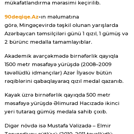
mükafatlandırma mərasimi keçirilib.
90deqiqe.Az
-
ın məlumatına
görə, Mingəçevirdə təşkil olunan yarışlarda
Azərbaycan təmsilçiləri günü 1 qızıl, 1 gümüş və
2 bürünc medalla tamamlayıblar.
Akademik avarçəkmədə birnəfərlik qayıqla
1500 metr məsafəyə yürüşdə (2008–2009
təvəllüdlü idmançılar) Azər İlyasov bütün
rəqiblərini qabaqlayaraq qızıl medal qazanıb.
Kayak üzrə birnəfərlik qayıqda 500 metr
məsafəyə yürüşdə Əlimurad Hacızadə ikinci
yeri tutaraq gümüş medala sahib çıxıb.
Digər növdə isə Mustafa Vəlizadə – Elmir
Tarverdiyev cütlüyü (2010–2011 təvəllüdlü