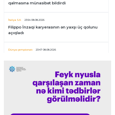
qalmasına münasibət bildirdi
İtaliya S.A.
23:54 08.08.2026
Filippo İnzaqi karyerasının ən yaxşı üç qolunu
açıqladı
Dünya çempionatı
23:47 08.08.2026
UEFA İnfantinonun fəaliyyəti ilə bağlı
araşdırmaya başlaya bilər
Offside
23:39 08.08.2026
Donald Trampın oğlu Enes Kanterin WNBA
planını dəstəklədi
Formula-1
23:23 08.08.2026