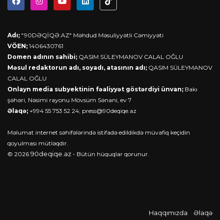
Adı;
"90DƏQİQƏ.AZ" Məhdud Məsuliyyətli Cəmiyyəti
VÖEN;
1406430761
Domen adının sahibi;
QASIM SÜLEYMANOV CALAL OĞLU
Məsul redaktorun adı, soyadı, atasının adı;
QASIM SÜLEYMANOV
CALAL OĞLU
Onlayn media subyektinin fəaliyyət göstərdiyi ünvan;
Bakı
şəhəri, Nəsimi rayonu Mövsüm Sənani, ev 7
Əlaqə;
+994 55 753 52 24;
press@90deqiqe.az
Məlumat internet səhifələrində istifadə edildikdə müvafiq keçidin
qoyulması mütləqdir.
90deqiqe.az
© 2026
- Bütün hüquqlar qorunur.
Haqqımızda
Əlaqə