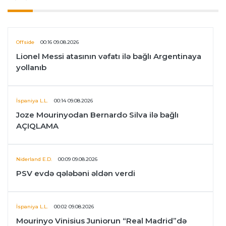
Offside
00:16 09.08.2026
Lionel Messi atasının vəfatı ilə bağlı Argentinaya
yollanıb
İspaniya L.L.
00:14 09.08.2026
Joze Mourinyodan Bernardo Silva ilə bağlı
AÇIQLAMA
Niderland E.D.
00:09 09.08.2026
PSV evdə qələbəni əldən verdi
İspaniya L.L.
00:02 09.08.2026
Mourinyo Vinisius Juniorun “Real Madrid”də