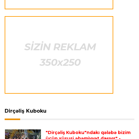
Offside
22:23 08.08.2026
Azərbaycan cüdoçusu Avropa Kubokunda
bürünc medal qazanıb
Transfer
21:36 08.08.2026
“Barselona”nın sabiq futbolçusu karyerasını
MLS-də davam etdirəcək
Transfer
21:08 08.08.2026
Xulian Alvares “Atletiko” rəhbərliyini
“Barselona”ya keçidinə razı salmaq istəyir
Dirçəliş Kuboku
Transfer
21:05 08.08.2026
"Dirçəliş Kuboku"ndakı qələbə bizim
“Atletiko”nun futbolçusu “River Pleyt”ə keçir
üçün xüsusi əhəmiyyət daşıyır"
-