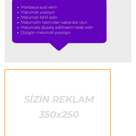
“Ferrari”nin məni necə təhlil etdiyini görəndə
şoka düşdüm”
Formula-1
23:18 08.08.2026
“Ferrari”nin sabiq mühəndisi Həmiltonu
Şumaxerlə müqayisə etdi
İspaniya L.L.
23:09 08.08.2026
“Real Madrid” “Ferentsvaroş”a qalib gəldi
Fransa L.1
22:50 08.08.2026
PSJ “Mançester Yunayted”lə heç-heçə etdi
Offside
22:40 08.08.2026
Çimərlik voleybolu üzrə ölkə çempionatının
qalibləri müəyyənləşdi