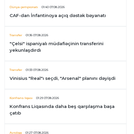
Dünya çempionatı
01:40 07.08.2026
CAF-dan İnfantinoya açıq dəstək bəyanatı
Transfer
01:36 07.08.2026
"Çelsi" ispaniyalı müdafiəçinin transferini
yekunlaşdırdı
Transfer
01:33 07.08.2026
Vinisius "Real"ı seçdi, "Arsenal" planını dəyişdi
Konfrans liqası
01:29 07.08.2026
Konfrans Liqasında daha beş qarşılaşma başa
çatıb
Avroliqa
01:27 07.08.2026