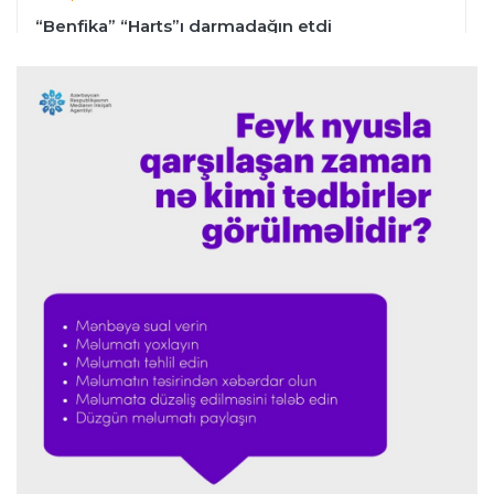
“Benfika” “Harts”ı darmadağın etdi
İspaniya L.L.
01:23 07.08.2026
"Barselona" Mərakeş klubuna qarşı keçirilməsi
planlaşdırılan yoldaşlıq oyununu ləğv etdi
Dünya çempionatı
23:59 06.08.2026
"Prezident səlahiyyətlərindən sui-istifadə edib"
-
FIFPRO-dan İnfantinoya sərt ittiham
Formula-1
23:51 06.08.2026
"Antonelli çox etibarlı pilota çevrilib"
Formula-1
23:44 06.08.2026
"Antonelli mövsümün ən yaxşı pilotlarından