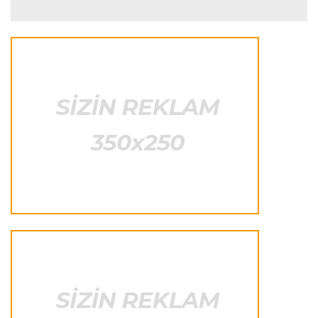
biridir"
Formula-1
23:41 06.08.2026
"Bu il mənim üçün cəngəllikdə sağ qalmağa
bənzəyir"
Transfer
23:38 06.08.2026
"Barselona" Rodri üçün 60 milyon avro
ödəyəcək
Avroliqa
23:33 06.08.2026
Avropa Liqasının oyununda qeyri-adi hadisə
-
qarşılaşma su basmasına görə dayandırıldı
İtaliya S.A.
23:27 06.08.2026