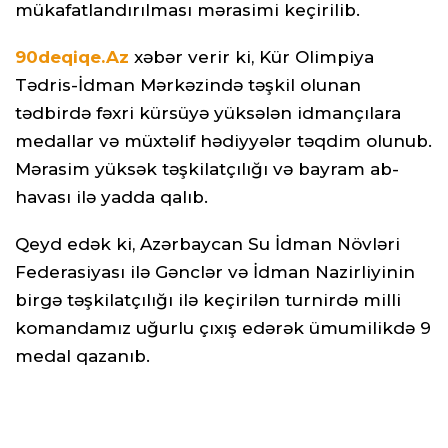
mükafatlandırılması mərasimi keçirilib.
90deqiqe.Az
xəbər verir ki, Kür Olimpiya
Tədris-İdman Mərkəzində təşkil olunan
tədbirdə fəxri kürsüyə yüksələn idmançılara
medallar və müxtəlif hədiyyələr təqdim olunub.
Mərasim yüksək təşkilatçılığı və bayram ab-
havası ilə yadda qalıb.
Qeyd edək ki, Azərbaycan Su İdman Növləri
Federasiyası ilə Gənclər və İdman Nazirliyinin
birgə təşkilatçılığı ilə keçirilən turnirdə milli
komandamız uğurlu çıxış edərək ümumilikdə 9
medal qazanıb.