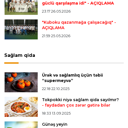
tapdı
güclü qarşılaşma idi"
- AÇIQLAMA
23:17 26.05.2026
Offside
23:04 06.08.2026
"Kuboku qazanmağa çalışacağıq"
-
AÇIQLAMA
Çimərlik voleybolu üzrə ölkə çempionatında
finalçılar müəyyənləşdi
21:59 25.05.2026
Konfrans liqası
23:03 06.08.2026
Sağlam qida
"Qarabağ" "Dinamo"ya minimal hesabla uduzdu
Ürək və sağlamlıq üçün təbii
Bütün xəbərlər >>>
“supermeyvə”
22:18 22.10.2025
Tokpokki niyə sağlam qida sayılmır?
- faydadan çox zərər gətirə bilər
18:33 13.09.2025
Günəş yeyin