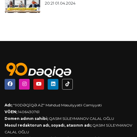
20:21 01.04.2024
Adı;
"90DƏQİQƏ.AZ" Məhdud Məsuliyyətli Cəmiyyəti
VÖEN;
1406430761
Domen adının sahibi;
QASIM SÜLEYMANOV CALAL OĞLU
Məsul redaktorun adı, soyadı, atasının adı;
QASIM SÜLEYMANOV
CALAL OĞLU