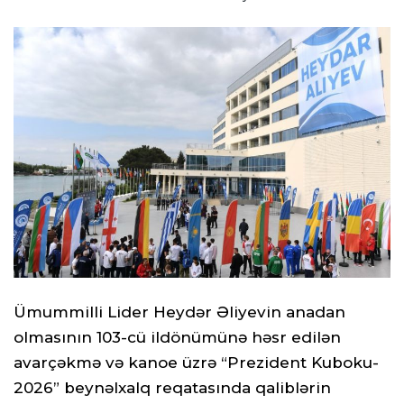
Ümummilli Lider Heydər Əliyevin anadan
olmasının 103-cü ildönümünə həsr edilən
avarçəkmə və kanoe üzrə “Prezident Kuboku-
2026” beynəlxalq reqatasında qaliblərin