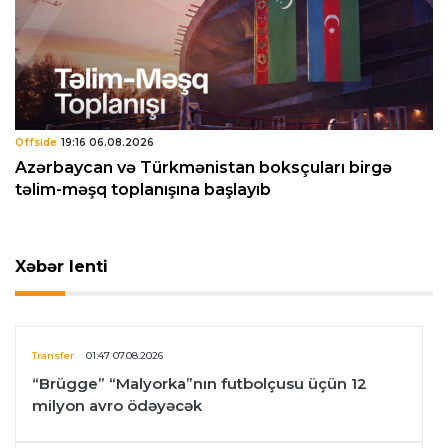
Offside
19:16 06.08.2026
Azərbaycan və Türkmənistan boksçuları birgə
təlim-məşq toplanışına başlayıb
Xəbər lenti
Transfer
01:47 07.08.2026
“Brügge” “Malyorka”nın futbolçusu üçün 12
milyon avro ödəyəcək