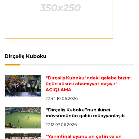
Neapolda Maradonanın adını daşıyan yeni
stadion tikiləcək
Avroliqa
23:23 06.08.2026
"Reyncers" uduzdu, ÇSKA-dan inamlı qələbə
Dirçəliş Kuboku
Transfer
23:18 06.08.2026
"Lids" tarixinin ən bahalı transferini reallaşdırdı
"Dirçəliş Kuboku"ndakı qələbə bizim
üçün xüsusi əhəmiyyət daşıyır"
-
AÇIQLAMA
İngiltərə P.L.
23:14 06.08.2026
Alexandre Pato İngiltərə klubunun prezidenti
22:44 10.06.2026
olacaq
“Dirçəliş Kuboku”nun ikinci
mövsümünün qalibi müəyyənləşib
22:12 07.06.2026
Transfer
23:08 06.08.2026
"Qalatasaray" Leaunun alternativini "Arsenal"da
"Yarımfinal oyunu ən çətin və ən