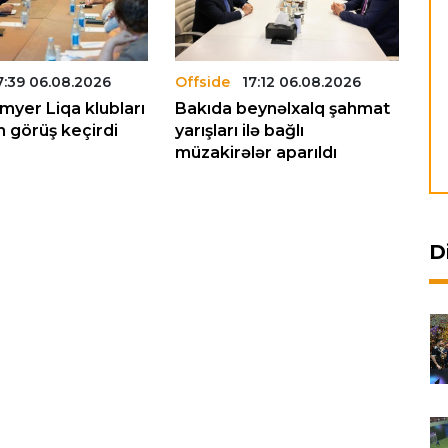
7:39 06.08.2026
Offside
17:12 06.08.2026
Of
yer Liqa klubları
Bakıda beynəlxalq şahmat
Mi
 görüş keçirdi
yarışları ilə bağlı
ke
müzakirələr aparıldı
m
D