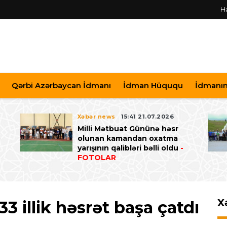
H
Qərbi Azərbaycan İdmanı
İdman Hüququ
İdmanın 
Xəbər news
15:41 21.07.2026
Milli Mətbuat Gününə həsr
ə
olunan kamandan oxatma
yarışının qalibləri bəlli oldu
-
FOTOLAR
X
 illik həsrət başa çatdı