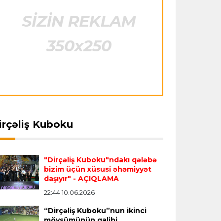
"Barselona" Rodri üçün 60 milyon avro
ödəyəcək
fside
15:47 06.08.2026
Offside
12:39 06.08.2026
Avroliqa
23:33 06.08.2026
ngəçevirdə "Kürü
AMADA beynəlxalq güləş
Avropa Liqasının oyununda qeyri-adi
çək?!" yarışına rekord
layihəsi çərçivəsində
hadisə
- qarşılaşma su basmasına görə
araq
seminar keçirdi
dayandırıldı
İtaliya S.A.
23:27 06.08.2026
irçəliş Kuboku
Neapolda Maradonanın adını daşıyan
yeni stadion tikiləcək
"Dirçəliş Kuboku"ndakı qələbə
bizim üçün xüsusi əhəmiyyət
Avroliqa
23:23 06.08.2026
daşıyır"
- AÇIQLAMA
"Reyncers" uduzdu, ÇSKA-dan inamlı
22:44 10.06.2026
qələbə
“Dirçəliş Kuboku”nun ikinci
mövsümünün qalibi