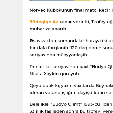
Norveç Kubokunun final matçı keçiril
90deqiqe.Az
xəbər verir ki, Trofey 
mübarizə aparıb.
Ə
sas vaxtda komandalar hərəyə iki qol
bir dəfə fərqlənib. 120 dəqiqənin son
seriyasında müəyyənləşib.
Penaltilər seriyasında bəxt “Budyo Q
Nikita Xaykin qoruyub.
Qeyd edək ki, yaxın vaxtlarda Beynəlx
idman vətəndaşlığını dəyişdikdən son
Beləliklə, “Budyo Qlimt” 1993-cü ild
33 illik fasilədən sonra bu trofeyi yen