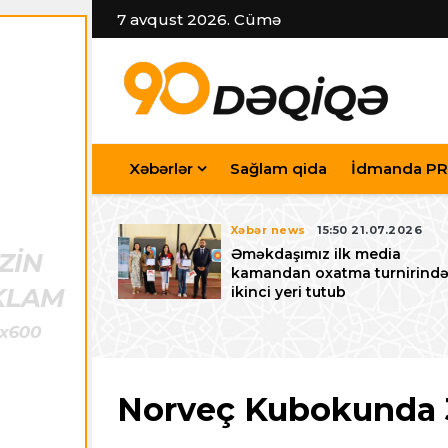
7 avqust 2026. Cümə
Xəbərlər
Sağlam qida
İdmanda PR
7.07.2026
Xəbər news
15:50 21.07.2026
iyev
Əməkdaşımız ilk media
riləcək U-15
kamandan oxatma turnirind
 festivalı ilə
ikinci yeri tutub
zalayıb
Norveç Kubokunda 33