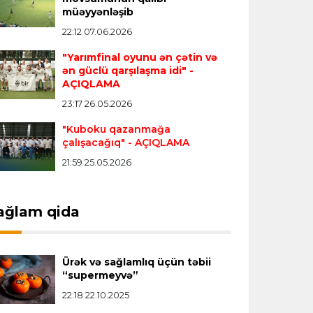
Transfer
23:18 06.08.2026
müəyyənləşib
"Lids" tarixinin ən bahalı transferini
22:12 07.06.2026
reallaşdırdı
"Yarımfinal oyunu ən çətin və
ən güclü qarşılaşma idi"
-
AÇIQLAMA
İngiltərə P.L.
23:14 06.08.2026
23:17 26.05.2026
Alexandre Pato İngiltərə klubunun
prezidenti olacaq
"Kuboku qazanmağa
çalışacağıq"
- AÇIQLAMA
21:59 25.05.2026
Transfer
23:08 06.08.2026
"Qalatasaray" Leaunun alternativini
"Arsenal"da tapdı
ağlam qida
Offside
23:04 06.08.2026
Ürək və sağlamlıq üçün təbii
Çimərlik voleybolu üzrə ölkə
“supermeyvə”
çempionatında finalçılar müəyyənləşdi
22:18 22.10.2025