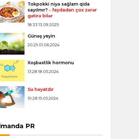
Tokpokki niyə sağlam qida
Konfrans liqası
23:03 06.08.2026
sayılmır?
- faydadan çox zərər
gətirə bilər
"Qarabağ" "Dinamo"ya minimal
hesabla uduzdu
18:33 13.09.2025
Günəş yeyin
Bütün xəbərlər >>>
20:25 01.06.2024
Xoşbəxtlik hormonu
13:28 18.05.2024
Su həyatdır
10:28 15.05.2024
dmanda PR