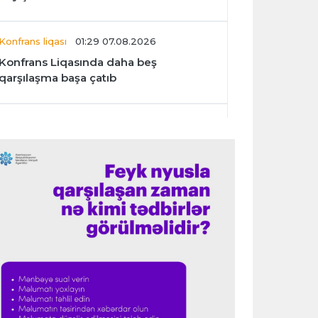
Konfrans liqası
01:29 07.08.2026
Konfrans Liqasında daha beş
qarşılaşma başa çatıb
Avroliqa
01:27 07.08.2026
“Benfika” “Harts”ı darmadağın etdi
İspaniya L.L.
01:23 07.08.2026
"Barselona" Mərakeş klubuna qarşı
keçirilməsi planlaşdırılan yoldaşlıq
oyununu ləğv etdi
Dünya çempionatı
23:59 06.08.2026
"Prezident səlahiyyətlərindən sui-