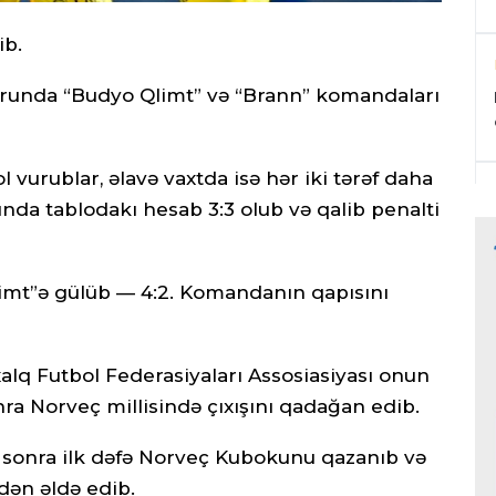
ib.
uğrunda “Budyo Qlimt” və “Brann” komandaları
 vurublar, əlavə vaxtda isə hər iki tərəf daha
unda tablodakı hesab 3:3 olub və qalib penalti
limt”ə gülüb — 4:2. Komandanın qapısını
alq Futbol Federasiyaları Assosiasiyası onun
ra Norveç millisində çıxışını qadağan edib.
ən sonra ilk dəfə Norveç Kubokunu qazanıb və
idən əldə edib.