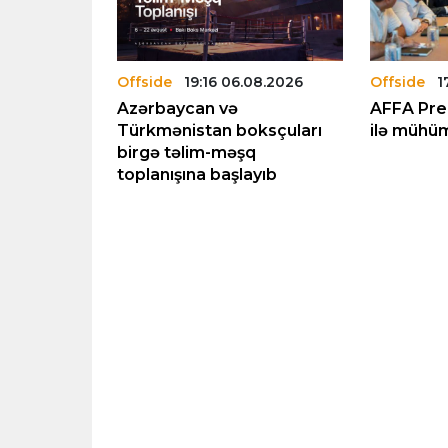
.08.2026
Offside
19:16 06.08.2026
Offside
1
lu üzrə
Azərbaycan və
AFFA Prem
ında
Türkmənistan boksçuları
ilə mühüm
ənləşdi
birgə təlim-məşq
toplanışına başlayıb