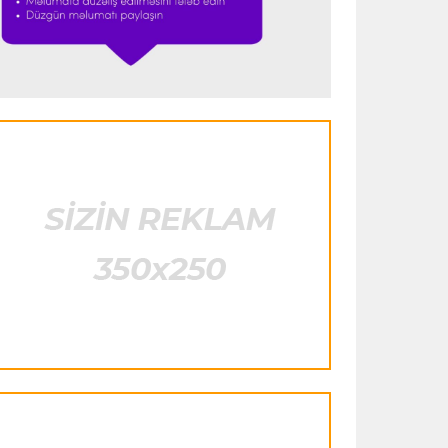
istifadə edib"
- FIFPRO-dan İnfantinoya
sərt ittiham
Formula-1
23:51 06.08.2026
"Antonelli çox etibarlı pilota çevrilib"
Formula-1
23:44 06.08.2026
"Antonelli mövsümün ən yaxşı
pilotlarından biridir"
Formula-1
23:41 06.08.2026
"Bu il mənim üçün cəngəllikdə sağ
qalmağa bənzəyir"
Transfer
23:38 06.08.2026