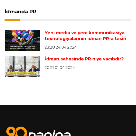
İdmanda PR
Yeni media və yeni kommunikasiya
texnologiyalarının idman PR-a təsiri
23:28 24.04.2024
İdman sahəsində PR niyə vacıbdir?
20:21 01.04.2024