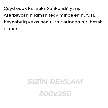
Qeyd edək ki, “Bakı–Xankəndi” yarışı
Azərbaycanın idman təqvimində ən nüfuzlu
beynəlxalq velosiped turnirlərindən biri hesab
olunur.