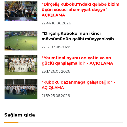
Transfer
23:05 07.08.2026
"Dirçəliş Kuboku"ndakı qələbə bizim
"Real" argentinalı futbolçusunu "Fiorentina"ya
üçün xüsusi əhəmiyyət daşıyır"
-
icarəyə göndərdi
AÇIQLAMA
22:44 10.06.2026
“Dirçəliş Kuboku”nun ikinci
Transfer
22:57 07.08.2026
mövsümünün qalibi müəyyənləşib
"Qranada" Zinəddin Zidanın oğlu ilə yollarını
ayırdı
22:12 07.06.2026
"Yarımfinal oyunu ən çətin və ən
güclü qarşılaşma idi"
- AÇIQLAMA
Transfer
22:54 07.08.2026
23:17 26.05.2026
"Mançester Siti" argentinalı qapıçını transfer
edir
"Kuboku qazanmağa çalışacağıq"
-
AÇIQLAMA
21:59 25.05.2026
Offside
19:46 07.08.2026
Çimərlik voleybolu üzrə ölkə çempionatında
bürünc medalın sahibi müəyyənləşdi
Sağlam qida