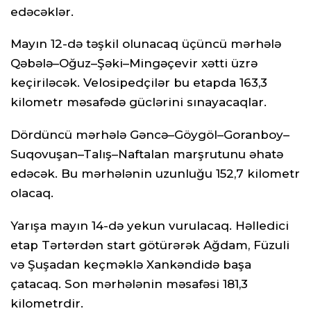
edəcəklər.
Mayın 12-də təşkil olunacaq üçüncü mərhələ
Qəbələ–Oğuz–Şəki–Mingəçevir xətti üzrə
keçiriləcək. Velosipedçilər bu etapda 163,3
kilometr məsafədə güclərini sınayacaqlar.
Dördüncü mərhələ Gəncə–Göygöl–Goranboy–
Suqovuşan–Talış–Naftalan marşrutunu əhatə
edəcək. Bu mərhələnin uzunluğu 152,7 kilometr
olacaq.
Yarışa mayın 14-də yekun vurulacaq. Həlledici
etap Tərtərdən start götürərək Ağdam, Füzuli
və Şuşadan keçməklə Xankəndidə başa
çatacaq. Son mərhələnin məsafəsi 181,3
kilometrdir.