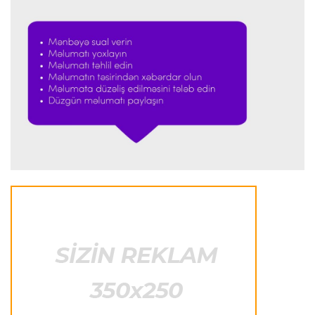
"Kristal Pelas" Takehiro Tomiyasunu heyətinə
qatdı
Formula-1
23:29 07.08.2026
"Antonellinin potensialına heç vaxt şübhə
etməmişəm"
Transfer
23:25 07.08.2026
"Liverpul" Barkola üçün 115 milyon avroluq təklif
hazırlayır
Formula-1
23:22 07.08.2026
"Onun istedadı uşaq yaşlarından bəlli idi"
Transfer
23:20 07.08.2026