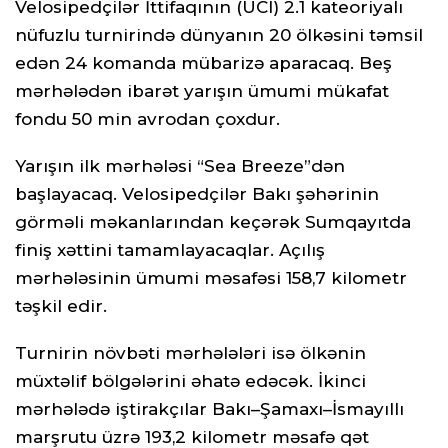
Velosipedçilər İttifaqının (UCI) 2.1 kateoriyalı
nüfuzlu turnirində dünyanın 20 ölkəsini təmsil
edən 24 komanda mübarizə aparacaq. Beş
mərhələdən ibarət yarışın ümumi mükafat
fondu 50 min avrodan çoxdur.
Yarışın ilk mərhələsi “Sea Breeze”dən
başlayacaq. Velosipedçilər Bakı şəhərinin
görməli məkanlarından keçərək Sumqayıtda
finiş xəttini tamamlayacaqlar. Açılış
mərhələsinin ümumi məsafəsi 158,7 kilometr
təşkil edir.
Turnirin növbəti mərhələləri isə ölkənin
müxtəlif bölgələrini əhatə edəcək. İkinci
mərhələdə iştirakçılar Bakı–Şamaxı–İsmayıllı
marşrutu üzrə 193,2 kilometr məsafə qət