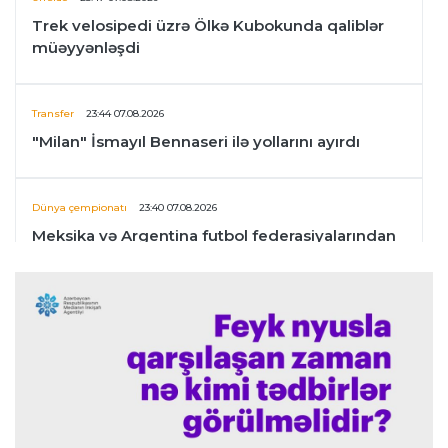
Trek velosipedi üzrə Ölkə Kubokunda qaliblər
müəyyənləşdi
Transfer
23:44 07.08.2026
"Milan" İsmayıl Bennaseri ilə yollarını ayırdı
Dünya çempionatı
23:40 07.08.2026
Meksika və Argentina futbol federasiyalarından
İnfantinoya dəstək
Formula-1
23:36 07.08.2026
"Formula 1" pilotlarının 2026-cı il reytinqi
açıqlanıb
Transfer
23:32 07.08.2026