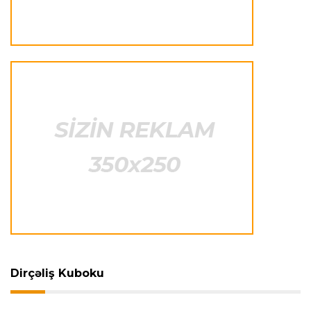
"Nyukasl" "Mançester Yunayted"ə rədd cavabı
verdi
İtaliya S.A.
23:15 07.08.2026
"İnter"ə qarşı oyun komandamızın xarakterini
göstərəcək"
Transfer
23:12 07.08.2026
Lukaku ilə "Monako" arasında danışıqlar
aparılmır
Transfer
23:09 07.08.2026
"Milan" Leandro Paredesi transfer etməyə
hazırlaşır
Dirçəliş Kuboku