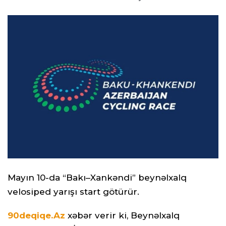
Mayın 10-da “Bakı–Xankəndi” beynəlxalq
velosiped yarışı start götürür.
90deqiqe.Az
xəbər verir ki, Beynəlxalq