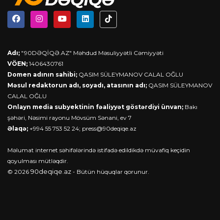
Adı;
"90DƏQİQƏ.AZ" Məhdud Məsuliyyətli Cəmiyyəti
VÖEN;
1406430761
Domen adının sahibi;
QASIM SÜLEYMANOV CALAL OĞLU
Məsul redaktorun adı, soyadı, atasının adı;
QASIM SÜLEYMANOV
CALAL OĞLU
Onlayn media subyektinin fəaliyyət göstərdiyi ünvan;
Bakı
şəhəri, Nəsimi rayonu Mövsüm Sənani, ev 7
Əlaqə;
+994 55 753 52 24;
press@90deqiqe.az
Məlumat internet səhifələrində istifadə edildikdə müvafiq keçidin
qoyulması mütləqdir.
90deqiqe.az
© 2026
- Bütün hüquqlar qorunur.