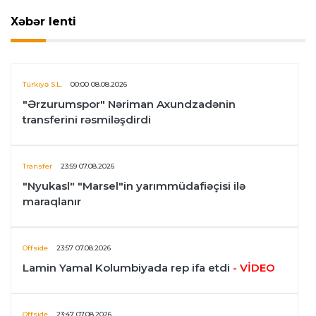
Xəbər lenti
Türkiyə S.L.
00:00 08.08.2026
"Ərzurumspor" Nəriman Axundzadənin
transferini rəsmiləşdirdi
Transfer
23:59 07.08.2026
"Nyukasl" "Marsel"in yarımmüdafiəçisi ilə
maraqlanır
Offside
23:57 07.08.2026
Lamin Yamal Kolumbiyada rep ifa etdi
- VİDEO
Offside
23:47 07.08.2026