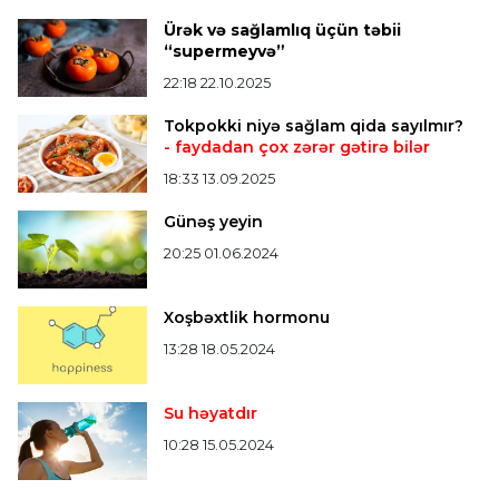
Misli Premyer liqa
16:52 07.08.2026
Ürək və sağlamlıq üçün təbii
"Zirə" Namik Ələskərovla yollarını ayırdı
“supermeyvə”
22:18 22.10.2025
Bütün xəbərlər >>>
Tokpokki niyə sağlam qida sayılmır?
- faydadan çox zərər gətirə bilər
18:33 13.09.2025
Günəş yeyin
20:25 01.06.2024
Xoşbəxtlik hormonu
13:28 18.05.2024
Su həyatdır
10:28 15.05.2024