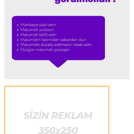
Transfer
23:32 07.08.2026
"Kristal Pelas" Takehiro Tomiyasunu heyətinə
qatdı
Formula-1
23:29 07.08.2026
"Antonellinin potensialına heç vaxt şübhə
etməmişəm"
Transfer
23:25 07.08.2026
"Liverpul" Barkola üçün 115 milyon avroluq təklif
hazırlayır
Formula-1
23:22 07.08.2026
"Onun istedadı uşaq yaşlarından bəlli idi"