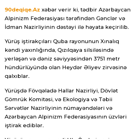
90deqiqe.Az
xəbər verir ki, tədbir Azərbaycan
Alpinizm Federasiyası tərəfindən Gənclər və
İdman Nazirliyinin dəstəyi ilə həyata keçirilib.
Yürüş iştirakçıları Quba rayonunun Xınalıq
kəndi yaxınlığında, Qızılqaya silsiləsində
yerləşən və dəniz səviyyəsindən 3751 metr
hündürlüyündə olan Heydər Əliyev zirvəsinə
qalxıblar.
Yürüşdə Fövqəladə Hallar Nazirliyi, Dövlət
Gömrük Komitəsi, və Ekologiya və Təbii
Sərvətlər Nazirliyinin nümayəndələri və
Azərbaycan Alpinizm Federasiyasının üzvləri
iştirak ediblər.