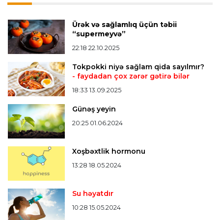
Misli Premyer liqa
16:52 07.08.2026
Ürək və sağlamlıq üçün təbii
"Zirə" Namik Ələskərovla yollarını ayırdı
“supermeyvə”
22:18 22.10.2025
Bütün xəbərlər >>>
Tokpokki niyə sağlam qida sayılmır?
- faydadan çox zərər gətirə bilər
18:33 13.09.2025
Günəş yeyin
20:25 01.06.2024
Xoşbəxtlik hormonu
13:28 18.05.2024
Su həyatdır
10:28 15.05.2024