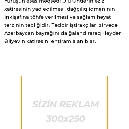
Yürüşün əsas məqsədi Ulu Öndərin əziz
xatirəsinin yad edilməsi, dağçılıq idmanının
inkişafına töhfə verilməsi və sağlam həyat
tərzinin təbliğidir. Tədbir iştirakçıları zirvədə
Azərbaycan bayrağını dalğalandıraraq Heydər
Əliyevin xatirəsini ehtiramla anıblar.