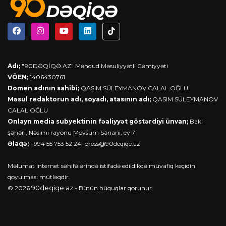
Adı;
"90DƏQİQƏ.AZ" Məhdud Məsuliyyətli Cəmiyyəti
VÖEN;
1406430761
Domen adının sahibi;
QASIM SÜLEYMANOV CALAL OĞLU
Məsul redaktorun adı, soyadı, atasının adı;
QASIM SÜLEYMANOV
CALAL OĞLU
Onlayn media subyektinin fəaliyyət göstərdiyi ünvan;
Bakı
şəhəri, Nəsimi rayonu Mövsüm Sənani, ev 7
Əlaqə;
+994 55 753 52 24;
press@90deqiqe.az
Məlumat internet səhifələrində istifadə edildikdə müvafiq keçidin
qoyulması mütləqdir.
90deqiqe.az
© 2026
- Bütün hüquqlar qorunur.