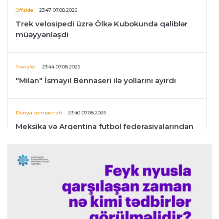
Offside
23:47 07.08.2026
Trek velosipedi üzrə Ölkə Kubokunda qaliblər
müəyyənləşdi
Transfer
23:44 07.08.2026
"Milan" İsmayıl Bennaseri ilə yollarını ayırdı
Dünya çempionatı
23:40 07.08.2026
Meksika və Argentina futbol federasiyalarından
İnfantinoya dəstək
Formula-1
23:36 07.08.2026
"Formula 1" pilotlarının 2026-cı il reytinqi
açıqlanıb