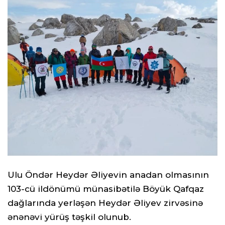
Ulu Öndər Heydər Əliyevin anadan olmasının
103-cü ildönümü münasibətilə Böyük Qafqaz
dağlarında yerləşən Heydər Əliyev zirvəsinə
ənənəvi yürüş təşkil olunub.