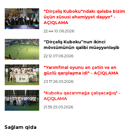
Transfer
23:05 07.08.2026
"Dirçəliş Kuboku"ndakı qələbə bizim
"Real" argentinalı futbolçusunu "Fiorentina"ya
üçün xüsusi əhəmiyyət daşıyır"
-
icarəyə göndərdi
AÇIQLAMA
22:44 10.06.2026
“Dirçəliş Kuboku”nun ikinci
Transfer
22:57 07.08.2026
mövsümünün qalibi müəyyənləşib
"Qranada" Zinəddin Zidanın oğlu ilə yollarını
ayırdı
22:12 07.06.2026
"Yarımfinal oyunu ən çətin və ən
güclü qarşılaşma idi"
- AÇIQLAMA
Transfer
22:54 07.08.2026
23:17 26.05.2026
"Mançester Siti" argentinalı qapıçını transfer
edir
"Kuboku qazanmağa çalışacağıq"
-
AÇIQLAMA
21:59 25.05.2026
Offside
19:46 07.08.2026
Çimərlik voleybolu üzrə ölkə çempionatında
bürünc medalın sahibi müəyyənləşdi
Sağlam qida