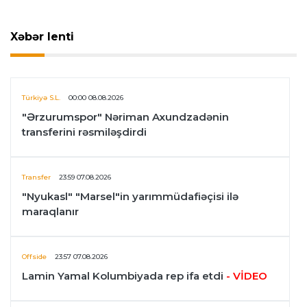
Xəbər lenti
Türkiyə S.L.
00:00 08.08.2026
"Ərzurumspor" Nəriman Axundzadənin
transferini rəsmiləşdirdi
Transfer
23:59 07.08.2026
"Nyukasl" "Marsel"in yarımmüdafiəçisi ilə
maraqlanır
Offside
23:57 07.08.2026
Lamin Yamal Kolumbiyada rep ifa etdi
- VİDEO