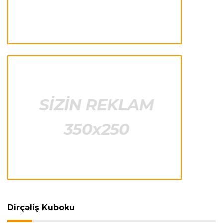
Transfer
23:20 07.08.2026
"Nyukasl" "Mançester Yunayted"ə rədd cavabı
verdi
İtaliya S.A.
23:15 07.08.2026
"İnter"ə qarşı oyun komandamızın xarakterini
göstərəcək"
Transfer
23:12 07.08.2026
Lukaku ilə "Monako" arasında danışıqlar
aparılmır
Transfer
23:09 07.08.2026
"Milan" Leandro Paredesi transfer etməyə
hazırlaşır
Dirçəliş Kuboku