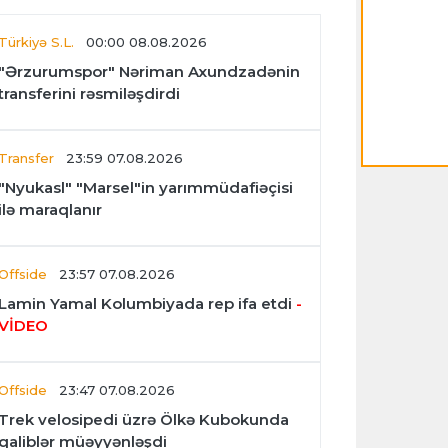
Türkiyə S.L.
00:00 08.08.2026
"Ərzurumspor" Nəriman Axundzadənin
transferini rəsmiləşdirdi
Transfer
23:59 07.08.2026
"Nyukasl" "Marsel"in yarımmüdafiəçisi
ilə maraqlanır
Offside
23:57 07.08.2026
Lamin Yamal Kolumbiyada rep ifa etdi
-
VİDEO
Offside
23:47 07.08.2026
Trek velosipedi üzrə Ölkə Kubokunda
qaliblər müəyyənləşdi