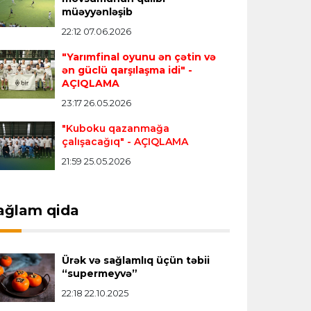
müəyyənləşib
"Real" argentinalı futbolçusunu
"Fiorentina"ya icarəyə göndərdi
22:12 07.06.2026
"Yarımfinal oyunu ən çətin və
ən güclü qarşılaşma idi"
-
Transfer
22:57 07.08.2026
AÇIQLAMA
"Qranada" Zinəddin Zidanın oğlu ilə
23:17 26.05.2026
yollarını ayırdı
"Kuboku qazanmağa
çalışacağıq"
- AÇIQLAMA
Transfer
22:54 07.08.2026
21:59 25.05.2026
"Mançester Siti" argentinalı qapıçını
transfer edir
ağlam qida
Offside
19:46 07.08.2026
Çimərlik voleybolu üzrə ölkə
Ürək və sağlamlıq üçün təbii
çempionatında bürünc medalın sahibi
“supermeyvə”
müəyyənləşdi
22:18 22.10.2025