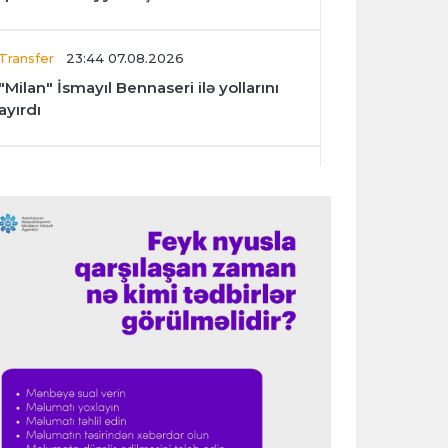
Transfer
23:44 07.08.2026
"Milan" İsmayıl Bennaseri ilə yollarını
ayırdı
Dünya çempionatı
23:40 07.08.2026
Meksika və Argentina futbol
federasiyalarından İnfantinoya dəstək
Formula-1
23:36 07.08.2026
"Formula 1" pilotlarının 2026-cı il
reytinqi açıqlanıb
Transfer
23:32 07.08.2026
"Kristal Pelas" Takehiro Tomiyasunu