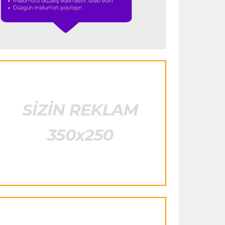
heyətinə qatdı
Formula-1
23:29 07.08.2026
"Antonellinin potensialına heç vaxt
şübhə etməmişəm"
Transfer
23:25 07.08.2026
"Liverpul" Barkola üçün 115 milyon
avroluq təklif hazırlayır
Formula-1
23:22 07.08.2026
"Onun istedadı uşaq yaşlarından bəlli
idi"
Transfer
23:20 07.08.2026