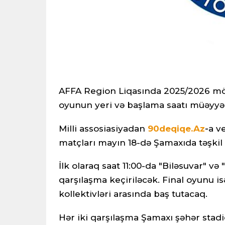
AFFA Region Liqasında 2025/2026 m
oyunun yeri və başlama saatı müəyyə
Milli assosiasiyadan
90deqiqe.Az
-
a v
matçları mayın 18-də Şamaxıda təşkil
İlk olaraq saat 11:00-da "Biləsuvar" v
qarşılaşma keçiriləcək. Final oyunu i
kollektivləri arasında baş tutacaq.
Hər iki qarşılaşma Şamaxı şəhər stad