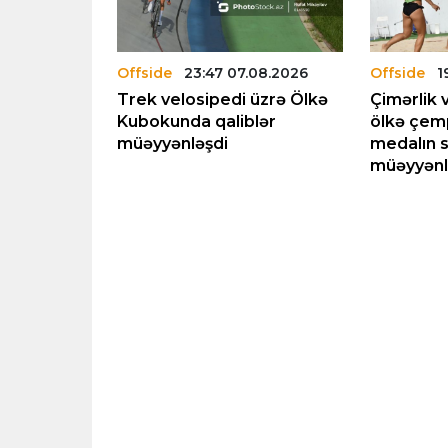
.08.2026
Offside
23:47 07.08.2026
Offside
1
lumbiyada
Trek velosipedi üzrə Ölkə
Çimərlik 
DEO
Kubokunda qaliblər
ölkə çem
müəyyənləşdi
medalın s
müəyyənl