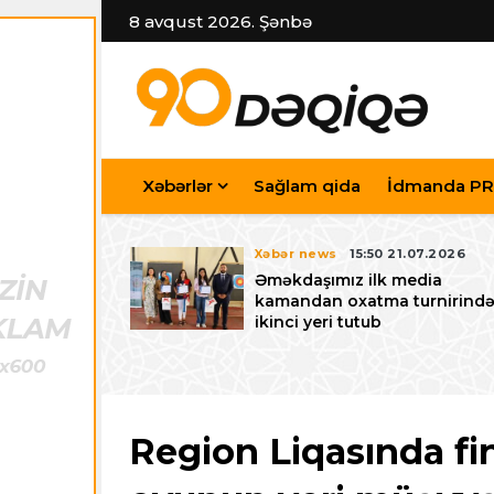
8 avqust 2026. Şənbə
Xəbərlər
Sağlam qida
İdmanda PR
7.07.2026
Xəbər news
15:50 21.07.2026
iyev
Əməkdaşımız ilk media
riləcək U-15
kamandan oxatma turnirind
 festivalı ilə
ikinci yeri tutub
zalayıb
Region Liqasında fin