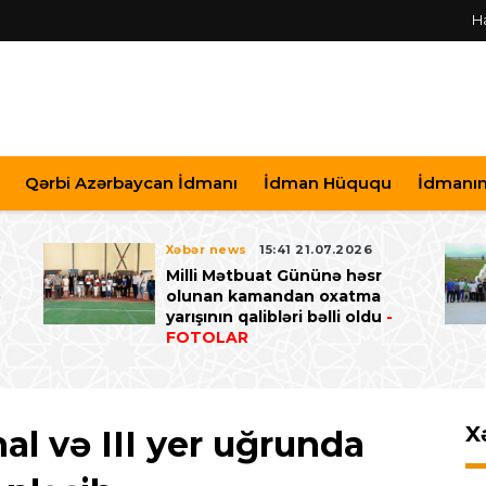
H
Qərbi Azərbaycan İdmanı
İdman Hüququ
İdmanın 
Xəbər news
15:41 21.07.2026
Milli Mətbuat Gününə həsr
ə
olunan kamandan oxatma
yarışının qalibləri bəlli oldu
-
FOTOLAR
X
al və III yer uğrunda