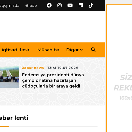
aqqımızda
Əlaqə
iqtisadi təsiri
Müsahibə
Digər
Xəbər news
13:41 19.07.2026
Federasiya prezidenti dünya
çempionatına hazırlaşan
cüdoçularla bir araya gəldi
əbər lenti