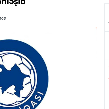
nləşib
 103