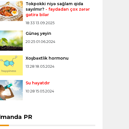
Tokpokki niyə sağlam qida
Misli Premyer liqa
16:52 07.08.2026
sayılmır?
- faydadan çox zərər
gətirə bilər
"Zirə" Namik Ələskərovla yollarını ayırdı
18:33 13.09.2025
Günəş yeyin
Bütün xəbərlər >>>
20:25 01.06.2024
Xoşbəxtlik hormonu
13:28 18.05.2024
Su həyatdır
10:28 15.05.2024
dmanda PR