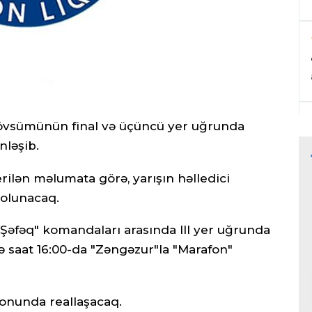
övsümünün final və üçüncü yer uğrunda
nləşib.
erilən məlumata görə, yarışın həlledici
 olunacaq.
ə "Şəfəq" komandaları arasında III yer uğrunda
sə saat 16:00-da "Zəngəzur"la "Marafon"
ionunda reallaşacaq.