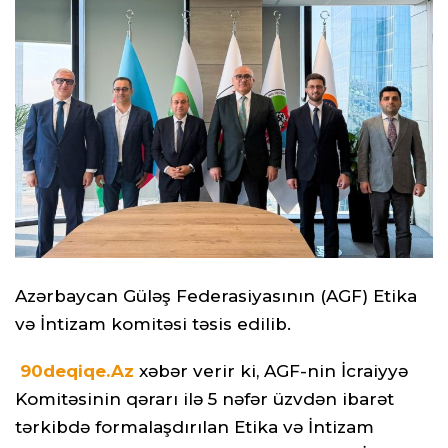
Azərbaycan Güləş Federasiyasının (AGF) Etika
və İntizam komitəsi təsis edilib.
90deqiqe.Az
xəbər verir ki, AGF-nin İcraiyyə
Komitəsinin qərarı ilə 5 nəfər üzvdən ibarət
tərkibdə formalaşdırılan Etika və İntizam