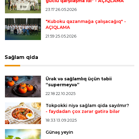
“Mançester Yunayted” və “Çelsi” Premyer
güclü qarşılaşma idi"
- AÇIQLAMA
Liqanın bombardirini istəyir
23:17 26.05.2026
"Kuboku qazanmağa çalışacağıq"
-
AÇIQLAMA
Transfer
21:49 09.08.2026
“Kristal Pelas” İsrail millisinin futbolçusunu
21:59 25.05.2026
transfer edir
Sağlam qida
Bütün xəbərlər >>>
Ürək və sağlamlıq üçün təbii
“supermeyvə”
22:18 22.10.2025
Tokpokki niyə sağlam qida sayılmır?
- faydadan çox zərər gətirə bilər
18:33 13.09.2025
Günəş yeyin