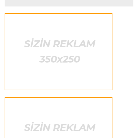
Transfer
22:29 09.08.2026
“Nyukasl” “Bavariya”nın futbolçusunu transfer
etmək istəyir
İtaliya S.A.
22:26 09.08.2026
“Çempionat başlayandan sonra transfer
pəncərəsinin bağlanması absurddur”
Transfer
22:20 09.08.2026
“Komo” “Çelsi”nin müdafiəçisini transfer etdi
İngiltərə P.L.
22:16 09.08.2026
“Daha soyuqqanlı olmalıyıq”