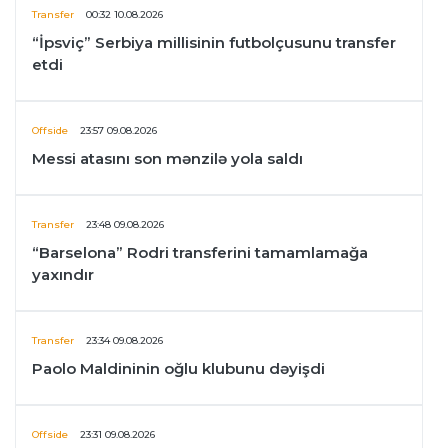
Transfer
00:32 10.08.2026
“İpsviç” Serbiya millisinin futbolçusunu transfer
etdi
Offside
23:57 09.08.2026
Messi atasını son mənzilə yola saldı
Transfer
23:48 09.08.2026
“Barselona” Rodri transferini tamamlamağa
yaxındır
Transfer
23:34 09.08.2026
Paolo Maldininin oğlu klubunu dəyişdi
Offside
23:31 09.08.2026