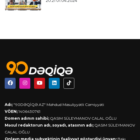
20:21 01.04.2024
Adı;
"90DƏQİQƏ.AZ" Məhdud Məsuliyyətli Cəmiyyəti
VÖEN;
1406430761
Domen adının sahibi;
QASIM SÜLEYMANOV CALAL OĞLU
Məsul redaktorun adı, soyadı, atasının adı;
QASIM SÜLEYMANOV
CALAL OĞLU
Onlayn media subyektinin fəaliyyət göstərdiyi ünvan;
Bakı