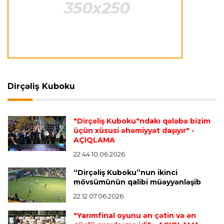
Transfer
22:10 09.08.2026
“Real”ın futbolçusu İngiltərəyə getməkdən
imtina etdi
Offside
22:06 09.08.2026
“Bu çətin vaxtda onun yanında olmaq istəyirik”
Dirçəliş Kuboku
Transfer
22:02 09.08.2026
Fransa millisinin müdafiəçisi PSJ-yə keçdi
"Dirçəliş Kuboku"ndakı qələbə bizim
üçün xüsusi əhəmiyyət daşıyır"
-
AÇIQLAMA
İspaniya L.L.
21:58 09.08.2026
22:44 10.06.2026
Mourinyodan Vinisiusla bağlı açıqlama
- “Hələ
“Dirçəliş Kuboku”nun ikinci
optimal formasında deyil”
mövsümünün qalibi müəyyənləşib
22:12 07.06.2026
Transfer
21:55 09.08.2026
"Yarımfinal oyunu ən çətin və ən