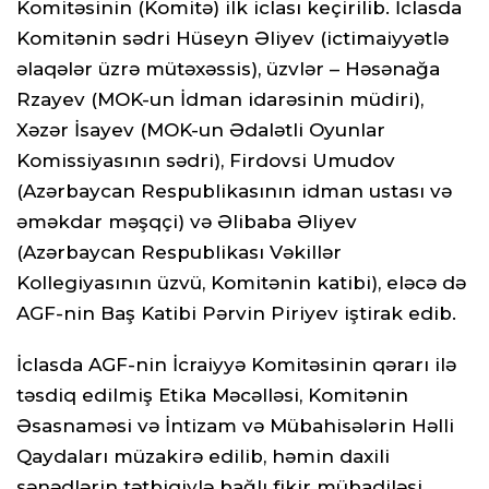
Komitəsinin (Komitə) ilk iclası keçirilib. İclasda
Komitənin sədri Hüseyn Əliyev (ictimaiyyətlə
əlaqələr üzrə mütəxəssis), üzvlər – Həsənağa
Rzayev (MOK-un İdman idarəsinin müdiri),
Xəzər İsayev (MOK-un Ədalətli Oyunlar
Komissiyasının sədri), Firdovsi Umudov
(Azərbaycan Respublikasının idman ustası və
əməkdar məşqçi) və Əlibaba Əliyev
(Azərbaycan Respublikası Vəkillər
Kollegiyasının üzvü, Komitənin katibi), eləcə də
AGF-nin Baş Katibi Pərvin Piriyev iştirak edib.
İclasda AGF-nin İcraiyyə Komitəsinin qərarı ilə
təsdiq edilmiş Etika Məcəlləsi, Komitənin
Əsasnaməsi və İntizam və Mübahisələrin Həlli
Qaydaları müzakirə edilib, həmin daxili
sənədlərin tətbiqiylə bağlı fikir mübadiləsi