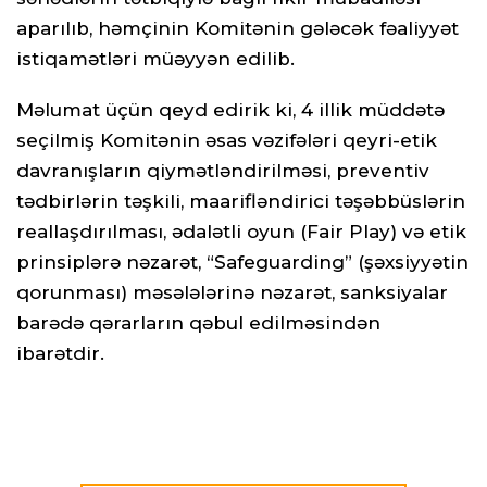
aparılıb, həmçinin Komitənin gələcək fəaliyyət
istiqamətləri müəyyən edilib.
Məlumat üçün qeyd edirik ki, 4 illik müddətə
seçilmiş Komitənin əsas vəzifələri qeyri-etik
davranışların qiymətləndirilməsi, preventiv
tədbirlərin təşkili, maarifləndirici təşəbbüslərin
reallaşdırılması, ədalətli oyun (Fair Play) və etik
prinsiplərə nəzarət, “Safeguarding” (şəxsiyyətin
qorunması) məsələlərinə nəzarət, sanksiyalar
barədə qərarların qəbul edilməsindən
ibarətdir.