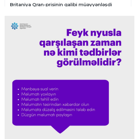
Britaniya Qran-prisinin qalibi müəyyənləşdi
İngiltərə P.L.
23:24 09.08.2026
Arteta “Arsenal”ın məğlubiyyətindən danışdı
Offside
23:20 09.08.2026
“Portu” doğma meydanda qalib gəldi
Formula-1
22:41 09.08.2026
Verstappen Niderland Qran-prisinin "Formula-
1"ə qayıdışından danışdı
Formula-1
22:35 09.08.2026
Rassel “Mercedes”in uğurunun sirrini açıqladı