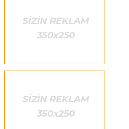
Fransa L.1
22:50 08.08.2026
PSJ “Mançester Yunayted”lə heç-heçə etdi
Offside
22:40 08.08.2026
Çimərlik voleybolu üzrə ölkə çempionatının
qalibləri müəyyənləşdi
Offside
22:23 08.08.2026
Azərbaycan cüdoçusu Avropa Kubokunda
bürünc medal qazanıb
Transfer
21:36 08.08.2026
“Barselona”nın sabiq futbolçusu karyerasını
MLS-də davam etdirəcək