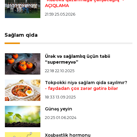
AÇIQLAMA
Offside
20:27 08.08.2026
21:59 25.05.2026
Mingəçevirdə “Kürü keçək?! 5” yarışı keçirildi
-
Qaliblər müəyyənləşdi
Sağlam qida
Formula-1
20:24 08.08.2026
Verstappen öz komandasının "Formula 1"də
Ürək və sağlamlıq üçün təbii
iştirak etməyəcəyini açıqladı
“supermeyvə”
22:18 22.10.2025
Bütün xəbərlər >>>
Tokpokki niyə sağlam qida sayılmır?
- faydadan çox zərər gətirə bilər
18:33 13.09.2025
Günəş yeyin
20:25 01.06.2024
Xoşbəxtlik hormonu