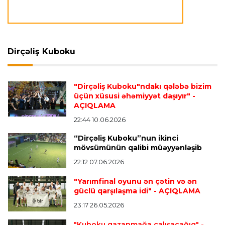
Transfer
21:08 08.08.2026
Xulian Alvares “Atletiko” rəhbərliyini
“Barselona”ya keçidinə razı salmaq istəyir
Dirçəliş Kuboku
Transfer
21:05 08.08.2026
"Dirçəliş Kuboku"ndakı qələbə bizim
“Atletiko”nun futbolçusu “River Pleyt”ə keçir
üçün xüsusi əhəmiyyət daşıyır"
-
AÇIQLAMA
22:44 10.06.2026
Transfer
20:58 08.08.2026
“Dirçəliş Kuboku”nun ikinci
“Vest Hem” “Tottenhem”in futbolçusunu
mövsümünün qalibi müəyyənləşib
transfer edir
22:12 07.06.2026
"Yarımfinal oyunu ən çətin və ən
Offside
20:51 08.08.2026
güclü qarşılaşma idi"
- AÇIQLAMA
Kamandan oxatma üzrə ölkə çempionatında
23:17 26.05.2026
finalçılar bəlli oldu
"Kuboku qazanmağa çalışacağıq"
-