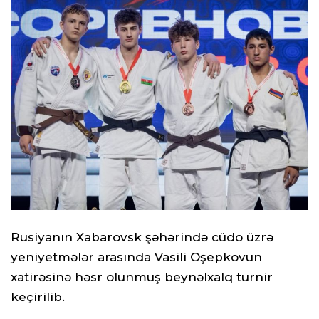
Rusiyanın Xabarovsk şəhərində cüdo üzrə
yeniyetmələr arasında Vasili Oşepkovun
xatirəsinə həsr olunmuş beynəlxalq turnir
keçirilib.