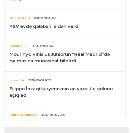
Niderland E.D.
00:09 09.08.2026
PSV evdə qələbəni əldən verdi
İspaniya L.L.
00:02 09.08.2026
Mourinyo Vinisius Juniorun “Real Madrid”də
qalmasına münasibət bildirdi
İtaliya S.A.
23:54 08.08.2026
Filippo İnzaqi karyerasının ən yaxşı üç qolunu
açıqladı
Dünya çempionatı
23:47 08.08.2026
UEFA İnfantinonun fəaliyyəti ilə bağlı
araşdırmaya başlaya bilər