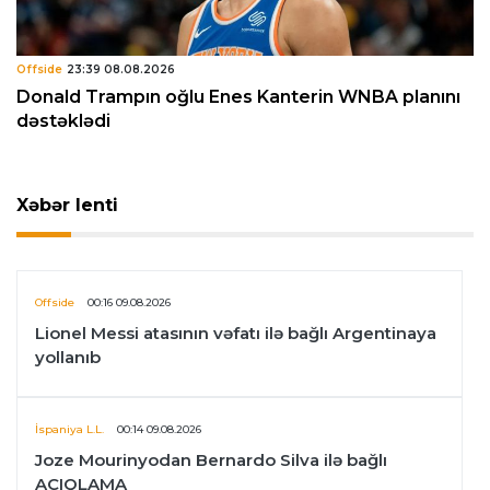
Offside
23:39 08.08.2026
Donald Trampın oğlu Enes Kanterin WNBA planını
dəstəklədi
Xəbər lenti
Offside
00:16 09.08.2026
Lionel Messi atasının vəfatı ilə bağlı Argentinaya
yollanıb
İspaniya L.L.
00:14 09.08.2026
Joze Mourinyodan Bernardo Silva ilə bağlı
AÇIQLAMA