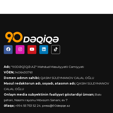
Adı;
"90DƏQİQƏ.AZ" Məhdud Məsuliyyətli Cəmiyyəti
VÖEN;
1406430761
Domen adının sahibi;
QASIM SÜLEYMANOV CALAL OĞLU
Məsul redaktorun adı, soyadı, atasının adı;
QASIM SÜLEYMANOV
CALAL OĞLU
Onlayn media subyektinin fəaliyyət göstərdiyi ünvan;
Bakı
şəhəri, Nəsimi rayonu Mövsüm Sənani, ev 7
Əlaqə;
+994 55 753 52 24;
press@90deqiqe.az