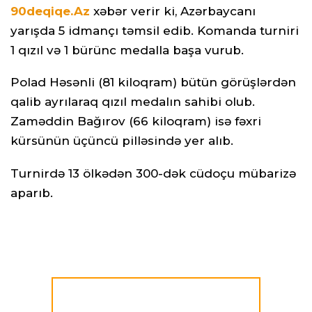
90deqiqe.Az
xəbər verir ki, Azərbaycanı
yarışda 5 idmançı təmsil edib. Komanda turniri
1 qızıl və 1 bürünc medalla başa vurub.
Polad Həsənli (81 kiloqram) bütün görüşlərdən
qalib ayrılaraq qızıl medalın sahibi olub.
Zaməddin Bağırov (66 kiloqram) isə fəxri
kürsünün üçüncü pilləsində yer alıb.
Turnirdə 13 ölkədən 300-dək cüdoçu mübarizə
aparıb.