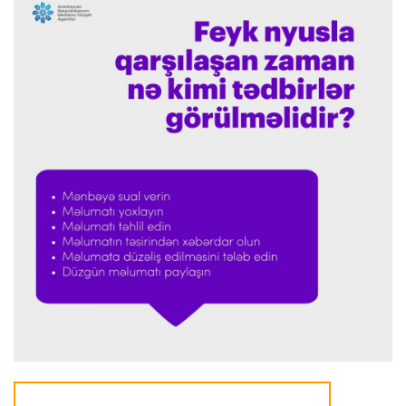
Offside
23:39 08.08.2026
Donald Trampın oğlu Enes Kanterin WNBA
planını dəstəklədi
Formula-1
23:23 08.08.2026
“Ferrari”nin məni necə təhlil etdiyini görəndə
şoka düşdüm”
Formula-1
23:18 08.08.2026
“Ferrari”nin sabiq mühəndisi Həmiltonu
Şumaxerlə müqayisə etdi
İspaniya L.L.
23:09 08.08.2026
“Real Madrid” “Ferentsvaroş”a qalib gəldi