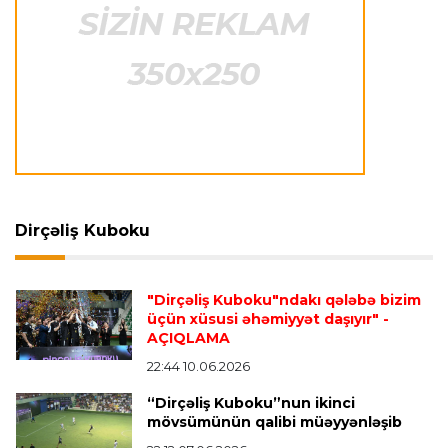
Transfer
23:12 07.08.2026
Lukaku ilə "Monako" arasında danışıqlar
aparılmır
Transfer
23:09 07.08.2026
"Milan" Leandro Paredesi transfer etməyə
hazırlaşır
Dirçəliş Kuboku
Transfer
23:05 07.08.2026
"Dirçəliş Kuboku"ndakı qələbə bizim
"Real" argentinalı futbolçusunu "Fiorentina"ya
üçün xüsusi əhəmiyyət daşıyır"
-
icarəyə göndərdi
AÇIQLAMA
22:44 10.06.2026
“Dirçəliş Kuboku”nun ikinci
Transfer
22:57 07.08.2026
mövsümünün qalibi müəyyənləşib
"Qranada" Zinəddin Zidanın oğlu ilə yollarını