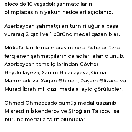
eləcə də 16 yaşadək şahmatçıların
olimpiadasının yekun nəticələri açıqlanıb.
Azərbaycan şahmatçıları turniri uğurla başa
vuraraq 2 qızıl və 1 bürünc medal qazanıblar.
Mükafatlandırma mərasimində lövhələr üzrə
fərqlənən şahmatçıların da adları elan olunub.
Azərbaycan təmsilçilərindən Gövhər
Beydullayeva, Xanım Balacayeva, Gülnar
Məmmədova, Xaqan Əhməd, Paşam Əlizadə və
Murad İbrahimli qızıl medala layiq görülüblər.
Əhməd Əhmədzadə gümüş medal qazanıb,
Misrətdin İskəndərov və Şiroğlan Talıbov isə
bürünc medalla təltif olunublar.