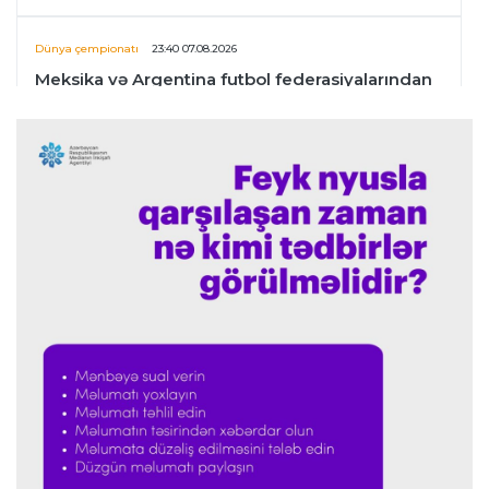
Dünya çempionatı
23:40 07.08.2026
Meksika və Argentina futbol federasiyalarından
İnfantinoya dəstək
Formula-1
23:36 07.08.2026
"Formula 1" pilotlarının 2026-cı il reytinqi
açıqlanıb
Transfer
23:32 07.08.2026
"Kristal Pelas" Takehiro Tomiyasunu heyətinə
qatdı
Formula-1
23:29 07.08.2026
"Antonellinin potensialına heç vaxt şübhə
etməmişəm"