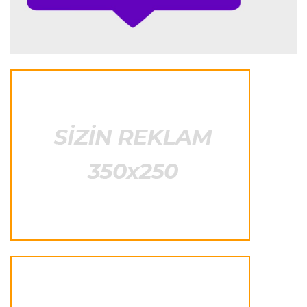
Transfer
23:25 07.08.2026
"Liverpul" Barkola üçün 115 milyon avroluq təklif
hazırlayır
Formula-1
23:22 07.08.2026
"Onun istedadı uşaq yaşlarından bəlli idi"
Transfer
23:20 07.08.2026
"Nyukasl" "Mançester Yunayted"ə rədd cavabı
verdi
İtaliya S.A.
23:15 07.08.2026
"İnter"ə qarşı oyun komandamızın xarakterini
göstərəcək"