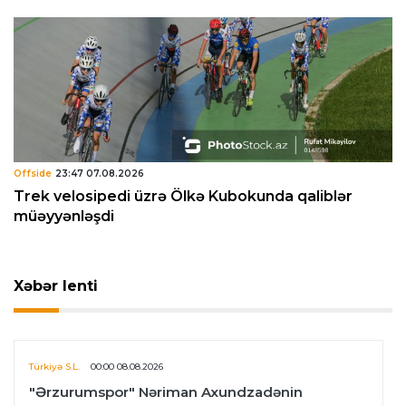
Offside
23:47 07.08.2026
Trek velosipedi üzrə Ölkə Kubokunda qaliblər
müəyyənləşdi
Xəbər lenti
Türkiyə S.L.
00:00 08.08.2026
"Ərzurumspor" Nəriman Axundzadənin