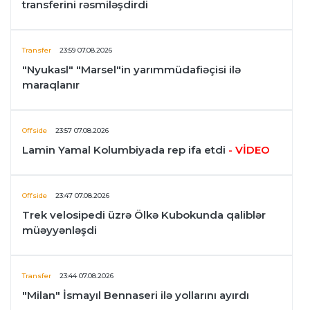
transferini rəsmiləşdirdi
Transfer
23:59 07.08.2026
"Nyukasl" "Marsel"in yarımmüdafiəçisi ilə
maraqlanır
Offside
23:57 07.08.2026
Lamin Yamal Kolumbiyada rep ifa etdi
- VİDEO
Offside
23:47 07.08.2026
Trek velosipedi üzrə Ölkə Kubokunda qaliblər
müəyyənləşdi
Transfer
23:44 07.08.2026
"Milan" İsmayıl Bennaseri ilə yollarını ayırdı