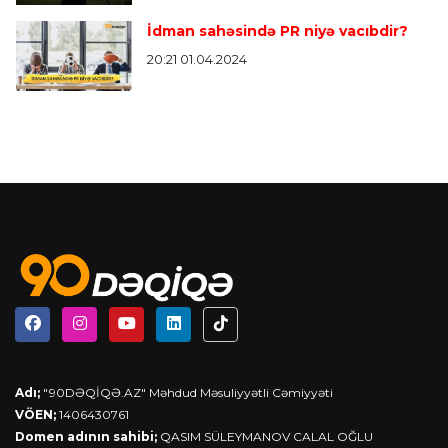
İdman sahəsində PR niyə vacıbdir?
20:21 01.04.2024
Adı;
"90DƏQİQƏ.AZ" Məhdud Məsuliyyətli Cəmiyyəti
VÖEN;
1406430761
Domen adının sahibi;
QASIM SÜLEYMANOV CALAL OĞLU