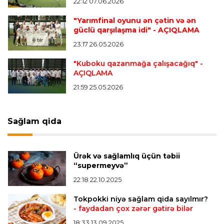
ayırdı
22:12 07.06.2026
"Yarımfinal oyunu ən çətin və ən
güclü qarşılaşma idi"
- AÇIQLAMA
Transfer
22:54 07.08.2026
23:17 26.05.2026
"Mançester Siti" argentinalı qapıçını transfer
edir
"Kuboku qazanmağa çalışacağıq"
-
AÇIQLAMA
21:59 25.05.2026
Offside
19:46 07.08.2026
Çimərlik voleybolu üzrə ölkə çempionatında
bürünc medalın sahibi müəyyənləşdi
Sağlam qida
Misli Premyer liqa
16:52 07.08.2026
Ürək və sağlamlıq üçün təbii
"Zirə" Namik Ələskərovla yollarını ayırdı
“supermeyvə”
22:18 22.10.2025
Bütün xəbərlər >>>
Tokpokki niyə sağlam qida sayılmır?
- faydadan çox zərər gətirə bilər
18:33 13.09.2025