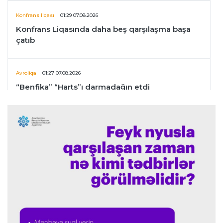
Konfrans liqası
01:29 07.08.2026
Konfrans Liqasında daha beş qarşılaşma başa
çatıb
Avroliqa
01:27 07.08.2026
“Benfika” “Harts”ı darmadağın etdi
İspaniya L.L.
01:23 07.08.2026
"Barselona" Mərakeş klubuna qarşı keçirilməsi
planlaşdırılan yoldaşlıq oyununu ləğv etdi
Dünya çempionatı
23:59 06.08.2026
"Prezident səlahiyyətlərindən sui-istifadə edib"
-
FIFPRO-dan İnfantinoya sərt ittiham