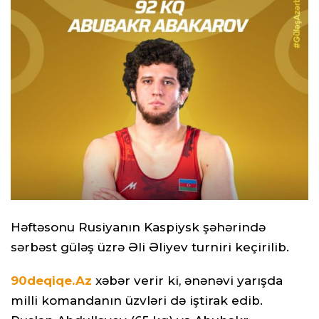
Həftəsonu Rusiyanın Kaspiysk şəhərində
sərbəst güləş üzrə Əli Əliyev turniri keçirilib.
90deqiqe.Az
xəbər verir ki, ənənəvi yarışda
milli komandanın üzvləri də iştirak edib.