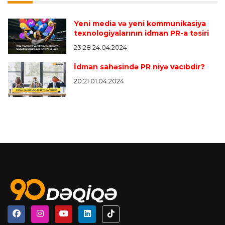
Yeni media və yeni kommunikasiya
texnologiyalarının idman PR-a təsiri
23:28 24.04.2024
İdman sahəsində PR niyə vacıbdir?
20:21 01.04.2024