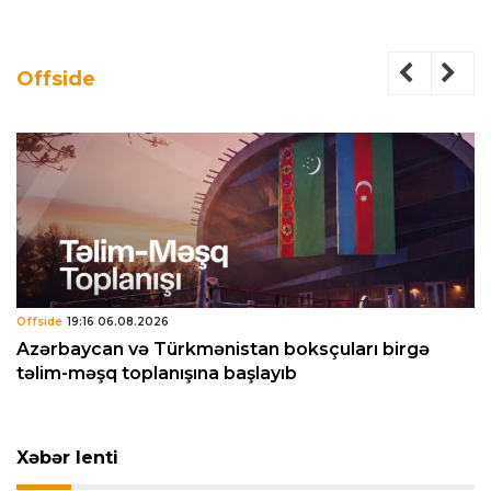
Offside
Offside
19:16 06.08.2026
Azərbaycan və Türkmənistan boksçuları birgə
təlim-məşq toplanışına başlayıb
Xəbər lenti