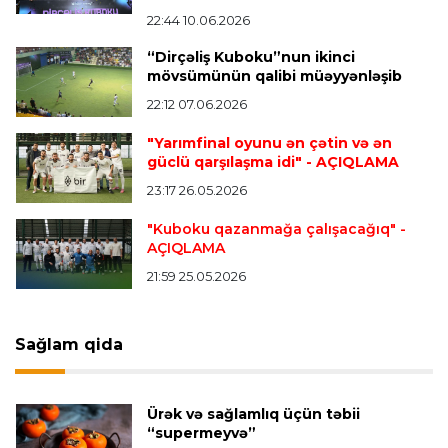
Alexandre Pato İngiltərə klubunun prezidenti
22:44 10.06.2026
olacaq
“Dirçəliş Kuboku”nun ikinci
mövsümünün qalibi müəyyənləşib
22:12 07.06.2026
Transfer
23:08 06.08.2026
"Qalatasaray" Leaunun alternativini "Arsenal"da
"Yarımfinal oyunu ən çətin və ən
tapdı
güclü qarşılaşma idi"
- AÇIQLAMA
23:17 26.05.2026
Offside
23:04 06.08.2026
"Kuboku qazanmağa çalışacağıq"
-
AÇIQLAMA
Çimərlik voleybolu üzrə ölkə çempionatında
finalçılar müəyyənləşdi
21:59 25.05.2026
Konfrans liqası
23:03 06.08.2026
Sağlam qida
"Qarabağ" "Dinamo"ya minimal hesabla uduzdu
Ürək və sağlamlıq üçün təbii
Bütün xəbərlər >>>
“supermeyvə”