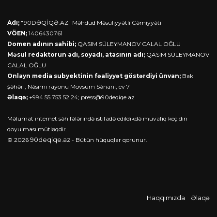
Adı;
"90DƏQİQƏ.AZ" Məhdud Məsuliyyətli Cəmiyyəti
VÖEN;
1406430761
Domen adının sahibi;
QASIM SÜLEYMANOV CALAL OĞLU
Məsul redaktorun adı, soyadı, atasının adı;
QASIM SÜLEYMANOV
CALAL OĞLU
Onlayn media subyektinin fəaliyyət göstərdiyi ünvan;
Bakı
şəhəri, Nəsimi rayonu Mövsüm Sənani, ev 7
Əlaqə;
+994 55 753 52 24;
press@90deqiqe.az
Məlumat internet səhifələrində istifadə edildikdə müvafiq keçidin
qoyulması mütləqdir.
90deqiqe.az
© 2026
- Bütün hüquqlar qorunur.
Haqqımızda
Əlaqə