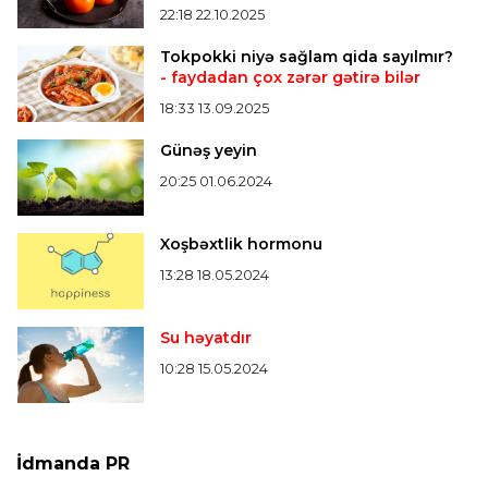
22:18 22.10.2025
Tokpokki niyə sağlam qida sayılmır?
- faydadan çox zərər gətirə bilər
18:33 13.09.2025
Günəş yeyin
20:25 01.06.2024
Xoşbəxtlik hormonu
13:28 18.05.2024
Su həyatdır
10:28 15.05.2024
İdmanda PR