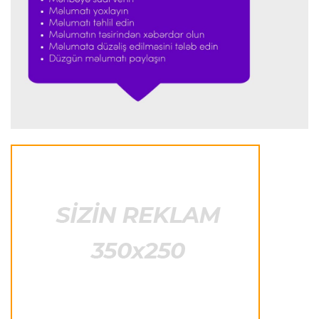
Formula-1
23:51 06.08.2026
"Antonelli çox etibarlı pilota çevrilib"
Formula-1
23:44 06.08.2026
"Antonelli mövsümün ən yaxşı pilotlarından
biridir"
Formula-1
23:41 06.08.2026
"Bu il mənim üçün cəngəllikdə sağ qalmağa
bənzəyir"
Transfer
23:38 06.08.2026
"Barselona" Rodri üçün 60 milyon avro
ödəyəcək