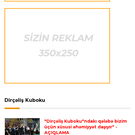
Avroliqa
23:33 06.08.2026
Avropa Liqasının oyununda qeyri-adi hadisə
-
qarşılaşma su basmasına görə dayandırıldı
İtaliya S.A.
23:27 06.08.2026
Neapolda Maradonanın adını daşıyan yeni
stadion tikiləcək
Avroliqa
23:23 06.08.2026
"Reyncers" uduzdu, ÇSKA-dan inamlı qələbə
Dirçəliş Kuboku
Transfer
23:18 06.08.2026
"Lids" tarixinin ən bahalı transferini reallaşdırdı
"Dirçəliş Kuboku"ndakı qələbə bizim
üçün xüsusi əhəmiyyət daşıyır"
-
AÇIQLAMA
İngiltərə P.L.
23:14 06.08.2026