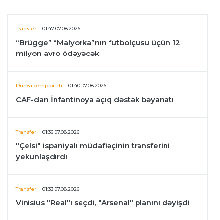
Transfer
01:47 07.08.2026
“Brügge” “Malyorka”nın futbolçusu üçün 12
milyon avro ödəyəcək
Dünya çempionatı
01:40 07.08.2026
CAF-dan İnfantinoya açıq dəstək bəyanatı
Transfer
01:36 07.08.2026
"Çelsi" ispaniyalı müdafiəçinin transferini
yekunlaşdırdı
Transfer
01:33 07.08.2026
Vinisius "Real"ı seçdi, "Arsenal" planını dəyişdi