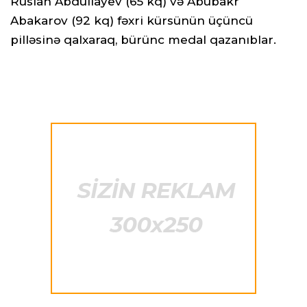
Ruslan Abdullayev (65 kq) və Abubakr
Abakarov (92 kq) fəxri kürsünün üçüncü
pilləsinə qalxaraq, bürünc medal qazanıblar.