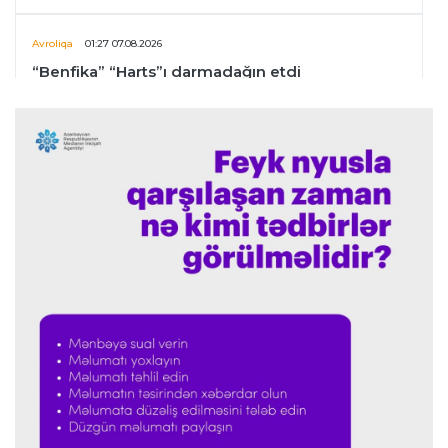
Avroliqa
01:27 07.08.2026
“Benfika” “Harts”ı darmadağın etdi
İspaniya L.L.
01:23 07.08.2026
"Barselona" Mərakeş klubuna qarşı keçirilməsi
planlaşdırılan yoldaşlıq oyununu ləğv etdi
Dünya çempionatı
23:59 06.08.2026
"Prezident səlahiyyətlərindən sui-istifadə edib"
-
FIFPRO-dan İnfantinoya sərt ittiham
Formula-1
23:51 06.08.2026
"Antonelli çox etibarlı pilota çevrilib"