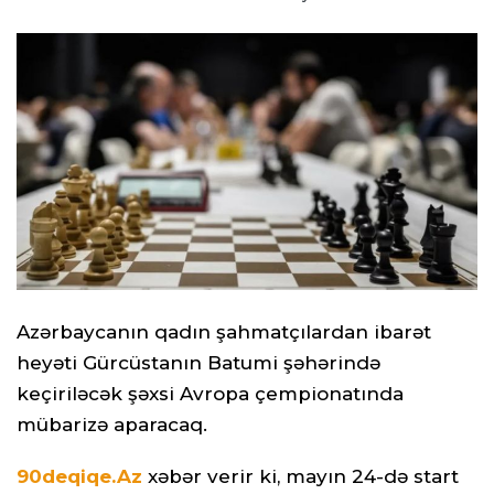
Azərbaycanın qadın şahmatçılardan ibarət
heyəti Gürcüstanın Batumi şəhərində
keçiriləcək şəxsi Avropa çempionatında
mübarizə aparacaq.
90deqiqe.Az
xəbər verir ki, mayın 24-də start