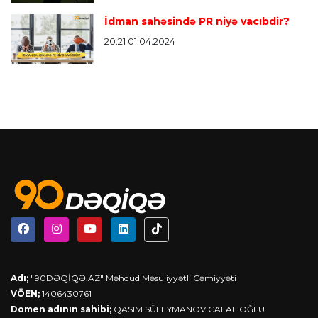
İdman sahəsində PR niyə vacıbdir?
20:21 01.04.2024
Adı;
"90DƏQİQƏ.AZ" Məhdud Məsuliyyətli Cəmiyyəti
VÖEN;
1406430761
Domen adının sahibi;
QASIM SÜLEYMANOV CALAL OĞLU