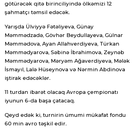
götürəcək qitə birinciliyində ölkəmizi 12
şahmatçı təmsil edəcək.
Yarışda Ülviyyə Fətəliyeva, Günay
Məmmədzadə, Gövhər Beydullayeva, Gülnar
Məmmədova, Ayan Allahverdiyeva, Türkan
Məmmədyarova, Səbinə İbrahimova, Zeynəb
Məmmədyarova, Məryəm Ağaverdiyeva, Mələk
İsmayıl, Lalə Hüseynova və Nərmin Abdinova
iştirak edəcəklər.
11 turdan ibarət olacaq Avropa çempionatı
iyunun 6-da başa çatacaq.
Qeyd edək ki, turnirin ümumi mükafat fondu
60 min avro təşkil edir.