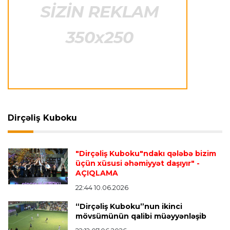
İtaliya S.A.
23:27 06.08.2026
Neapolda Maradonanın adını daşıyan yeni
stadion tikiləcək
Avroliqa
23:23 06.08.2026
"Reyncers" uduzdu, ÇSKA-dan inamlı qələbə
Dirçəliş Kuboku
Transfer
23:18 06.08.2026
"Lids" tarixinin ən bahalı transferini reallaşdırdı
"Dirçəliş Kuboku"ndakı qələbə bizim
üçün xüsusi əhəmiyyət daşıyır"
-
AÇIQLAMA
İngiltərə P.L.
23:14 06.08.2026
Alexandre Pato İngiltərə klubunun prezidenti
22:44 10.06.2026
olacaq
“Dirçəliş Kuboku”nun ikinci
mövsümünün qalibi müəyyənləşib