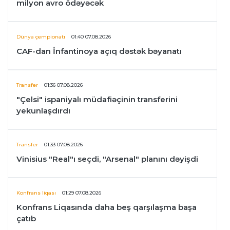
milyon avro ödəyəcək
Dünya çempionatı
01:40 07.08.2026
CAF-dan İnfantinoya açıq dəstək bəyanatı
Transfer
01:36 07.08.2026
"Çelsi" ispaniyalı müdafiəçinin transferini
yekunlaşdırdı
Transfer
01:33 07.08.2026
Vinisius "Real"ı seçdi, "Arsenal" planını dəyişdi
Konfrans liqası
01:29 07.08.2026
Konfrans Liqasında daha beş qarşılaşma başa
çatıb