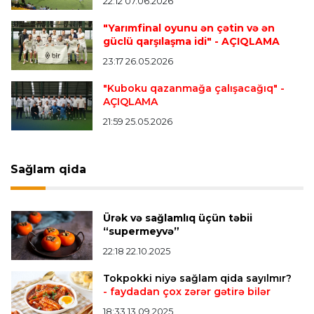
22:12 07.06.2026
Transfer
23:08 06.08.2026
"Qalatasaray" Leaunun alternativini "Arsenal"da
"Yarımfinal oyunu ən çətin və ən
tapdı
güclü qarşılaşma idi"
- AÇIQLAMA
23:17 26.05.2026
Offside
23:04 06.08.2026
"Kuboku qazanmağa çalışacağıq"
-
AÇIQLAMA
Çimərlik voleybolu üzrə ölkə çempionatında
finalçılar müəyyənləşdi
21:59 25.05.2026
Konfrans liqası
23:03 06.08.2026
Sağlam qida
"Qarabağ" "Dinamo"ya minimal hesabla uduzdu
Ürək və sağlamlıq üçün təbii
Bütün xəbərlər >>>
“supermeyvə”
22:18 22.10.2025
Tokpokki niyə sağlam qida sayılmır?
- faydadan çox zərər gətirə bilər
18:33 13.09.2025