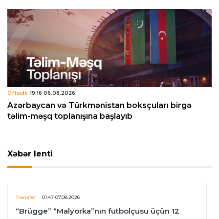
Offside
19:16 06.08.2026
Azərbaycan və Türkmənistan boksçuları birgə
təlim-məşq toplanışına başlayıb
Xəbər lenti
Transfer
01:47 07.08.2026
“Brügge” “Malyorka”nın futbolçusu üçün 12