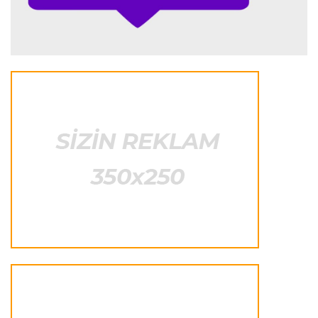
Formula-1
23:44 06.08.2026
"Antonelli mövsümün ən yaxşı pilotlarından
biridir"
Formula-1
23:41 06.08.2026
"Bu il mənim üçün cəngəllikdə sağ qalmağa
bənzəyir"
Transfer
23:38 06.08.2026
"Barselona" Rodri üçün 60 milyon avro
ödəyəcək
Avroliqa
23:33 06.08.2026
Avropa Liqasının oyununda qeyri-adi hadisə
-
qarşılaşma su basmasına görə dayandırıldı