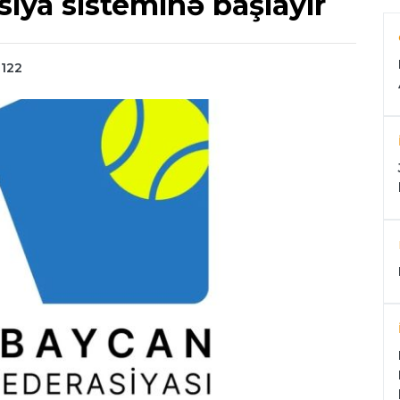
siya sisteminə başlayır
 122