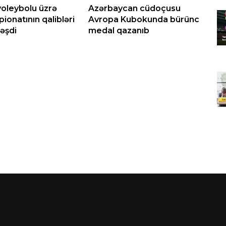
voleybolu üzrə
Azərbaycan cüdoçusu
Ka
ionatının qalibləri
Avropa Kubokunda bürünc
öl
əşdi
medal qazanıb
fi