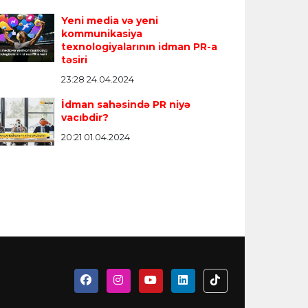
mandan oxatma üzrə
Mingəçevirdə “Kürü
Yeni media və yeni
kə çempionatında
keçək?! 5” yarışı keçirildi
-
kommunikasiya
nalçılar bəlli oldu
Qaliblər müəyyənləşdi
texnologiyalarının idman PR-a
təsiri
23:28 24.04.2024
İdman sahəsində PR niyə
vacıbdir?
20:21 01.04.2024