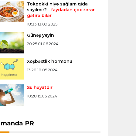
Tokpokki niyə sağlam qida
Formula-1
20:24 08.08.2026
sayılmır?
- faydadan çox zərər
gətirə bilər
Verstappen öz komandasının "Formula
1"də iştirak etməyəcəyini açıqladı
18:33 13.09.2025
Günəş yeyin
Bütün xəbərlər >>>
20:25 01.06.2024
Xoşbəxtlik hormonu
13:28 18.05.2024
Su həyatdır
10:28 15.05.2024
dmanda PR
fside
20:51 08.08.2026
Offside
20:27 08.08.2026