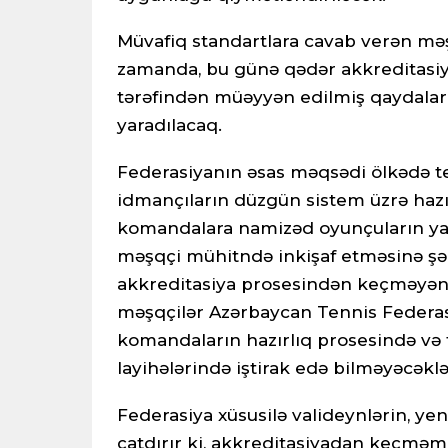
Müvafiq standartlara cavab verən məş
zamanda, bu günə qədər akkreditasiy
tərəfindən müəyyən edilmiş qaydala
yaradılacaq.
Federasiyanın əsas məqsədi ölkədə te
idmançıların düzgün sistem üzrə hazı
komandalara namizəd oyunçuların yal
məşqçi mühitndə inkişaf etməsinə şər
akkreditasiya prosesindən keçməyən,
məşqçilər Azərbaycan Tennis Federasi
komandaların hazırlıq prosesində və f
layihələrində iştirak edə bilməyəcəklə
Federasiya xüsusilə valideynlərin, y
çatdırır ki, akkreditasiyadan keçmə