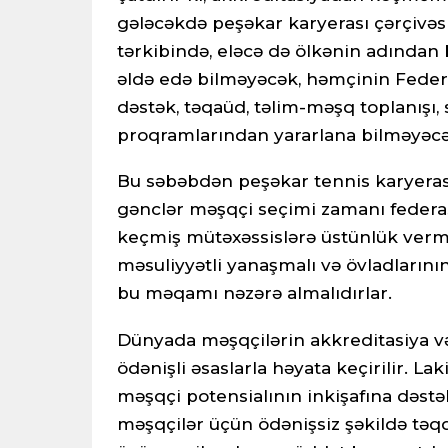
gələcəkdə peşəkar karyerası çərçivə
tərkibində, eləcə də ölkənin adından
əldə edə bilməyəcək, həmçinin Federa
dəstək, təqaüd, təlim-məşq toplanışı, 
proqramlarından yararlana bilməyəcə
Bu səbəbdən peşəkar tennis karyerası
gənclər məşqçi seçimi zamanı federa
keçmiş mütəxəssislərə üstünlük vermə
məsuliyyətli yanaşmalı və övladlarını
bu məqamı nəzərə almalıdırlar.
Dünyada məşqçilərin akkreditasiya və 
ödənişli əsaslarla həyata keçirilir. L
məşqçi potensialının inkişafına dəst
məşqçilər üçün ödənişsiz şəkildə t