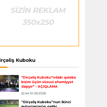
Çimərlik voleybolu üzrə ölkə
çempionatının qalibləri müəyyənləşdi
Offside
22:23 08.08.2026
Azərbaycan cüdoçusu Avropa
Kubokunda bürünc medal qazanıb
Transfer
21:36 08.08.2026
“Barselona”nın sabiq futbolçusu
irçəliş Kuboku
karyerasını MLS-də davam etdirəcək
Transfer
21:08 08.08.2026
"Dirçəliş Kuboku"ndakı qələbə
bizim üçün xüsusi əhəmiyyət
Xulian Alvares “Atletiko” rəhbərliyini
daşıyır"
- AÇIQLAMA
“Barselona”ya keçidinə razı salmaq
22:44 10.06.2026
istəyir
“Dirçəliş Kuboku”nun ikinci
mövsümünün qalibi