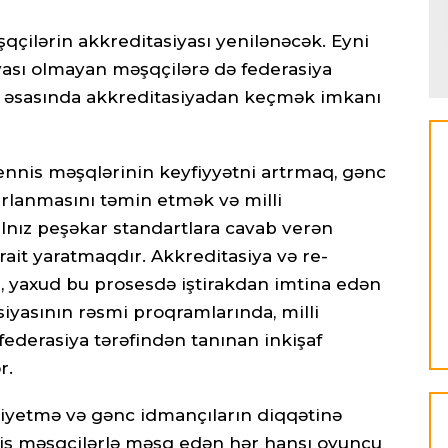
qçilərin akkreditasiyası yenilənəcək. Eyni
ası olmayan məşqçilərə də federasiya
r əsasında akkreditasiyadan keçmək imkanı
nnis məşqlərinin keyfiyyətni artrmaq, gənc
rlanmasını təmin etmək və milli
nız peşəkar standartlara cavab verən
ait yaratmaqdır. Akkreditasiya və re-
 yaxud bu prosesdə iştirakdan imtina edən
yasının rəsmi proqramlarında, milli
ederasiya tərəfindən tanınan inkişaf
r.
eniyetmə və gənc idmançıların diqqətinə
miş məşqçilərlə məşq edən hər hansı oyunçu