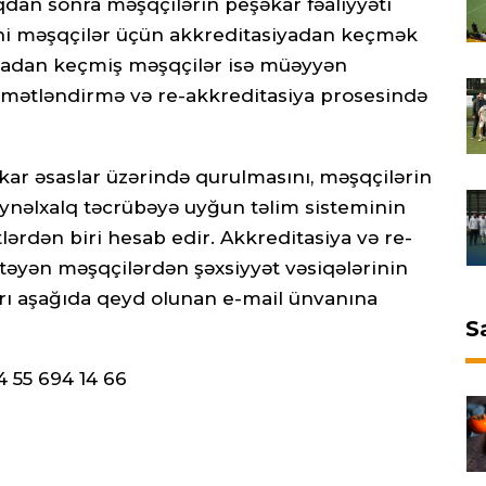
dan sonra məşqçilərin peşəkar fəaliyyəti
eni məşqçilər üçün akkreditasiyadan keçmək
iyadan keçmiş məşqçilər isə müəyyən
ymətləndirmə və re-akkreditasiya prosesində
kar əsaslar üzərində qurulmasını, məşqçilərin
beynəlxalq təcrübəyə uyğun təlim sisteminin
lərdən biri hesab edir. Akkreditasiya və re-
əyən məşqçilərdən şəxsiyyət vəsiqələrinin
rı aşağıda qeyd olunan e-mail ünvanına
S
 55 694 14 66