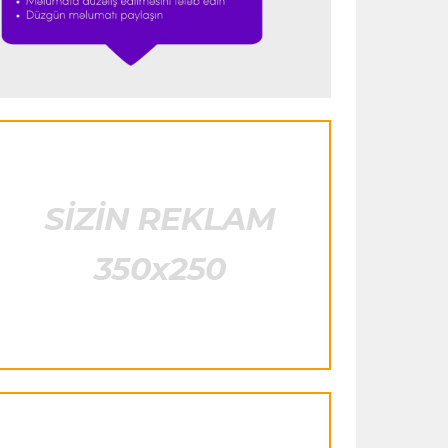
görəndə şoka düşdüm”
Formula-1
23:18 08.08.2026
“Ferrari”nin sabiq mühəndisi Həmiltonu
Şumaxerlə müqayisə etdi
İspaniya L.L.
23:09 08.08.2026
“Real Madrid” “Ferentsvaroş”a qalib
gəldi
Fransa L.1
22:50 08.08.2026
PSJ “Mançester Yunayted”lə heç-heçə
etdi
Offside
22:40 08.08.2026