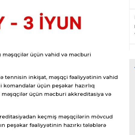
) məşqçilər üçün vahid və məcburi
də tennisin inkişat, məşqçi fəaliyyətinin vahid
lli komandalar üçün peşəkar hazırlıq
ə məşqçilər üçün məcburi akkreditasiya və
kkreditasiyadan keçmiş məşqçilərin mövcud
n peşəkar fəaliyyətinin hazırkı tələblərə