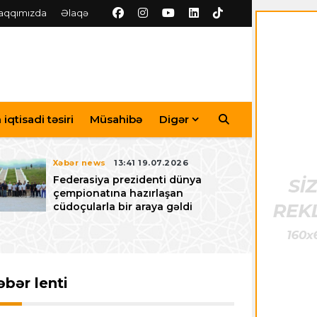
aqqımızda
Əlaqə
iqtisadi təsiri
Müsahibə
Digər
Xəbər news
13:41 19.07.2026
Federasiya prezidenti dünya
çempionatına hazırlaşan
cüdoçularla bir araya gəldi
əbər lenti