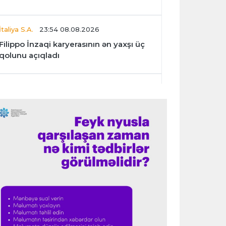
İtaliya S.A.
23:54 08.08.2026
Filippo İnzaqi karyerasının ən yaxşı üç
qolunu açıqladı
Dünya çempionatı
23:47 08.08.2026
UEFA İnfantinonun fəaliyyəti ilə bağlı
araşdırmaya başlaya bilər
Offside
23:39 08.08.2026
Donald Trampın oğlu Enes Kanterin
WNBA planını dəstəklədi
Formula-1
23:23 08.08.2026
“Ferrari”nin məni necə təhlil etdiyini