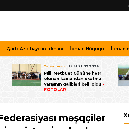
H
Qərbi Azərbaycan İdmanı
İdman Hüququ
İdmanın 
Xəbər news
15:41 21.07.2026
Milli Mətbuat Gününə həsr
ə
olunan kamandan oxatma
yarışının qalibləri bəlli oldu
-
FOTOLAR
X
Federasiyası məşqçilər