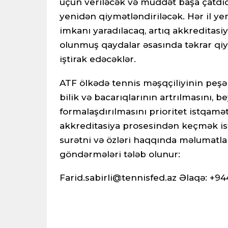
üçün veriləcək və müddət başa çatdıq
yenidən qiymətləndiriləcək. Hər il y
imkanı yaradılacaq, artıq akkreditas
olunmuş qaydalar əsasında təkrar qi
iştirak edəcəklər.
ATF ölkədə tennis məşqçiliyinin peşə
bilik və bacarıqlarının artrılmasını, 
formalaşdırılmasını prioritet istqamət
akkreditasiya prosesindən keçmək ist
surətni və özləri haqqında məlumatla
göndərmələri tələb olunur:
Farid.sabirli@tennisfed.az
Əlaqə: +944