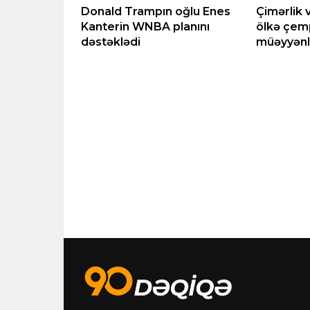
ının vəfatı
Donald Trampın oğlu Enes
Çimərlik 
naya
Kanterin WNBA planını
ölkə çemp
dəstəklədi
müəyyənl