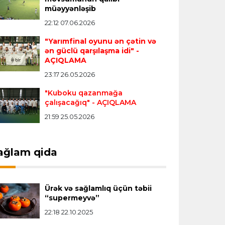
Transfer
21:05 08.08.2026
müəyyənləşib
“Atletiko”nun futbolçusu “River Pleyt”ə
22:12 07.06.2026
keçir
"Yarımfinal oyunu ən çətin və
ən güclü qarşılaşma idi"
-
AÇIQLAMA
Transfer
20:58 08.08.2026
23:17 26.05.2026
“Vest Hem” “Tottenhem”in
futbolçusunu transfer edir
"Kuboku qazanmağa
çalışacağıq"
- AÇIQLAMA
21:59 25.05.2026
Offside
20:51 08.08.2026
Kamandan oxatma üzrə ölkə
çempionatında finalçılar bəlli oldu
ağlam qida
Offside
20:27 08.08.2026
Ürək və sağlamlıq üçün təbii
Mingəçevirdə “Kürü keçək?! 5” yarışı
“supermeyvə”
keçirildi
- Qaliblər müəyyənləşdi
22:18 22.10.2025