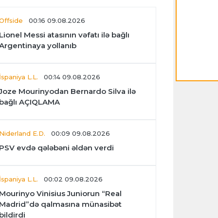
Offside
00:16 09.08.2026
Lionel Messi atasının vəfatı ilə bağlı
Argentinaya yollanıb
İspaniya L.L.
00:14 09.08.2026
Joze Mourinyodan Bernardo Silva ilə
bağlı AÇIQLAMA
Niderland E.D.
00:09 09.08.2026
PSV evdə qələbəni əldən verdi
İspaniya L.L.
00:02 09.08.2026
Mourinyo Vinisius Juniorun “Real
Madrid”də qalmasına münasibət
bildirdi