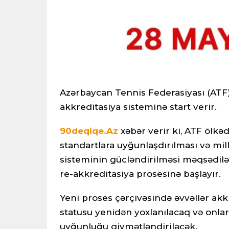
Azərbaycan Tennis Federasiyası (ATF
akkreditasiya sisteminə start verir.
90deqiqe.Az
xəbər verir ki, ATF ölkə
standartlara uyğunlaşdırılması və mi
sisteminin gücləndirilməsi məqsədil
re-akkreditasiya prosesinə başlayır.
Yeni proses çərçivəsində əvvəllər a
statusu yenidən yoxlanılacaq və onları
uyğunluğu qiymətləndiriləcək.