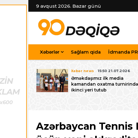
9 avqust 2026. Bazar günü
Xəbərlər
Sağlam qida
İdmanda PR
7.07.2026
Xəbər news
15:50 21.07.2026
iyev
Əməkdaşımız ilk media
riləcək U-15
kamandan oxatma turnirind
 festivalı ilə
ikinci yeri tutub
zalayıb
Azərbaycan Tennis 