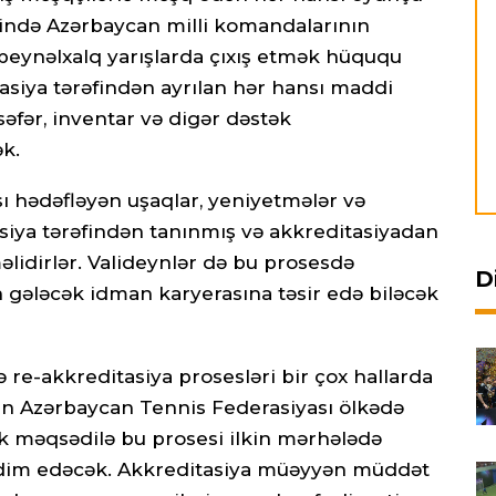
sində Azərbaycan milli komandalarının
 beynəlxalq yarışlarda çıxış etmək hüququ
siya tərəfindən ayrılan hər hansı maddi
səfər, inventar və digər dəstək
k.
 hədəfləyən uşaqlar, yeniyetmələr və
siya tərəfindən tanınmış və akkreditasiyadan
lidirlər. Valideynlər də bu prosesdə
D
n gələcək idman karyerasına təsir edə biləcək
re-akkreditasiya prosesləri bir çox hallarda
akin Azərbaycan Tennis Federasiyası ölkədə
ək məqsədilə bu prosesi ilkin mərhələdə
əqdim edəcək. Akkreditasiya müəyyən müddət