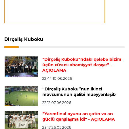
aparılmır
Transfer
23:09 07.08.2026
"Milan" Leandro Paredesi transfer etməyə
hazırlaşır
Dirçəliş Kuboku
Transfer
23:05 07.08.2026
"Dirçəliş Kuboku"ndakı qələbə bizim
"Real" argentinalı futbolçusunu "Fiorentina"ya
üçün xüsusi əhəmiyyət daşıyır"
-
icarəyə göndərdi
AÇIQLAMA
22:44 10.06.2026
“Dirçəliş Kuboku”nun ikinci
Transfer
22:57 07.08.2026
mövsümünün qalibi müəyyənləşib
"Qranada" Zinəddin Zidanın oğlu ilə yollarını
ayırdı
22:12 07.06.2026
"Yarımfinal oyunu ən çətin və ən
güclü qarşılaşma idi"
- AÇIQLAMA
Transfer
22:54 07.08.2026
23:17 26.05.2026