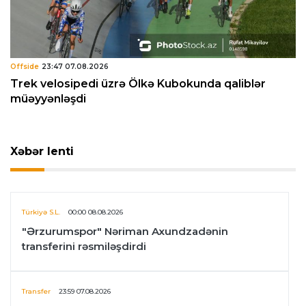
Offside
23:47 07.08.2026
Trek velosipedi üzrə Ölkə Kubokunda qaliblər
müəyyənləşdi
Xəbər lenti
Türkiyə S.L.
00:00 08.08.2026
"Ərzurumspor" Nəriman Axundzadənin
transferini rəsmiləşdirdi
Transfer
23:59 07.08.2026