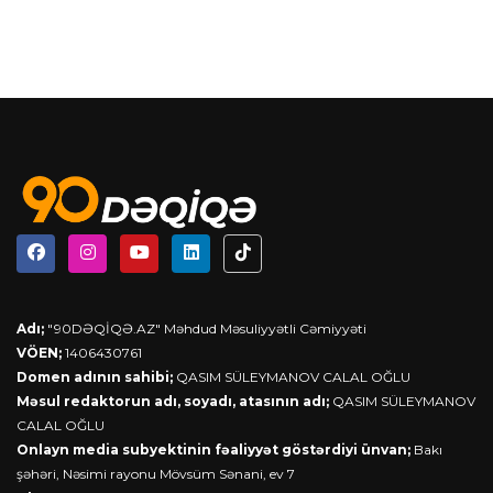
Adı;
"90DƏQİQƏ.AZ" Məhdud Məsuliyyətli Cəmiyyəti
VÖEN;
1406430761
Domen adının sahibi;
QASIM SÜLEYMANOV CALAL OĞLU
Məsul redaktorun adı, soyadı, atasının adı;
QASIM SÜLEYMANOV
CALAL OĞLU
Onlayn media subyektinin fəaliyyət göstərdiyi ünvan;
Bakı
şəhəri, Nəsimi rayonu Mövsüm Sənani, ev 7