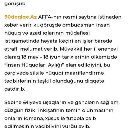
görüşüb.
90deqiqe.Az
AFFA-nın rəsmi saytına istinadən
xəbər verir ki, görüşdə ombudsman insan
hüquq və azadlıqlarının müdafiəsi
istiqamətində həyata keçirilən işlər barədə
ətraflı məlumat verib. Müvəkkil hər il ənənəvi
olaraq 18 may - 18 iyun tarixlərinin ölkəmizdə
“İnsan Hüquqları Aylığı” elan edildiyini, bu
çərçivədə silsilə hüquqi maarifləndirmə
tədbirlərinin təşkil olunduğunu diqqətə
çatdırıb.
Səbinə Əliyeva uşaqların və gənclərin sağlam,
düzgün fiziki inkişafının təmin olunmasının,
onların idmana, xüsusilə futbola cəlb
edilməsinin vacibliyini vurğulayıb.