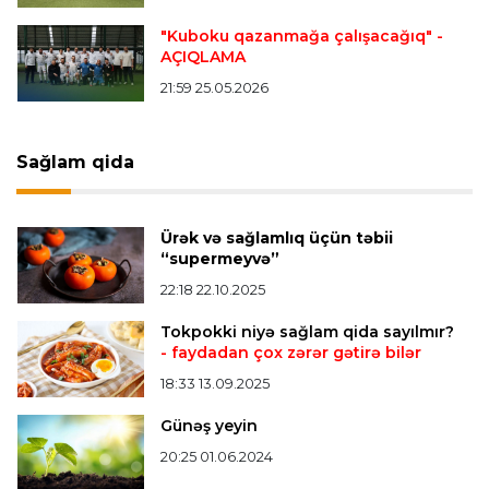
"Mançester Siti" argentinalı qapıçını transfer
edir
"Kuboku qazanmağa çalışacağıq"
-
AÇIQLAMA
21:59 25.05.2026
Offside
19:46 07.08.2026
Çimərlik voleybolu üzrə ölkə çempionatında
bürünc medalın sahibi müəyyənləşdi
Sağlam qida
Misli Premyer liqa
16:52 07.08.2026
Ürək və sağlamlıq üçün təbii
"Zirə" Namik Ələskərovla yollarını ayırdı
“supermeyvə”
22:18 22.10.2025
Bütün xəbərlər >>>
Tokpokki niyə sağlam qida sayılmır?
- faydadan çox zərər gətirə bilər
18:33 13.09.2025
Günəş yeyin
20:25 01.06.2024