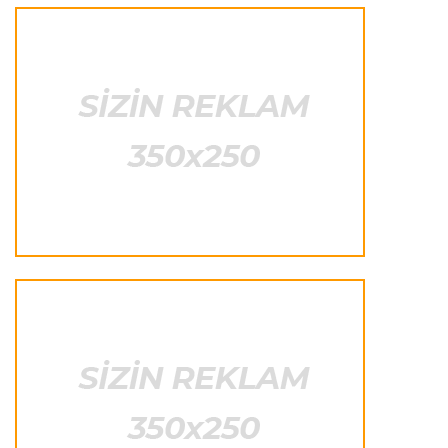
hazırlayır
Formula-1
23:22 07.08.2026
"Onun istedadı uşaq yaşlarından bəlli idi"
Transfer
23:20 07.08.2026
"Nyukasl" "Mançester Yunayted"ə rədd cavabı
verdi
İtaliya S.A.
23:15 07.08.2026
"İnter"ə qarşı oyun komandamızın xarakterini
göstərəcək"
Transfer
23:12 07.08.2026
Lukaku ilə "Monako" arasında danışıqlar