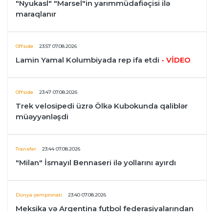
"Nyukasl" "Marsel"in yarımmüdafiəçisi ilə
maraqlanır
Offside
23:57 07.08.2026
Lamin Yamal Kolumbiyada rep ifa etdi
- VİDEO
Offside
23:47 07.08.2026
Trek velosipedi üzrə Ölkə Kubokunda qaliblər
müəyyənləşdi
Transfer
23:44 07.08.2026
"Milan" İsmayıl Bennaseri ilə yollarını ayırdı
Dünya çempionatı
23:40 07.08.2026
Meksika və Argentina futbol federasiyalarından