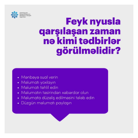
İnfantinoya dəstək
Formula-1
23:36 07.08.2026
"Formula 1" pilotlarının 2026-cı il reytinqi
açıqlanıb
Transfer
23:32 07.08.2026
"Kristal Pelas" Takehiro Tomiyasunu heyətinə
qatdı
Formula-1
23:29 07.08.2026
"Antonellinin potensialına heç vaxt şübhə
etməmişəm"
Transfer
23:25 07.08.2026
"Liverpul" Barkola üçün 115 milyon avroluq təklif