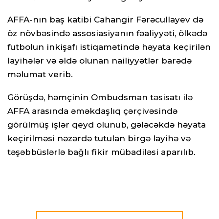
AFFA-nın baş katibi Cahangir Fərəcullayev də
öz növbəsində assosiasiyanın fəaliyyəti, ölkədə
futbolun inkişafı istiqamətində həyata keçirilən
layihələr və əldə olunan nailiyyətlər barədə
məlumat verib.
Görüşdə, həmçinin Ombudsman təsisatı ilə
AFFA arasında əməkdaşlıq çərçivəsində
görülmüş işlər qeyd olunub, gələcəkdə həyata
keçirilməsi nəzərdə tutulan birgə layihə və
təşəbbüslərlə bağlı fikir mübadiləsi aparılıb.