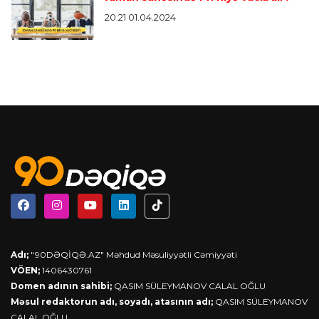
20:21 01.04.2024
Adı;
"90DƏQİQƏ.AZ" Məhdud Məsuliyyətli Cəmiyyəti
VÖEN;
1406430761
Domen adının sahibi;
QASIM SÜLEYMANOV CALAL OĞLU
Məsul redaktorun adı, soyadı, atasının adı;
QASIM SÜLEYMANOV
CALAL OĞLU