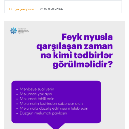
Dünya çempionatı
23:47 08.08.2026
UEFA İnfantinonun fəaliyyəti ilə bağlı
araşdırmaya başlaya bilər
Offside
23:39 08.08.2026
Donald Trampın oğlu Enes Kanterin WNBA
planını dəstəklədi
Formula-1
23:23 08.08.2026
“Ferrari”nin məni necə təhlil etdiyini görəndə
şoka düşdüm”
Formula-1
23:18 08.08.2026
“Ferrari”nin sabiq mühəndisi Həmiltonu
Şumaxerlə müqayisə etdi