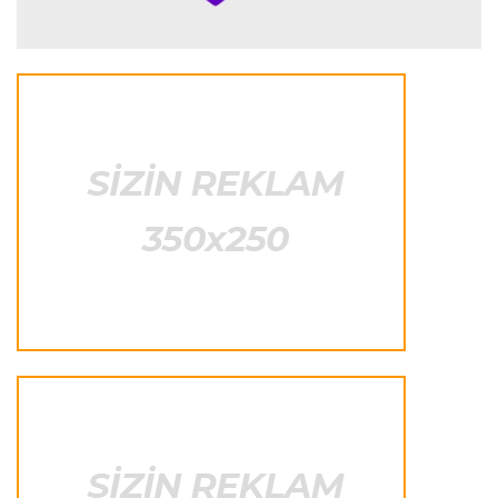
İspaniya L.L.
23:09 08.08.2026
“Real Madrid” “Ferentsvaroş”a qalib gəldi
Fransa L.1
22:50 08.08.2026
PSJ “Mançester Yunayted”lə heç-heçə etdi
Offside
22:40 08.08.2026
Çimərlik voleybolu üzrə ölkə çempionatının
qalibləri müəyyənləşdi
Offside
22:23 08.08.2026
Azərbaycan cüdoçusu Avropa Kubokunda
bürünc medal qazanıb