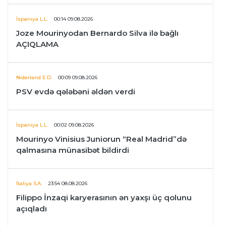
İspaniya L.L.
00:14 09.08.2026
Joze Mourinyodan Bernardo Silva ilə bağlı
AÇIQLAMA
Niderland E.D.
00:09 09.08.2026
PSV evdə qələbəni əldən verdi
İspaniya L.L.
00:02 09.08.2026
Mourinyo Vinisius Juniorun “Real Madrid”də
qalmasına münasibət bildirdi
İtaliya S.A.
23:54 08.08.2026
Filippo İnzaqi karyerasının ən yaxşı üç qolunu
açıqladı