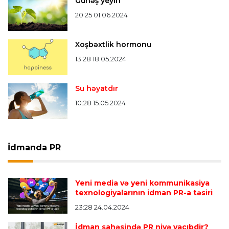
Günəş yeyin
20:25 01.06.2024
Xoşbəxtlik hormonu
13:28 18.05.2024
Su həyatdır
10:28 15.05.2024
İdmanda PR
Yeni media və yeni kommunikasiya
texnologiyalarının idman PR-a təsiri
23:28 24.04.2024
İdman sahəsində PR niyə vacıbdir?