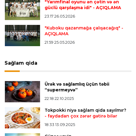
"Yarımfinal oyunu ən çətin və ən
Offside
20:51 08.08.2026
güclü qarşılaşma idi"
- AÇIQLAMA
Kamandan oxatma üzrə ölkə çempionatında
23:17 26.05.2026
finalçılar bəlli oldu
"Kuboku qazanmağa çalışacağıq"
-
AÇIQLAMA
Offside
20:27 08.08.2026
21:59 25.05.2026
Mingəçevirdə “Kürü keçək?! 5” yarışı keçirildi
-
Qaliblər müəyyənləşdi
Sağlam qida
Formula-1
20:24 08.08.2026
Verstappen öz komandasının "Formula 1"də
Ürək və sağlamlıq üçün təbii
iştirak etməyəcəyini açıqladı
“supermeyvə”
22:18 22.10.2025
Bütün xəbərlər >>>
Tokpokki niyə sağlam qida sayılmır?
- faydadan çox zərər gətirə bilər
18:33 13.09.2025