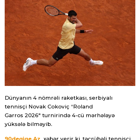
Dünyanın 4 nömrəli raketkası, serbiyalı
tennisçi Novak Cokoviç “Roland
Garros 2026" turnirində 4-cü mərhələyə
yüksələ bilməyib.
90deqiqe.Az
xəbər verir ki, təcrübəli tennisçi