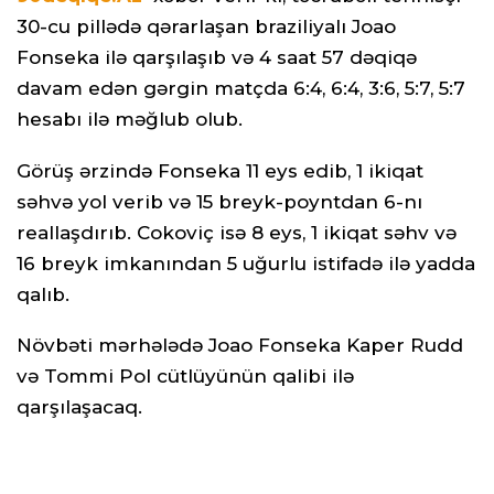
30-cu pillədə qərarlaşan braziliyalı Joao
Fonseka ilə qarşılaşıb və 4 saat 57 dəqiqə
davam edən gərgin matçda 6:4, 6:4, 3:6, 5:7, 5:7
hesabı ilə məğlub olub.
Görüş ərzində Fonseka 11 eys edib, 1 ikiqat
səhvə yol verib və 15 breyk-poyntdan 6-nı
reallaşdırıb. Cokoviç isə 8 eys, 1 ikiqat səhv və
16 breyk imkanından 5 uğurlu istifadə ilə yadda
qalıb.
Növbəti mərhələdə Joao Fonseka Kaper Rudd
və Tommi Pol cütlüyünün qalibi ilə
qarşılaşacaq.