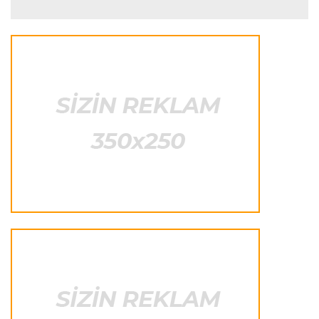
biridir"
Formula-1
23:41 06.08.2026
"Bu il mənim üçün cəngəllikdə sağ qalmağa
bənzəyir"
Transfer
23:38 06.08.2026
"Barselona" Rodri üçün 60 milyon avro
ödəyəcək
Avroliqa
23:33 06.08.2026
Avropa Liqasının oyununda qeyri-adi hadisə
-
qarşılaşma su basmasına görə dayandırıldı
İtaliya S.A.
23:27 06.08.2026