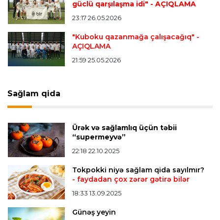
tapdı
güclü qarşılaşma idi"
- AÇIQLAMA
23:17 26.05.2026
Offside
23:04 06.08.2026
"Kuboku qazanmağa çalışacağıq"
-
AÇIQLAMA
Çimərlik voleybolu üzrə ölkə çempionatında
finalçılar müəyyənləşdi
21:59 25.05.2026
Konfrans liqası
23:03 06.08.2026
Sağlam qida
"Qarabağ" "Dinamo"ya minimal hesabla uduzdu
Ürək və sağlamlıq üçün təbii
Bütün xəbərlər >>>
“supermeyvə”
22:18 22.10.2025
Tokpokki niyə sağlam qida sayılmır?
- faydadan çox zərər gətirə bilər
18:33 13.09.2025
Günəş yeyin