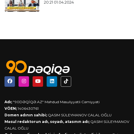
20:21 01.04.2024
Adı;
"90DƏQİQƏ.AZ" Məhdud Məsuliyyətli Cəmiyyəti
VÖEN;
1406430761
Domen adının sahibi;
QASIM SÜLEYMANOV CALAL OĞLU
Məsul redaktorun adı, soyadı, atasının adı;
QASIM SÜLEYMANOV
CALAL OĞLU