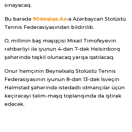
sınayacaq.
Bu barədə
90deqiqe.Az
-
a Azərbaycan Stolüstü
Tennis Federasiyasından bildirilib.
O, millinin baş məşqçisi Mixail Timofeyevin
rəhbərliyi ilə iyunun 4-dən 7-dək Helsinborq
şəhərində təşkil olunacaq yarışa qatılacaq.
Onur həmçinin Beynəlxalq Stolüstü Tennis
Federasiyasının iyunun 8-dən 13-dək İsveçin
Halmstad şəhərində istedadlı idmançılar üçün
keçirəcəyi təlim-məşq toplanışında da iştirak
edəcək.