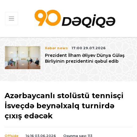
Xəbər news
17:00 29.07.2026
Prezident İlham Əliyev Dünya Güləş
Birliyinin prezidentini qəbul edib
Azərbaycanlı stolüstü tennisçi
İsveçdə beynəlxalq turnirdə
çıxış edəcək
Offside
14:16 03.06.2026
Oxunma sayı: 113