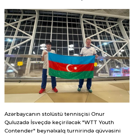
Azərbaycanın stolüstü tennisçisi Onur
Quluzadə İsveçdə keçiriləcək "WTT Youth
Contender" beynəlxalq turnirində qüvvəsini