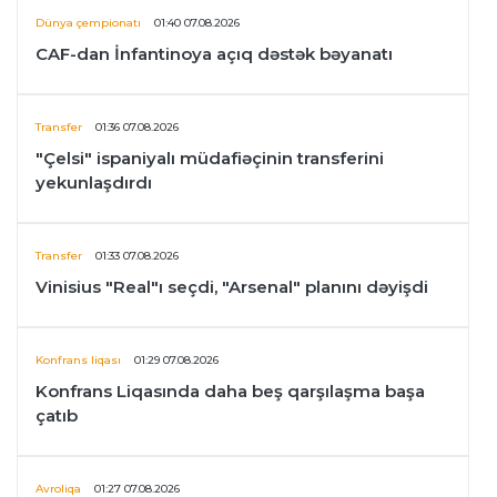
Dünya çempionatı
01:40 07.08.2026
CAF-dan İnfantinoya açıq dəstək bəyanatı
Transfer
01:36 07.08.2026
"Çelsi" ispaniyalı müdafiəçinin transferini
yekunlaşdırdı
Transfer
01:33 07.08.2026
Vinisius "Real"ı seçdi, "Arsenal" planını dəyişdi
Konfrans liqası
01:29 07.08.2026
Konfrans Liqasında daha beş qarşılaşma başa
çatıb
Avroliqa
01:27 07.08.2026