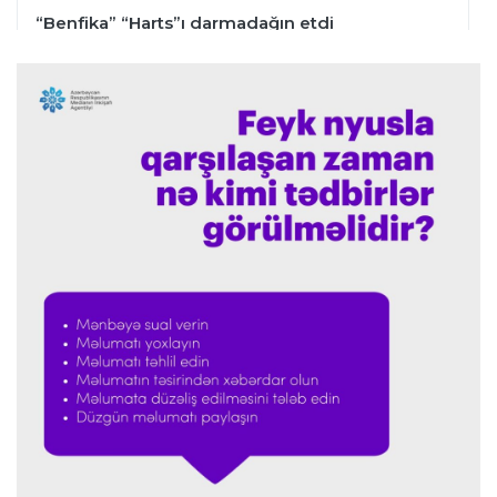
“Benfika” “Harts”ı darmadağın etdi
İspaniya L.L.
01:23 07.08.2026
"Barselona" Mərakeş klubuna qarşı keçirilməsi
planlaşdırılan yoldaşlıq oyununu ləğv etdi
Dünya çempionatı
23:59 06.08.2026
"Prezident səlahiyyətlərindən sui-istifadə edib"
-
FIFPRO-dan İnfantinoya sərt ittiham
Formula-1
23:51 06.08.2026
"Antonelli çox etibarlı pilota çevrilib"
Formula-1
23:44 06.08.2026
"Antonelli mövsümün ən yaxşı pilotlarından