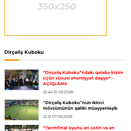
Neapolda Maradonanın adını daşıyan yeni
stadion tikiləcək
Avroliqa
23:23 06.08.2026
"Reyncers" uduzdu, ÇSKA-dan inamlı qələbə
Dirçəliş Kuboku
Transfer
23:18 06.08.2026
"Lids" tarixinin ən bahalı transferini reallaşdırdı
"Dirçəliş Kuboku"ndakı qələbə bizim
üçün xüsusi əhəmiyyət daşıyır"
-
AÇIQLAMA
İngiltərə P.L.
23:14 06.08.2026
Alexandre Pato İngiltərə klubunun prezidenti
22:44 10.06.2026
olacaq
“Dirçəliş Kuboku”nun ikinci
mövsümünün qalibi müəyyənləşib
22:12 07.06.2026
Transfer
23:08 06.08.2026
"Qalatasaray" Leaunun alternativini "Arsenal"da
"Yarımfinal oyunu ən çətin və ən