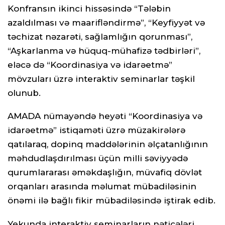
Konfransın ikinci hissəsində “Tələbin
azaldılması və maarifləndirmə”, “Keyfiyyət və
təchizat nəzarəti, sağlamlığın qorunması”,
“Aşkarlanma və hüquq-mühafizə tədbirləri”,
eləcə də “Koordinasiya və idarəetmə”
mövzuları üzrə interaktiv seminarlar təşkil
olunub.
AMADA nümayəndə heyəti “Koordinasiya və
idarəetmə” istiqaməti üzrə müzakirələrə
qatılaraq, dopinq maddələrinin əlçatanlığının
məhdudlaşdırılması üçün milli səviyyədə
qurumlararası əməkdaşlığın, müvafiq dövlət
orqanları arasında məlumat mübadiləsinin
önəmi ilə bağlı fikir mübadiləsində iştirak edib.
Yekunda interaktiv seminarların nəticələri