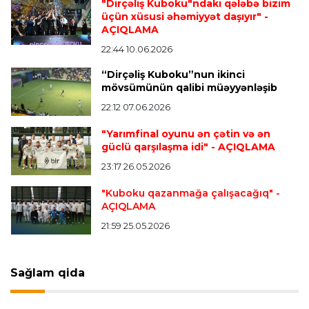
"Dirçəliş Kuboku"ndakı qələbə bizim
üçün xüsusi əhəmiyyət daşıyır"
-
AÇIQLAMA
Transfer
16:29 06.08.2026
22:44 10.06.2026
Salah "Trabzonspor"la müqavilə imzaladı
“Dirçəliş Kuboku”nun ikinci
mövsümünün qalibi müəyyənləşib
22:12 07.06.2026
Offside
15:47 06.08.2026
Mingəçevirdə "Kürü keçək?!" yarışına rekord
"Yarımfinal oyunu ən çətin və ən
maraq
güclü qarşılaşma idi"
- AÇIQLAMA
23:17 26.05.2026
Misli Premyer liqa
14:43 06.08.2026
"Kuboku qazanmağa çalışacağıq"
-
AÇIQLAMA
"Araz-Naxçıvan" Slavik Alxasovla yollarını ayırdı
21:59 25.05.2026
Avroliqa
14:31 06.08.2026
Sağlam qida
AFFA nümayəndəsinə UEFA-dan təyinat