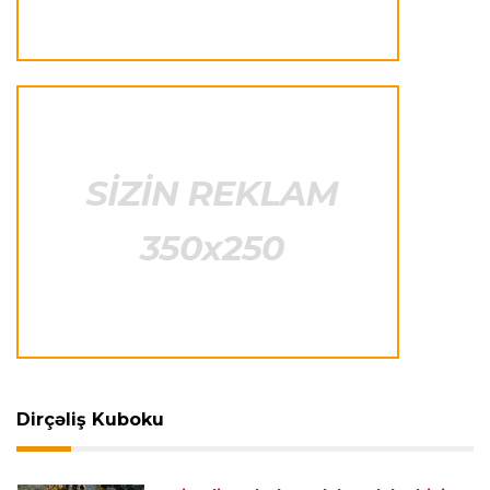
Azərbaycan və Türkmənistan boksçuları birgə
təlim-məşq toplanışına başlayıb
Transfer
18:31 06.08.2026
"Real Madrid"dən 125 milyon avroluq transfer
Avroliqa
18:13 06.08.2026
Asim Xudiyevə UEFA-dan yeni təyinat
Offside
17:39 06.08.2026
AFFA Premyer Liqa klubları ilə mühüm görüş
keçirdi
Dirçəliş Kuboku
Offside
17:12 06.08.2026
Bakıda beynəlxalq şahmat yarışları ilə bağlı
müzakirələr aparıldı