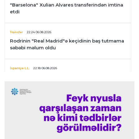
"Barselona" Xulian Alvares transferindən imtina
etdi
Transfer
22:24 06.08.2026
Rodrinin "Real Madrid"ə keçidinin baş tutmama
səbəbi məlum oldu
İspaniya L.L.
22:18 06.08.2026
Vinisius Junior "Real Madrid"lə yeni müqavilə
imzaladı
Transfer
22:17 06.08.2026
PSJ "Çelsi"nin müdafiəçisini transfer etmək
istəyir