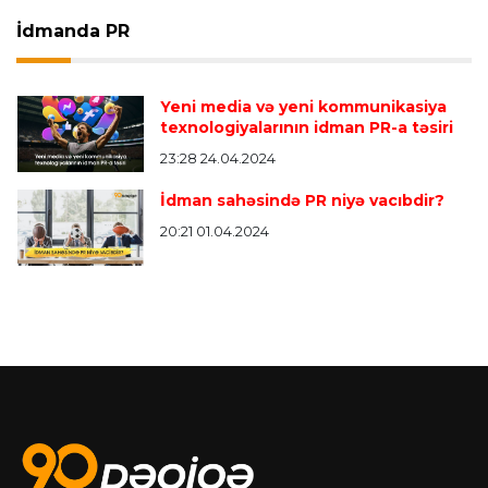
İdmanda PR
Yeni media və yeni kommunikasiya
texnologiyalarının idman PR-a təsiri
23:28 24.04.2024
İdman sahəsində PR niyə vacıbdir?
20:21 01.04.2024