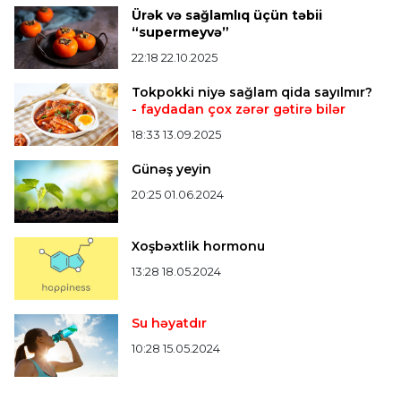
Bütün xəbərlər >>>
Ürək və sağlamlıq üçün təbii
“supermeyvə”
22:18 22.10.2025
Tokpokki niyə sağlam qida sayılmır?
- faydadan çox zərər gətirə bilər
18:33 13.09.2025
Günəş yeyin
20:25 01.06.2024
Xoşbəxtlik hormonu
13:28 18.05.2024
Su həyatdır
10:28 15.05.2024