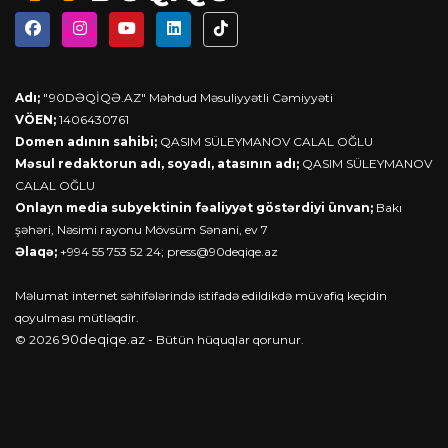
Adı;
"90DƏQİQƏ.AZ" Məhdud Məsuliyyətli Cəmiyyəti
VÖEN;
1406430761
Domen adının sahibi;
QASIM SÜLEYMANOV CALAL OĞLU
Məsul redaktorun adı, soyadı, atasının adı;
QASIM SÜLEYMANOV
CALAL OĞLU
Onlayn media subyektinin fəaliyyət göstərdiyi ünvan;
Bakı
şəhəri, Nəsimi rayonu Mövsüm Sənani, ev 7
Əlaqə;
+994 55 753 52 24;
press@90deqiqe.az
Məlumat internet səhifələrində istifadə edildikdə müvafiq keçidin
qoyulması mütləqdir.
90deqiqe.az
© 2026
- Bütün hüquqlar qorunur.