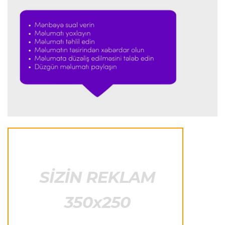
Transfer
22:13 06.08.2026
Vinisius "Real Madrid"lə yeni müqavilə barədə
razılığa gəldi
Formula-1
22:11 06.08.2026
Maks Verstappen öz muzeyini açmaq istəyir
Niderland E.D.
22:06 06.08.2026
Filip Kostiç "Yuventus"dan ayrılıb PSV-yə keçdi
Transfer
22:03 06.08.2026
PSJ Fransa millisinin yarımmüdafiəçisini transfer
etdi
Offside
19:16 06.08.2026