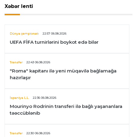
Xəbər lenti
Dünya çempionatı
22:57 06.08.2026
UEFA FİFA turnirlərini boykot edə bilər
Transfer
22:43 06.08.2026
"Roma" kapitanı ilə yeni müqavilə bağlamağa
hazırlaşır
İspaniya L.L.
22:36 06.08.2026
Mourinyo Rodrinin transferi ilə bağlı yaşananlara
təəccüblənib
Transfer
22:30 06.08.2026