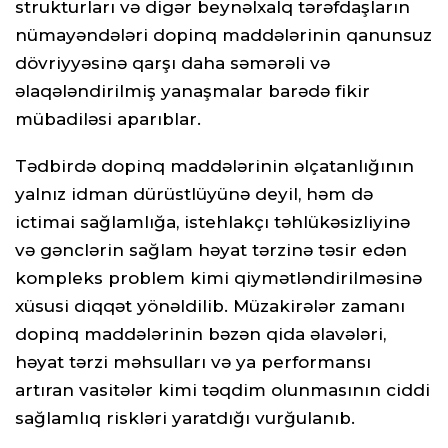
strukturları və digər beynəlxalq tərəfdaşların
nümayəndələri dopinq maddələrinin qanunsuz
dövriyyəsinə qarşı daha səmərəli və
əlaqələndirilmiş yanaşmalar barədə fikir
mübadiləsi aparıblar.
Tədbirdə dopinq maddələrinin əlçatanlığının
yalnız idman dürüstlüyünə deyil, həm də
ictimai sağlamlığa, istehlakçı təhlükəsizliyinə
və gənclərin sağlam həyat tərzinə təsir edən
kompleks problem kimi qiymətləndirilməsinə
xüsusi diqqət yönəldilib. Müzakirələr zamanı
dopinq maddələrinin bəzən qida əlavələri,
həyat tərzi məhsulları və ya performansı
artıran vasitələr kimi təqdim olunmasının ciddi
sağlamlıq riskləri yaratdığı vurğulanıb.