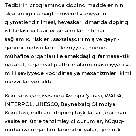
Tədbirin proqramında dopinq maddələrinin
əlçatanlığı ilə bağlı mövcud vəziyyətin
qiymətləndirilməsi, həvəskar idmanda dopinq
istifadəsinə təsir edən amillər, ictimai
sağlamlıq riskləri, saxtalaşdırılmış və qeyri-
qanuni məhsulların dövriyyəsi, hüquq-
mühafizə orqanları ilə əməkdaşlıq, farmasevtik
nəzarət, rəqəmsal platformaların məsuliyyəti və
milli səviyyədə koordinasiya mexanizmləri kimi
mövzular yer alıb.
Konfrans çərçivəsində Avropa Şurası, WADA,
INTERPOL, UNESCO, Beynəlxalq Olimpiya
Komitəsi, milli antidopinq təşkilatları, dərman
vasitələri üzrə tənzimləyici qurumlar, hüquq-
mühafizə orqanları, laboratoriyalar, gömrük