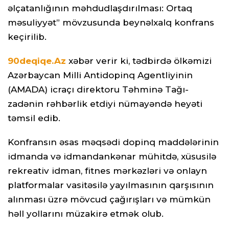
əlçatanlığının məhdudlaşdırılması: Ortaq
məsuliyyət” mövzusunda beynəlxalq konfrans
keçirilib.
90deqiqe.Az
xəbər verir ki, tədbirdə ölkəmizi
Azərbaycan Milli Antidopinq Agentliyinin
(AMADA) icraçı direktoru Təhminə Tağı-
zadənin rəhbərlik etdiyi nümayəndə heyəti
təmsil edib.
Konfransın əsas məqsədi dopinq maddələrinin
idmanda və idmandankənar mühitdə, xüsusilə
rekreativ idman, fitnes mərkəzləri və onlayn
platformalar vasitəsilə yayılmasının qarşısının
alınması üzrə mövcud çağırışları və mümkün
həll yollarını müzakirə etmək olub.