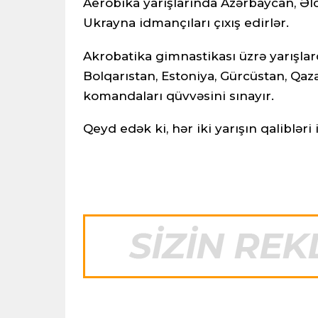
Aerobika yarışlarında Azərbaycan, Əlcəz
Ukrayna idmançıları çıxış edirlər.
Akrobatika gimnastikası üzrə yarışlard
Bolqarıstan, Estoniya, Gürcüstan, Qaza
komandaları qüvvəsini sınayır.
Qeyd edək ki, hər iki yarışın qaliblə