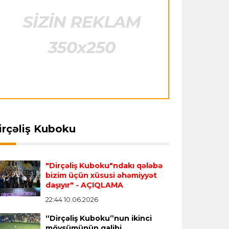
"Barselona" Rodri üçün 60 milyon avro
ödəyəcək
Avroliqa
23:33 06.08.2026
Avropa Liqasının oyununda qeyri-adi
hadisə
- qarşılaşma su basmasına görə
dayandırıldı
İtaliya S.A.
23:27 06.08.2026
irçəliş Kuboku
Neapolda Maradonanın adını daşıyan
fside
15:47 06.08.2026
Offside
12:39 06.08.2026
yeni stadion tikiləcək
ngəçevirdə "Kürü
AMADA beynəlxalq güləş
çək?!" yarışına rekord
layihəsi çərçivəsində
"Dirçəliş Kuboku"ndakı qələbə
araq
seminar keçirdi
bizim üçün xüsusi əhəmiyyət
Avroliqa
23:23 06.08.2026
daşıyır"
- AÇIQLAMA
"Reyncers" uduzdu, ÇSKA-dan inamlı
22:44 10.06.2026
qələbə
“Dirçəliş Kuboku”nun ikinci
mövsümünün qalibi