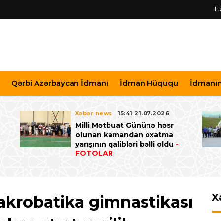
H
Qərbi Azərbaycan İdmanı
İdman Hüququ
İdmanın 
Xəbər news
15:41 21.07.2026
Milli Mətbuat Gününə həsr
ə
olunan kamandan oxatma
yarışının qalibləri bəlli oldu
-
FOTOLAR
X
akrobatika gimnastikası