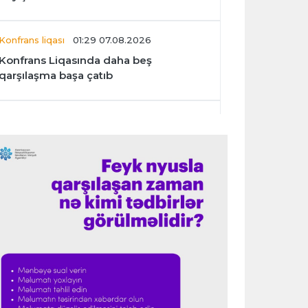
Konfrans liqası
01:29 07.08.2026
Konfrans Liqasında daha beş
qarşılaşma başa çatıb
Avroliqa
01:27 07.08.2026
“Benfika” “Harts”ı darmadağın etdi
İspaniya L.L.
01:23 07.08.2026
"Barselona" Mərakeş klubuna qarşı
keçirilməsi planlaşdırılan yoldaşlıq
oyununu ləğv etdi
Dünya çempionatı
23:59 06.08.2026
"Prezident səlahiyyətlərindən sui-