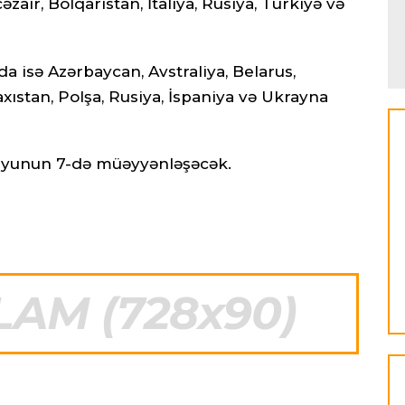
air, Bolqarıstan, İtaliya, Rusiya, Türkiyə və
a isə Azərbaycan, Avstraliya, Belarus,
xıstan, Polşa, Rusiya, İspaniya və Ukrayna
ri iyunun 7-də müəyyənləşəcək.