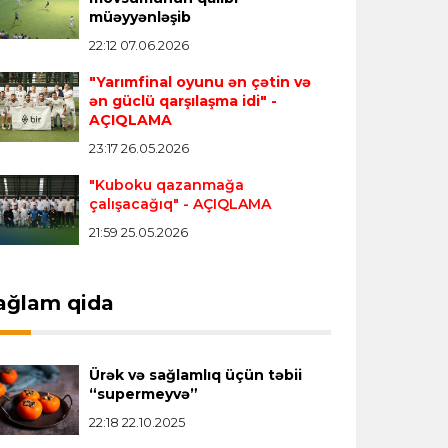
Transfer
23:18 06.08.2026
müəyyənləşib
"Lids" tarixinin ən bahalı transferini
22:12 07.06.2026
reallaşdırdı
"Yarımfinal oyunu ən çətin və
ən güclü qarşılaşma idi"
-
AÇIQLAMA
İngiltərə P.L.
23:14 06.08.2026
23:17 26.05.2026
Alexandre Pato İngiltərə klubunun
prezidenti olacaq
"Kuboku qazanmağa
çalışacağıq"
- AÇIQLAMA
21:59 25.05.2026
Transfer
23:08 06.08.2026
"Qalatasaray" Leaunun alternativini
"Arsenal"da tapdı
ağlam qida
Offside
23:04 06.08.2026
Ürək və sağlamlıq üçün təbii
Çimərlik voleybolu üzrə ölkə
“supermeyvə”
çempionatında finalçılar müəyyənləşdi
22:18 22.10.2025