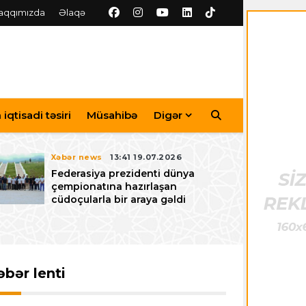
aqqımızda
Əlaqə
iqtisadi təsiri
Müsahibə
Digər
Xəbər news
13:41 19.07.2026
Federasiya prezidenti dünya
çempionatına hazırlaşan
cüdoçularla bir araya gəldi
əbər lenti