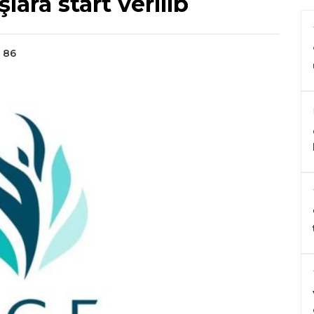
lara start verilib
 86