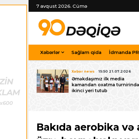
7 avqust 2026. Cümə
Xəbərlər
Sağlam qida
İdmanda PR
7.07.2026
Xəbər news
15:50 21.07.2026
iyev
Əməkdaşımız ilk media
riləcək U-15
kamandan oxatma turnirind
 festivalı ilə
ikinci yeri tutub
zalayıb
Bakıda aerobika və 