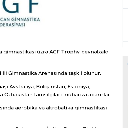
a gimnastikası üzrə AGF Trophy beynəlxalq
Milli Gimnastika Arenasında təşkil olunur.
ı Avstraliya, Bolqarıstan, Estoniya,
ə Özbəkistan təmsilçiləri mübarizə aparırlar.
sında aerobika və akrobatika gimnastikası
.