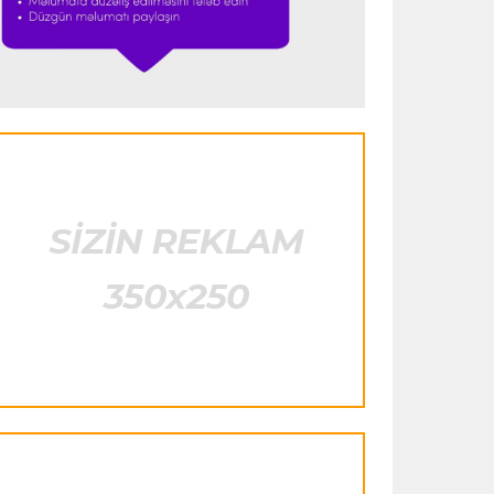
istifadə edib"
- FIFPRO-dan İnfantinoya
sərt ittiham
Formula-1
23:51 06.08.2026
"Antonelli çox etibarlı pilota çevrilib"
Formula-1
23:44 06.08.2026
"Antonelli mövsümün ən yaxşı
pilotlarından biridir"
Formula-1
23:41 06.08.2026
"Bu il mənim üçün cəngəllikdə sağ
qalmağa bənzəyir"
Transfer
23:38 06.08.2026