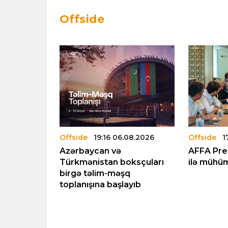
Offside
.08.2026
Offside
19:16 06.08.2026
Offside
1
lu üzrə
Azərbaycan və
AFFA Prem
ında
Türkmənistan boksçuları
ilə mühüm
ənləşdi
birgə təlim-məşq
toplanışına başlayıb