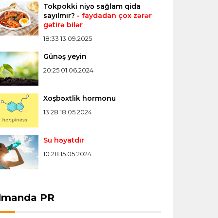
Tokpokki niyə sağlam qida
Konfrans liqası
23:03 06.08.2026
sayılmır?
- faydadan çox zərər
gətirə bilər
"Qarabağ" "Dinamo"ya minimal
hesabla uduzdu
18:33 13.09.2025
Günəş yeyin
Bütün xəbərlər >>>
20:25 01.06.2024
Xoşbəxtlik hormonu
13:28 18.05.2024
Su həyatdır
10:28 15.05.2024
dmanda PR