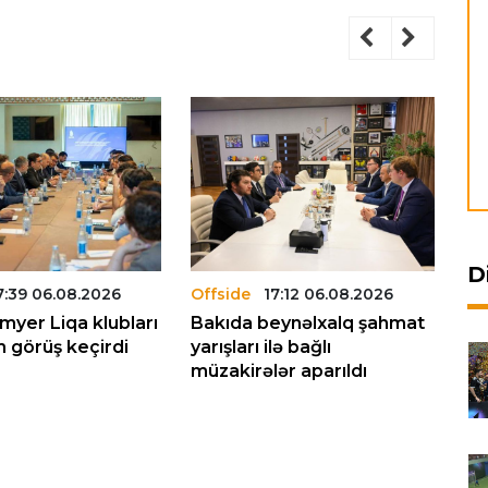
D
7:39 06.08.2026
Offside
17:12 06.08.2026
Of
yer Liqa klubları
Bakıda beynəlxalq şahmat
Mi
 görüş keçirdi
yarışları ilə bağlı
ke
müzakirələr aparıldı
m