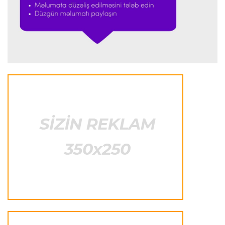
Formula-1
23:18 08.08.2026
“Ferrari”nin sabiq mühəndisi Həmiltonu
Şumaxerlə müqayisə etdi
İspaniya L.L.
23:09 08.08.2026
“Real Madrid” “Ferentsvaroş”a qalib gəldi
Fransa L.1
22:50 08.08.2026
PSJ “Mançester Yunayted”lə heç-heçə etdi
Offside
22:40 08.08.2026
Çimərlik voleybolu üzrə ölkə çempionatının
qalibləri müəyyənləşdi
Offside
22:23 08.08.2026