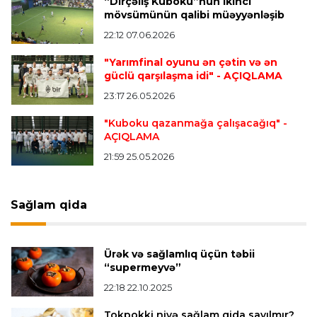
“Dirçəliş Kuboku”nun ikinci
“Vest Hem” “Tottenhem”in futbolçusunu
mövsümünün qalibi müəyyənləşib
transfer edir
22:12 07.06.2026
"Yarımfinal oyunu ən çətin və ən
Offside
20:51 08.08.2026
güclü qarşılaşma idi"
- AÇIQLAMA
Kamandan oxatma üzrə ölkə çempionatında
23:17 26.05.2026
finalçılar bəlli oldu
"Kuboku qazanmağa çalışacağıq"
-
AÇIQLAMA
Offside
20:27 08.08.2026
21:59 25.05.2026
Mingəçevirdə “Kürü keçək?! 5” yarışı keçirildi
-
Qaliblər müəyyənləşdi
Sağlam qida
Formula-1
20:24 08.08.2026
Verstappen öz komandasının "Formula 1"də
Ürək və sağlamlıq üçün təbii
iştirak etməyəcəyini açıqladı
“supermeyvə”
22:18 22.10.2025
Bütün xəbərlər >>>
Tokpokki niyə sağlam qida sayılmır?