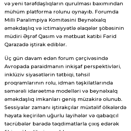
və yeni tərəfdaşlıqların qurulması baxımından
mühüm platforma rolunu oynayıb. Forumda
Milli Paralimpiya Komitəsini Beynəlxalq
əməkdaşlıq və ictimaiyyətlə əlaqələr şöbəsinin
müdiri Əşrəf Qasım və mətbuat katibi Fərid
Qarazadə iştirak ediblər.
Üç gün davam edən forum çərçivəsində
Avropada paraidmanın inkişaf perspektivləri,
inklüziv siyasətlərin tətbiqi, təhsil
proqramlarının rolu, idman təşkilatlarında
səmərəli idarəetmə modelləri və beynəlxalq
əməkdaşlıq imkanları geniş müzakirə olunub.
Sessiyalar zamanı iştirakçılar müxtəlif ölkələrdə
həyata keçirilən uğurlu layihələr və qabaqcıl
təcrübələr barədə təqdimatlarla çıxış edərək