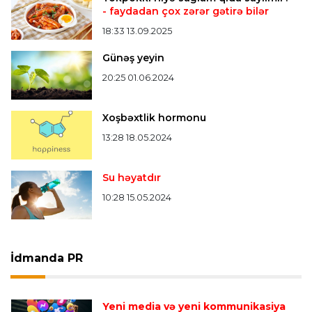
- faydadan çox zərər gətirə bilər
18:33 13.09.2025
Günəş yeyin
20:25 01.06.2024
Xoşbəxtlik hormonu
13:28 18.05.2024
Su həyatdır
10:28 15.05.2024
İdmanda PR
Yeni media və yeni kommunikasiya