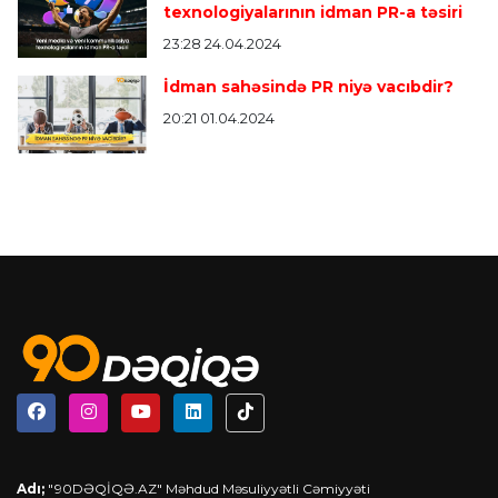
texnologiyalarının idman PR-a təsiri
23:28 24.04.2024
İdman sahəsində PR niyə vacıbdir?
20:21 01.04.2024
Adı;
"90DƏQİQƏ.AZ" Məhdud Məsuliyyətli Cəmiyyəti