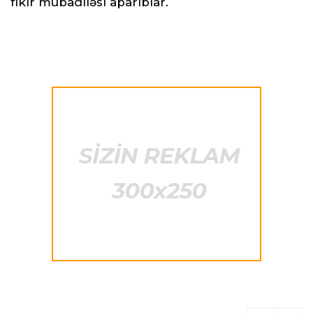
fikir mübadiləsi aparıblar.