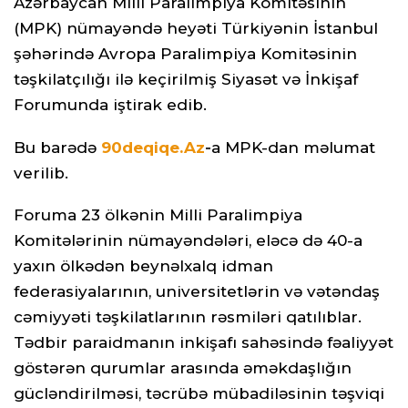
Azərbaycan Milli Paralimpiya Komitəsinin
(MPK) nümayəndə heyəti Türkiyənin İstanbul
şəhərində Avropa Paralimpiya Komitəsinin
təşkilatçılığı ilə keçirilmiş Siyasət və İnkişaf
Forumunda iştirak edib.
Bu barədə
90deqiqe.Az
-
a MPK-dan məlumat
verilib.
Foruma 23 ölkənin Milli Paralimpiya
Komitələrinin nümayəndələri, eləcə də 40-a
yaxın ölkədən beynəlxalq idman
federasiyalarının, universitetlərin və vətəndaş
cəmiyyəti təşkilatlarının rəsmiləri qatılıblar.
Tədbir paraidmanın inkişafı sahəsində fəaliyyət
göstərən qurumlar arasında əməkdaşlığın
gücləndirilməsi, təcrübə mübadiləsinin təşviqi