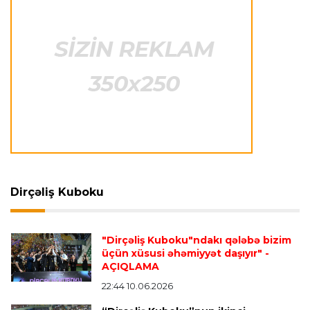
Azərbaycan cüdoçusu Avropa Kubokunda
bürünc medal qazanıb
Transfer
21:36 08.08.2026
“Barselona”nın sabiq futbolçusu karyerasını
MLS-də davam etdirəcək
Transfer
21:08 08.08.2026
Xulian Alvares “Atletiko” rəhbərliyini
“Barselona”ya keçidinə razı salmaq istəyir
Dirçəliş Kuboku
Transfer
21:05 08.08.2026
"Dirçəliş Kuboku"ndakı qələbə bizim
“Atletiko”nun futbolçusu “River Pleyt”ə keçir
üçün xüsusi əhəmiyyət daşıyır"
-
AÇIQLAMA
22:44 10.06.2026
Transfer
20:58 08.08.2026