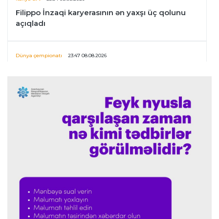
Filippo İnzaqi karyerasının ən yaxşı üç qolunu
açıqladı
Dünya çempionatı
23:47 08.08.2026
UEFA İnfantinonun fəaliyyəti ilə bağlı
araşdırmaya başlaya bilər
Offside
23:39 08.08.2026
Donald Trampın oğlu Enes Kanterin WNBA
planını dəstəklədi
Formula-1
23:23 08.08.2026
“Ferrari”nin məni necə təhlil etdiyini görəndə
şoka düşdüm”