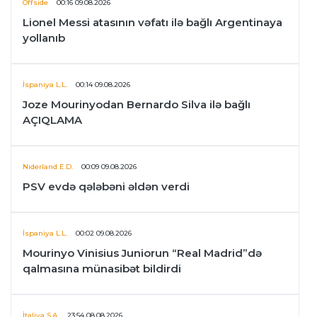
Offside
00:16 09.08.2026
Lionel Messi atasının vəfatı ilə bağlı Argentinaya
yollanıb
İspaniya L.L.
00:14 09.08.2026
Joze Mourinyodan Bernardo Silva ilə bağlı
AÇIQLAMA
Niderland E.D.
00:09 09.08.2026
PSV evdə qələbəni əldən verdi
İspaniya L.L.
00:02 09.08.2026
Mourinyo Vinisius Juniorun “Real Madrid”də
qalmasına münasibət bildirdi
İtaliya S.A.
23:54 08.08.2026