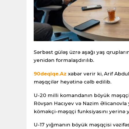
Sərbəst güləş üzrə aşağı yaş qrupları
yenidən formalaşdırılıb.
90deqiqe.Az
xəbər verir ki, Arif Abd
məşqçilər heyətinə cəlb edilib.
U-20 milli komandanın böyük məşqçisi
Rövşən Hacıyev və Nazim Əlicanovla
köməkçi-məşqçi funksiyasını yerinə y
U-17 yığmanın böyük məşqçisi vəzifəsi