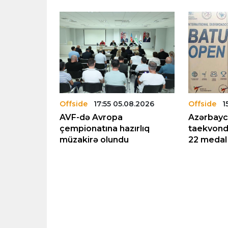
.08.2026
Offside
17:55 05.08.2026
Offside
1
18 qız
AVF-də Avropa
Azərbay
i Avropa
çempionatına hazırlıq
taekvond
növbəti
müzakirə olundu
22 medal
dı