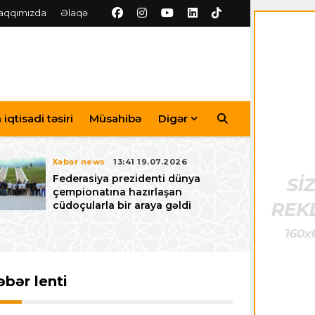
aqqımızda
Əlaqə
iqtisadi təsiri
Müsahibə
Digər
Xəbər news
13:41 19.07.2026
Federasiya prezidenti dünya
çempionatına hazırlaşan
cüdoçularla bir araya gəldi
əbər lenti