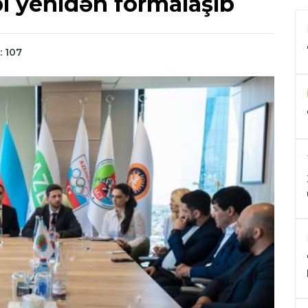
i yenidən formalaşıb
: 107