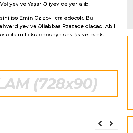
Vəliyev və Yaşar Əliyev də yer alıb.
ini isə Emin Əzizov icra edəcək. Bu
ahverdiyev və Əliabbas Rzazadə olacaq. Abil
usu ilə milli komandaya dəstək verəcək.