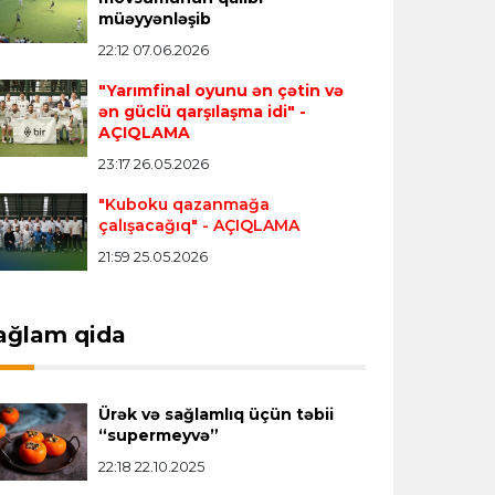
müəyyənləşib
Vinisius "Real Madrid"lə bağlı bütün
22:12 07.06.2026
paylaşımlarını sildi
- FOTO
"Yarımfinal oyunu ən çətin və
ən güclü qarşılaşma idi"
-
Çempionlar liqası
23:13 05.08.2026
AÇIQLAMA
"Sabah" Danimarkadan məğlubiyyətlə
23:17 26.05.2026
qayıdır
"Kuboku qazanmağa
çalışacağıq"
- AÇIQLAMA
Dünya çempionatı
23:11 05.08.2026
21:59 25.05.2026
"İnfantino istefa verməlidir"
ağlam qida
Transfer
22:58 05.08.2026
"Barselona" Kanselunu geri
qaytarmağa yaxındır
Ürək və sağlamlıq üçün təbii
“supermeyvə”
22:18 22.10.2025
Bütün xəbərlər >>>