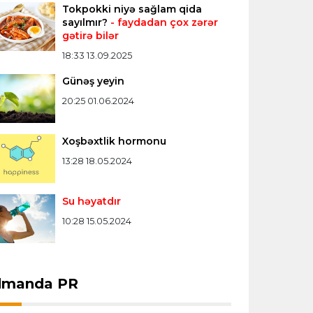
Tokpokki niyə sağlam qida
sayılmır?
- faydadan çox zərər
gətirə bilər
18:33 13.09.2025
Günəş yeyin
20:25 01.06.2024
Xoşbəxtlik hormonu
13:28 18.05.2024
Su həyatdır
10:28 15.05.2024
dmanda PR