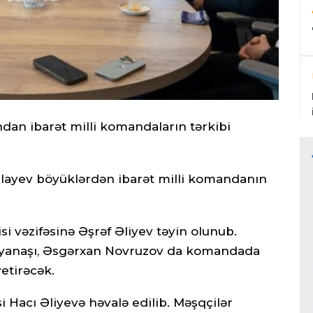
ndan ibarət milli komandaların tərkibi
ullayev böyüklərdən ibarət milli komandanın
 vəzifəsinə Əşrəf Əliyev təyin olunub.
 yanaşı, Əsgərxan Novruzov da komandada
etirəcək.
 Hacı Əliyevə həvalə edilib. Məşqçilər