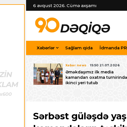
6 avqust 2026. Cümə axşamı
Xəbərlər
Sağlam qida
İdmanda PR
7.07.2026
Xəbər news
15:50 21.07.2026
iyev
Əməkdaşımız ilk media
riləcək U-15
kamandan oxatma turnirind
 festivalı ilə
ikinci yeri tutub
zalayıb
Sərbəst güləşdə yaş 