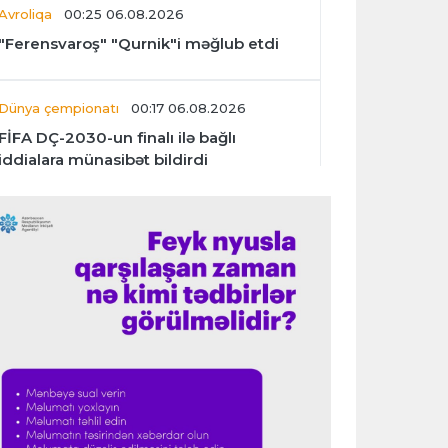
Avroliqa
00:25 06.08.2026
"Ferensvaroş" "Qurnik"i məğlub etdi
Dünya çempionatı
00:17 06.08.2026
FİFA DÇ-2030-un finalı ilə bağlı
iddialara münasibət bildirdi
Transfer
00:06 06.08.2026
"İnter"in müdafiəçisi üç klubu rədd etdi
Çempionlar liqası
00:02 06.08.2026
"Fənərbağça" "Şturm Qrats"ı iki
cavabsız qolla məğlub etdi
İtaliya S.A.
23:59 05.08.2026