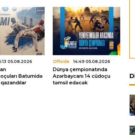
5:13 05.08.2026
Offside
14:49 05.08.2026
Of
can
Dünya çempionatında
Az
D
oçuları Batumidə
Azərbaycanı 14 cüdoçu
mi
 qazandılar
təmsil edəcək
be
mü