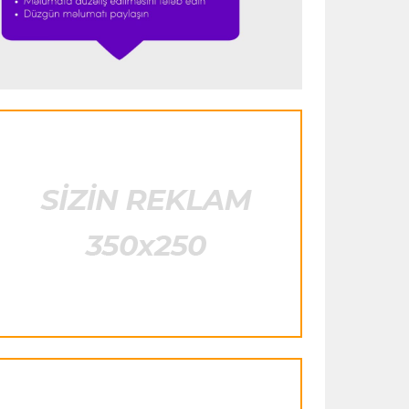
"Ümid edirəm ki, Leau "Milan"da
qalacaq"
Transfer
23:53 05.08.2026
"Yuventus" PSJ-nin qapıçısını transfer
etmək istəmədi
Transfer
23:50 05.08.2026
"Real"ın gənc ulduzu icarə əsasında
"Fiorentina"ya keçir
Transfer
23:46 05.08.2026
"Atletiko"nun müdafiəçisi "Aston
Villa"ya keçir