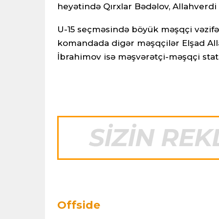
heyətində Qırxlar Bədəlov, Allahverdi 
U-15 seçməsində böyük məşqçi vəzifəs
komandada digər məşqçilər Elşad All
İbrahimov isə məşvərətçi-məşqçi stat
Offside