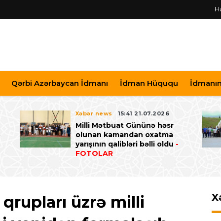
H
Qərbi Azərbaycan İdmanı
İdman Hüququ
İdmanın 
Xəbər news
15:41 21.07.2026
Milli Mətbuat Gününə həsr
ə
olunan kamandan oxatma
yarışının qalibləri bəlli oldu
-
FOTOLAR
X
qrupları üzrə milli