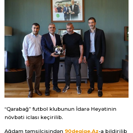
“Qarabağ” futbol klubunun İdarə Heyətinin
növbəti iclası keçirilib.
Ağdam təmsilçisindən
90deqiqe.Az
-a bildirilib