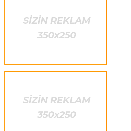
Formula-1
23:41 06.08.2026
"Bu il mənim üçün cəngəllikdə sağ qalmağa
bənzəyir"
Transfer
23:38 06.08.2026
"Barselona" Rodri üçün 60 milyon avro
ödəyəcək
Avroliqa
23:33 06.08.2026
Avropa Liqasının oyununda qeyri-adi hadisə
-
qarşılaşma su basmasına görə dayandırıldı
İtaliya S.A.
23:27 06.08.2026
Neapolda Maradonanın adını daşıyan yeni
stadion tikiləcək