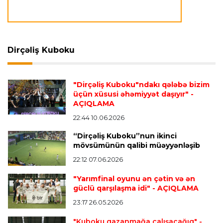
Avroliqa
23:23 06.08.2026
"Reyncers" uduzdu, ÇSKA-dan inamlı qələbə
Dirçəliş Kuboku
Transfer
23:18 06.08.2026
"Lids" tarixinin ən bahalı transferini reallaşdırdı
"Dirçəliş Kuboku"ndakı qələbə bizim
üçün xüsusi əhəmiyyət daşıyır"
-
AÇIQLAMA
İngiltərə P.L.
23:14 06.08.2026
Alexandre Pato İngiltərə klubunun prezidenti
22:44 10.06.2026
olacaq
“Dirçəliş Kuboku”nun ikinci
mövsümünün qalibi müəyyənləşib
22:12 07.06.2026
Transfer
23:08 06.08.2026
"Qalatasaray" Leaunun alternativini "Arsenal"da
"Yarımfinal oyunu ən çətin və ən
tapdı
güclü qarşılaşma idi"
- AÇIQLAMA
23:17 26.05.2026
Offside
23:04 06.08.2026
"Kuboku qazanmağa çalışacağıq"
-