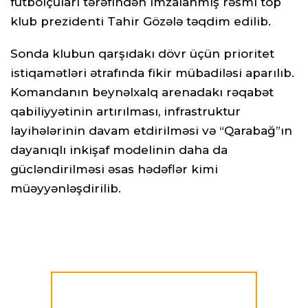
futbolçuları tərəfindən imzalanmış rəsmi top
klub prezidenti Tahir Gözələ təqdim edilib.
Sonda klubun qarşıdakı dövr üçün prioritet
istiqamətləri ətrafında fikir mübadiləsi aparılıb.
Komandanın beynəlxalq arenadakı rəqabət
qabiliyyətinin artırılması, infrastruktur
layihələrinin davam etdirilməsi və “Qarabağ”ın
dayanıqlı inkişaf modelinin daha da
gücləndirilməsi əsas hədəflər kimi
müəyyənləşdirilib.