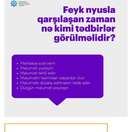
İspaniya L.L.
01:23 07.08.2026
"Barselona" Mərakeş klubuna qarşı keçirilməsi
planlaşdırılan yoldaşlıq oyununu ləğv etdi
Dünya çempionatı
23:59 06.08.2026
"Prezident səlahiyyətlərindən sui-istifadə edib"
-
FIFPRO-dan İnfantinoya sərt ittiham
Formula-1
23:51 06.08.2026
"Antonelli çox etibarlı pilota çevrilib"
Formula-1
23:44 06.08.2026
"Antonelli mövsümün ən yaxşı pilotlarından
biridir"