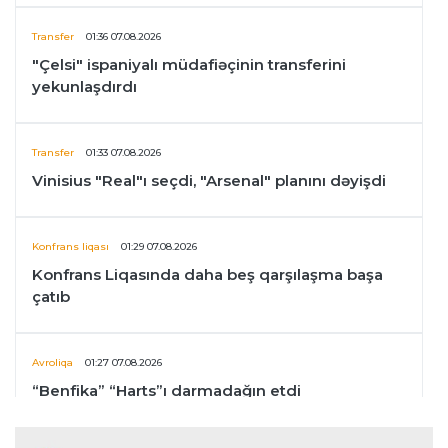
Transfer
01:36 07.08.2026
"Çelsi" ispaniyalı müdafiəçinin transferini
yekunlaşdırdı
Transfer
01:33 07.08.2026
Vinisius "Real"ı seçdi, "Arsenal" planını dəyişdi
Konfrans liqası
01:29 07.08.2026
Konfrans Liqasında daha beş qarşılaşma başa
çatıb
Avroliqa
01:27 07.08.2026
“Benfika” “Harts”ı darmadağın etdi