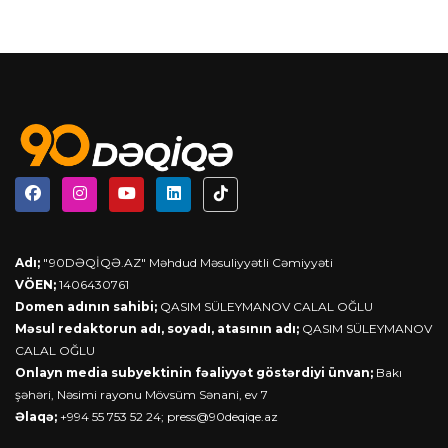
Adı;
"90DƏQİQƏ.AZ" Məhdud Məsuliyyətli Cəmiyyəti
VÖEN;
1406430761
Domen adının sahibi;
QASIM SÜLEYMANOV CALAL OĞLU
Məsul redaktorun adı, soyadı, atasının adı;
QASIM SÜLEYMANOV
CALAL OĞLU
Onlayn media subyektinin fəaliyyət göstərdiyi ünvan;
Bakı
şəhəri, Nəsimi rayonu Mövsüm Sənani, ev 7
Əlaqə;
+994 55 753 52 24;
press@90deqiqe.az