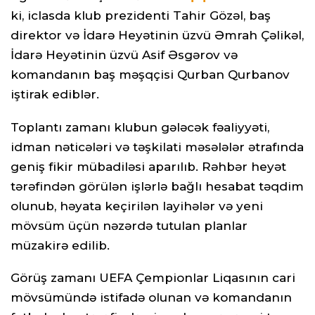
ki, iclasda klub prezidenti Tahir Gözəl, baş
direktor və İdarə Heyətinin üzvü Əmrah Çəlikəl,
İdarə Heyətinin üzvü Asif Əsgərov və
komandanın baş məşqçisi Qurban Qurbanov
iştirak ediblər.
Toplantı zamanı klubun gələcək fəaliyyəti,
idman nəticələri və təşkilati məsələlər ətrafında
geniş fikir mübadiləsi aparılıb. Rəhbər heyət
tərəfindən görülən işlərlə bağlı hesabat təqdim
olunub, həyata keçirilən layihələr və yeni
mövsüm üçün nəzərdə tutulan planlar
müzakirə edilib.
Görüş zamanı UEFA Çempionlar Liqasının cari
mövsümündə istifadə olunan və komandanın