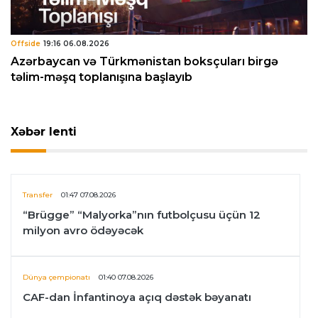
Offside
19:16 06.08.2026
Azərbaycan və Türkmənistan boksçuları birgə
təlim-məşq toplanışına başlayıb
Xəbər lenti
Transfer
01:47 07.08.2026
“Brügge” “Malyorka”nın futbolçusu üçün 12
milyon avro ödəyəcək
Dünya çempionatı
01:40 07.08.2026
CAF-dan İnfantinoya açıq dəstək bəyanatı