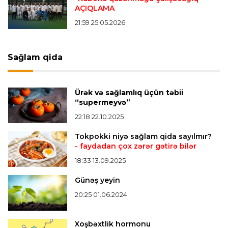
AÇIQLAMA
Çimərlik voleybolu üzrə ölkə çempionatında
finalçılar müəyyənləşdi
21:59 25.05.2026
Konfrans liqası
23:03 06.08.2026
Sağlam qida
"Qarabağ" "Dinamo"ya minimal hesabla uduzdu
Ürək və sağlamlıq üçün təbii
Bütün xəbərlər >>>
“supermeyvə”
22:18 22.10.2025
Tokpokki niyə sağlam qida sayılmır?
- faydadan çox zərər gətirə bilər
18:33 13.09.2025
Günəş yeyin
20:25 01.06.2024
Xoşbəxtlik hormonu