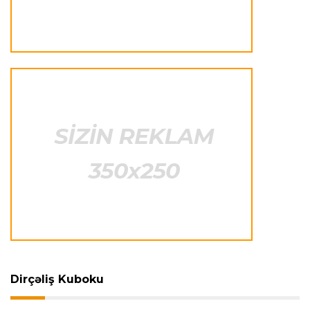
Çimərlik voleybolu üzrə ölkə çempionatının
qalibləri müəyyənləşdi
Offside
22:23 08.08.2026
Azərbaycan cüdoçusu Avropa Kubokunda
bürünc medal qazanıb
Transfer
21:36 08.08.2026
“Barselona”nın sabiq futbolçusu karyerasını
MLS-də davam etdirəcək
Transfer
21:08 08.08.2026
Xulian Alvares “Atletiko” rəhbərliyini
“Barselona”ya keçidinə razı salmaq istəyir
Dirçəliş Kuboku