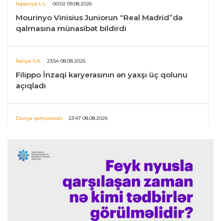
İspaniya L.L.
00:02 09.08.2026
Mourinyo Vinisius Juniorun “Real Madrid”də
qalmasına münasibət bildirdi
İtaliya S.A.
23:54 08.08.2026
Filippo İnzaqi karyerasının ən yaxşı üç qolunu
açıqladı
Dünya çempionatı
23:47 08.08.2026
UEFA İnfantinonun fəaliyyəti ilə bağlı
araşdırmaya başlaya bilər
Offside
23:39 08.08.2026
Donald Trampın oğlu Enes Kanterin WNBA
planını dəstəklədi