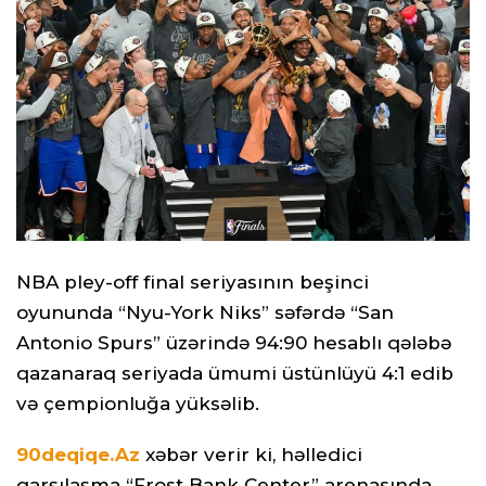
NBA pley-off final seriyasının beşinci
oyununda “Nyu-York Niks” səfərdə “San
Antonio Spurs” üzərində 94:90 hesablı qələbə
qazanaraq seriyada ümumi üstünlüyü 4:1 edib
və çempionluğa yüksəlib.
90deqiqe.Az
xəbər verir ki, həlledici
qarşılaşma “Frost Bank Center” arenasında