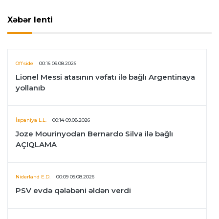
Xəbər lenti
Offside
00:16 09.08.2026
Lionel Messi atasının vəfatı ilə bağlı Argentinaya
yollanıb
İspaniya L.L.
00:14 09.08.2026
Joze Mourinyodan Bernardo Silva ilə bağlı
AÇIQLAMA
Niderland E.D.
00:09 09.08.2026
PSV evdə qələbəni əldən verdi