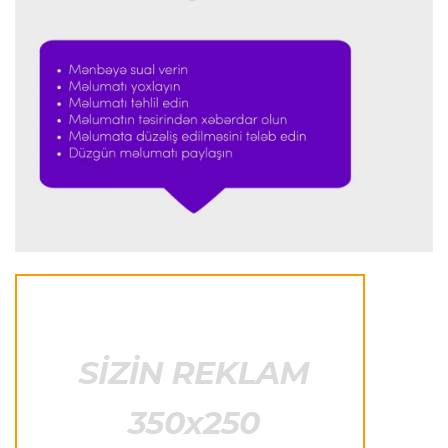
Formula-1
23:23 08.08.2026
“Ferrari”nin məni necə təhlil etdiyini görəndə
şoka düşdüm”
Formula-1
23:18 08.08.2026
“Ferrari”nin sabiq mühəndisi Həmiltonu
Şumaxerlə müqayisə etdi
İspaniya L.L.
23:09 08.08.2026
“Real Madrid” “Ferentsvaroş”a qalib gəldi
Fransa L.1
22:50 08.08.2026
PSJ “Mançester Yunayted”lə heç-heçə etdi
Offside
22:40 08.08.2026