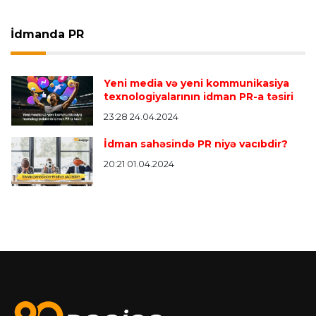
İdmanda PR
Yeni media və yeni kommunikasiya
texnologiyalarının idman PR-a təsiri
23:28 24.04.2024
İdman sahəsində PR niyə vacıbdir?
20:21 01.04.2024