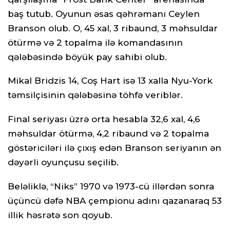
baş tutub. Oyunun əsas qəhrəmanı Ceylen
Branson olub. O, 45 xal, 3 ribaund, 3 məhsuldar
ötürmə və 2 topalma ilə komandasının
qələbəsində böyük pay sahibi olub.
Mikal Bridzis 14, Coş Hart isə 13 xalla Nyu-York
təmsilçisinin qələbəsinə töhfə veriblər.
Final seriyası üzrə orta hesabla 32,6 xal, 4,6
məhsuldar ötürmə, 4,2 ribaund və 2 topalma
göstəriciləri ilə çıxış edən Branson seriyanın ən
dəyərli oyunçusu seçilib.
Beləliklə, “Niks” 1970 və 1973-cü illərdən sonra
üçüncü dəfə NBA çempionu adını qazanaraq 53
illik həsrətə son qoyub.