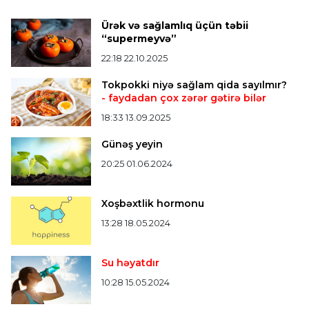
Formula-1
20:24 08.08.2026
Verstappen öz komandasının "Formula 1"də
Ürək və sağlamlıq üçün təbii
iştirak etməyəcəyini açıqladı
“supermeyvə”
22:18 22.10.2025
Bütün xəbərlər >>>
Tokpokki niyə sağlam qida sayılmır?
- faydadan çox zərər gətirə bilər
18:33 13.09.2025
Günəş yeyin
20:25 01.06.2024
Xoşbəxtlik hormonu
13:28 18.05.2024
Su həyatdır
10:28 15.05.2024