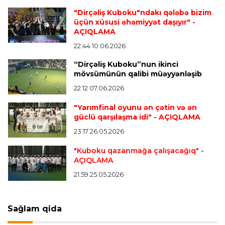
Transfer
21:05 08.08.2026
"Dirçəliş Kuboku"ndakı qələbə bizim
“Atletiko”nun futbolçusu “River Pleyt”ə keçir
üçün xüsusi əhəmiyyət daşıyır"
-
AÇIQLAMA
22:44 10.06.2026
Transfer
20:58 08.08.2026
“Dirçəliş Kuboku”nun ikinci
“Vest Hem” “Tottenhem”in futbolçusunu
mövsümünün qalibi müəyyənləşib
transfer edir
22:12 07.06.2026
"Yarımfinal oyunu ən çətin və ən
Offside
20:51 08.08.2026
güclü qarşılaşma idi"
- AÇIQLAMA
Kamandan oxatma üzrə ölkə çempionatında
23:17 26.05.2026
finalçılar bəlli oldu
"Kuboku qazanmağa çalışacağıq"
-
AÇIQLAMA
Offside
20:27 08.08.2026
21:59 25.05.2026
Mingəçevirdə “Kürü keçək?! 5” yarışı keçirildi
-
Qaliblər müəyyənləşdi
Sağlam qida