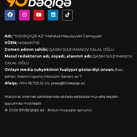
Adı;
"90DƏQİQƏ.AZ" Məhdud Məsuliyyətli Cəmiyyəti
VÖEN;
1406430761
Domen adının sahibi;
QASIM SÜLEYMANOV CALAL OĞLU
Məsul redaktorun adı, soyadı, atasının adı;
QASIM SÜLEYMANOV
CALAL OĞLU
Onlayn media subyektinin fəaliyyət göstərdiyi ünvan;
Bakı
şəhəri, Nəsimi rayonu Mövsüm Sənani, ev 7
Əlaqə;
+994 55 753 52 24;
press@90deqiqe.az
Məlumat internet səhifələrində istifadə edildikdə müvafiq keçidin
qoyulması mütləqdir.
90deqiqe.az
© 2026
- Bütün hüquqlar qorunur.