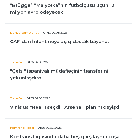
“Brügge” “Malyorka”nın futbolçusu üçün 12
milyon avro ödəyəcək
Dünya çempionatı
01:40 07.08.2026
CAF-dan İnfantinoya açıq dəstək bəyanatı
Transfer
01:36 07.08.2026
"Çelsi" ispaniyalı müdafiəçinin transferini
yekunlaşdırdı
Transfer
01:33 07.08.2026
Vinisius "Real"ı seçdi, "Arsenal" planını dəyişdi
Konfrans liqası
01:29 07.08.2026
Konfrans Liqasında daha beş qarşılaşma başa