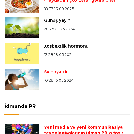
- faydadan çox zərər gətirə bilər
18:33 13.09.2025
Günəş yeyin
20:25 01.06.2024
Xoşbəxtlik hormonu
13:28 18.05.2024
Su həyatdır
10:28 15.05.2024
İdmanda PR
Yeni media və yeni kommunikasiya
texnologiyalarının idman PR-a təsiri