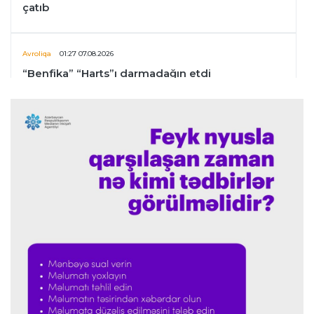
çatıb
Avroliqa
01:27 07.08.2026
“Benfika” “Harts”ı darmadağın etdi
İspaniya L.L.
01:23 07.08.2026
"Barselona" Mərakeş klubuna qarşı keçirilməsi
planlaşdırılan yoldaşlıq oyununu ləğv etdi
Dünya çempionatı
23:59 06.08.2026
"Prezident səlahiyyətlərindən sui-istifadə edib"
-
FIFPRO-dan İnfantinoya sərt ittiham
Formula-1
23:51 06.08.2026
"Antonelli çox etibarlı pilota çevrilib"