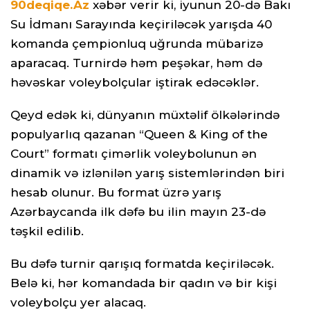
90deqiqe.Az
xəbər verir ki, iyunun 20-də Bakı
Su İdmanı Sarayında keçiriləcək yarışda 40
komanda çempionluq uğrunda mübarizə
aparacaq. Turnirdə həm peşəkar, həm də
həvəskar voleybolçular iştirak edəcəklər.
Qeyd edək ki, dünyanın müxtəlif ölkələrində
populyarlıq qazanan “Queen & King of the
Court” formatı çimərlik voleybolunun ən
dinamik və izlənilən yarış sistemlərindən biri
hesab olunur. Bu format üzrə yarış
Azərbaycanda ilk dəfə bu ilin mayın 23-də
təşkil edilib.
Bu dəfə turnir qarışıq formatda keçiriləcək.
Belə ki, hər komandada bir qadın və bir kişi
voleybolçu yer alacaq.