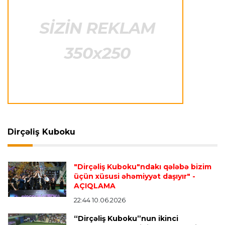
İtaliya S.A.
23:27 06.08.2026
Neapolda Maradonanın adını daşıyan yeni
stadion tikiləcək
Avroliqa
23:23 06.08.2026
"Reyncers" uduzdu, ÇSKA-dan inamlı qələbə
Dirçəliş Kuboku
Transfer
23:18 06.08.2026
"Lids" tarixinin ən bahalı transferini reallaşdırdı
"Dirçəliş Kuboku"ndakı qələbə bizim
üçün xüsusi əhəmiyyət daşıyır"
-
AÇIQLAMA
İngiltərə P.L.
23:14 06.08.2026
Alexandre Pato İngiltərə klubunun prezidenti
22:44 10.06.2026
olacaq
“Dirçəliş Kuboku”nun ikinci