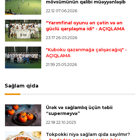
mövsümünün qalibi müəyyənləşib
22:12 07.06.2026
Transfer
23:08 06.08.2026
"Qalatasaray" Leaunun alternativini "Arsenal"da
"Yarımfinal oyunu ən çətin və ən
tapdı
güclü qarşılaşma idi"
- AÇIQLAMA
23:17 26.05.2026
Offside
23:04 06.08.2026
"Kuboku qazanmağa çalışacağıq"
-
AÇIQLAMA
Çimərlik voleybolu üzrə ölkə çempionatında
finalçılar müəyyənləşdi
21:59 25.05.2026
Konfrans liqası
23:03 06.08.2026
Sağlam qida
"Qarabağ" "Dinamo"ya minimal hesabla uduzdu
Ürək və sağlamlıq üçün təbii
Bütün xəbərlər >>>
“supermeyvə”
22:18 22.10.2025
Tokpokki niyə sağlam qida sayılmır?