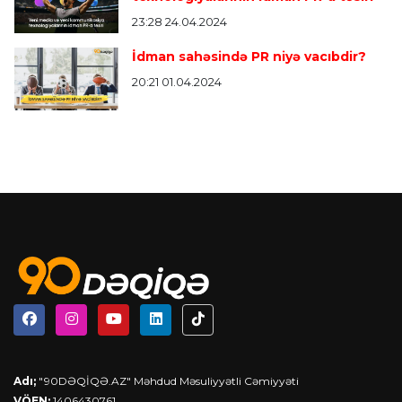
23:28 24.04.2024
İdman sahəsində PR niyə vacıbdir?
20:21 01.04.2024
Adı;
"90DƏQİQƏ.AZ" Məhdud Məsuliyyətli Cəmiyyəti
VÖEN;
1406430761