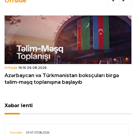
Offside
Offside
19:16 06.08.2026
Azərbaycan və Türkmənistan boksçuları birgə
təlim-məşq toplanışına başlayıb
Xəbər lenti
Transfer
01:47 07.08.2026