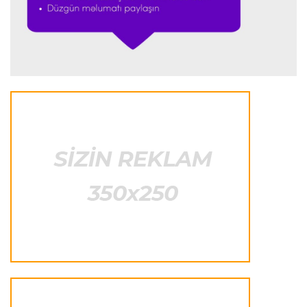
Formula-1
23:44 06.08.2026
"Antonelli mövsümün ən yaxşı pilotlarından
biridir"
Formula-1
23:41 06.08.2026
"Bu il mənim üçün cəngəllikdə sağ qalmağa
bənzəyir"
Transfer
23:38 06.08.2026
"Barselona" Rodri üçün 60 milyon avro
ödəyəcək
Avroliqa
23:33 06.08.2026
Avropa Liqasının oyununda qeyri-adi hadisə
-
qarşılaşma su basmasına görə dayandırıldı