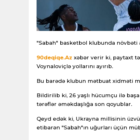
"Sabah" basketbol klubunda növbəti ay
90deqiqe.Az
xəbər verir ki, paytaxt 
Voynaloviçlə yollarını ayırıb.
Bu barədə klubun mətbuat xidməti m
Bildirilib ki, 26 yaşlı hücumçu ilə b
tərəflər əməkdaşlığa son qoyublar.
Qeyd edək ki, Ukrayna millisinin üzv
etibarən "Sabah"ın uğurları üçün müb