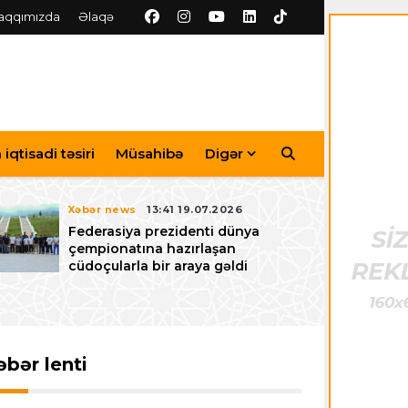
aqqımızda
Əlaqə
iqtisadi təsiri
Müsahibə
Digər
Xəbər news
13:41 19.07.2026
Federasiya prezidenti dünya
çempionatına hazırlaşan
cüdoçularla bir araya gəldi
əbər lenti