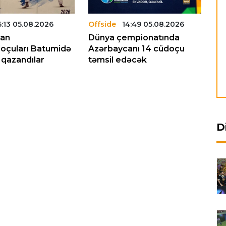
5:13 05.08.2026
Offside
14:49 05.08.2026
Of
can
Dünya çempionatında
Az
oçuları Batumidə
Azərbaycanı 14 cüdoçu
mi
 qazandılar
təmsil edəcək
be
mü
D