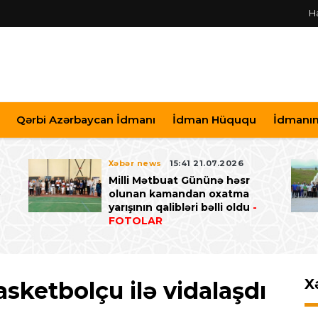
H
Qərbi Azərbaycan İdmanı
İdman Hüququ
İdmanın 
Xəbər news
15:41 21.07.2026
Milli Mətbuat Gününə həsr
ə
olunan kamandan oxatma
yarışının qalibləri bəlli oldu
-
FOTOLAR
X
sketbolçu ilə vidalaşdı