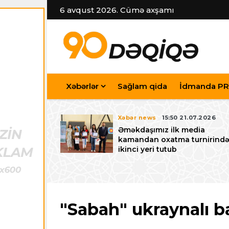
6 avqust 2026. Cümə axşamı
Xəbərlər
Sağlam qida
İdmanda PR
7.07.2026
Xəbər news
15:50 21.07.2026
iyev
Əməkdaşımız ilk media
riləcək U-15
kamandan oxatma turnirind
 festivalı ilə
ikinci yeri tutub
zalayıb
"Sabah" ukraynalı ba