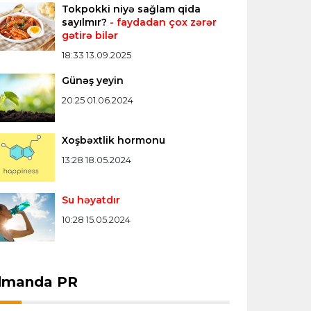
Tokpokki niyə sağlam qida
sayılmır?
- faydadan çox zərər
gətirə bilər
18:33 13.09.2025
Günəş yeyin
20:25 01.06.2024
Xoşbəxtlik hormonu
13:28 18.05.2024
Su həyatdır
10:28 15.05.2024
dmanda PR