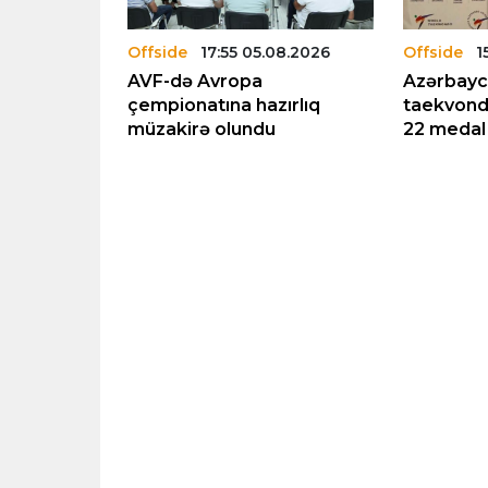
.08.2026
Offside
17:55 05.08.2026
Offside
1
18 qız
AVF-də Avropa
Azərbay
i Avropa
çempionatına hazırlıq
taekvond
növbəti
müzakirə olundu
22 medal
dı