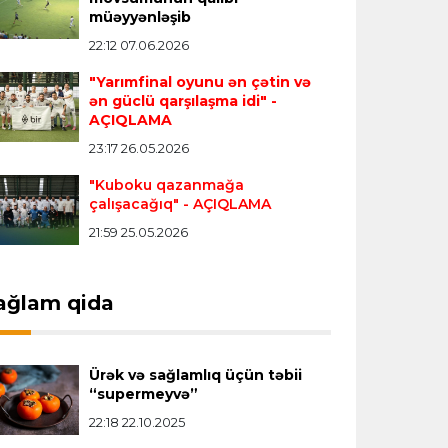
müəyyənləşib
Vinisius "Real Madrid"lə bağlı bütün
22:12 07.06.2026
paylaşımlarını sildi
- FOTO
"Yarımfinal oyunu ən çətin və
ən güclü qarşılaşma idi"
-
Çempionlar liqası
23:13 05.08.2026
AÇIQLAMA
"Sabah" Danimarkadan məğlubiyyətlə
23:17 26.05.2026
qayıdır
"Kuboku qazanmağa
çalışacağıq"
- AÇIQLAMA
Dünya çempionatı
23:11 05.08.2026
21:59 25.05.2026
"İnfantino istefa verməlidir"
ağlam qida
Transfer
22:58 05.08.2026
"Barselona" Kanselunu geri
qaytarmağa yaxındır
Ürək və sağlamlıq üçün təbii
“supermeyvə”
22:18 22.10.2025
Bütün xəbərlər >>>