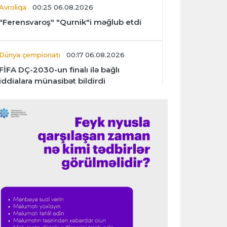
Avroliqa
00:25 06.08.2026
"Ferensvaroş" "Qurnik"i məğlub etdi
Dünya çempionatı
00:17 06.08.2026
FİFA DÇ-2030-un finalı ilə bağlı
iddialara münasibət bildirdi
Transfer
00:06 06.08.2026
"İnter"in müdafiəçisi üç klubu rədd etdi
Çempionlar liqası
00:02 06.08.2026
"Fənərbağça" "Şturm Qrats"ı iki
cavabsız qolla məğlub etdi
İtaliya S.A.
23:59 05.08.2026