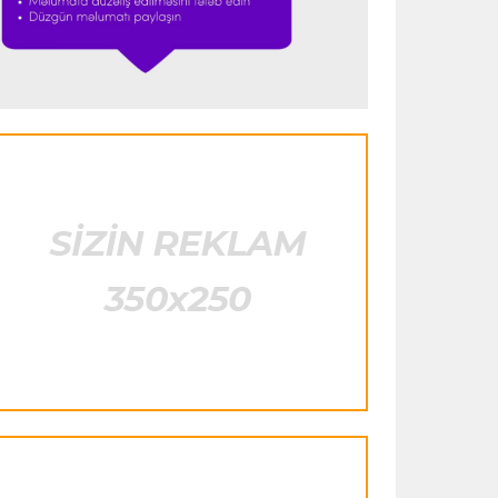
"Ümid edirəm ki, Leau "Milan"da
qalacaq"
Transfer
23:53 05.08.2026
"Yuventus" PSJ-nin qapıçısını transfer
etmək istəmədi
Transfer
23:50 05.08.2026
"Real"ın gənc ulduzu icarə əsasında
"Fiorentina"ya keçir
Transfer
23:46 05.08.2026
"Atletiko"nun müdafiəçisi "Aston
Villa"ya keçir