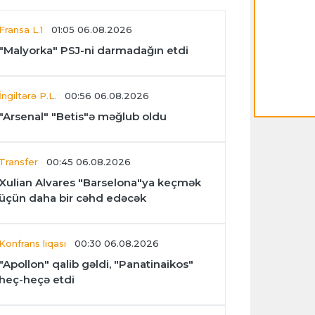
Fransa L.1
01:05 06.08.2026
"Malyorka" PSJ-ni darmadağın etdi
İngiltərə P.L.
00:56 06.08.2026
"Arsenal" "Betis"ə məğlub oldu
Transfer
00:45 06.08.2026
Xulian Alvares "Barselona"ya keçmək
üçün daha bir cəhd edəcək
Konfrans liqası
00:30 06.08.2026
"Apollon" qalib gəldi, "Panatinaikos"
heç-heçə etdi