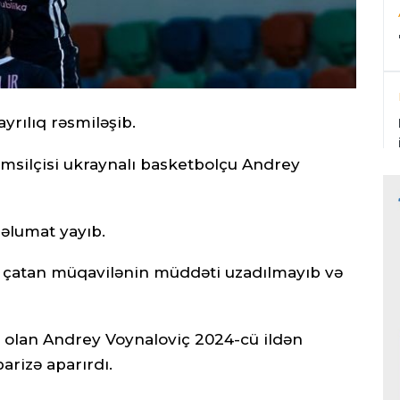
rılıq rəsmiləşib.
təmsilçisi ukraynalı basketbolçu Andrey
əlumat yayıb.
aşa çatan müqavilənin müddəti uzadılmayıb və
ü olan Andrey Voynaloviç 2024-cü ildən
arizə aparırdı.