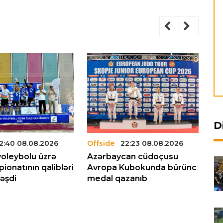
D
2:40 08.08.2026
Offside
22:23 08.08.2026
Of
voleybolu üzrə
Azərbaycan cüdoçusu
Ka
ionatının qalibləri
Avropa Kubokunda bürünc
öl
əşdi
medal qazanıb
fi