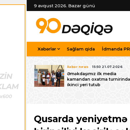
9 avqust 2026. Bazar günü
Xəbərlər
Sağlam qida
İdmanda PR
7.07.2026
Xəbər news
15:50 21.07.2026
iyev
Əməkdaşımız ilk media
riləcək U-15
kamandan oxatma turnirind
 festivalı ilə
ikinci yeri tutub
zalayıb
Qusarda yeniyetmə 