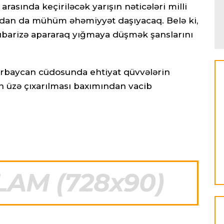
rasında keçiriləcək yarışın nəticələri milli
an da mühüm əhəmiyyət daşıyacaq. Belə ki,
 mübarizə apararaq yığmaya düşmək şanslarını
Azərbaycan cüdosunda ehtiyat qüvvələrin
n üzə çıxarılması baxımından vacib