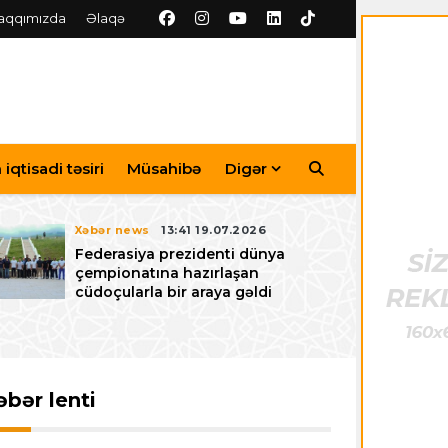
aqqımızda
Əlaqə
iqtisadi təsiri
Müsahibə
Digər
Xəbər news
13:41 19.07.2026
Federasiya prezidenti dünya
çempionatına hazırlaşan
cüdoçularla bir araya gəldi
əbər lenti