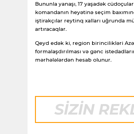
Bununla yanaşı, 17 yaşadək cüdoçular a
komandanın heyətinə seçim baxımınd
iştirakçılar reytinq xalları uğrunda
artıracaqlar.
Qeyd edək ki, region birincilikləri 
formalaşdırılması və gənc istedadları
mərhələlərdən hesab olunur.