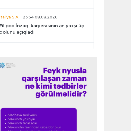
İtaliya S.A.
23:54 08.08.2026
Filippo İnzaqi karyerasının ən yaxşı üç
qolunu açıqladı
Dünya çempionatı
23:47 08.08.2026
UEFA İnfantinonun fəaliyyəti ilə bağlı
araşdırmaya başlaya bilər
Offside
23:39 08.08.2026
Donald Trampın oğlu Enes Kanterin
WNBA planını dəstəklədi
Formula-1
23:23 08.08.2026
“Ferrari”nin məni necə təhlil etdiyini