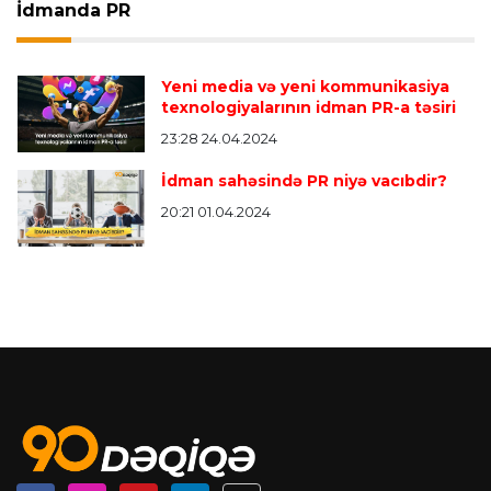
İdmanda PR
Yeni media və yeni kommunikasiya
texnologiyalarının idman PR-a təsiri
23:28 24.04.2024
İdman sahəsində PR niyə vacıbdir?
20:21 01.04.2024