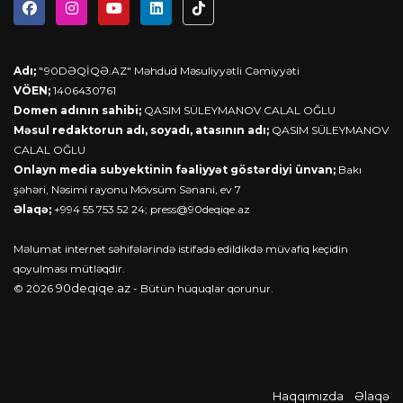
Adı;
"90DƏQİQƏ.AZ" Məhdud Məsuliyyətli Cəmiyyəti
VÖEN;
1406430761
Domen adının sahibi;
QASIM SÜLEYMANOV CALAL OĞLU
Məsul redaktorun adı, soyadı, atasının adı;
QASIM SÜLEYMANOV
CALAL OĞLU
Onlayn media subyektinin fəaliyyət göstərdiyi ünvan;
Bakı
şəhəri, Nəsimi rayonu Mövsüm Sənani, ev 7
Əlaqə;
+994 55 753 52 24;
press@90deqiqe.az
Məlumat internet səhifələrində istifadə edildikdə müvafiq keçidin
qoyulması mütləqdir.
90deqiqe.az
© 2026
- Bütün hüquqlar qorunur.
Haqqımızda
Əlaqə