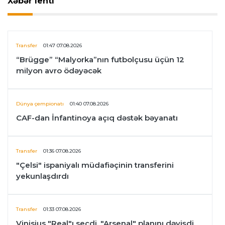
Xəbər lenti
Transfer
01:47 07.08.2026
“Brügge” “Malyorka”nın futbolçusu üçün 12
milyon avro ödəyəcək
Dünya çempionatı
01:40 07.08.2026
CAF-dan İnfantinoya açıq dəstək bəyanatı
Transfer
01:36 07.08.2026
"Çelsi" ispaniyalı müdafiəçinin transferini
yekunlaşdırdı
Transfer
01:33 07.08.2026
Vinisius "Real"ı seçdi, "Arsenal" planını dəyişdi