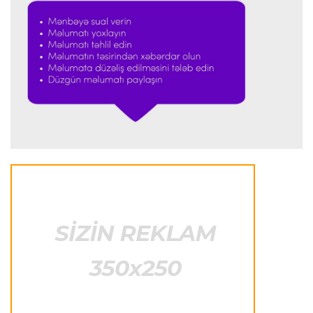
Formula-1
23:51 06.08.2026
"Antonelli çox etibarlı pilota çevrilib"
Formula-1
23:44 06.08.2026
"Antonelli mövsümün ən yaxşı pilotlarından
biridir"
Formula-1
23:41 06.08.2026
"Bu il mənim üçün cəngəllikdə sağ qalmağa
bənzəyir"
Transfer
23:38 06.08.2026
"Barselona" Rodri üçün 60 milyon avro
ödəyəcək