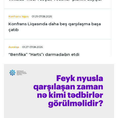
Konfrans liqası
01:29 07.08.2026
Konfrans Liqasında daha beş qarşılaşma başa
çatıb
Avroliqa
01:27 07.08.2026
“Benfika” “Harts”ı darmadağın etdi
İspaniya L.L.
01:23 07.08.2026
"Barselona" Mərakeş klubuna qarşı keçirilməsi
planlaşdırılan yoldaşlıq oyununu ləğv etdi
Dünya çempionatı
23:59 06.08.2026
"Prezident səlahiyyətlərindən sui-istifadə edib"
-
FIFPRO-dan İnfantinoya sərt ittiham