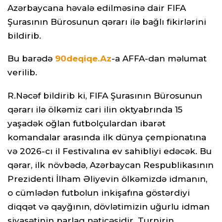
Azərbaycana həvalə edilməsinə dair FIFA
Şurasının Bürosunun qərarı ilə bağlı fikirlərini
bildirib.
Bu barədə
90deqiqe.Az
-a AFFA-dan məlumat
verilib.
R.Nəcəf bildirib ki, FIFA Şurasının Bürosunun
qərarı ilə ölkəmiz cari ilin oktyabrında 15
yaşadək oğlan futbolçulardan ibarət
komandalar arasında ilk dünya çempionatına
və 2026-cı il Festivalına ev sahibliyi edəcək. Bu
qərar, ilk növbədə, Azərbaycan Respublikasının
Prezidenti İlham Əliyevin ölkəmizdə idmanın,
o cümlədən futbolun inkişafına göstərdiyi
diqqət və qayğının, dövlətimizin uğurlu idman
siyasətinin parlaq nəticəsidir. Turnirin