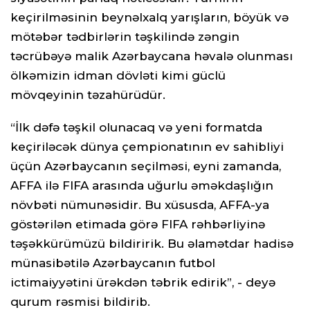
keçirilməsinin beynəlxalq yarışların, böyük və
mötəbər tədbirlərin təşkilində zəngin
təcrübəyə malik Azərbaycana həvalə olunması
ölkəmizin idman dövləti kimi güclü
mövqeyinin təzahürüdür.
“İlk dəfə təşkil olunacaq və yeni formatda
keçiriləcək dünya çempionatının ev sahibliyi
üçün Azərbaycanın seçilməsi, eyni zamanda,
AFFA ilə FIFA arasında uğurlu əməkdaşlığın
növbəti nümunəsidir. Bu xüsusda, AFFA-ya
göstərilən etimada görə FIFA rəhbərliyinə
təşəkkürümüzü bildiririk. Bu əlamətdar hadisə
münasibətilə Azərbaycanın futbol
ictimaiyyətini ürəkdən təbrik edirik”, - deyə
qurum rəsmisi bildirib.