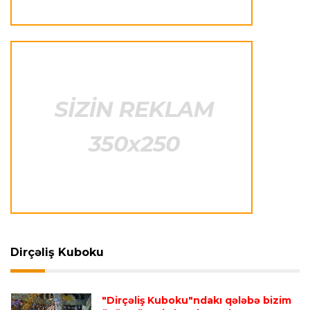
Avroliqa
23:33 06.08.2026
Avropa Liqasının oyununda qeyri-adi hadisə
-
qarşılaşma su basmasına görə dayandırıldı
İtaliya S.A.
23:27 06.08.2026
Neapolda Maradonanın adını daşıyan yeni
stadion tikiləcək
Avroliqa
23:23 06.08.2026
"Reyncers" uduzdu, ÇSKA-dan inamlı qələbə
Dirçəliş Kuboku
Transfer
23:18 06.08.2026
"Lids" tarixinin ən bahalı transferini reallaşdırdı
"Dirçəliş Kuboku"ndakı qələbə bizim