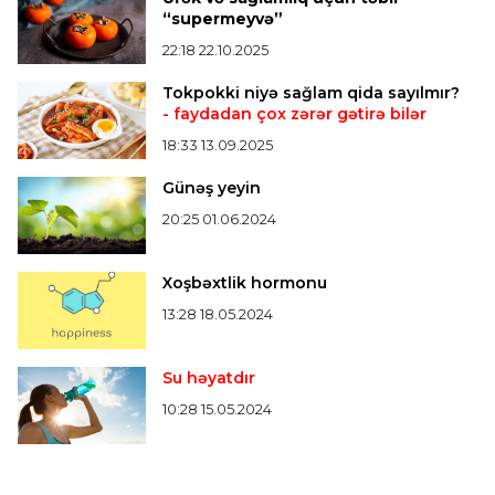
Bütün xəbərlər >>>
“supermeyvə”
22:18 22.10.2025
Tokpokki niyə sağlam qida sayılmır?
- faydadan çox zərər gətirə bilər
18:33 13.09.2025
Günəş yeyin
20:25 01.06.2024
Xoşbəxtlik hormonu
13:28 18.05.2024
Su həyatdır
10:28 15.05.2024