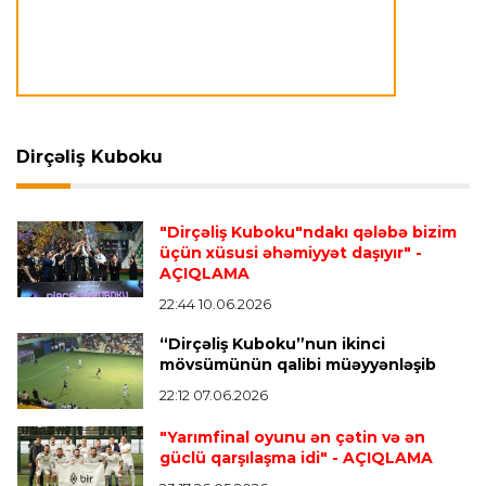
Avroliqa
23:23 06.08.2026
"Reyncers" uduzdu, ÇSKA-dan inamlı qələbə
Dirçəliş Kuboku
Transfer
23:18 06.08.2026
"Lids" tarixinin ən bahalı transferini reallaşdırdı
"Dirçəliş Kuboku"ndakı qələbə bizim
üçün xüsusi əhəmiyyət daşıyır"
-
AÇIQLAMA
İngiltərə P.L.
23:14 06.08.2026
Alexandre Pato İngiltərə klubunun prezidenti
22:44 10.06.2026
olacaq
“Dirçəliş Kuboku”nun ikinci
mövsümünün qalibi müəyyənləşib
22:12 07.06.2026
Transfer
23:08 06.08.2026
"Qalatasaray" Leaunun alternativini "Arsenal"da
"Yarımfinal oyunu ən çətin və ən
tapdı
güclü qarşılaşma idi"
- AÇIQLAMA