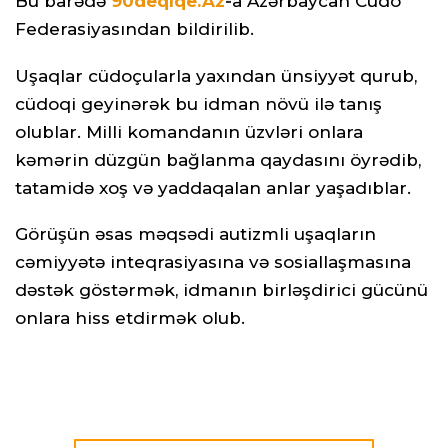
Bu barədə
90deqiqe.Az
-
a Azərbaycan Cüdo
Federasiyasından bildirilib.
Uşaqlar cüdoçularla yaxından ünsiyyət qurub,
cüdoqi geyinərək bu idman növü ilə tanış
olublar. Milli komandanın üzvləri onlara
kəmərin düzgün bağlanma qaydasını öyrədib,
tatamidə xoş və yaddaqalan anlar yaşadıblar.
Görüşün əsas məqsədi autizmli uşaqların
cəmiyyətə inteqrasiyasına və sosiallaşmasına
dəstək göstərmək, idmanın birləşdirici gücünü
onlara hiss etdirmək olub.