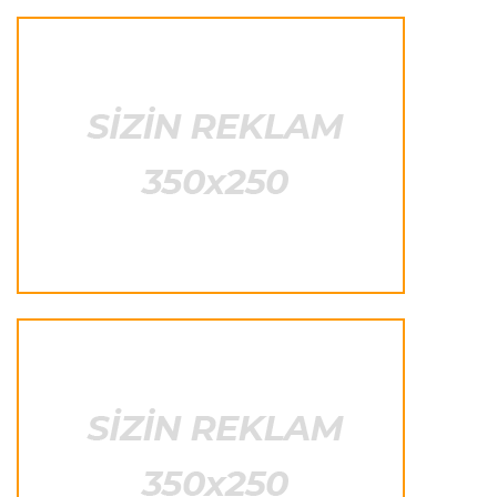
Formula-1
23:41 06.08.2026
"Bu il mənim üçün cəngəllikdə sağ qalmağa
bənzəyir"
Transfer
23:38 06.08.2026
"Barselona" Rodri üçün 60 milyon avro
ödəyəcək
Avroliqa
23:33 06.08.2026
Avropa Liqasının oyununda qeyri-adi hadisə
-
qarşılaşma su basmasına görə dayandırıldı
İtaliya S.A.
23:27 06.08.2026
Neapolda Maradonanın adını daşıyan yeni
stadion tikiləcək