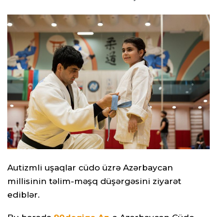
Autizmli uşaqlar cüdo üzrə Azərbaycan
millisinin təlim-məşq düşərgəsini ziyarət
ediblər.