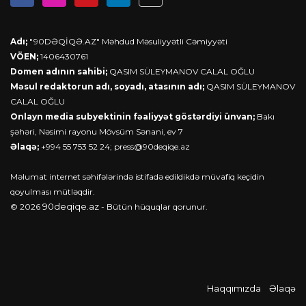
Adı;
"90DƏQİQƏ.AZ" Məhdud Məsuliyyətli Cəmiyyəti
VÖEN;
1406430761
Domen adının sahibi;
QASIM SÜLEYMANOV CALAL OĞLU
Məsul redaktorun adı, soyadı, atasının adı;
QASIM SÜLEYMANOV
CALAL OĞLU
Onlayn media subyektinin fəaliyyət göstərdiyi ünvan;
Bakı
şəhəri, Nəsimi rayonu Mövsüm Sənani, ev 7
Əlaqə;
+994 55 753 52 24;
press@90deqiqe.az
Məlumat internet səhifələrində istifadə edildikdə müvafiq keçidin
qoyulması mütləqdir.
90deqiqe.az
© 2026
- Bütün hüquqlar qorunur.
Haqqımızda
Əlaqə