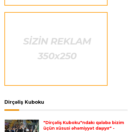
İtaliya S.A.
23:15 07.08.2026
"İnter"ə qarşı oyun komandamızın xarakterini
göstərəcək"
Transfer
23:12 07.08.2026
Lukaku ilə "Monako" arasında danışıqlar
aparılmır
Transfer
23:09 07.08.2026
"Milan" Leandro Paredesi transfer etməyə
hazırlaşır
Dirçəliş Kuboku
Transfer
23:05 07.08.2026
"Dirçəliş Kuboku"ndakı qələbə bizim
"Real" argentinalı futbolçusunu "Fiorentina"ya
üçün xüsusi əhəmiyyət daşıyır"
-