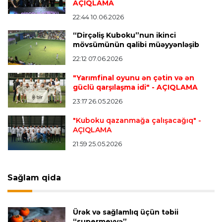
icarəyə göndərdi
AÇIQLAMA
22:44 10.06.2026
“Dirçəliş Kuboku”nun ikinci
Transfer
22:57 07.08.2026
mövsümünün qalibi müəyyənləşib
"Qranada" Zinəddin Zidanın oğlu ilə yollarını
ayırdı
22:12 07.06.2026
"Yarımfinal oyunu ən çətin və ən
güclü qarşılaşma idi"
- AÇIQLAMA
Transfer
22:54 07.08.2026
23:17 26.05.2026
"Mançester Siti" argentinalı qapıçını transfer
edir
"Kuboku qazanmağa çalışacağıq"
-
AÇIQLAMA
21:59 25.05.2026
Offside
19:46 07.08.2026
Çimərlik voleybolu üzrə ölkə çempionatında
bürünc medalın sahibi müəyyənləşdi
Sağlam qida
Misli Premyer liqa
16:52 07.08.2026
Ürək və sağlamlıq üçün təbii
"Zirə" Namik Ələskərovla yollarını ayırdı
“supermeyvə”