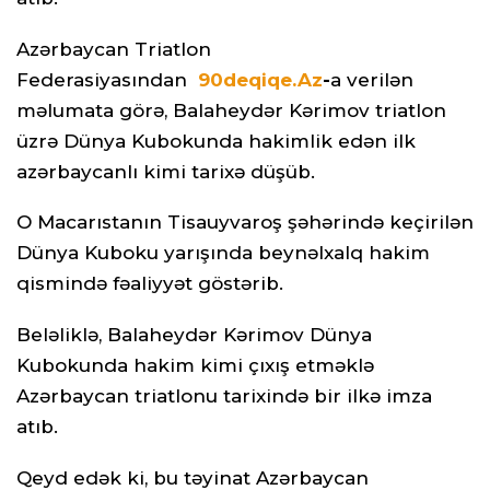
Azərbaycan Triatlon
Federasiyasından
90deqiqe.Az
-
a verilən
məlumata görə, Balaheydər Kərimov triatlon
üzrə Dünya Kubokunda hakimlik edən ilk
azərbaycanlı kimi tarixə düşüb.
O Macarıstanın Tisauyvaroş şəhərində keçirilən
Dünya Kuboku yarışında beynəlxalq hakim
qismində fəaliyyət göstərib.
Beləliklə, Balaheydər Kərimov Dünya
Kubokunda hakim kimi çıxış etməklə
Azərbaycan triatlonu tarixində bir ilkə imza
atıb.
Qeyd edək ki, bu təyinat Azərbaycan