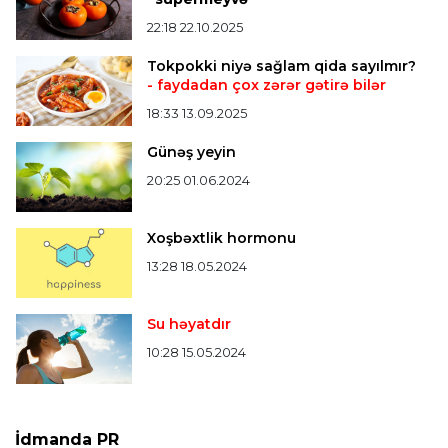
22:18 22.10.2025
Bütün xəbərlər >>>
Tokpokki niyə sağlam qida sayılmır?
- faydadan çox zərər gətirə bilər
18:33 13.09.2025
Günəş yeyin
20:25 01.06.2024
Xoşbəxtlik hormonu
13:28 18.05.2024
Su həyatdır
10:28 15.05.2024
İdmanda PR