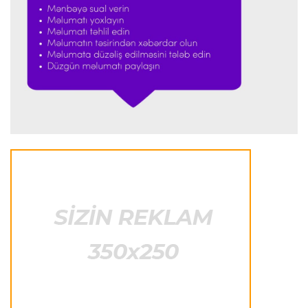
Formula-1
23:29 07.08.2026
"Antonellinin potensialına heç vaxt şübhə
etməmişəm"
Transfer
23:25 07.08.2026
"Liverpul" Barkola üçün 115 milyon avroluq təklif
hazırlayır
Formula-1
23:22 07.08.2026
"Onun istedadı uşaq yaşlarından bəlli idi"
Transfer
23:20 07.08.2026
"Nyukasl" "Mançester Yunayted"ə rədd cavabı
verdi