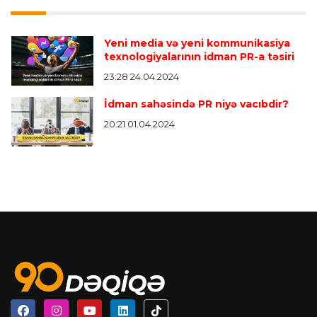
Yeni media və yeni kommunikasiya
texnologiyalarının idman PR-a təsiri
23:28 24.04.2024
İdman sahəsində PR niyə vacıbdir?
20:21 01.04.2024