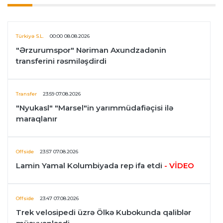
Türkiyə S.L.
00:00 08.08.2026
"Ərzurumspor" Nəriman Axundzadənin
transferini rəsmiləşdirdi
Transfer
23:59 07.08.2026
"Nyukasl" "Marsel"in yarımmüdafiəçisi ilə
maraqlanır
Offside
23:57 07.08.2026
Lamin Yamal Kolumbiyada rep ifa etdi
- VİDEO
Offside
23:47 07.08.2026
Trek velosipedi üzrə Ölkə Kubokunda qaliblər