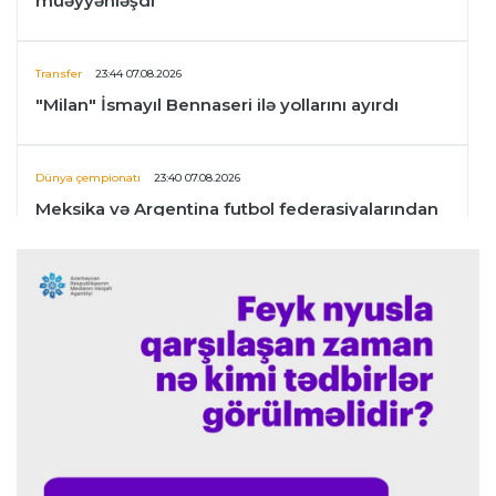
müəyyənləşdi
Transfer
23:44 07.08.2026
"Milan" İsmayıl Bennaseri ilə yollarını ayırdı
Dünya çempionatı
23:40 07.08.2026
Meksika və Argentina futbol federasiyalarından
İnfantinoya dəstək
Formula-1
23:36 07.08.2026
"Formula 1" pilotlarının 2026-cı il reytinqi
açıqlanıb
Transfer
23:32 07.08.2026
"Kristal Pelas" Takehiro Tomiyasunu heyətinə
qatdı