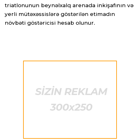
triatlonunun beynəlxalq arenada inkişafının və
yerli mütəxəssislərə göstərilən etimadın
növbəti göstəricisi hesab olunur.