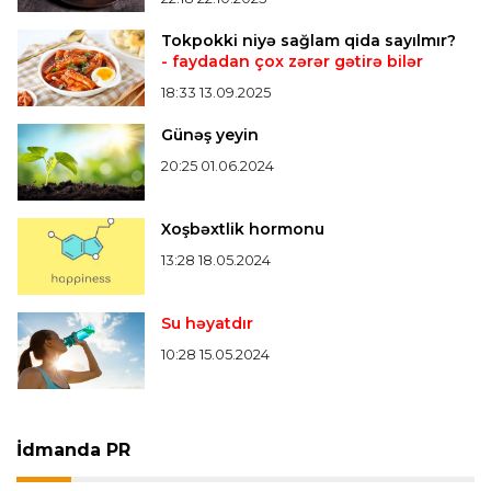
Bütün xəbərlər >>>
Tokpokki niyə sağlam qida sayılmır?
- faydadan çox zərər gətirə bilər
18:33 13.09.2025
Günəş yeyin
20:25 01.06.2024
Xoşbəxtlik hormonu
13:28 18.05.2024
Su həyatdır
10:28 15.05.2024
İdmanda PR