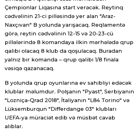
Çempionlar Liqasına start verəcək. Reytinq
cədvəlinin 21-ci pilləsində yer alan "Araz-
Naxçıvan" B yolunda yarışacaq. Reqlamentə
görə, reytin cədvəlinin 12-15 və 20-23-cü
pillələrində 8 komandaya ilkin mərhələdə qrup
qalibi olacaq 8 klub da qoşulacaq. Buradan
yalnız bir komanda – qrup qalibi 1/8 finala
vəsiqə qazanacaq.
B yolunda qrup oyunlarına ev sahibliyi edəcək
klublar məlumdur. Polşanın "Pyast", Serbiyanın
"Lozniça-Qrad 2018", İtaliyanın "L84 Torino" və
Lüksemburqun "Differdange 03" klubları
UEFA-ya müraciət edib və müsbət cavab
alıblar.