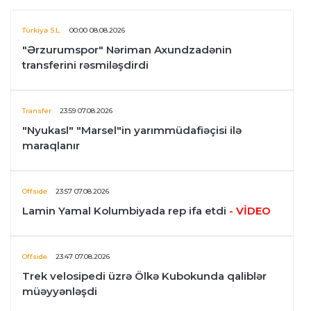
Türkiyə S.L.
00:00 08.08.2026
"Ərzurumspor" Nəriman Axundzadənin
transferini rəsmiləşdirdi
Transfer
23:59 07.08.2026
"Nyukasl" "Marsel"in yarımmüdafiəçisi ilə
maraqlanır
Offside
23:57 07.08.2026
Lamin Yamal Kolumbiyada rep ifa etdi
- VİDEO
Offside
23:47 07.08.2026
Trek velosipedi üzrə Ölkə Kubokunda qaliblər
müəyyənləşdi