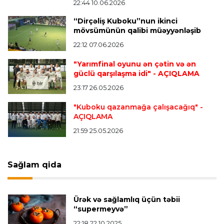
22:44 10.06.2026
“Dirçəliş Kuboku”nun ikinci
Transfer
22:57 07.08.2026
mövsümünün qalibi müəyyənləşib
"Qranada" Zinəddin Zidanın oğlu ilə yollarını
ayırdı
22:12 07.06.2026
"Yarımfinal oyunu ən çətin və ən
güclü qarşılaşma idi"
- AÇIQLAMA
Transfer
22:54 07.08.2026
23:17 26.05.2026
"Mançester Siti" argentinalı qapıçını transfer
edir
"Kuboku qazanmağa çalışacağıq"
-
AÇIQLAMA
21:59 25.05.2026
Offside
19:46 07.08.2026
Çimərlik voleybolu üzrə ölkə çempionatında
bürünc medalın sahibi müəyyənləşdi
Sağlam qida
Misli Premyer liqa
16:52 07.08.2026
Ürək və sağlamlıq üçün təbii
"Zirə" Namik Ələskərovla yollarını ayırdı
“supermeyvə”
22:18 22.10.2025