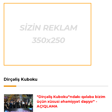
İtaliya S.A.
23:15 07.08.2026
"İnter"ə qarşı oyun komandamızın xarakterini
göstərəcək"
Transfer
23:12 07.08.2026
Lukaku ilə "Monako" arasında danışıqlar
aparılmır
Transfer
23:09 07.08.2026
"Milan" Leandro Paredesi transfer etməyə
hazırlaşır
Dirçəliş Kuboku
Transfer
23:05 07.08.2026
"Dirçəliş Kuboku"ndakı qələbə bizim
"Real" argentinalı futbolçusunu "Fiorentina"ya
üçün xüsusi əhəmiyyət daşıyır"
-
icarəyə göndərdi
AÇIQLAMA