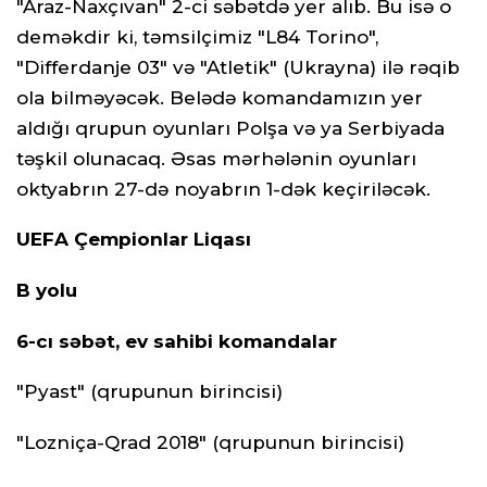
"Araz-Naxçıvan" 2-ci səbətdə yer alıb. Bu isə o
deməkdir ki, təmsilçimiz "L84 Torino",
"Differdanje 03" və "Atletik" (Ukrayna) ilə rəqib
ola bilməyəcək. Belədə komandamızın yer
aldığı qrupun oyunları Polşa və ya Serbiyada
təşkil olunacaq. Əsas mərhələnin oyunları
oktyabrın 27-də noyabrın 1-dək keçiriləcək.
UEFA Çempionlar Liqası
B yolu
6-cı səbət, ev sahibi komandalar
"Pyast" (qrupunun birincisi)
"Lozniça-Qrad 2018" (qrupunun birincisi)