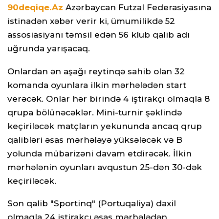
90deqiqe.Az
Azərbaycan Futzal Federasiyasına
istinadən xəbər verir ki, ümumilikdə 52
assosiasiyanı təmsil edən 56 klub qalib adı
uğrunda yarışacaq.
Onlardan ən aşağı reytinqə sahib olan 32
komanda oyunlara ilkin mərhələdən start
verəcək. Onlar hər birində 4 iştirakçı olmaqla 8
qrupa bölünəcəklər. Mini-turnir şəklində
keçiriləcək matçların yekununda ancaq qrup
qalibləri əsas mərhələyə yüksələcək və B
yolunda mübarizəni davam etdirəcək. İlkin
mərhələnin oyunları avqustun 25-dən 30-dək
keçiriləcək.
Son qalib "Sportinq" (Portuqaliya) daxil
olmaqla 24 iştirakçı əsas mərhələdən