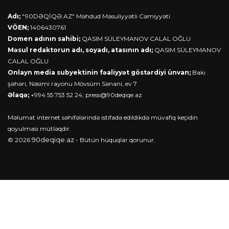
Adı;
"90DƏQİQƏ.AZ" Məhdud Məsuliyyətli Cəmiyyəti
VÖEN;
1406430761
Domen adının sahibi;
QASIM SÜLEYMANOV CALAL OĞLU
Məsul redaktorun adı, soyadı, atasının adı;
QASIM SÜLEYMANOV
CALAL OĞLU
Onlayn media subyektinin fəaliyyət göstərdiyi ünvan;
Bakı
şəhəri, Nəsimi rayonu Mövsüm Sənani, ev 7
Əlaqə;
+994 55 753 52 24;
press@90deqiqe.az
Məlumat internet səhifələrində istifadə edildikdə müvafiq keçidin
qoyulması mütləqdir.
90deqiqe.az
© 2026
- Bütün hüquqlar qorunur.
Haqqımızda
Əlaqə