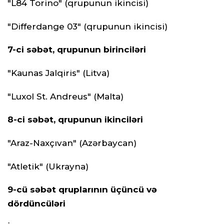
"L84 Torino" (qrupunun ikincisi)
"Differdange 03" (qrupunun ikincisi)
7-ci səbət, qrupunun birinciləri
"Kaunas Jalqiris" (Litva)
"Luxol St. Andreus" (Malta)
8-ci səbət, qrupunun ikinciləri
"Araz-Naxçıvan" (Azərbaycan)
"Atletik" (Ukrayna)
9-cü səbət qruplarının üçüncü və
dördüncüləri