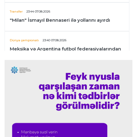
Transfer
23:44 07.08.2026
"Milan" İsmayıl Bennaseri ilə yollarını ayırdı
Dünya çempionatı
23:40 07.08.2026
Meksika və Argentina futbol federasiyalarından
İnfantinoya dəstək
Formula-1
23:36 07.08.2026
"Formula 1" pilotlarının 2026-cı il reytinqi
açıqlanıb
Transfer
23:32 07.08.2026
"Kristal Pelas" Takehiro Tomiyasunu heyətinə
qatdı