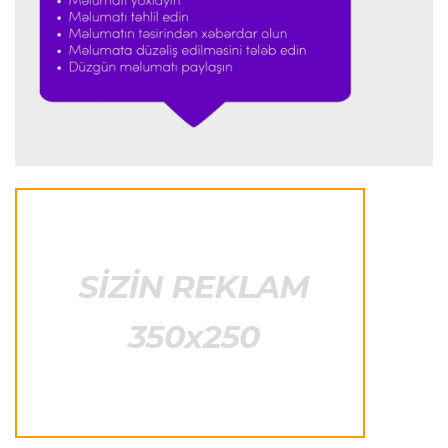
Formula-1
23:29 07.08.2026
"Antonellinin potensialına heç vaxt şübhə
etməmişəm"
Transfer
23:25 07.08.2026
"Liverpul" Barkola üçün 115 milyon avroluq təklif
hazırlayır
Formula-1
23:22 07.08.2026
"Onun istedadı uşaq yaşlarından bəlli idi"
Transfer
23:20 07.08.2026
"Nyukasl" "Mançester Yunayted"ə rədd cavabı
verdi