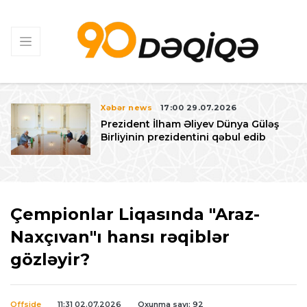
Xəbər news
17:00 29.07.2026
Prezident İlham Əliyev Dünya Güləş
Birliyinin prezidentini qəbul edib
Çempionlar Liqasında "Araz-
Naxçıvan"ı hansı rəqiblər
gözləyir?
Offside
11:31 02.07.2026
Oxunma sayı: 92