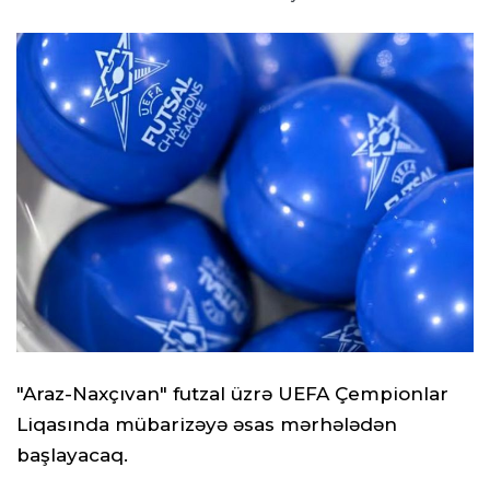
"Araz-Naxçıvan" futzal üzrə UEFA Çempionlar
Liqasında mübarizəyə əsas mərhələdən
başlayacaq.