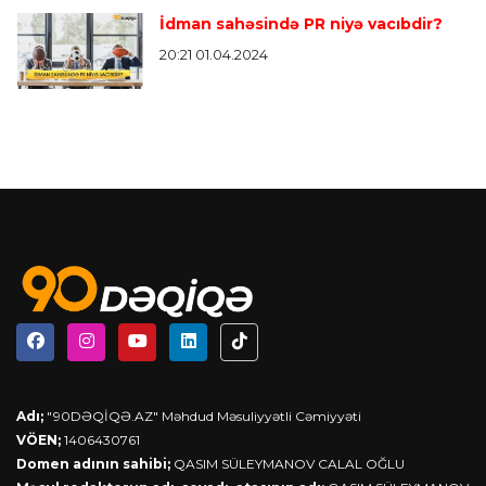
İdman sahəsində PR niyə vacıbdir?
20:21 01.04.2024
Adı;
"90DƏQİQƏ.AZ" Məhdud Məsuliyyətli Cəmiyyəti
VÖEN;
1406430761
Domen adının sahibi;
QASIM SÜLEYMANOV CALAL OĞLU