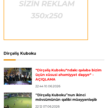
Transfer
23:12 07.08.2026
Lukaku ilə "Monako" arasında danışıqlar
aparılmır
Transfer
23:09 07.08.2026
"Milan" Leandro Paredesi transfer etməyə
hazırlaşır
Dirçəliş Kuboku
Transfer
23:05 07.08.2026
"Dirçəliş Kuboku"ndakı qələbə bizim
"Real" argentinalı futbolçusunu "Fiorentina"ya
üçün xüsusi əhəmiyyət daşıyır"
-
icarəyə göndərdi
AÇIQLAMA
22:44 10.06.2026
“Dirçəliş Kuboku”nun ikinci
Transfer
22:57 07.08.2026
mövsümünün qalibi müəyyənləşib
"Qranada" Zinəddin Zidanın oğlu ilə yollarını
ayırdı
22:12 07.06.2026