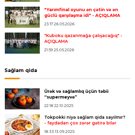
"Yarımfinal oyunu ən çətin və ən
güclü qarşılaşma idi"
- AÇIQLAMA
Transfer
22:54 07.08.2026
23:17 26.05.2026
"Mançester Siti" argentinalı qapıçını transfer
edir
"Kuboku qazanmağa çalışacağıq"
-
AÇIQLAMA
21:59 25.05.2026
Offside
19:46 07.08.2026
Çimərlik voleybolu üzrə ölkə çempionatında
bürünc medalın sahibi müəyyənləşdi
Sağlam qida
Misli Premyer liqa
16:52 07.08.2026
Ürək və sağlamlıq üçün təbii
"Zirə" Namik Ələskərovla yollarını ayırdı
“supermeyvə”
22:18 22.10.2025
Bütün xəbərlər >>>
Tokpokki niyə sağlam qida sayılmır?
- faydadan çox zərər gətirə bilər
18:33 13.09.2025