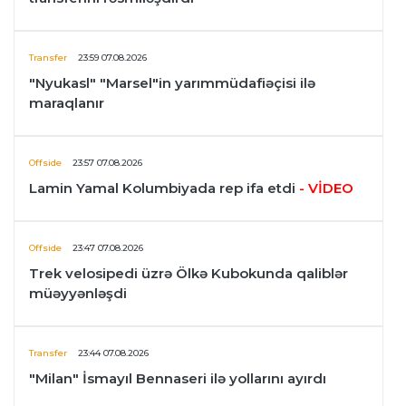
Transfer
23:59 07.08.2026
"Nyukasl" "Marsel"in yarımmüdafiəçisi ilə
maraqlanır
Offside
23:57 07.08.2026
Lamin Yamal Kolumbiyada rep ifa etdi
- VİDEO
Offside
23:47 07.08.2026
Trek velosipedi üzrə Ölkə Kubokunda qaliblər
müəyyənləşdi
Transfer
23:44 07.08.2026
"Milan" İsmayıl Bennaseri ilə yollarını ayırdı