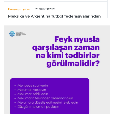
Dünya çempionatı
23:40 07.08.2026
Meksika və Argentina futbol federasiyalarından
İnfantinoya dəstək
Formula-1
23:36 07.08.2026
"Formula 1" pilotlarının 2026-cı il reytinqi
açıqlanıb
Transfer
23:32 07.08.2026
"Kristal Pelas" Takehiro Tomiyasunu heyətinə
qatdı
Formula-1
23:29 07.08.2026
"Antonellinin potensialına heç vaxt şübhə
etməmişəm"