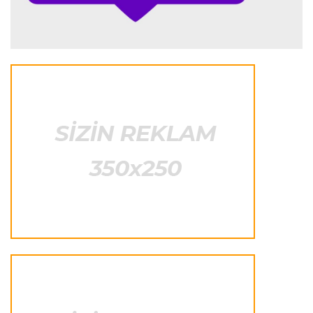
Transfer
23:25 07.08.2026
"Liverpul" Barkola üçün 115 milyon avroluq təklif
hazırlayır
Formula-1
23:22 07.08.2026
"Onun istedadı uşaq yaşlarından bəlli idi"
Transfer
23:20 07.08.2026
"Nyukasl" "Mançester Yunayted"ə rədd cavabı
verdi
İtaliya S.A.
23:15 07.08.2026
"İnter"ə qarşı oyun komandamızın xarakterini
göstərəcək"