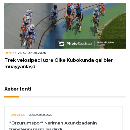
Offside
23:47 07.08.2026
Trek velosipedi üzrə Ölkə Kubokunda qaliblər
müəyyənləşdi
Xəbər lenti
Türkiyə S.L.
00:00 08.08.2026
"Ərzurumspor" Nəriman Axundzadənin
transferini rəsmiləşdirdi