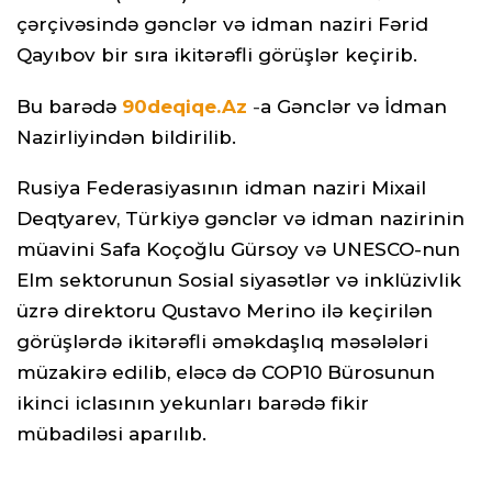
çərçivəsində gənclər və idman naziri Fərid
Qayıbov bir sıra ikitərəfli görüşlər keçirib.
Bu barədə
90deqiqe.Az
-
a Gənclər və İdman
Nazirliyindən bildirilib.
Rusiya Federasiyasının idman naziri Mixail
Deqtyarev, Türkiyə gənclər və idman nazirinin
müavini Safa Koçoğlu Gürsoy və UNESCO-nun
Elm sektorunun Sosial siyasətlər və inklüzivlik
üzrə direktoru Qustavo Merino ilə keçirilən
görüşlərdə ikitərəfli əməkdaşlıq məsələləri
müzakirə edilib, eləcə də COP10 Bürosunun
ikinci iclasının yekunları barədə fikir
mübadiləsi aparılıb.