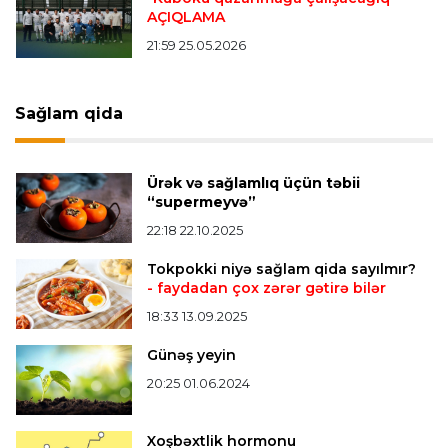
AÇIQLAMA
21:59 25.05.2026
Offside
19:46 07.08.2026
Çimərlik voleybolu üzrə ölkə çempionatında
bürünc medalın sahibi müəyyənləşdi
Sağlam qida
Misli Premyer liqa
16:52 07.08.2026
Ürək və sağlamlıq üçün təbii
"Zirə" Namik Ələskərovla yollarını ayırdı
“supermeyvə”
22:18 22.10.2025
Bütün xəbərlər >>>
Tokpokki niyə sağlam qida sayılmır?
- faydadan çox zərər gətirə bilər
18:33 13.09.2025
Günəş yeyin
20:25 01.06.2024
Xoşbəxtlik hormonu