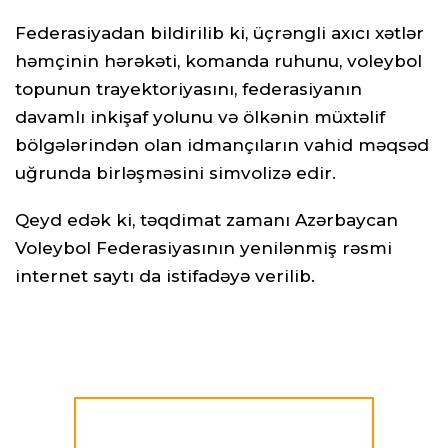
Federasiyadan bildirilib ki, üçrəngli axıcı xətlər
həmçinin hərəkəti, komanda ruhunu, voleybol
topunun trayektoriyasını, federasiyanın
davamlı inkişaf yolunu və ölkənin müxtəlif
bölgələrindən olan idmançıların vahid məqsəd
uğrunda birləşməsini simvolizə edir.
Qeyd edək ki, təqdimat zamanı Azərbaycan
Voleybol Federasiyasının yenilənmiş rəsmi
internet saytı da istifadəyə verilib.