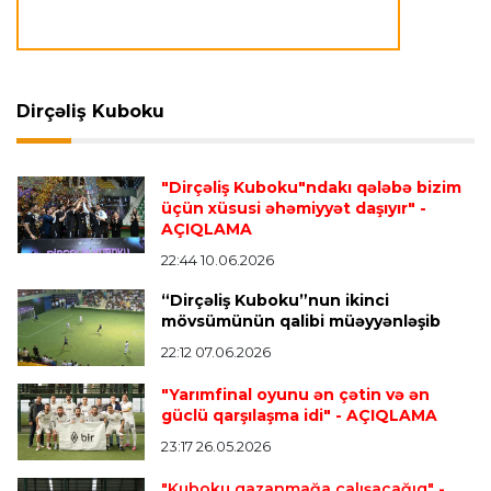
Transfer
23:09 07.08.2026
"Milan" Leandro Paredesi transfer etməyə
hazırlaşır
Dirçəliş Kuboku
Transfer
23:05 07.08.2026
"Dirçəliş Kuboku"ndakı qələbə bizim
"Real" argentinalı futbolçusunu "Fiorentina"ya
üçün xüsusi əhəmiyyət daşıyır"
-
icarəyə göndərdi
AÇIQLAMA
22:44 10.06.2026
“Dirçəliş Kuboku”nun ikinci
Transfer
22:57 07.08.2026
mövsümünün qalibi müəyyənləşib
"Qranada" Zinəddin Zidanın oğlu ilə yollarını
ayırdı
22:12 07.06.2026
"Yarımfinal oyunu ən çətin və ən
güclü qarşılaşma idi"
- AÇIQLAMA
Transfer
22:54 07.08.2026
23:17 26.05.2026
"Mançester Siti" argentinalı qapıçını transfer
edir
"Kuboku qazanmağa çalışacağıq"
-