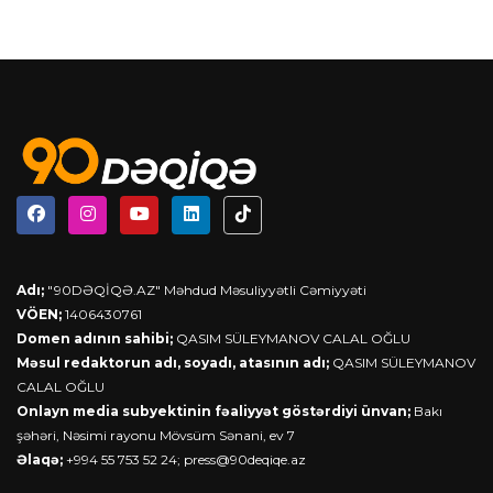
Adı;
"90DƏQİQƏ.AZ" Məhdud Məsuliyyətli Cəmiyyəti
VÖEN;
1406430761
Domen adının sahibi;
QASIM SÜLEYMANOV CALAL OĞLU
Məsul redaktorun adı, soyadı, atasının adı;
QASIM SÜLEYMANOV
CALAL OĞLU
Onlayn media subyektinin fəaliyyət göstərdiyi ünvan;
Bakı
şəhəri, Nəsimi rayonu Mövsüm Sənani, ev 7
Əlaqə;
+994 55 753 52 24;
press@90deqiqe.az