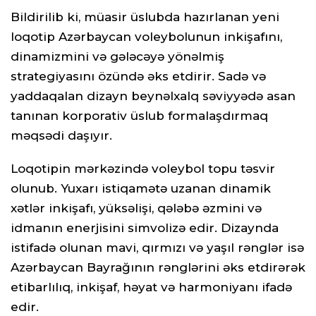
Bildirilib ki, müasir üslubda hazırlanan yeni
loqotip Azərbaycan voleybolunun inkişafını,
dinamizmini və gələcəyə yönəlmiş
strategiyasını özündə əks etdirir. Sadə və
yaddaqalan dizayn beynəlxalq səviyyədə asan
tanınan korporativ üslub formalaşdırmaq
məqsədi daşıyır.
Loqotipin mərkəzində voleybol topu təsvir
olunub. Yuxarı istiqamətə uzanan dinamik
xətlər inkişafı, yüksəlişi, qələbə əzmini və
idmanın enerjisini simvolizə edir. Dizaynda
istifadə olunan mavi, qırmızı və yaşıl rənglər isə
Azərbaycan Bayrağının rənglərini əks etdirərək
etibarlılıq, inkişaf, həyat və harmoniyanı ifadə
edir.