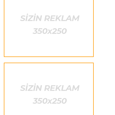
Formula-1
23:22 07.08.2026
"Onun istedadı uşaq yaşlarından bəlli idi"
Transfer
23:20 07.08.2026
"Nyukasl" "Mançester Yunayted"ə rədd cavabı
verdi
İtaliya S.A.
23:15 07.08.2026
"İnter"ə qarşı oyun komandamızın xarakterini
göstərəcək"
Transfer
23:12 07.08.2026
Lukaku ilə "Monako" arasında danışıqlar
aparılmır