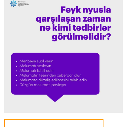
Formula-1
23:36 07.08.2026
"Formula 1" pilotlarının 2026-cı il reytinqi
açıqlanıb
Transfer
23:32 07.08.2026
"Kristal Pelas" Takehiro Tomiyasunu heyətinə
qatdı
Formula-1
23:29 07.08.2026
"Antonellinin potensialına heç vaxt şübhə
etməmişəm"
Transfer
23:25 07.08.2026
"Liverpul" Barkola üçün 115 milyon avroluq təklif
hazırlayır