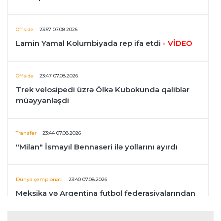
Offside
23:57 07.08.2026
Lamin Yamal Kolumbiyada rep ifa etdi
- VİDEO
Offside
23:47 07.08.2026
Trek velosipedi üzrə Ölkə Kubokunda qaliblər
müəyyənləşdi
Transfer
23:44 07.08.2026
"Milan" İsmayıl Bennaseri ilə yollarını ayırdı
Dünya çempionatı
23:40 07.08.2026
Meksika və Argentina futbol federasiyalarından
İnfantinoya dəstək