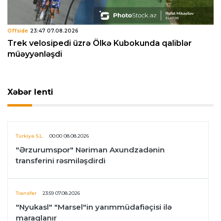
Offside
23:47 07.08.2026
Trek velosipedi üzrə Ölkə Kubokunda qaliblər
müəyyənləşdi
Xəbər lenti
Türkiyə S.L.
00:00 08.08.2026
"Ərzurumspor" Nəriman Axundzadənin
transferini rəsmiləşdirdi
Transfer
23:59 07.08.2026
"Nyukasl" "Marsel"in yarımmüdafiəçisi ilə
maraqlanır