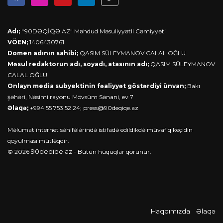
Adı;
"90DƏQİQƏ.AZ" Məhdud Məsuliyyətli Cəmiyyəti
VÖEN;
1406430761
Domen adının sahibi;
QASIM SÜLEYMANOV CALAL OĞLU
Məsul redaktorun adı, soyadı, atasının adı;
QASIM SÜLEYMANOV
CALAL OĞLU
Onlayn media subyektinin fəaliyyət göstərdiyi ünvan;
Bakı
şəhəri, Nəsimi rayonu Mövsüm Sənani, ev 7
Əlaqə;
+994 55 753 52 24;
press@90deqiqe.az
Məlumat internet səhifələrində istifadə edildikdə müvafiq keçidin
qoyulması mütləqdir.
90deqiqe.az
© 2026
- Bütün hüquqlar qorunur.
Haqqımızda
Əlaqə