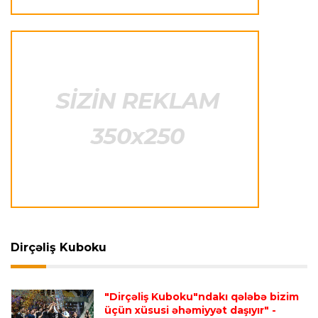
"Maklaren" Verstappen üçün komandadakı
balansı pozmamalıdır"
Transfer
23:31 05.08.2026
"Nyukasl"ın yeni baş məşqçisi açıqlandı
Formula-1
23:26 05.08.2026
Helmut Markoya "Red Bull"dan ayrıldığı üçün 8
milyon avro ödənilib
Formula-1
23:22 05.08.2026
FİA rəsmisi "Formula 1" pilotlarının narazılığına
Dirçəliş Kuboku
cavab verdi
"Dirçəliş Kuboku"ndakı qələbə bizim
İspaniya L.L.
23:17 05.08.2026
üçün xüsusi əhəmiyyət daşıyır"
-