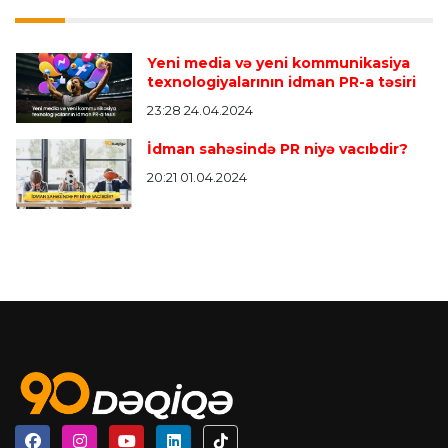
Yeni media və yeni kommunikasiya
texnologiyalarının idman PR-a təsiri
23:28 24.04.2024
İdman sahəsində PR niyə vacıbdir?
20:21 01.04.2024