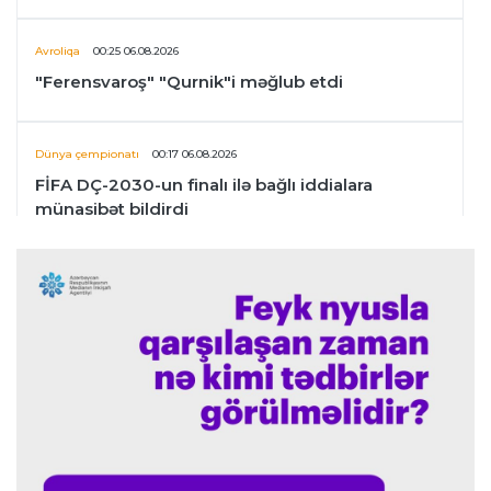
Avroliqa
00:25 06.08.2026
"Ferensvaroş" "Qurnik"i məğlub etdi
Dünya çempionatı
00:17 06.08.2026
FİFA DÇ-2030-un finalı ilə bağlı iddialara
münasibət bildirdi
Transfer
00:06 06.08.2026
"İnter"in müdafiəçisi üç klubu rədd etdi
Çempionlar liqası
00:02 06.08.2026
"Fənərbağça" "Şturm Qrats"ı iki cavabsız qolla
məğlub etdi