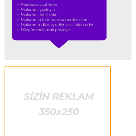
İtaliya S.A.
23:59 05.08.2026
"Ümid edirəm ki, Leau "Milan"da qalacaq"
Transfer
23:53 05.08.2026
"Yuventus" PSJ-nin qapıçısını transfer etmək
istəmədi
Transfer
23:50 05.08.2026
"Real"ın gənc ulduzu icarə əsasında
"Fiorentina"ya keçir
Transfer
23:46 05.08.2026
"Atletiko"nun müdafiəçisi "Aston Villa"ya keçir
Formula-1
23:35 05.08.2026