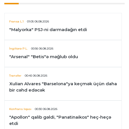
Fransa L.1
01:05 06.08.2026
"Malyorka" PSJ-ni darmadağın etdi
İngiltərə P.L.
00:56 06.08.2026
"Arsenal" "Betis"ə məğlub oldu
Transfer
00:45 06.08.2026
Xulian Alvares "Barselona"ya keçmək üçün daha
bir cəhd edəcək
Konfrans liqası
00:30 06.08.2026
"Apollon" qalib gəldi, "Panatinaikos" heç-heçə
etdi