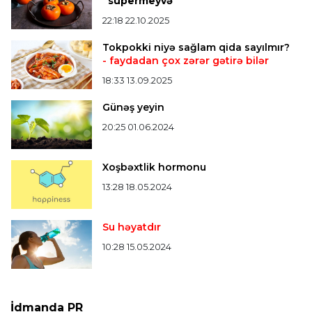
“supermeyvə”
22:18 22.10.2025
Tokpokki niyə sağlam qida sayılmır?
- faydadan çox zərər gətirə bilər
18:33 13.09.2025
Günəş yeyin
20:25 01.06.2024
Xoşbəxtlik hormonu
13:28 18.05.2024
Su həyatdır
10:28 15.05.2024
İdmanda PR