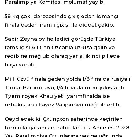
Paralimpiya Komitəsi məlumat yayıb.
58 kq çəki dərəcəsində çıxış edən idmançı
finala qədər inamlı çıxışı ilə diqqət çəkib.
Sabir Zeynalov həlledici görüşdə Türkiyə
təmsilçisi Ali Can Özcanla üz-üzə gəlib və
rəqibinə məğlub olaraq yarışı ikinci pillədə
başa vurub.
Milli üzvü finala gedən yolda 1/8 finalda rusiyalı
Timur Baitimirovu, 1/4 finalda monqolustanlı
Tyemirbyek Khaulyeti, yarımfinalda isə
özbəkistanlı Fayoz Valijonovu məğlub edib.
Qeyd edək ki, Çxunçxon şəhərində keçirilən
turnirdə qazanılan nəticələr Los-Anceles-2028
Yay Paralimpiya Oyunlarına vəsiqə uğrunda