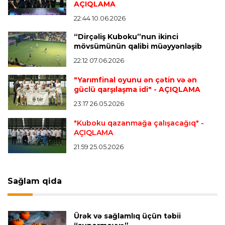
AÇIQLAMA
Vinisius "Real Madrid"lə bağlı bütün
paylaşımlarını sildi
- FOTO
22:44 10.06.2026
“Dirçəliş Kuboku”nun ikinci
mövsümünün qalibi müəyyənləşib
Çempionlar liqası
23:13 05.08.2026
22:12 07.06.2026
"Sabah" Danimarkadan məğlubiyyətlə qayıdır
"Yarımfinal oyunu ən çətin və ən
güclü qarşılaşma idi"
- AÇIQLAMA
Dünya çempionatı
23:11 05.08.2026
23:17 26.05.2026
"İnfantino istefa verməlidir"
"Kuboku qazanmağa çalışacağıq"
-
AÇIQLAMA
Transfer
22:58 05.08.2026
21:59 25.05.2026
"Barselona" Kanselunu geri qaytarmağa
yaxındır
Sağlam qida
Bütün xəbərlər >>>
Ürək və sağlamlıq üçün təbii