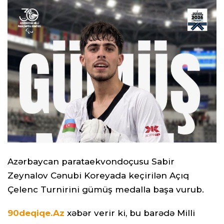
Azərbaycan parataekvondoçusu Sabir
Zeynalov Cənubi Koreyada keçirilən Açıq
Çelenc Turnirini gümüş medalla başa vurub.
90deqiqe.Az
xəbər verir ki, bu barədə Milli