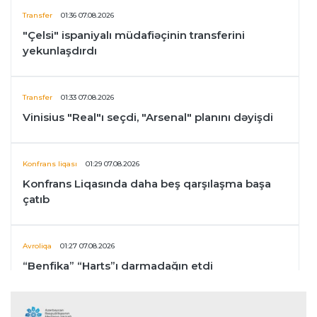
Transfer
01:36 07.08.2026
"Çelsi" ispaniyalı müdafiəçinin transferini
yekunlaşdırdı
Transfer
01:33 07.08.2026
Vinisius "Real"ı seçdi, "Arsenal" planını dəyişdi
Konfrans liqası
01:29 07.08.2026
Konfrans Liqasında daha beş qarşılaşma başa
çatıb
Avroliqa
01:27 07.08.2026
“Benfika” “Harts”ı darmadağın etdi
İspaniya L.L.
01:23 07.08.2026