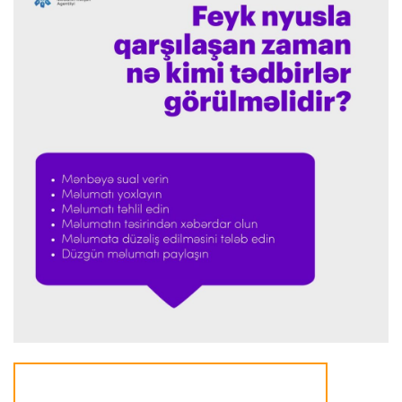
"Barselona" Mərakeş klubuna qarşı keçirilməsi
planlaşdırılan yoldaşlıq oyununu ləğv etdi
Dünya çempionatı
23:59 06.08.2026
"Prezident səlahiyyətlərindən sui-istifadə edib"
-
FIFPRO-dan İnfantinoya sərt ittiham
Formula-1
23:51 06.08.2026
"Antonelli çox etibarlı pilota çevrilib"
Formula-1
23:44 06.08.2026
"Antonelli mövsümün ən yaxşı pilotlarından
biridir"
Formula-1
23:41 06.08.2026