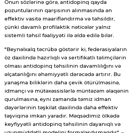
Onun sözlərinə görə, antidopinq qayda
pozuntularının qarşısının alınmasında ən
effektiv vasitə maarifləndirmə və təhsildir,
çünki davamlı profilaktik nəticələr yalnız
sistemli təhsil fəaliyyəti ilə əldə edilə bilər.
"Beynəlxalq təcrübə göstərir ki, federasiyaların
öz daxilində hazırlıqlı və sertifikatlı təlimçilərin
olması antidopinq təhsilinin davamlılığını və
əlçatanlığını əhəmiyyətli dərəcədə artırır. Bu
yanaşma biliklərin daha çevik ötürülməsinə,
idmançı və mütəxəssislərlə müntəzəm əlaqənin
qurulmasına, eyni zamanda təmiz idman
dəyərlərinin təşkilat daxilində daha effektiv
təşviqinə imkan yaradır. Məqsədimiz ölkədə
keyfiyyətli antidopinq təhsilinin dayanıqlı və
uzunmüddətli modelini formalaşdırmaqdır", –