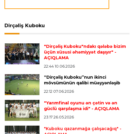
Avroliqa
23:23 06.08.2026
"Reyncers" uduzdu, ÇSKA-dan inamlı qələbə
Dirçəliş Kuboku
Transfer
23:18 06.08.2026
"Lids" tarixinin ən bahalı transferini reallaşdırdı
"Dirçəliş Kuboku"ndakı qələbə bizim
üçün xüsusi əhəmiyyət daşıyır"
-
AÇIQLAMA
İngiltərə P.L.
23:14 06.08.2026
Alexandre Pato İngiltərə klubunun prezidenti
22:44 10.06.2026
olacaq
“Dirçəliş Kuboku”nun ikinci
mövsümünün qalibi müəyyənləşib
22:12 07.06.2026
Transfer
23:08 06.08.2026
"Qalatasaray" Leaunun alternativini "Arsenal"da
"Yarımfinal oyunu ən çətin və ən
tapdı
güclü qarşılaşma idi"
- AÇIQLAMA
23:17 26.05.2026
Offside
23:04 06.08.2026
"Kuboku qazanmağa çalışacağıq"
-