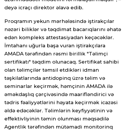
deyə icraçı direktor əlavə edib.
Proqramın yekun mərhələsində iştirakçılar
nəzəri biliklər və təqdimat bacarıqlarını əhatə
edən kompleks attestasiyadan keçəcəklər.
İmtahanı uğurla başa vuran iştirakçılara
AMADA tərəfindən rəsmi birillik "Təlimçi
sertifikatı" təqdim olunacaq. Sertifikat sahibi
olan təlimçilər təmsil etdikləri idman
təşkilatlarında antidopinq üzrə təlim və
seminarlar keçirmək, həmçinin AMADA ilə
əməkdaşlıq çərçivəsində maarifləndirici və
tədris fəaliyyətlərini həyata keçirmək icazəsi
əldə edəcəklər. Təlimlərin keyfiyyətinin və
effektivliyinin təmin olunması məqsədilə
Agentlik tərəfindən mütəmadi monitorinq