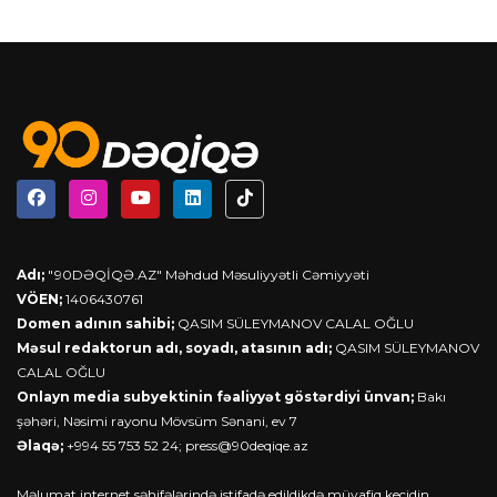
Adı;
"90DƏQİQƏ.AZ" Məhdud Məsuliyyətli Cəmiyyəti
VÖEN;
1406430761
Domen adının sahibi;
QASIM SÜLEYMANOV CALAL OĞLU
Məsul redaktorun adı, soyadı, atasının adı;
QASIM SÜLEYMANOV
CALAL OĞLU
Onlayn media subyektinin fəaliyyət göstərdiyi ünvan;
Bakı
şəhəri, Nəsimi rayonu Mövsüm Sənani, ev 7
Əlaqə;
+994 55 753 52 24;
press@90deqiqe.az
Məlumat internet səhifələrində istifadə edildikdə müvafiq keçidin