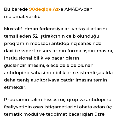
Bu barədə
90deqiqe.Az
-
a AMADA-dan
məlumat verilib.
Müxtəlif idman federasiyaları və təşkilatlarını
təmsil edən 32 iştirakçının cəlb olunduğu
proqramın məqsədi antidopinq sahəsində
daxili ekspert resurslarının formalaşdırılmasını,
institusional bilik və bacarıqların
gücləndirilməsini, eləcə də əldə olunan
antidopinq sahəsində biliklərin sistemli şəkildə
daha geniş auditoriyaya çatdırılmasını təmin
etməkdir.
Proqramın təlim hissəsi üç qrup və antidopinq
fəaliyyətinin əsas istiqamətlərini əhatə edən üç
tematik modul və təqdimat bacarıqları üzrə