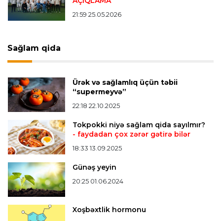
AÇIQLAMA
Çimərlik voleybolu üzrə ölkə çempionatında
finalçılar müəyyənləşdi
21:59 25.05.2026
Konfrans liqası
23:03 06.08.2026
Sağlam qida
"Qarabağ" "Dinamo"ya minimal hesabla uduzdu
Ürək və sağlamlıq üçün təbii
Bütün xəbərlər >>>
“supermeyvə”
22:18 22.10.2025
Tokpokki niyə sağlam qida sayılmır?
- faydadan çox zərər gətirə bilər
18:33 13.09.2025
Günəş yeyin
20:25 01.06.2024
Xoşbəxtlik hormonu