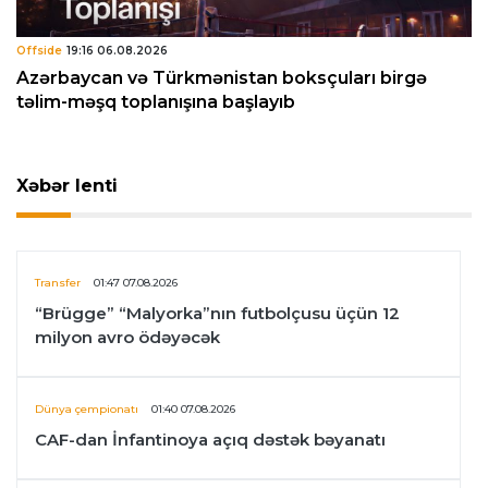
Offside
19:16 06.08.2026
Azərbaycan və Türkmənistan boksçuları birgə
təlim-məşq toplanışına başlayıb
Xəbər lenti
Transfer
01:47 07.08.2026
“Brügge” “Malyorka”nın futbolçusu üçün 12
milyon avro ödəyəcək
Dünya çempionatı
01:40 07.08.2026
CAF-dan İnfantinoya açıq dəstək bəyanatı