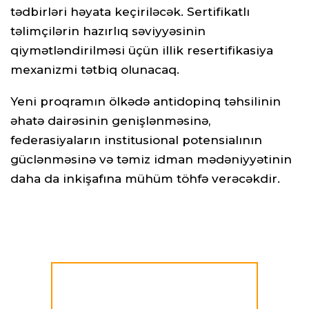
tədbirləri həyata keçiriləcək. Sertifikatlı
təlimçilərin hazırlıq səviyyəsinin
qiymətləndirilməsi üçün illik resertifikasiya
mexanizmi tətbiq olunacaq.
Yeni proqramın ölkədə antidopinq təhsilinin
əhatə dairəsinin genişlənməsinə,
federasiyaların institusional potensialının
güclənməsinə və təmiz idman mədəniyyətinin
daha da inkişafına mühüm töhfə verəcəkdir.