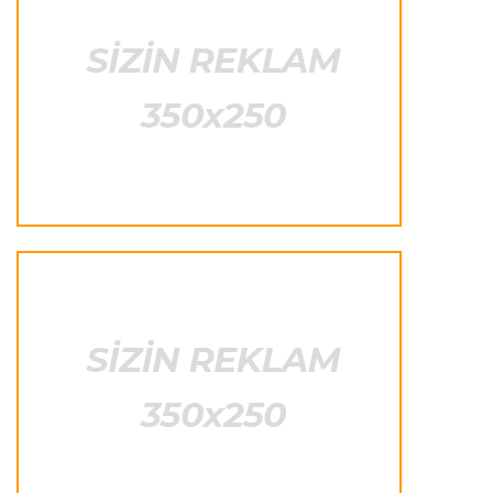
"Bu il mənim üçün cəngəllikdə sağ qalmağa
bənzəyir"
Transfer
23:38 06.08.2026
"Barselona" Rodri üçün 60 milyon avro
ödəyəcək
Avroliqa
23:33 06.08.2026
Avropa Liqasının oyununda qeyri-adi hadisə
-
qarşılaşma su basmasına görə dayandırıldı
İtaliya S.A.
23:27 06.08.2026
Neapolda Maradonanın adını daşıyan yeni
stadion tikiləcək