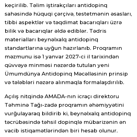
keçirilib. Təlim iştirakçıları antidopinq
sahəsində hüquqi çərçivə, testetmənin əsasları,
tibbi aspektlər və təqdimat bacarıqları üzrə
bilik və bacarıqlar əldə ediblər. Tədris
materialları beynəlxalq antidopinq
standartlarına uyğun hazırlanıb. Proqramın
məzmunu isə 1 yanvar 2027-ci il tarixindən
qüvvəyə minməsi nəzərdə tutulan yeni
Ümumdünya Antidopinq Məcəlləsinin prinsip
və tələbləri nəzərə alınmaqla formalaşdırılıb.
Açılış nitqində AMADA-nın icraçı direktoru
Təhminə Tağı-zadə proqramın əhəmiyyətini
vurğulayaraq bildirib ki, beynəlxalq antidopinq
təcrübəsində təhsil dopinqlə mübarizənin ən
vacib istiqamətlərindən biri hesab olunur.