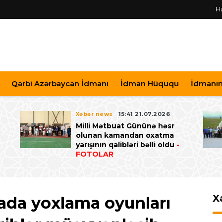
H
Qərbi Azərbaycan İdmanı
İdman Hüququ
İdmanın 
Xəbər news
15:41 21.07.2026
Milli Mətbuat Gününə həsr
ə
olunan kamandan oxatma
yarışının qalibləri bəlli oldu
-
FOTOLAR
X
ada yoxlama oyunları