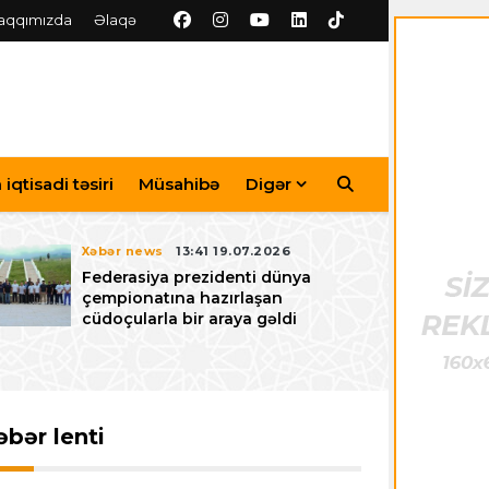
aqqımızda
Əlaqə
iqtisadi təsiri
Müsahibə
Digər
Xəbər news
13:41 19.07.2026
Federasiya prezidenti dünya
çempionatına hazırlaşan
cüdoçularla bir araya gəldi
əbər lenti