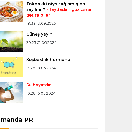
Tokpokki niyə sağlam qida
sayılmır?
- faydadan çox zərər
gətirə bilər
Transfer
01:33 07.08.2026
Vinisius "Real"ı seçdi, "Arsenal" planını
18:33 13.09.2025
dəyişdi
Günəş yeyin
20:25 01.06.2024
Bütün xəbərlər >>>
Xoşbəxtlik hormonu
13:28 18.05.2024
Su həyatdır
10:28 15.05.2024
dmanda PR