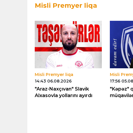
Misli Premyer liqa
Misli Premyer liqa
Misli Prem
14:43 06.08.2026
17:56 05.0
skərovla
"Araz-Naxçıvan" Slavik
"Kəpəz" qa
Alxasovla yollarını ayırdı
müqavilən