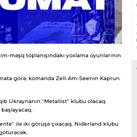
əlim-məşq toplanışındakı yoxlama oyunlarının
umata görə, komanda Zell-Am-Seenin Kaprun
qib Ukraynanın “Metallist” klubu olacaq.
a başlayacaq.
nte” ilə iki görüşə çıxacaq. Niderland klubu
 götürəcək.