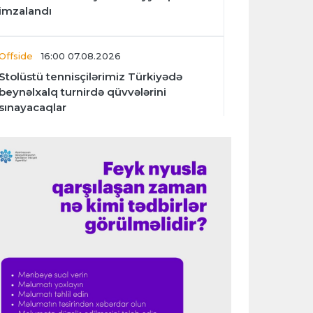
imzalandı
Offside
16:00 07.08.2026
Stolüstü tennisçilərimiz Türkiyədə
beynəlxalq turnirdə qüvvələrini
sınayacaqlar
Offside
15:50 07.08.2026
"Səbail" yeni İdarə Heyətini və mövsüm
planlarını təqdim etdi
Offside
14:03 07.08.2026
Azərbaycan millisi Avropa
çempionatında ilk qələbəsini qazandı