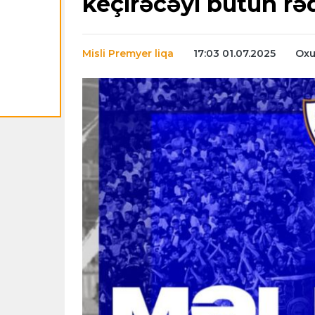
keçirəcəyi bütün rə
Misli Premyer liqa
17:03 01.07.2025
Oxu