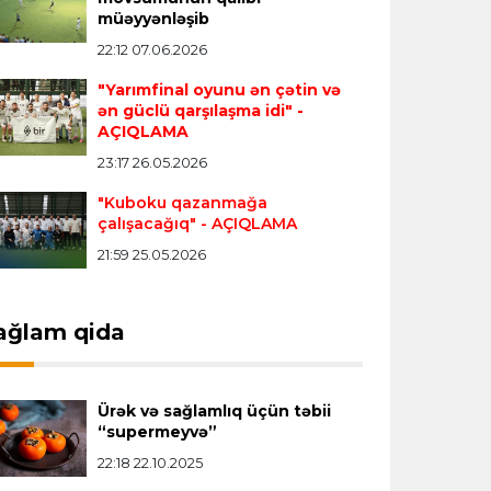
Offside
10:19 07.08.2026
müəyyənləşib
Bakıda ilk dəfə “Junior International
22:12 07.06.2026
Series” kateqoriyalı beynəlxalq
"Yarımfinal oyunu ən çətin və
badminton turniri keçiriləcək
ən güclü qarşılaşma idi"
-
AÇIQLAMA
23:17 26.05.2026
Transfer
01:47 07.08.2026
“Brügge” “Malyorka”nın futbolçusu
"Kuboku qazanmağa
üçün 12 milyon avro ödəyəcək
çalışacağıq"
- AÇIQLAMA
21:59 25.05.2026
Dünya çempionatı
01:40 07.08.2026
CAF-dan İnfantinoya açıq dəstək
ağlam qida
bəyanatı
Ürək və sağlamlıq üçün təbii
Transfer
01:36 07.08.2026
“supermeyvə”
"Çelsi" ispaniyalı müdafiəçinin
22:18 22.10.2025
transferini yekunlaşdırdı