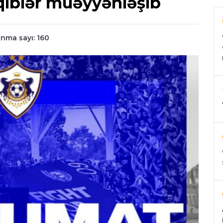
qiblər müəyyənləşib
nma sayı: 160