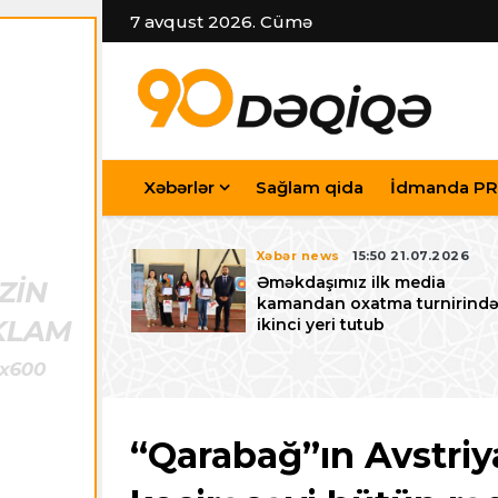
7 avqust 2026. Cümə
Xəbərlər
Sağlam qida
İdmanda PR
7.07.2026
Xəbər news
15:50 21.07.2026
iyev
Əməkdaşımız ilk media
riləcək U-15
kamandan oxatma turnirind
 festivalı ilə
ikinci yeri tutub
zalayıb
“Qarabağ”ın Avstriy