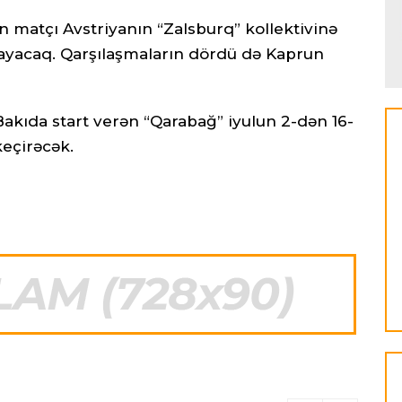
on matçı Avstriyanın “Zalsburq” kollektivinə
şlayacaq. Qarşılaşmaların dördü də Kaprun
Bakıda start verən “Qarabağ” iyulun 2-dən 16-
keçirəcək.