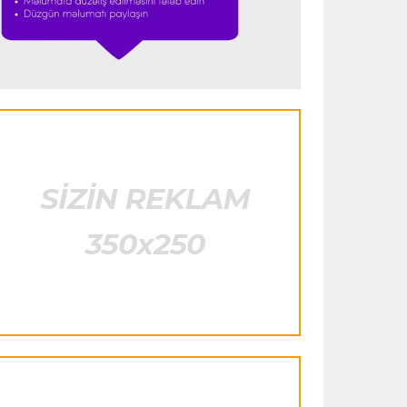
Transfer
13:32 07.08.2026
Altay Bayındır karyerasını İspaniyada
davam etdirəcək
Offside
13:26 07.08.2026
Yeniyetmə cüdoçular üçün dünya
çempionatı öncəsi seminar keçirildi
Dünya çempionatı
13:23 07.08.2026
Qazaxıstan millisinin yeni baş məşqçisi
açıqlandı
Offside
12:46 07.08.2026
"Gəncə" Mirməcid İsmayılovla
müqaviləni yenilədi