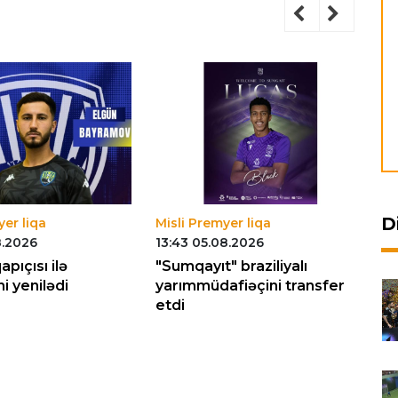
D
yer liqa
Misli Premyer liqa
Mi
8.2026
13:43 05.08.2026
17
pıçısı ilə
"Sumqayıt" braziliyalı
"S
i yenilədi
yarımmüdafiəçini transfer
hü
etdi
gə