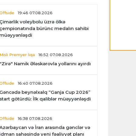
Offside
19:46 07.08.2026
Çimərlik voleybolu üzrə ölkə
çempionatında bürünc medalın sahibi
müəyyənləşdi
Misli Premyer liqa
16:52 07.08.2026
"Zirə" Namik Ələskərovla yollarını ayırdı
Offside
16:40 07.08.2026
Gəncədə beynəlxalq “Ganja Cup 2026”
start götürdü: İlk qaliblər müəyyənləşdi
Offside
16:38 07.08.2026
Azərbaycan və İran arasında gənclər və
idman sahəsində yeni fəaliyyət planı