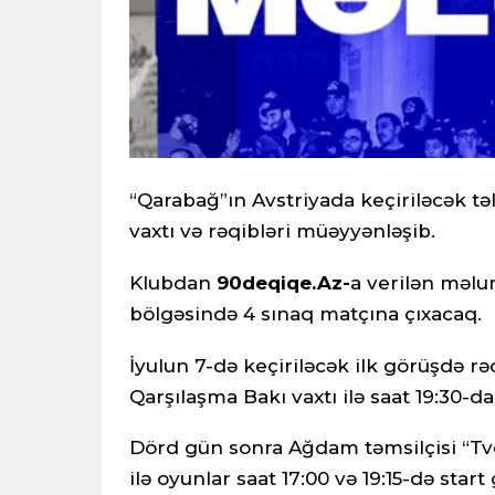
“Qarabağ”ın Avstriyada keçiriləcək t
vaxtı və rəqibləri müəyyənləşib.
Klubdan
90deqiqe.Az-
a verilən məl
bölgəsində 4 sınaq matçına çıxacaq.
İyulun 7-də keçiriləcək ilk görüşdə rə
Qarşılaşma Bakı vaxtı ilə saat 19:30-d
Dörd gün sonra Ağdam təmsilçisi “Tve
ilə oyunlar saat 17:00 və 19:15-də start