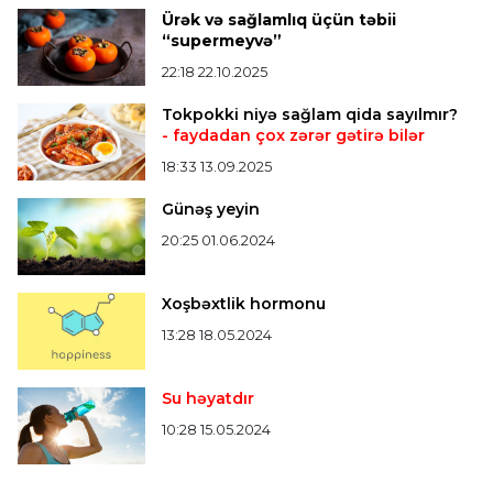
Verstappen öz komandasının "Formula 1"də
Ürək və sağlamlıq üçün təbii
iştirak etməyəcəyini açıqladı
“supermeyvə”
22:18 22.10.2025
Bütün xəbərlər >>>
Tokpokki niyə sağlam qida sayılmır?
- faydadan çox zərər gətirə bilər
18:33 13.09.2025
Günəş yeyin
20:25 01.06.2024
Xoşbəxtlik hormonu
13:28 18.05.2024
Su həyatdır
10:28 15.05.2024