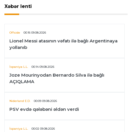
Xəbər lenti
Offside
00:16 09.08.2026
Lionel Messi atasının vəfatı ilə bağlı Argentinaya
yollanıb
İspaniya L.L.
00:14 09.08.2026
Joze Mourinyodan Bernardo Silva ilə bağlı
AÇIQLAMA
Niderland E.D.
00:09 09.08.2026
PSV evdə qələbəni əldən verdi
İspaniya L.L.
00:02 09.08.2026