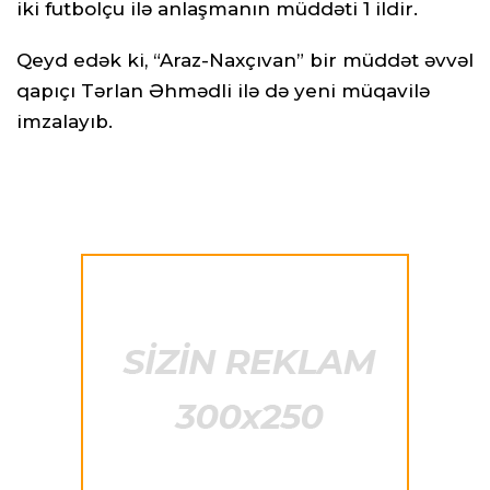
iki futbolçu ilə anlaşmanın müddəti 1 ildir.
Qeyd edək ki, “Araz-Naxçıvan” bir müddət əvvəl
qapıçı Tərlan Əhmədli ilə də yeni müqavilə
imzalayıb.