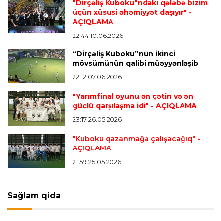
"Dirçəliş Kuboku"ndakı qələbə bizim
“Atletiko”nun futbolçusu “River Pleyt”ə keçir
üçün xüsusi əhəmiyyət daşıyır"
-
AÇIQLAMA
22:44 10.06.2026
Transfer
20:58 08.08.2026
“Dirçəliş Kuboku”nun ikinci
“Vest Hem” “Tottenhem”in futbolçusunu
mövsümünün qalibi müəyyənləşib
transfer edir
22:12 07.06.2026
"Yarımfinal oyunu ən çətin və ən
Offside
20:51 08.08.2026
güclü qarşılaşma idi"
- AÇIQLAMA
Kamandan oxatma üzrə ölkə çempionatında
23:17 26.05.2026
finalçılar bəlli oldu
"Kuboku qazanmağa çalışacağıq"
-
AÇIQLAMA
Offside
20:27 08.08.2026
21:59 25.05.2026
Mingəçevirdə “Kürü keçək?! 5” yarışı keçirildi
-
Qaliblər müəyyənləşdi
Sağlam qida
Formula-1
20:24 08.08.2026