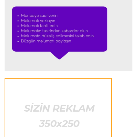
Formula-1
23:23 08.08.2026
“Ferrari”nin məni necə təhlil etdiyini görəndə
şoka düşdüm”
Formula-1
23:18 08.08.2026
“Ferrari”nin sabiq mühəndisi Həmiltonu
Şumaxerlə müqayisə etdi
İspaniya L.L.
23:09 08.08.2026
“Real Madrid” “Ferentsvaroş”a qalib gəldi
Fransa L.1
22:50 08.08.2026
PSJ “Mançester Yunayted”lə heç-heçə etdi
Offside
22:40 08.08.2026