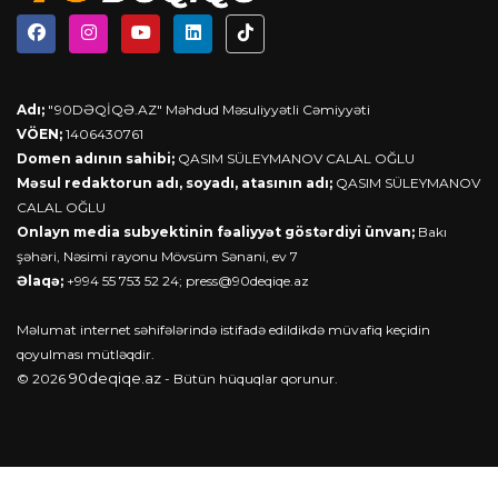
Adı;
"90DƏQİQƏ.AZ" Məhdud Məsuliyyətli Cəmiyyəti
VÖEN;
1406430761
Domen adının sahibi;
QASIM SÜLEYMANOV CALAL OĞLU
Məsul redaktorun adı, soyadı, atasının adı;
QASIM SÜLEYMANOV
CALAL OĞLU
Onlayn media subyektinin fəaliyyət göstərdiyi ünvan;
Bakı
şəhəri, Nəsimi rayonu Mövsüm Sənani, ev 7
Əlaqə;
+994 55 753 52 24;
press@90deqiqe.az
Məlumat internet səhifələrində istifadə edildikdə müvafiq keçidin
qoyulması mütləqdir.
90deqiqe.az
© 2026
- Bütün hüquqlar qorunur.