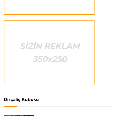
Çimərlik voleybolu üzrə ölkə çempionatının
qalibləri müəyyənləşdi
Offside
22:23 08.08.2026
Azərbaycan cüdoçusu Avropa Kubokunda
bürünc medal qazanıb
Transfer
21:36 08.08.2026
“Barselona”nın sabiq futbolçusu karyerasını
MLS-də davam etdirəcək
Transfer
21:08 08.08.2026
Xulian Alvares “Atletiko” rəhbərliyini
“Barselona”ya keçidinə razı salmaq istəyir
Dirçəliş Kuboku
Transfer
21:05 08.08.2026