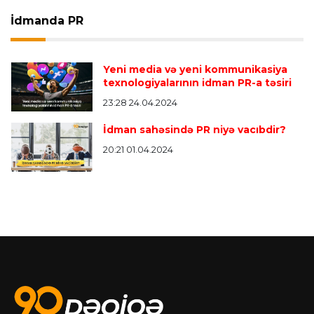
İdmanda PR
Yeni media və yeni kommunikasiya
texnologiyalarının idman PR-a təsiri
23:28 24.04.2024
İdman sahəsində PR niyə vacıbdir?
20:21 01.04.2024