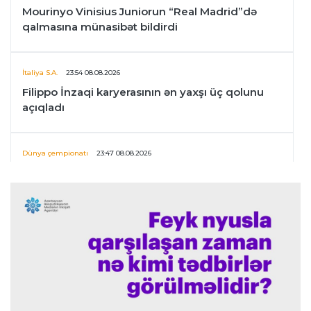
Mourinyo Vinisius Juniorun “Real Madrid”də
qalmasına münasibət bildirdi
İtaliya S.A.
23:54 08.08.2026
Filippo İnzaqi karyerasının ən yaxşı üç qolunu
açıqladı
Dünya çempionatı
23:47 08.08.2026
UEFA İnfantinonun fəaliyyəti ilə bağlı
araşdırmaya başlaya bilər
Offside
23:39 08.08.2026
Donald Trampın oğlu Enes Kanterin WNBA
planını dəstəklədi