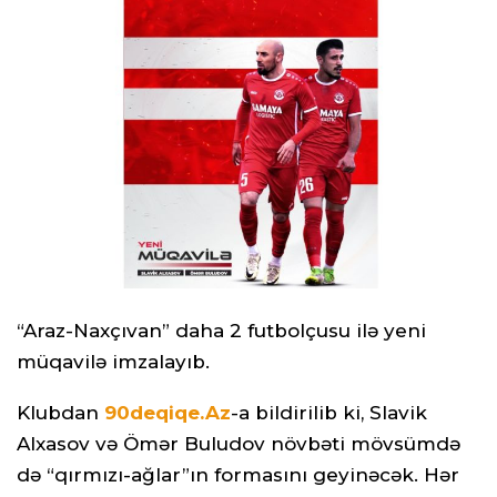
“Araz-Naxçıvan” daha 2 futbolçusu ilə yeni
müqavilə imzalayıb.
Klubdan
90deqiqe.Az
-a bildirilib ki, Slavik
Alxasov və Ömər Buludov növbəti mövsümdə
də “qırmızı-ağlar”ın formasını geyinəcək. Hər