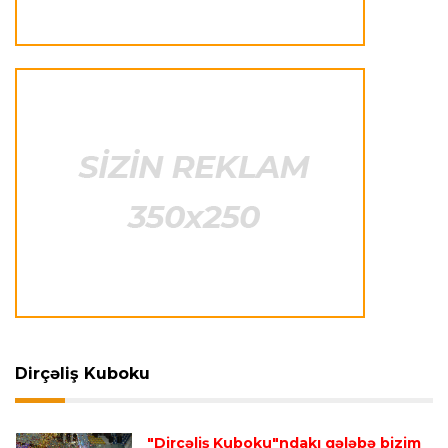
Avroliqa
23:33 06.08.2026
Avropa Liqasının oyununda qeyri-adi hadisə
-
qarşılaşma su basmasına görə dayandırıldı
İtaliya S.A.
23:27 06.08.2026
Neapolda Maradonanın adını daşıyan yeni
stadion tikiləcək
Avroliqa
23:23 06.08.2026
"Reyncers" uduzdu, ÇSKA-dan inamlı qələbə
Dirçəliş Kuboku
Transfer
23:18 06.08.2026
"Lids" tarixinin ən bahalı transferini reallaşdırdı
"Dirçəliş Kuboku"ndakı qələbə bizim