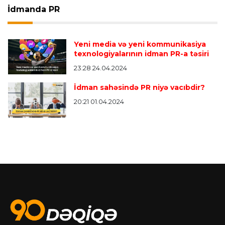
İdmanda PR
Yeni media və yeni kommunikasiya
texnologiyalarının idman PR-a təsiri
23:28 24.04.2024
İdman sahəsində PR niyə vacıbdir?
20:21 01.04.2024