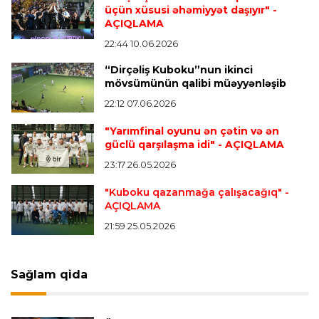
üçün xüsusi əhəmiyyət daşıyır"
-
AÇIQLAMA
İngiltərə P.L.
23:14 06.08.2026
Alexandre Pato İngiltərə klubunun prezidenti
22:44 10.06.2026
olacaq
“Dirçəliş Kuboku”nun ikinci
mövsümünün qalibi müəyyənləşib
22:12 07.06.2026
Transfer
23:08 06.08.2026
"Qalatasaray" Leaunun alternativini "Arsenal"da
"Yarımfinal oyunu ən çətin və ən
tapdı
güclü qarşılaşma idi"
- AÇIQLAMA
23:17 26.05.2026
Offside
23:04 06.08.2026
"Kuboku qazanmağa çalışacağıq"
-
AÇIQLAMA
Çimərlik voleybolu üzrə ölkə çempionatında
finalçılar müəyyənləşdi
21:59 25.05.2026
Konfrans liqası
23:03 06.08.2026
Sağlam qida
"Qarabağ" "Dinamo"ya minimal hesabla uduzdu