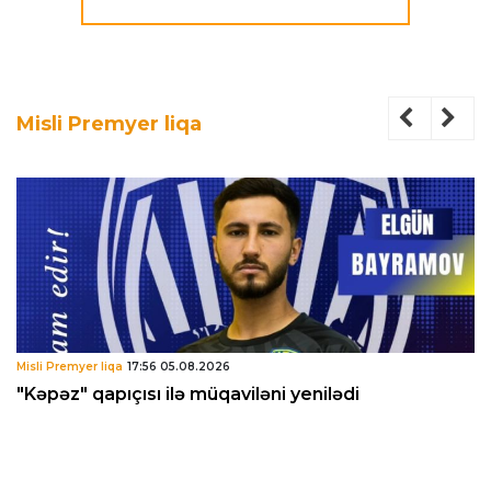
Misli Premyer liqa
Misli Premyer liqa
17:56 05.08.2026
"Kəpəz" qapıçısı ilə müqaviləni yenilədi