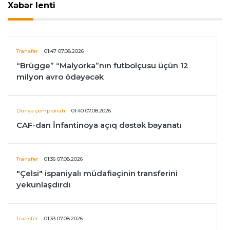
Xəbər lenti
Transfer
01:47 07.08.2026
“Brügge” “Malyorka”nın futbolçusu üçün 12
milyon avro ödəyəcək
Dünya çempionatı
01:40 07.08.2026
CAF-dan İnfantinoya açıq dəstək bəyanatı
Transfer
01:36 07.08.2026
"Çelsi" ispaniyalı müdafiəçinin transferini
yekunlaşdırdı
Transfer
01:33 07.08.2026