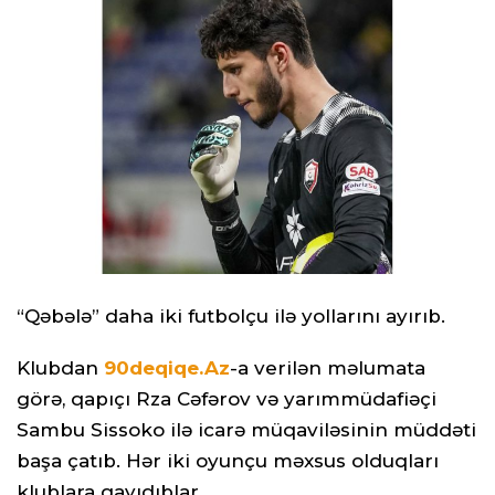
“Qəbələ” daha iki futbolçu ilə yollarını ayırıb.
Klubdan
90deqiqe.Az
-a verilən məlumata
görə, qapıçı Rza Cəfərov və yarımmüdafiəçi
Sambu Sissoko ilə icarə müqaviləsinin müddəti
başa çatıb. Hər iki oyunçu məxsus olduqları
klublara qayıdıblar.