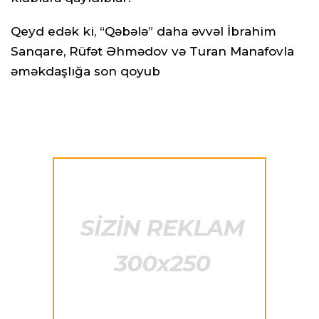
Qeyd edək ki, “Qəbələ” daha əvvəl İbrahim
Sanqare, Rüfət Əhmədov və Turan Manafovla
əməkdaşlığa son qoyub