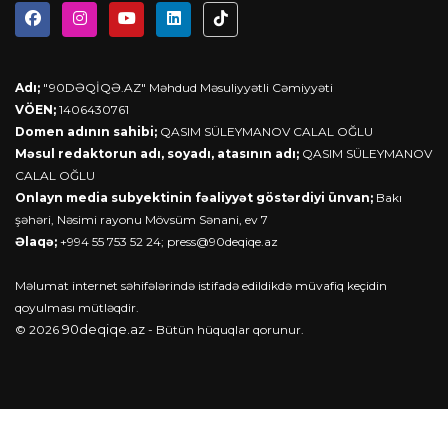
Adı;
"90DƏQİQƏ.AZ" Məhdud Məsuliyyətli Cəmiyyəti
VÖEN;
1406430761
Domen adının sahibi;
QASIM SÜLEYMANOV CALAL OĞLU
Məsul redaktorun adı, soyadı, atasının adı;
QASIM SÜLEYMANOV
CALAL OĞLU
Onlayn media subyektinin fəaliyyət göstərdiyi ünvan;
Bakı
şəhəri, Nəsimi rayonu Mövsüm Sənani, ev 7
Əlaqə;
+994 55 753 52 24;
press@90deqiqe.az
Məlumat internet səhifələrində istifadə edildikdə müvafiq keçidin
qoyulması mütləqdir.
90deqiqe.az
© 2026
- Bütün hüquqlar qorunur.