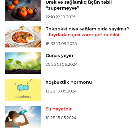
Ürək və sağlamlıq üçün təbii
Bütün xəbərlər >>>
“supermeyvə”
22:18 22.10.2025
Tokpokki niyə sağlam qida sayılmır?
- faydadan çox zərər gətirə bilər
18:33 13.09.2025
Günəş yeyin
20:25 01.06.2024
Xoşbəxtlik hormonu
13:28 18.05.2024
Su həyatdır
10:28 15.05.2024