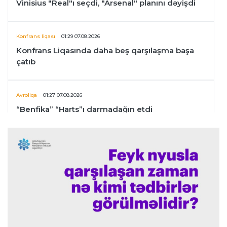
Vinisius "Real"ı seçdi, "Arsenal" planını dəyişdi
Konfrans liqası
01:29 07.08.2026
Konfrans Liqasında daha beş qarşılaşma başa
çatıb
Avroliqa
01:27 07.08.2026
“Benfika” “Harts”ı darmadağın etdi
İspaniya L.L.
01:23 07.08.2026
"Barselona" Mərakeş klubuna qarşı keçirilməsi
planlaşdırılan yoldaşlıq oyununu ləğv etdi
Dünya çempionatı
23:59 06.08.2026
"Prezident səlahiyyətlərindən sui-istifadə edib"
-
FIFPRO-dan İnfantinoya sərt ittiham