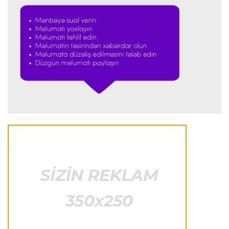
Formula-1
23:51 06.08.2026
"Antonelli çox etibarlı pilota çevrilib"
Formula-1
23:44 06.08.2026
"Antonelli mövsümün ən yaxşı pilotlarından
biridir"
Formula-1
23:41 06.08.2026
"Bu il mənim üçün cəngəllikdə sağ qalmağa
bənzəyir"
Transfer
23:38 06.08.2026
"Barselona" Rodri üçün 60 milyon avro
ödəyəcək