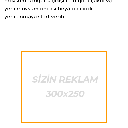
mövsümdə uğurlu çıxışı ilə diqqət çəkib və
yeni mövsüm öncəsi heyətdə ciddi
yenilənməyə start verib.