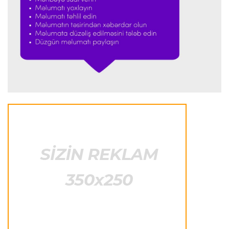
İtaliya S.A.
23:59 05.08.2026
"Ümid edirəm ki, Leau "Milan"da qalacaq"
Transfer
23:53 05.08.2026
"Yuventus" PSJ-nin qapıçısını transfer etmək
istəmədi
Transfer
23:50 05.08.2026
"Real"ın gənc ulduzu icarə əsasında
"Fiorentina"ya keçir
Transfer
23:46 05.08.2026
"Atletiko"nun müdafiəçisi "Aston Villa"ya keçir
Formula-1
23:35 05.08.2026