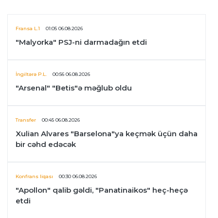
Fransa L.1
01:05 06.08.2026
"Malyorka" PSJ-ni darmadağın etdi
İngiltərə P.L.
00:56 06.08.2026
"Arsenal" "Betis"ə məğlub oldu
Transfer
00:45 06.08.2026
Xulian Alvares "Barselona"ya keçmək üçün daha
bir cəhd edəcək
Konfrans liqası
00:30 06.08.2026
"Apollon" qalib gəldi, "Panatinaikos" heç-heçə
etdi