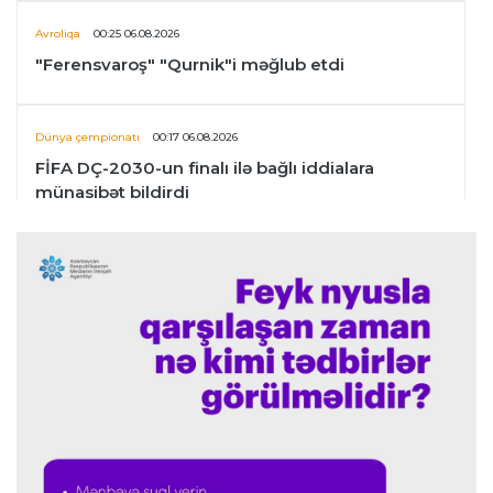
Avroliqa
00:25 06.08.2026
"Ferensvaroş" "Qurnik"i məğlub etdi
Dünya çempionatı
00:17 06.08.2026
FİFA DÇ-2030-un finalı ilə bağlı iddialara
münasibət bildirdi
Transfer
00:06 06.08.2026
"İnter"in müdafiəçisi üç klubu rədd etdi
Çempionlar liqası
00:02 06.08.2026
"Fənərbağça" "Şturm Qrats"ı iki cavabsız qolla
məğlub etdi