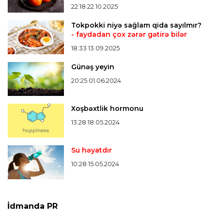
22:18 22.10.2025
Tokpokki niyə sağlam qida sayılmır?
- faydadan çox zərər gətirə bilər
18:33 13.09.2025
Günəş yeyin
20:25 01.06.2024
Xoşbəxtlik hormonu
13:28 18.05.2024
Su həyatdır
10:28 15.05.2024
İdmanda PR