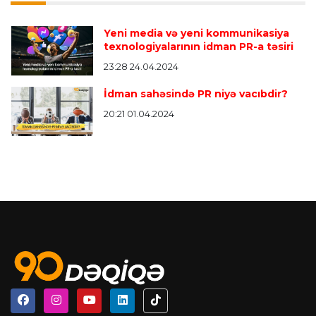
Yeni media və yeni kommunikasiya
texnologiyalarının idman PR-a təsiri
23:28 24.04.2024
İdman sahəsində PR niyə vacıbdir?
20:21 01.04.2024