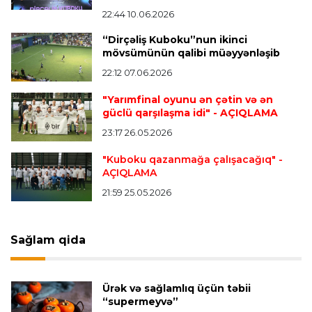
paylaşımlarını sildi
- FOTO
22:44 10.06.2026
“Dirçəliş Kuboku”nun ikinci
mövsümünün qalibi müəyyənləşib
Çempionlar liqası
23:13 05.08.2026
22:12 07.06.2026
"Sabah" Danimarkadan məğlubiyyətlə qayıdır
"Yarımfinal oyunu ən çətin və ən
güclü qarşılaşma idi"
- AÇIQLAMA
Dünya çempionatı
23:11 05.08.2026
23:17 26.05.2026
"İnfantino istefa verməlidir"
"Kuboku qazanmağa çalışacağıq"
-
AÇIQLAMA
Transfer
22:58 05.08.2026
21:59 25.05.2026
"Barselona" Kanselunu geri qaytarmağa
yaxındır
Sağlam qida
Bütün xəbərlər >>>
Ürək və sağlamlıq üçün təbii
“supermeyvə”