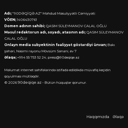
Adı;
"90DƏQİQƏ.AZ" Məhdud Məsuliyyətli Cəmiyyəti
VÖEN;
1406430761
Domen adının sahibi;
QASIM SÜLEYMANOV CALAL OĞLU
Məsul redaktorun adı, soyadı, atasının adı;
QASIM SÜLEYMANOV
CALAL OĞLU
Onlayn media subyektinin fəaliyyət göstərdiyi ünvan;
Bakı
şəhəri, Nəsimi rayonu Mövsüm Sənani, ev 7
Əlaqə;
+994 55 753 52 24;
press@90deqiqe.az
Məlumat internet səhifələrində istifadə edildikdə müvafiq keçidin
qoyulması mütləqdir.
90deqiqe.az
© 2026
- Bütün hüquqlar qorunur.
Haqqımızda
Əlaqə