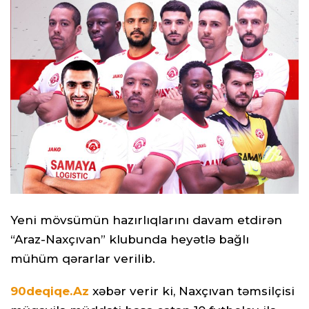
Yeni mövsümün hazırlıqlarını davam etdirən
“Araz-Naxçıvan” klubunda heyətlə bağlı
mühüm qərarlar verilib.
90deqiqe.Az
xəbər verir ki, Naxçıvan təmsilçisi