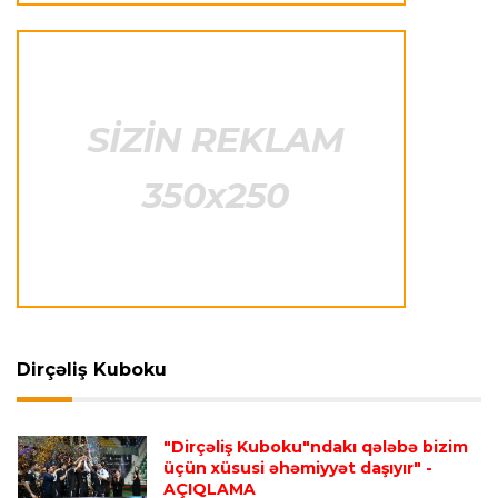
"Maklaren" Verstappen üçün komandadakı
balansı pozmamalıdır"
Transfer
23:31 05.08.2026
"Nyukasl"ın yeni baş məşqçisi açıqlandı
Formula-1
23:26 05.08.2026
Helmut Markoya "Red Bull"dan ayrıldığı üçün 8
milyon avro ödənilib
Formula-1
23:22 05.08.2026
FİA rəsmisi "Formula 1" pilotlarının narazılığına
Dirçəliş Kuboku
cavab verdi
"Dirçəliş Kuboku"ndakı qələbə bizim
İspaniya L.L.
23:17 05.08.2026
üçün xüsusi əhəmiyyət daşıyır"
-
AÇIQLAMA
Vinisius "Real Madrid"lə bağlı bütün