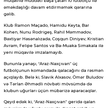
müqavilə müddəti başa çatan 10 futbolçu ilə
əməkdaşlığı davam etdirməmək qərarına
gəlib.
Klub Ramon Maçado, Hamidu Keyta, Bar
Kohen, Nunu Rodrigeş, Rahil Məmmədov,
Bəxtiyar Həsənalızadə, Coşqun Diniyev, Kristian
Avram, Felipe Santos və Ba-Muaka Simakala ilə
yeni müqavilə imzalamayıb.
Bununla yanaşı, “Araz-Naxçıvan” üç
futbolçunun komandada qalacağını da rəsmən
açıqlayıb. Belə ki, Slavik Alxasov, Ömər Buludov
və Tərlan Əhmədli növbəti mövsümdə də
klubun uğurları üçün mübarizə aparacaqlar.
Qeyd edək ki, “Araz-Naxçıvan” geridə qalan