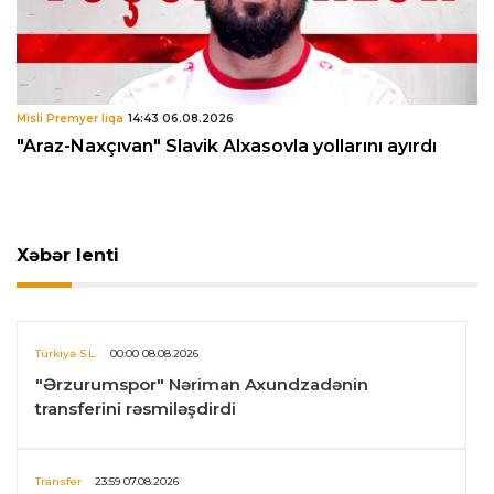
Misli Premyer liqa
14:43 06.08.2026
"Araz-Naxçıvan" Slavik Alxasovla yollarını ayırdı
Xəbər lenti
Türkiyə S.L.
00:00 08.08.2026
"Ərzurumspor" Nəriman Axundzadənin
transferini rəsmiləşdirdi
Transfer
23:59 07.08.2026