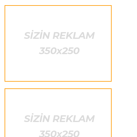
"Liverpul" Barkola üçün 115 milyon avroluq təklif
hazırlayır
Formula-1
23:22 07.08.2026
"Onun istedadı uşaq yaşlarından bəlli idi"
Transfer
23:20 07.08.2026
"Nyukasl" "Mançester Yunayted"ə rədd cavabı
verdi
İtaliya S.A.
23:15 07.08.2026
"İnter"ə qarşı oyun komandamızın xarakterini
göstərəcək"
Transfer
23:12 07.08.2026
Lukaku ilə "Monako" arasında danışıqlar