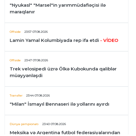
"Nyukasl" "Marsel"in yarımmüdafiəçisi ilə
maraqlanır
Offside
23:57 07.08.2026
Lamin Yamal Kolumbiyada rep ifa etdi
- VİDEO
Offside
23:47 07.08.2026
Trek velosipedi üzrə Ölkə Kubokunda qaliblər
müəyyənləşdi
Transfer
23:44 07.08.2026
"Milan" İsmayıl Bennaseri ilə yollarını ayırdı
Dünya çempionatı
23:40 07.08.2026
Meksika və Argentina futbol federasiyalarından