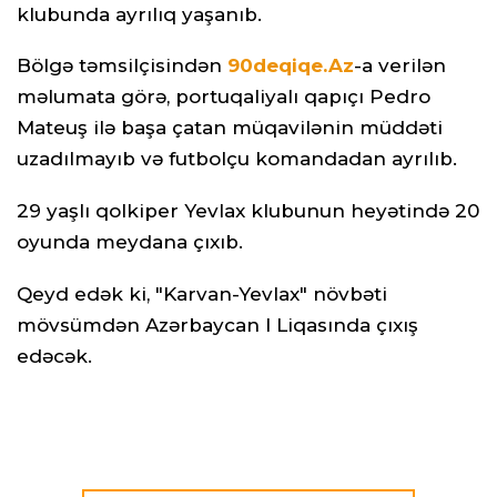
klubunda ayrılıq yaşanıb.
Bölgə təmsilçisindən
90deqiqe.Az
-a verilən
məlumata görə, portuqaliyalı qapıçı Pedro
Mateuş ilə başa çatan müqavilənin müddəti
uzadılmayıb və futbolçu komandadan ayrılıb.
29 yaşlı qolkiper Yevlax klubunun heyətində 20
oyunda meydana çıxıb.
Qeyd edək ki, "Karvan-Yevlax" növbəti
mövsümdən Azərbaycan I Liqasında çıxış
edəcək.