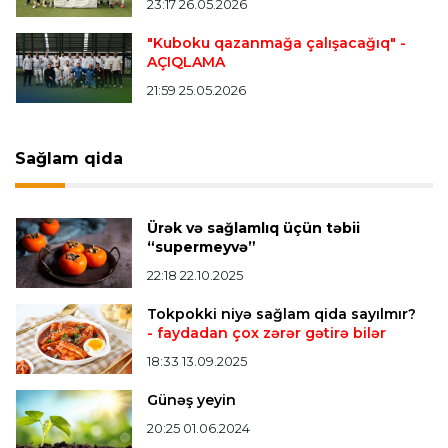
23:17 26.05.2026
"Mançester Siti" argentinalı qapıçını transfer
edir
"Kuboku qazanmağa çalışacağıq"
-
AÇIQLAMA
21:59 25.05.2026
Offside
19:46 07.08.2026
Çimərlik voleybolu üzrə ölkə çempionatında
bürünc medalın sahibi müəyyənləşdi
Sağlam qida
Misli Premyer liqa
16:52 07.08.2026
Ürək və sağlamlıq üçün təbii
"Zirə" Namik Ələskərovla yollarını ayırdı
“supermeyvə”
22:18 22.10.2025
Bütün xəbərlər >>>
Tokpokki niyə sağlam qida sayılmır?
- faydadan çox zərər gətirə bilər
18:33 13.09.2025
Günəş yeyin
20:25 01.06.2024