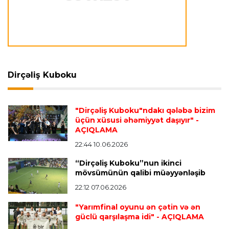
aparılmır
Transfer
23:09 07.08.2026
"Milan" Leandro Paredesi transfer etməyə
hazırlaşır
Dirçəliş Kuboku
Transfer
23:05 07.08.2026
"Dirçəliş Kuboku"ndakı qələbə bizim
"Real" argentinalı futbolçusunu "Fiorentina"ya
üçün xüsusi əhəmiyyət daşıyır"
-
icarəyə göndərdi
AÇIQLAMA
22:44 10.06.2026
“Dirçəliş Kuboku”nun ikinci
Transfer
22:57 07.08.2026
mövsümünün qalibi müəyyənləşib
"Qranada" Zinəddin Zidanın oğlu ilə yollarını
ayırdı
22:12 07.06.2026
"Yarımfinal oyunu ən çətin və ən
güclü qarşılaşma idi"
- AÇIQLAMA
Transfer
22:54 07.08.2026