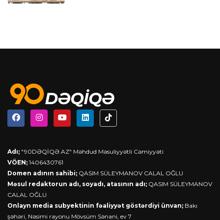
Adı;
"90DƏQİQƏ.AZ" Məhdud Məsuliyyətli Cəmiyyəti
VÖEN;
1406430761
Domen adının sahibi;
QASIM SÜLEYMANOV CALAL OĞLU
Məsul redaktorun adı, soyadı, atasının adı;
QASIM SÜLEYMANOV
CALAL OĞLU
Onlayn media subyektinin fəaliyyət göstərdiyi ünvan;
Bakı
şəhəri, Nəsimi rayonu Mövsüm Sənani, ev 7